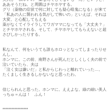
ああそうだね。と周囲はチヤホヤする。
グリ（薬物の症状で何に対しても疑心暗鬼になる）が来て
「私あの人に襲われる気がして怖いの」といえば、それは
大変。と心配してもえる
薬がなくてイライラしてワガママになっても「大丈夫？」
とチヤホヤされる。そして、チヤホヤしてもらえないと超
さびしかったりする。
私なんて、何をいうても誰もホロッとなってしまったりせ
んし。
ホンマに。この前、南野さんが死んだとしくしく夫の前で
泣いていたら、夫は
「泣く女は嫌いだ」と私からじわっと離れていった…。
たくましく生きるしかないなと思ったわ。
信じられんと思った。ホンマに。ええよな。線の細い美人
っちゅ＝んは！ ふん！
*****************