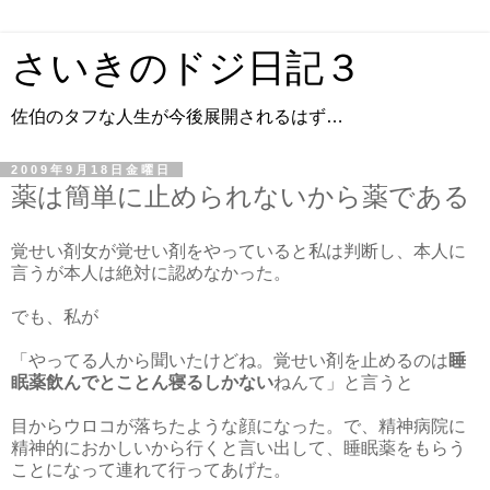
さいきのドジ日記３
佐伯のタフな人生が今後展開されるはず…
2009年9月18日金曜日
薬は簡単に止められないから薬である
覚せい剤女が覚せい剤をやっていると私は判断し、本人に
言うが本人は絶対に認めなかった。
でも、私が
「やってる人から聞いたけどね。覚せい剤を止めるのは
睡
眠薬飲んでとことん寝るしかない
ねんて」と言うと
目からウロコが落ちたような顔になった。で、精神病院に
精神的におかしいから行くと言い出して、睡眠薬をもらう
ことになって連れて行ってあげた。