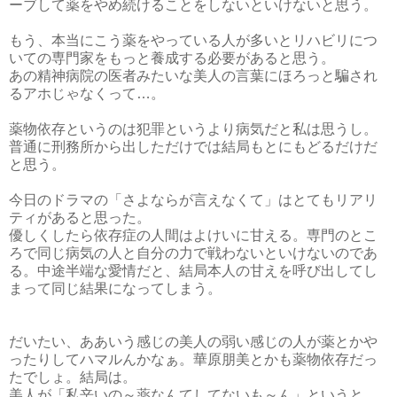
ーブして薬をやめ続けることをしないといけないと思う。
もう、本当にこう薬をやっている人が多いとリハビリにつ
いての専門家をもっと養成する必要があると思う。
あの精神病院の医者みたいな美人の言葉にほろっと騙され
るアホじゃなくって…。
薬物依存というのは犯罪というより病気だと私は思うし。
普通に刑務所から出しただけでは結局もとにもどるだけだ
と思う。
今日のドラマの「さよならが言えなくて」はとてもリアリ
ティがあると思った。
優しくしたら依存症の人間はよけいに甘える。専門のとこ
ろで同じ病気の人と自分の力で戦わないといけないのであ
る。中途半端な愛情だと、結局本人の甘えを呼び出してし
まって同じ結果になってしまう。
だいたい、ああいう感じの美人の弱い感じの人が薬とかや
ったりしてハマルんかなぁ。華原朋美とかも薬物依存だっ
たでしょ。結局は。
美人が「私辛いの～薬なんてしてないも～ん」というと、