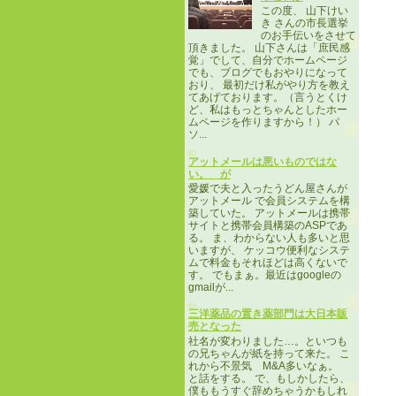
この度、 山下けい
き さんの市長選挙
のお手伝いをさせて
頂きました。 山下さんは「庶民感
覚」でして、自分でホームページ
でも、ブログでもおやりになって
おり、 最初だけ私がやり方を教え
てあげております。（言うとくけ
ど、私はもっとちゃんとしたホー
ムページを作りますから！） パ
ソ...
アットメールは悪いものではな
い。 が
愛媛で夫と入ったうどん屋さんが
アットメール で会員システムを構
築していた。 アットメールは携帯
サイトと携帯会員構築のASPであ
る。 ま、わからない人も多いと思
いますが、 ケッコウ便利なシステ
ムで料金もそれほどは高くないで
す。 でもまぁ。最近はgoogleの
gmailが...
三洋薬品の置き薬部門は大日本販
売となった
社名が変わりました…。といつも
の兄ちゃんが紙を持って来た。 こ
れから不景気 M&A多いなぁ。
と話をする。 で、もしかしたら、
僕ももうすぐ辞めちゃうかもしれ