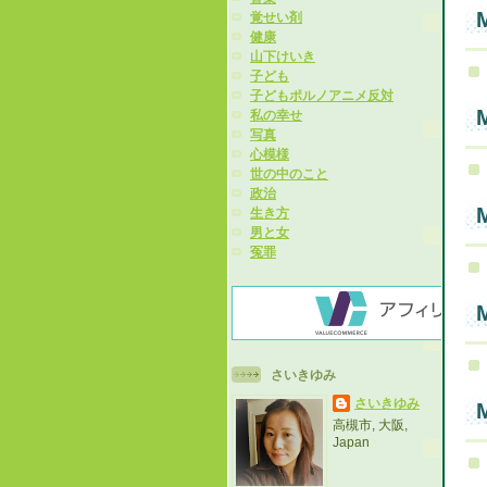
M
覚せい剤
健康
山下けいき
子ども
子どもポルノアニメ反対
M
私の幸せ
写真
心模様
世の中のこと
政治
M
生き方
男と女
冤罪
M
さいきゆみ
さいきゆみ
M
高槻市, 大阪,
Japan