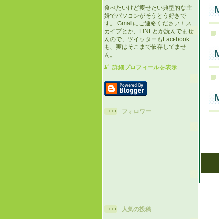
M
食べたいけど痩せたい典型的な主
婦でパソコンがそうとう好きで
す。 Gmailにご連絡ください！ス
カイプとか、LINEとか読んでませ
んので、ツイッターもFacebook
も、実はそこまで依存してませ
M
ん。
詳細プロフィールを表示
M
フォロワー
人気の投稿