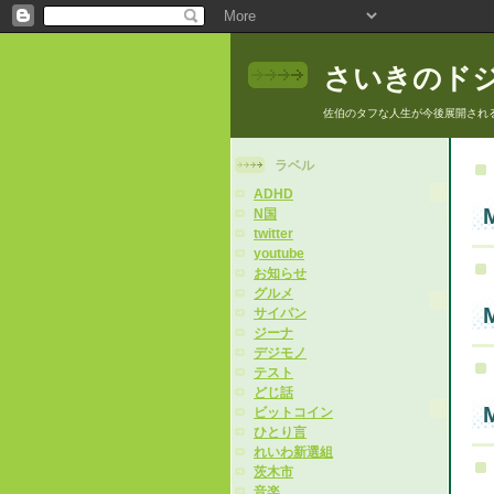
さいきのド
佐伯のタフな人生が今後展開され
ラベル
ADHD
M
N国
twitter
youtube
お知らせ
グルメ
M
サイパン
ジーナ
デジモノ
テスト
どじ話
M
ビットコイン
ひとり言
れいわ新選組
茨木市
音楽