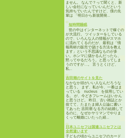
ません。 なんで？って聞くと、新
しい会社になっていいんだという
気持ちでいたんですけど、僕の先
輩は 「明日から新規開発...
短時間睡眠
世の中はインターネットで稼ぐの
が大流行。 ツイッターをしている
ので、いろんな人の情報がスマホ
に流れてくるのだが、最初は「情
報商材の販売で儲ける方法を教え
ます」という不思議なものが多
い。ホンマに儲かるんだったら、
黙ってやるだろう。と思ってしま
うのですが…。 言うとくけど、
私...
吉田潮のサイトを見た
なかなか頭がいい人なんだろうな
と思う。 まず、私が今、一番はま
っている nucleus を採用してい
る。 が、今どきフレームはいかん
と思うけど。 昨日、古い雑誌とか
捨てて、たまたま婦人公論に書い
てあった 吉田潮 なる方の結婚して
るのに、なぜかヤリマンでやりま
くって離婚にいたった経...
日本ユニセフは国連ユニセフとは
全然違います
子どもの頃からユニセフのカード