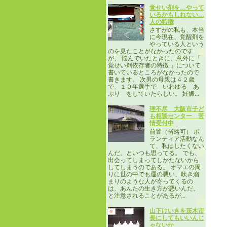
覚せい剤を…やって
いるかもしれない…
人の特徴
さすがの私も、本当
に今現在、覚醒剤を
やっている人という
のを見たことがなかったのです
が、 悩んでいたときに、意外に「
覚せい剤依存者の特徴 」について
書いているところがなかったので
書きます。 次男の母親は４２歳
で、１０年選手で いわゆる あ
ぶり をしていたらしい。 妊娠...
理不尽 大阪市子ど
も相談センター 苦
情受付中
前置（省略可） ボ
ランティア活動なん
て、私はしたくない
んだ。といつも思ってる。 でも、
出会ってしまってしかたないから
してしまうのである。 オマエの周
りに世の中でも運の悪い、吹き溜
まりのような人が寄ってくるの
は、あんたの生き方が悪いんだ。
と注意されることがあるが...
山下けいきを茨木市
長にしてもいいんじ
ゃないか