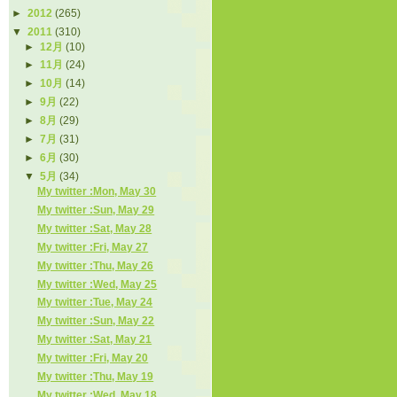
►
2012
(265)
▼
2011
(310)
►
12月
(10)
►
11月
(24)
►
10月
(14)
►
9月
(22)
►
8月
(29)
►
7月
(31)
►
6月
(30)
▼
5月
(34)
My twitter :Mon, May 30
My twitter :Sun, May 29
My twitter :Sat, May 28
My twitter :Fri, May 27
My twitter :Thu, May 26
My twitter :Wed, May 25
My twitter :Tue, May 24
My twitter :Sun, May 22
My twitter :Sat, May 21
My twitter :Fri, May 20
My twitter :Thu, May 19
My twitter :Wed, May 18