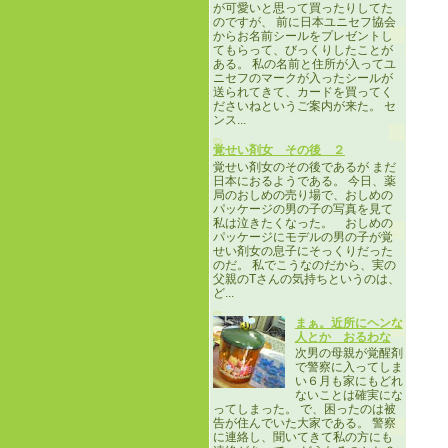
が可愛いと思って買ったりしてた
のですが、 前に日本ユニセフ協会
からお名前シールをプレゼントし
てもらって、びっくりしたことが
ある。 私の名前と住所が入ってユ
ニセフのマークが入ったシールが
送られてきて、カードを買ってく
ださいねというご案内が来た。 セ
ンス...
覚せい剤女 その後 ２
覚せい剤女のその後であるが まだ
日本におるようである。 今日、薬
局のおしめの売り場で、おしめの
パッケージの男の子の写真を見て
私は泣きたくなった。 おしめの
パッケージにモデルの男の子が覚
せい剤女の息子にそっくりだった
のだ。 私でこうなのだから、実の
父親のTさんの気持ちというのは、
ど...
まぁ。近所にヘンな
人とか おるわな
次男の母親が覚醒剤
で警察に入ってしま
い６月も家にもどれ
ないことは確実にな
ってしまった。 で、困ったのは被
告が住んでいた大家である。 警察
に連絡し、聞いてきて私の方にも