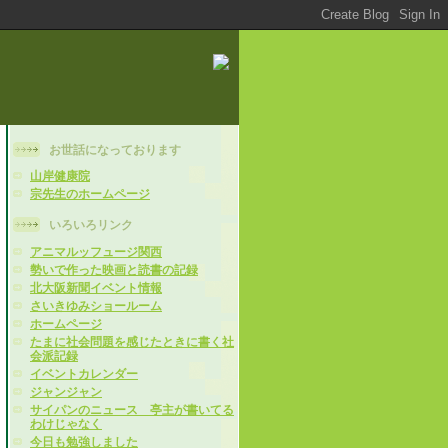
お世話になっております
山岸健康院
宗先生のホームページ
いろいろリンク
アニマルッフュージ関西
勢いで作った映画と読書の記録
北大阪新聞イベント情報
さいきゆみショールーム
ホームページ
たまに社会問題を感じたときに書く社
会派記録
イベントカレンダー
ジャンジャン
サイパンのニュース 亭主が書いてる
わけじゃなく
今日も勉強しました