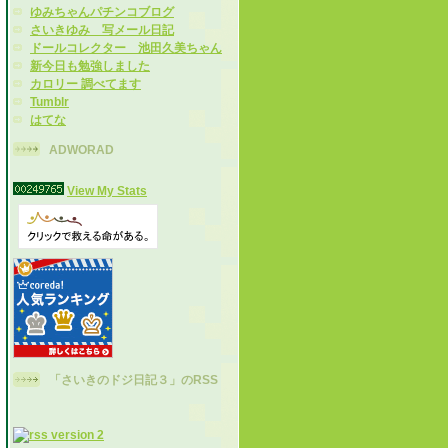
ゆみちゃんパチンコブログ
さいきゆみ 写メール日記
ドールコレクター 池田久美ちゃん
新今日も勉強しました
カロリー 調べてます
Tumblr
はてな
ADWORAD
View My Stats
「さいきのドジ日記３」のRSS