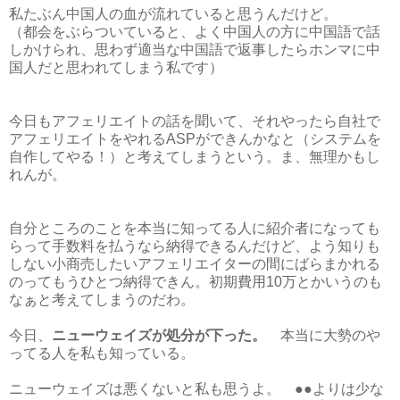
私たぶん中国人の血が流れていると思うんだけど。
（都会をぶらついていると、よく中国人の方に中国語で話
しかけられ、思わず適当な中国語で返事したらホンマに中
国人だと思われてしまう私です）
今日もアフェリエイトの話を聞いて、それやったら自社で
アフェリエイトをやれるASPができんかなと（システムを
自作してやる！）と考えてしまうという。ま、無理かもし
れんが。
自分ところのことを本当に知ってる人に紹介者になっても
らって手数料を払うなら納得できるんだけど、よう知りも
しない小商売したいアフェリエイターの間にばらまかれる
のってもうひとつ納得できん。初期費用10万とかいうのも
なぁと考えてしまうのだわ。
今日、
ニューウェイズが処分が下った。
本当に大勢のや
ってる人を私も知っている。
ニューウェイズは悪くないと私も思うよ。 ●●よりは少な