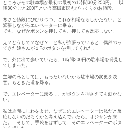
ところがその駐車場が最初の最初の1時間30分250円。 以
降30分ごと200円という高槻市民もびっくりのお値段。
寒さと値段にびびりつつ、これが相場ならしかたない。と
緊張しながらエレベーターに乗る。
でも、なぜかボタンを押しても、押しても反応しない。
え？どうして？なぜ？ と私が強張っていると、偶然のっ
てきた娘さんが１Fのボタンを押してくれた。
で、外に出て歩いていたら、1時間300円の駐車場を発見し
てしまった。
主婦の私としては、もったいないから駐車場の変更を決
意。もときた道を帰る。
で、エレベーターに乗る…。がボタンを押さえても動かな
い。
私は眉間にしわをよせ、なぜこのエレベーターは私だと反
応しないのだろうかと考え込んでいたら。オジサンが来
た。 そして、手袋をはずして、そのエレベーターのボタ