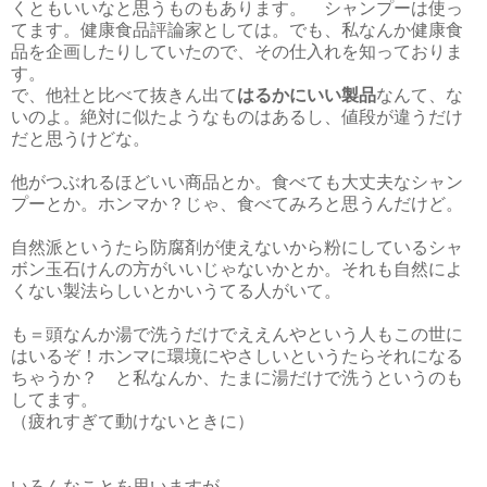
くともいいなと思うものもあります。 シャンプーは使っ
てます。健康食品評論家としては。でも、私なんか健康食
品を企画したりしていたので、その仕入れを知っておりま
す。
で、他社と比べて抜きん出て
はるかにいい製品
なんて、な
いのよ。絶対に似たようなものはあるし、値段が違うだけ
だと思うけどな。
他がつぶれるほどいい商品とか。食べても大丈夫なシャン
プーとか。ホンマか？じゃ、食べてみろと思うんだけど。
自然派というたら防腐剤が使えないから粉にしているシャ
ボン玉石けんの方がいいじゃないかとか。それも自然によ
くない製法らしいとかいうてる人がいて。
も＝頭なんか湯で洗うだけでええんやという人もこの世に
はいるぞ！ホンマに環境にやさしいというたらそれになる
ちゃうか？ と私なんか、たまに湯だけで洗うというのも
してます。
（疲れすぎて動けないときに）
いろんなことを思いますが。