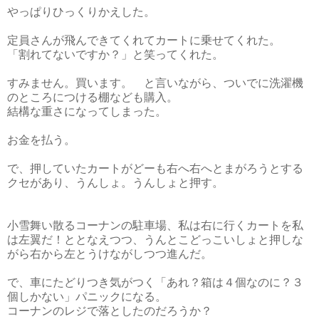
やっぱりひっくりかえした。
定員さんが飛んできてくれてカートに乗せてくれた。
「割れてないですか？」と笑ってくれた。
すみません。買います。 と言いながら、ついでに洗濯機
のところにつける棚なども購入。
結構な重さになってしまった。
お金を払う。
で、押していたカートがどーも右へ右へとまがろうとする
クセがあり、うんしょ。うんしょと押す。
小雪舞い散るコーナンの駐車場、私は右に行くカートを私
は左翼だ！ととなえつつ、うんとこどっこいしょと押しな
がら右から左とうけながしつつ進んだ。
で、車にたどりつき気がつく「あれ？箱は４個なのに？３
個しかない」パニックになる。
コーナンのレジで落としたのだろうか？