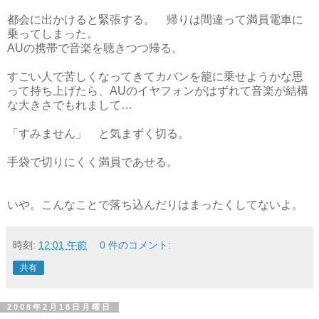
都会に出かけると緊張する。 帰りは間違って満員電車に
乗ってしまった。
AUの携帯で音楽を聴きつつ帰る。
すごい人で苦しくなってきてカバンを籠に乗せようかな思
って持ち上げたら、AUのイヤフォンがはずれて音楽が結構
な大きさでもれまして…
「すみません」 と気まずく切る。
手袋で切りにくく満員であせる。
いや。こんなことで落ち込んだりはまったくしてないよ。
時刻:
12:01 午前
0 件のコメント:
共有
2008年2月18日月曜日