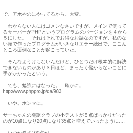
で、アホやのにやってるから。大変。
わからない人にはゴメンなさいですが、メインで使って
るサーバーがPHPというプログラムのバージョンを４から
５にした。 それはそれでお得なお話なのですが、私のな
い頭で作ったプログラムがいきなりエラー続出で、ここん
ところ面倒なことが起こっていた。
そんなようけもないんだけど、ひとつだけ根本的に解決
できないものがあり３日ほど、まったく儲からないことに
手がかかったという。
でも、勉強にはなった。 確かに。
http://www.phppro.jp/qa/983
いや。ホンマに。
サーちゃんの翻訳クラブの小テストが５点ばっかりだった
のが10点になり20点になり35点と増えていったように…。
いつか必ず100点が…。