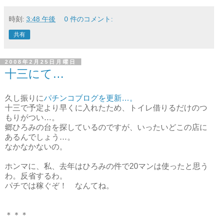
時刻:
3:48 午後
0 件のコメント:
共有
2008年2月25日月曜日
十三にて…
久し振りに
パチンコブログを更新…。
十三で予定より早くに入れたため、トイレ借りるだけのつ
もりがつい…。
郷ひろみの台を探しているのですが、いったいどこの店に
あるんでしょう…。
なかなかないの。
ホンマに、私、去年はひろみの件で20マンは使ったと思う
わ。反省するわ。
パチでは稼ぐぞ！ なんてね。
＊＊＊