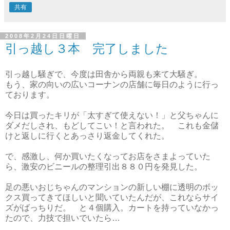
共有
2008年2月24日日曜日
引っ越し３本 完了しました
引っ越し騒ぎで、今度は田舎から両親も来て大騒ぎ。
もう、家の向いの広いコーナンの店舗に毎日のように行っ
ております。
今日は買ったキリが「太すぎて使えない！」と父ちゃんに
ダメだしされ、もどしてこい！と言われた。 これも金儲
けと返しに行くとあっさり返金してくれた。
で、感激し、何か買いたくなってお店をさまよっていた
ら、激安のビニールの整理引出８８０円を発見した。
足の悪いおじちゃんのマンションの新しい棚に透明のボッ
クス買ってきてほしいと聞いていたんだが、これならサイ
ズがばっちりだ。 と４個購入。カートを持っていなかっ
たので、力技で担いでいたら…