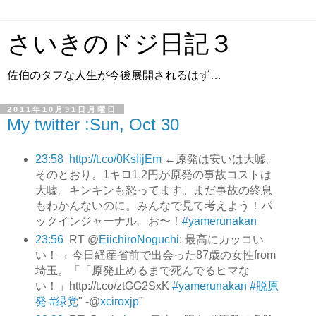
さいきのドジ日記３
佐伯のタフな人生が今後展開されるはず…
2011年10月31日月曜日
My twitter :Sun, Oct 30
23:58
http://t.co/0KsIijEm
←原発は安いは大嘘。
そのとおり。1キロ1.2円が原発の事故コストは
大嘘。キンキンも怒ってます。まだ事故の終息
もわかんないのに。みんなで見て考えよう！パ
ックインジャーナル。お〜！
#yamerunakan
23:56
RT @
EiichiroNoguchi
: 最高にカッコい
い！→ 今日経産省前で出会った87歳の女性from
埼玉。「「原発止めるまで死んでるヒマな
い！」http://t.co/ztGG2SxK
#yamerunakan
#脱原
発
#緑党
" -@
xciroxjp
"