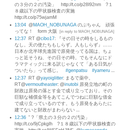
の３分の２の汚染」 http://t.co/p28I92nm ?１
８歳以下の甲状腺検査の実施
http://t.co/p75wjamM
13:04
@
MAOH_NOBUNAGA
のぶちゃん 頑張
ってな！ form 大阪
[
in reply to MAOH_NOBUNAGA
]
12:37
RT @
cibo17
: 『その日その時をしるもの
なし。天の使たちもしらず。人もしらず』……
日本か北半球先進国で原発使ってる国は、ちょ
っと近そうね、その日その時。でもそんなにド
ラマティックに来る訳じゃなくて「ある日気が
ついたら」って感じ。
#genpatsu #yameru
...
12:37
RT @
yayoiglitter
: まるで薬中。
RT@
vermoutheaster
: @
inutobi
原発立地の町の
財政は原発の落とす金で成り立っており。その
巨額な補償金等をあてこんでつねに巨額な借金
で成り立っているのです。もう原発をあらたに
建てないと財政がまわらない ...
12:36
" ?「県土の３分の２の汚染」
http://t.co/9jCpkgIh ?１８歳以下の甲状腺検査の