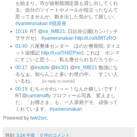
も始まり。市が放射能測定器も貸し出してくれ
る。自分のツイートやメールが役立ったなんて
思ってませんが、動き出した気がして嬉しい。
#yamerunakan
#脱原発
10:16
RT @
mr_IMB21
: 日比谷公園(カンバッチ
ヲサガセ)
#yamerunakan
http://t.co/k8ftTzRO
01:40
八尾整体センター ほのか整骨院: ダイエ
ット追憶記
http://t.co/SNfZPso1
これは ホンマ
にすごいと思う…。私も痩せられるだろうか…
00:17
@
inutobi
@
ks301
@
mr_IMB21
勉強にな
るなぁ。知らんこと多いわ世の中。 すごい人
いるね。
[
in reply to inutobi
]
00:15
むちゃかわい＝＝！なんか嬉しいです！
RT@
carrotmaffy
プロフィール写真、変えまし
た。「お狸さま」も、一人原発デモ、頑張って
くれています。
#yamerunakan
Powered by
twtr2src
.
時刻:
3:24 午後
0 件のコメント: