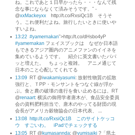
ね。これであと１日早かったら・・・なんて残
念な事にならなくて済みそうです。" -
@
xxMackeyxx
http://t.co/RxsiQc1B そうそ
う。これ便利だよね。旅行したいときに使いや
すいよね。
13:22
#yamernakan
">http://t.co/dHsbo4yP
#yamernakan
フェイスブックは なぜか日本語
もできるアジア圏内のアニメファンのイイネを
集めているようです。 紹介に英文書いたパパ
ッと増えた。 ちょっと複雑。 アニメ通じて
日本のこと心配してくれてる
13:09
RT @
iwakamiyasumi
: 放射性物質の拡散
強行と、ＴPP・モンサントをつなぐ線が浮か
ぶ。食と農の破壊の進行を食い止めるには。RT
@
renaart
: 横浜の御用学者唐木が、食品安全委員
会の資料肥料担当で、唐木のやってる財団の現
会長がアメリカ穀物協会の日本代表、 ...
13:08
http://t.co/RxsiQc1B このサイトケッコ
ウ すごいわ。 iPadでチェックする
13:05
RT @
kumasannda
: @
yumisaiki
?「県土