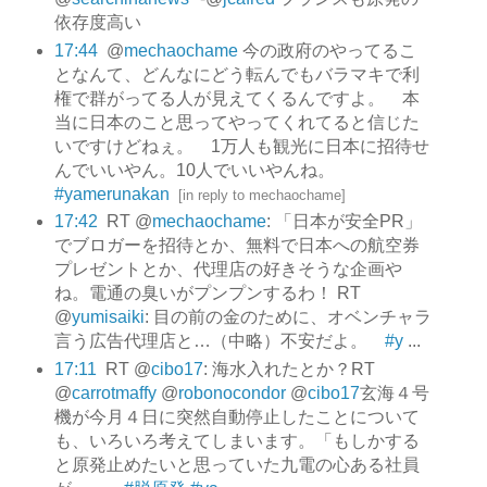
依存度高い
17:44
@
mechaochame
今の政府のやってるこ
となんて、どんなにどう転んでもバラマキで利
権で群がってる人が見えてくるんですよ。 本
当に日本のこと思ってやってくれてると信じた
いですけどねぇ。 1万人も観光に日本に招待せ
んでいいやん。10人でいいやんね。
#yamerunakan
[
in reply to mechaochame
]
17:42
RT @
mechaochame
: 「日本が安全PR」
でブロガーを招待とか、無料で日本への航空券
プレゼントとか、代理店の好きそうな企画や
ね。電通の臭いがプンプンするわ！ RT
@
yumisaiki
: 目の前の金のために、オベンチャラ
言う広告代理店と…（中略）不安だよ。
#y
...
17:11
RT @
cibo17
: 海水入れたとか？RT
@
carrotmaffy
@
robonocondor
@
cibo17
玄海４号
機が今月４日に突然自動停止したことについて
も、いろいろ考えてしまいます。「もしかする
と原発止めたいと思っていた九電の心ある社員