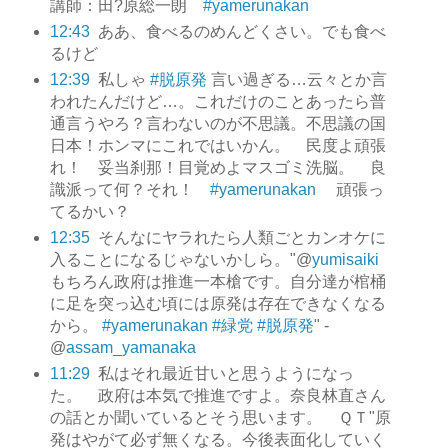
講師：田?原総一朗
#yamerunakan
12:43
ああ、食べるのめんどくさい。でも食べ
るけど
12:39
私しゃ
#脱原発
言い過ぎる…云々とか言
われたんだけど…。これだけのことあったら普
通言うやろ？言わないのが不思議。不思議の国
日本！ホンマにこれではいかん。 民度よ頑張
れ！ 妥当刹那！目覚めよマスゴミ洗脳。 良
識派って何？それ！
#yamerunakan
頑張っ
てるかい？
12:35
そんなにヤラれたら人類ごとカンオケに
入ることになるじゃないかしら。"@
yumisaiki
もちろん政府は推進一本槍です。自分達が棺桶
に足を突っ込む頃には原発は存在できなくなる
から。
#yamerunakan
#緑党
#脱原発
" -
@
assam_yamanaka
11:29
私はそれ最近甘いと思うようになっ
た。 政府は本気で推進ですよ。奈良林直さん
の話とか聞いているとそう思います。 ＱＴ"原
発はやがて必ず無くなる。今後表面化していく