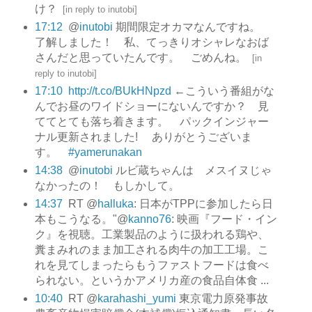
け？
[
in reply to inutobi
]
17:12
@
inutobi
期間限定オカマなんですね。
了解しました！ 私、てっきりオシャレなおば
さんだと思っていたんです。 ごめんね。
[
in
reply to inutobi
]
17:10
http://t.co/BUkHNpzd
←こういう番組がな
んでお昼のワイドショーにないんですか？ 見
ててとても落ち着きます。 パックインジャー
ナル更新されました! ありがとうございま
す。
#yamerunakan
14:38
@
inutobi
ルビ蔵ちゃんは メスイヌじゃ
なかったの！ もしかして。
14:37
RT @
halluka
: 日本がTPPに参加したら日
本もこうなる。"@
kanno76
: 映画『フード・イン
ク』を視聴。工業製品のように扱われる鶏や、
糞まみれのまま加工される肉牛の加工工場。こ
れを見てしまったらもうファストフードは食べ
られない。というかアメリカ産の食品自体食 ...
10:40
RT @
karahashi_yumi
東京電力原発事故