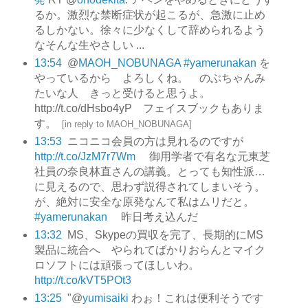
るか。激烈な禁断症状が起こるが、急激に止め
るしかない。徐々に少なくして辞められるよう
なそんな生やさしい ...
13:54
@
MAOH_NOBUNAGA
#yamerunakan
を
やっているから よろしくね。 のぶちゃんみ
たいな人 きっと受けると思うよ。
http://t.co/dHsbo4yP フェイスブックもありま
す。
[
in reply to MAOH_NOBUNAGA
]
13:53
ニコニコ会員の方は見れるのですが
http://t.co/JzM7r7Wm
御用学者で有名な元東芝
社員の奈良林直さんの講義。とっても知性派…
に見えるので、思わず説得されてしまいそう。
が、絶対に安全な原発なんて私はムリだと。
#yamerunakan
昨日考え込んだ
13:32
MS、Skypeの買収を完了、長期的にMS
製品に統合へ やられてばかりおらんとマイク
ロソフトには頑張ってほしいわ。
http://t.co/kVT5POt3
13:25
"@
yumisaiki
わぉ！これは便利そうです