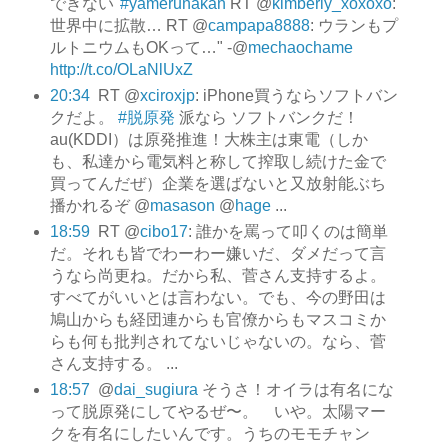
できない"
#yamerunakan
RT @
kimberly_xoxoxo
:
世界中に拡散… RT @
campapa8888
: ウランもプ
ルトニウムもOKって…" -@
mechaochame
http://t.co/OLaNlUxZ
20:34
RT @
xciroxjp
: iPhone買うならソフトバン
クだよ。
#脱原発
派なら ソフトバンクだ！
au(KDDI）は原発推進！大株主は東電（しか
も、私達から電気料と称して搾取し続けた金で
買ってんだぜ）企業を選ばないと又放射能ぶち
播かれるぞ @
masason
@
hage
...
18:59
RT @
cibo17
: 誰かを罵って叩くのは簡単
だ。それも皆でわーわー嫌いだ、ダメだって言
うなら尚更ね。だから私、菅さん支持するよ。
すべてがいいとは言わない。でも、今の野田は
鳩山からも経団連からも官僚からもマスコミか
らも何も批判されてないじゃないの。なら、菅
さん支持する。 ...
18:57
@
dai_sugiura
そうさ！オイラは有名にな
って脱原発にしてやるぜ〜。 いや。太陽マー
クを有名にしたいんです。うちのモモチャン