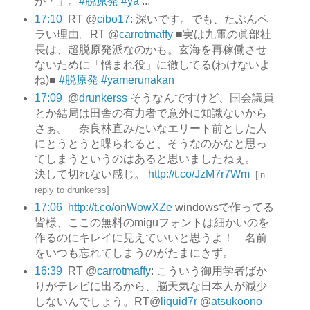
が・」。
#脱原発
#ya
...
17:10
RT @
cibo17
: 深いです。でも、たぶんペ
ラい理由。RT @
carrotmaffy
■実は九電の眞部社
長は、超脱原発派なのかも。玄海を再稼働させ
ないために「憎まれ役」に徹してる(わけないよ
ね)■
#脱原発
#yamerunakan
17:09
@
drunkerss
そうなんですけど、国会議員
とか結局は田舎の有力者で意外に知識ないから
さぁ。 奈良林直みたいなエリート前とした人
にとうとうと喋られると、そうなのかなと思っ
てしまうというのはあると思いましたねぇ。
決して切れない感じ。
http://t.co/JzM7r7Wm
[
in
reply to drunkerss
]
17:06
http://t.co/onWowXZe
windowsで作ってる
皆様、ここの無料のmiguフォントは細かいのを
作るのにキレイに見えていいと思うよ！ 名前
をいつも忘れてしまうのがたまにきず。
16:39
RT @
carrotmaffy
: こういう御用学者ばか
りがテレビに出るから、脳天気な日本人が減少
しないんでしょう。RT@
liquid7r
@
atsukoono