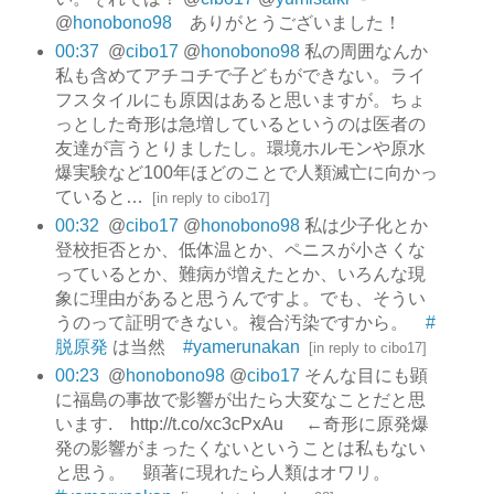
@
honobono98
ありがとうございました！
00:37
@
cibo17
@
honobono98
私の周囲なんか
私も含めてアチコチで子どもができない。ライ
フスタイルにも原因はあると思いますが。ちょ
っとした奇形は急増しているというのは医者の
友達が言うとりましたし。環境ホルモンや原水
爆実験など100年ほどのことで人類滅亡に向かっ
ていると…
[
in reply to cibo17
]
00:32
@
cibo17
@
honobono98
私は少子化とか
登校拒否とか、低体温とか、ペニスが小さくな
っているとか、難病が増えたとか、いろんな現
象に理由があると思うんですよ。でも、そうい
うのって証明できない。複合汚染ですから。
#
脱原発
は当然
#yamerunakan
[
in reply to cibo17
]
00:23
@
honobono98
@
cibo17
そんな目にも顕
に福島の事故で影響が出たら大変なことだと思
います. http://t.co/xc3cPxAu ←奇形に原発爆
発の影響がまったくないということは私もない
と思う。 顕著に現れたら人類はオワリ。