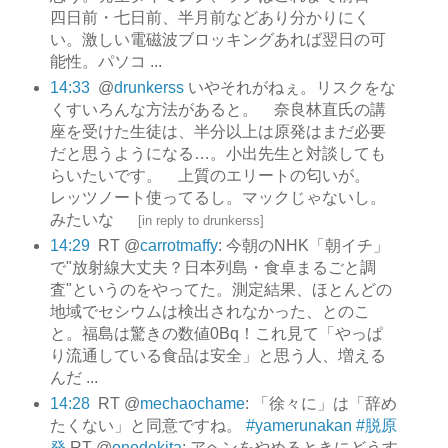
四日前・七日前、半月前などあり分かりにく
い。激しい電磁波ブロッキングあれば翌日の可
能性。パソコ ...
14:33
@
drunkerss
いやそれがねぇ。リスクをな
くすいろんな方法があると。 奈良林直氏の講
座を受けた生徒は、半分以上は原発はまだ必要
だと思うようになる…。小出先生と対談しても
らいたいです。 上質のエリートの匂いが。
レッツノート使ってるし。マックじゃないし。
みたいな
[
in reply to drunkerss
]
14:29
RT @
carrotmaffy
: 今朝のNHK「朝イチ」
で"放射線大丈夫？日本列島・食卓まるごと調
査"というのをやってた。測定結果、ほとんどの
地域でセシウムは検出されなかった、とのこ
と。福島は驚きの数値0Bq！これ見て「やっぱ
り流通している食品は安全」と思う人、増える
んだ ...
14:28
RT @
mechaochame
: 「徐々に」は「辞め
たくない」と同意ですね。
#yamerunakan
#脱原
発
RT @
onodekita
: アヘンをやめるときにどうす