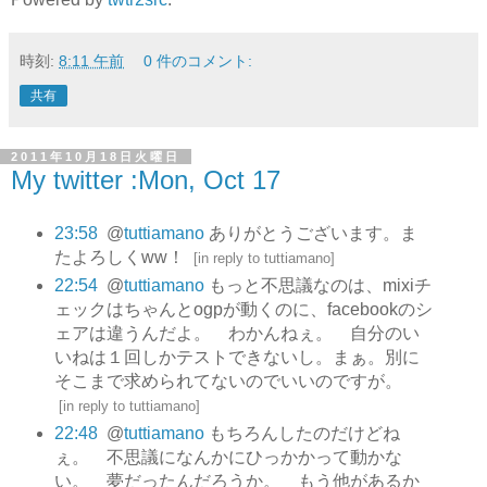
時刻:
8:11 午前
0 件のコメント:
共有
2011年10月18日火曜日
My twitter :Mon, Oct 17
23:58
@
tuttiamano
ありがとうございます。ま
たよろしくww！
[
in reply to tuttiamano
]
22:54
@
tuttiamano
もっと不思議なのは、mixiチ
ェックはちゃんとogpが動くのに、facebookのシ
ェアは違うんだよ。 わかんねぇ。 自分のい
いねは１回しかテストできないし。まぁ。別に
そこまで求められてないのでいいのですが。
[
in reply to tuttiamano
]
22:48
@
tuttiamano
もちろんしたのだけどね
ぇ。 不思議になんかにひっかかって動かな
い。 夢だったんだろうか。 もう他があるか