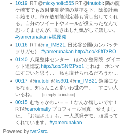
10:19
RT @
mickyholic555
RT @
inutobi
: 隣の龍
ケ崎市でも放射能測定値の基準を下。除染計画
も始まり。市が放射能測定器も貸し出してくれ
る。自分のツイートやメールが役立ったなんて
思ってませんが、動き出した気がして嬉しい。
#yamerunakan
#脱原発
10:16
RT @
mr_IMB21
: 日比谷公園(カンバッチ
ヲサガセ)
#yamerunakan
http://t.co/k8ftTzRO
01:40
八尾整体センター ほのか整骨院: ダイエ
ット追憶記
http://t.co/SNfZPso1
これは ホンマ
にすごいと思う…。私も痩せられるだろうか…
00:17
@
inutobi
@
ks301
@
mr_IMB21
勉強にな
るなぁ。知らんこと多いわ世の中。 すごい人
いるね。
[
in reply to inutobi
]
00:15
むちゃかわい＝＝！なんか嬉しいです！
RT@
carrotmaffy
プロフィール写真、変えまし
た。「お狸さま」も、一人原発デモ、頑張って
くれています。
#yamerunakan
Powered by
twtr2src
.