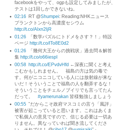
facebookをやって、ogpも設定してみましたが、
テストは1回しかできないね。
02:16
RT @
Shumpei
: Reading:NHKニュース
プランクトンから高濃度セシウム
http://t.co/Alxn2ljR
01:26
「数学パズルにトドメをさす？！」特設
ページ
http://t.co/ITo8E0d2
01:26
「幾何大王からの挑戦状」過去問＆解答
集
http://t.co/o66iespI
00:58
http://t.co/EPvdvHfd
←深夜に聞くと考え
こむかもしれません。 福島の方は気の毒で
す。何がニコニコしている人には放射線が来な
いだ！そういうことで福島の人を翻弄するな！
そういうことをチェルノブイリでも言ってたん
だって。
#yamerunakan
皆様勉強しましょう
00:55
"だからこそ政府マスコミの言う「風評」
被害が起こっていると思います。これはあくま
で私個人の意見ですので、信じる必要は一切あ
りません。異なっていれば聞き流してくださ
い。それでは！ @
cibo17
@
yumisaiki
" -