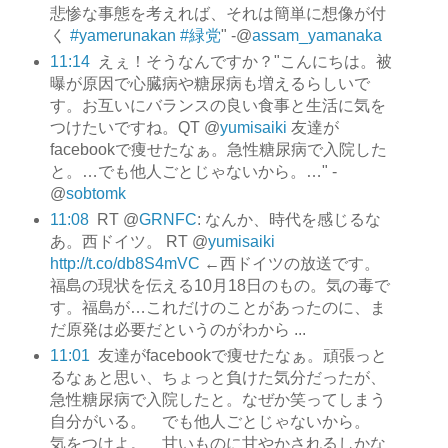
悲惨な事態を考えれば、それは簡単に想像が付
く
#yamerunakan
#緑党
" -@
assam_yamanaka
11:14
えぇ！そうなんですか？"こんにちは。被
曝が原因で心臓病や糖尿病も増えるらしいで
す。お互いにバランスの良い食事と生活に気を
つけたいですね。QT @
yumisaiki
友達が
facebookで痩せたなぁ。急性糖尿病で入院した
と。…でも他人ごとじゃないから。…" -
@
sobtomk
11:08
RT @
GRNFC
: なんか、時代を感じるな
あ。西ドイツ。 RT @
yumisaiki
http://t.co/db8S4mVC
←西ドイツの放送です。
福島の現状を伝える10月18日のもの。気の毒で
す。福島が…これだけのことがあったのに、ま
だ原発は必要だというのがわから ...
11:01
友達がfacebookで痩せたなぁ。頑張っと
るなぁと思い、ちょっと負けた気分だったが、
急性糖尿病で入院したと。なぜか笑ってしまう
自分がいる。 でも他人ごとじゃないから。
気をつけよ。 甘いものに甘やかされるしかな