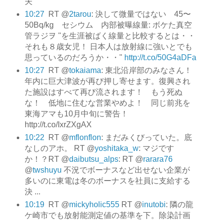
夫
10:27
RT @
2tarou
: 決して微量ではない 45〜
50Bq/kg セシウム 内部被曝線量: ボケた真空
管ラジヲ "を生涯被ばく線量と比較するとは・・
それも８歳女児！ 日本人は放射線に強いとでも
思っているのだろうか・・"
http://t.co/50G4aDFa
10:27
RT @
tokaiama
: 東北沿岸部のみなさん！
年内に巨大津波が再び押し寄せます。復興され
た施設はすべて再び流されます！ もう死ぬ
な！ 低地に住むな営業やめよ！ 同じ前兆を
東海アマも10月中旬に警告！
http://t.co/IxrZXgAX
10:22
RT @
mflonflon
: まだみくびっていた。底
なしのアホ。 RT @
yoshitaka_w
: マジです
か！？RT @
daibutsu_alps
: RT @
rarara76
@
twshuyu
不況でボーナスなど出せない企業が
多いのに東電は冬のボーナスを社員に支給する
決 ...
10:19
RT @
mickyholic555
RT @
inutobi
: 隣の龍
ケ崎市でも放射能測定値の基準を下。除染計画