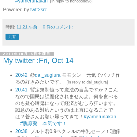
#yamerunakan
[
in reply to honobono98
]
Powered by
twtr2src
.
時刻:
11:21 午前
0 件のコメント:
共有
2011年10月15日土曜日
My twitter :Fri, Oct 14
20:42
@
dai_sugiura
モモタン 元気でバッチ作
るの好きみたいです。
[
in reply to dai_sugiura
]
20:41
暫定規制値って魔法の言葉ですか？こん
なので国民は誤魔化されませんよ。何を食べる
のも疑心暗鬼になって経済がむしろ狂います。
誠意のある対応というのは正直になることで
は？菅さんお願い帰ってきて！
#yamerunakan
#脱原発 本気です！
20:38
プルト君0.9ベクレルの牛乳セーフ！理解