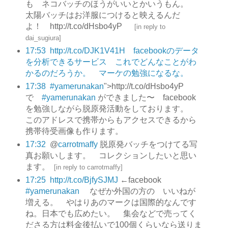
も ネコバッチのほうがいいとかいうもん。
太陽バッチはお洋服につけると映えるんだ
よ！ http://t.co/dHsbo4yP
[
in reply to
dai_sugiura
]
17:53
http://t.co/DJK1V41H facebookのデータ
を分析できるサービス これでどんなことがわ
かるのだろうか。 マーケの勉強になるな。
17:38
#yamerunakan
">http://t.co/dHsbo4yP
で
#yamerunakan
ができました〜 facebook
を勉強しながら脱原発活動をしております。
このアドレスで携帯からもアクセスできるから
携帯待受画像も作ります。
17:32
@
carrotmaffy
脱原発バッチをつけてる写
真お願いします。 コレクションしたいと思い
ます。
[
in reply to carrotmaffy
]
17:25
http://t.co/BjfySJMJ
←facebook
#yamerunakan
なぜか外国の方の いいねが
増える。 やはりあのマークは国際的なんです
ね。日本でも広めたい。 集会などで売ってく
ださる方は料金後払いで100個くらいなら送りま