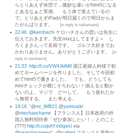
らとりあえず休憩で…微妙な違いがhtml5になる
とあるなぁと実感。 もう体で覚えているの
で。とりあえずiPadが明日届くので明日からま
たがんばります。
[
in reply to tuttiamano
]
22:46
@
kerohachi
ケロハチさんの思いは先生に
伝えておきます。先生mixiはしてますよ＝ し
ろくまさんって名前です。 ゴルフ大好きでお
かわりありません。ありがとうございます。
[
in
reply to kerohachi
]
21:33
http://t.co/VW4JktM8
堀江産婦人科様で初
めてホームページを作りました。そして今回初
めてhtml5で書きました。 でも、どうしても
mixiチェックが横にそろわない！揃えると動か
ないのよ。マジで ど〜して。 もう疲れたか
ら無視する。 また考える。
19:16
"@
mr_IMB21
@
yumisaiki
@
mechaochame
【フランス人】日本政府の外
国人無料招待券「ぜひ参加したい！」とのこと
(???)
http://t.co/pAYm0qwU
via
@
searchinanews
" -@
jcafred
フランスも原発の