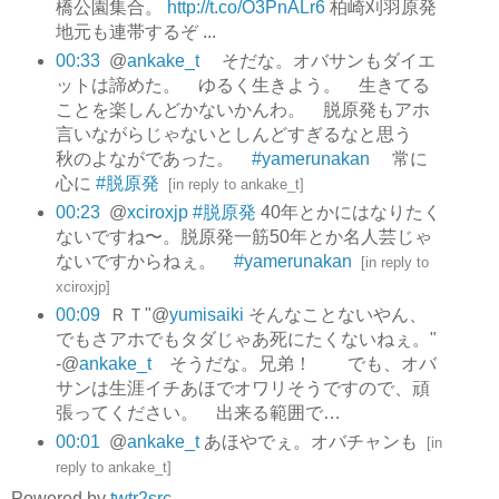
橋公園集合。
http://t.co/O3PnALr6
柏崎刈羽原発
地元も連帯するぞ ...
00:33
@
ankake_t
そだな。オバサンもダイエ
ットは諦めた。 ゆるく生きよう。 生きてる
ことを楽しんどかないかんわ。 脱原発もアホ
言いながらじゃないとしんどすぎるなと思う
秋のよながであった。
#yamerunakan
常に
心に
#脱原発
[
in reply to ankake_t
]
00:23
@
xciroxjp
#脱原発
40年とかにはなりたく
ないですね〜。脱原発一筋50年とか名人芸じゃ
ないですからねぇ。
#yamerunakan
[
in reply to
xciroxjp
]
00:09
ＲＴ"@
yumisaiki
そんなことないやん、
でもさアホでもタダじゃあ死にたくないねぇ。"
-@
ankake_t
そうだな。兄弟！ でも、オバ
サンは生涯イチあほでオワリそうですので、頑
張ってください。 出来る範囲で…
00:01
@
ankake_t
あほやでぇ。オバチャンも
[
in
reply to ankake_t
]
Powered by
twtr2src
.