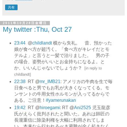
共有
2011年10月28日金曜日
My twitter :Thu, Oct 27
23:44
@
childlandt
横から失礼。 昔、預かった
娘が食べ方が超汚く。「食べ方がキレイだとモ
テルよ」と言うと一髪で治りました。 男の子
の場合、姿勢がいいとお金持ちになるよ。と
か、いいんじゃないでしょうか？
[
in reply to
childlandt
]
22:38
RT @
mr_IMB21
: アメリカの牛肉を生で毎
日食べると男でもお乳が大きくなってくる。モ
ンサントの牛用女性ホルモンが入ってるからで
ある。ご注意！
#yamerunakan
19:42
RT @
hiroegami
: RT @
Ani2525
児玉龍彦
氏がえらく批判されたと聞いた。あれは師匠の
長瀧重信に除染利権を大幅に利用されてしま
い、本来なら行われるべき避難が全く起きなく