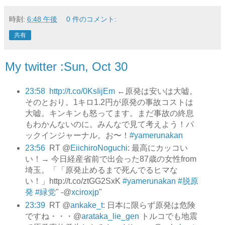
時刻:
6:48 午後
0 件のコメント:
共有
My twitter :Sun, Oct 30
23:58
http://t.co/0KsIijEm
←原発は安いは大嘘。
そのとおり。1キロ1.2円が原発の事故コストは
大嘘。キンキンも怒ってます。まだ事故の終息
もわかんないのに。みんなで見て考えよう！パ
ックインジャーナル。お〜！
#yamerunakan
23:56
RT @
EiichiroNoguchi
: 最高にカッコい
い！→ 今日経産省前で出会った87歳の女性from
埼玉。「「原発止めるまで死んでるヒマな
い！」http://t.co/ztGG2SxK
#yamerunakan
#脱原
発
#緑党
" -@
xciroxjp
"
23:39
RT @
ankake_t
: 日本に限らず原発は危険
ですね・・・@
arataka_lie_gen
トルコでも地震