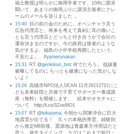
福士教授は明らかに御用学者です。10/6に講演
聞いて、あまりの御用ぶりに講演主催者にクレ
ームのメールを送りました ...
15:40
目の前の金のために、オベンチャラ言う
広告代理店と、将来を考えて真剣に耳の痛いこ
とも言う代理店とどっちと付き合うかで会社の
運命決まるのですが。今の政府は後者のような
気がするよ。福島の小中学校再開したという。
不安だよ。
#yamerunakan
15:31
RT @
genkikun_bot
: 何でだろう。 低線量
被曝してるのに ちっとも健康になった気がしな
いよ！
15:26
高槻市NPO法人SEAN 11月26日27日にこ
ども未来財団と共催で子育てサポーター養成講
座（無料）を開催します。 絵本やオモチャに
ついて http://t.co/3Zxe8IO1
15:07
RT @
tokaiama
: 今朝から関東沖合に巨大
地震雲が出てる！ 久々の本格的帯雲。経験則
から推定M8前後、震源地は青森東方沖周辺だと
思う。発生タイミング、ラグはこれまで前日・