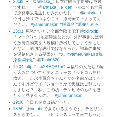
23:39
RT @
ankake_t
: 日本に限らず原発は危険
ですね・・・@
arataka_lie_gen
トルコでも地震
で原発事故発生したみたいだし・・@
ankake_t
今日も独りでつぶやこう、原発全て止まってく
ださい。
#yamerunakan
#脱原発
#原発とめろ
23:01
原発だいたい全部危険よ"RT @
xciroxjp
:
「マーク1は（地震津波などの）外部事象には弱
く放射性物質を大規模に放出してしまうかもし
れない、適切な設計ではなかった。福島の事故
を深刻化させる要因の一つ。
#yamerunakan
#脱
原発
#緑党
" -@
Tosh0620
19:04
http://t.co/2BHQB1aO
←福島の女たちの座
り込みについてビデオニュースドットコム無料
放送。 吉永小百合ちゃんとかの名前が出てる
んですけどワイドショーとかで奥様はご覧にな
りました？ 私、この頃、テレビそのものをほ
とんど見ませんの。
#yamerunakan
19:00
今日も夕食は鍋だった。
18:59
@
inutobi
できているようです。ラビリン
スからでも…。 ラビリンス…って何でしった