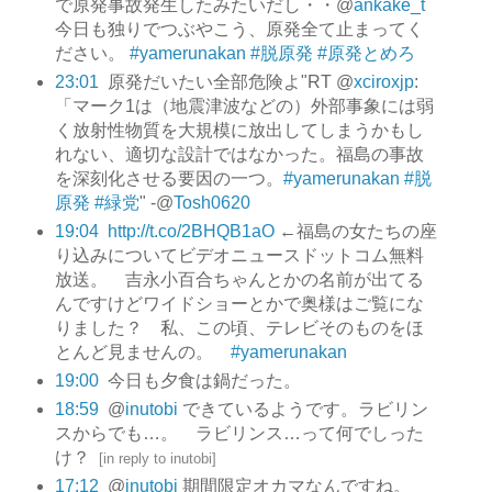
で原発事故発生したみたいだし・・@
ankake_t
今日も独りでつぶやこう、原発全て止まってく
ださい。
#yamerunakan
#脱原発
#原発とめろ
23:01
原発だいたい全部危険よ"RT @
xciroxjp
:
「マーク1は（地震津波などの）外部事象には弱
く放射性物質を大規模に放出してしまうかもし
れない、適切な設計ではなかった。福島の事故
を深刻化させる要因の一つ。
#yamerunakan
#脱
原発
#緑党
" -@
Tosh0620
19:04
http://t.co/2BHQB1aO
←福島の女たちの座
り込みについてビデオニュースドットコム無料
放送。 吉永小百合ちゃんとかの名前が出てる
んですけどワイドショーとかで奥様はご覧にな
りました？ 私、この頃、テレビそのものをほ
とんど見ませんの。
#yamerunakan
19:00
今日も夕食は鍋だった。
18:59
@
inutobi
できているようです。ラビリン
スからでも…。 ラビリンス…って何でしった
け？
[
in reply to inutobi
]
17:12
@
inutobi
期間限定オカマなんですね。