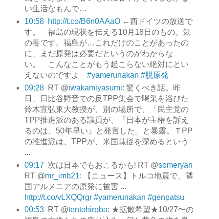
い生活なもんで…
10:58
http://t.co/B6n0AAaO
←西ドイツの放送で
す。 福島の現状を伝える10月18日のもの。気
の毒です。福島が…これだけのことがあったの
に、まだ原発は必要だというのがわからな
い。 こんなことがもう起こらない絶対にとい
えないのですよ
#yamerunakan
#脱原発
09:28
RT @
iwakamiyasumi
: 驚くべき話。昨
日、日比谷野音での反TPP集会で喝采を浴びた
鈴木宣弘東大教授が、別の場所で、「民主党の
TPP推進派のある議員が、『日本が主権を訴え
るのは、50年早い』と発言した」と暴露。ＴPP
の推進派は、TPPが、米国隷従を深めるという
...
09:17
次は日本でもおこるかも! RT @
someryan
RT @
mr_imb21
: 【ニュース】トルコ地震で、隣
国アルメニアの原発に被害 ...
http://t.co/vLXQQrgr
#yamerunakan
#genpatsu
00:53
RT @
tentohiroba
: ★拡散希望★10/27〜の