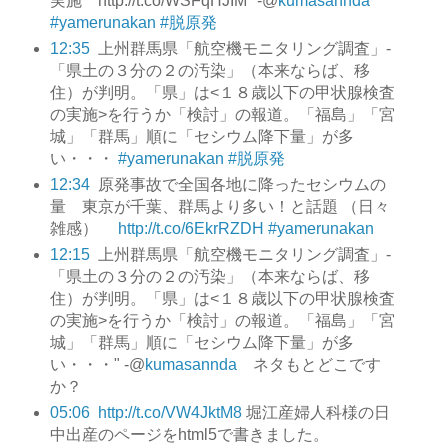
実施 http://t.co/WSFqHJIM" -@
kumasannda
#yamerunakan
#脱原発
12:35
上州群馬県「航空機モニタリング調査」-
「県土の３分の２の汚染」（本来ならば、移
住）が判明。「県」は<１８歳以下の甲状腺検査
の実施>を行うか「検討」の報道。「福島」「宮
城」「群馬」順に「セシウム降下量」が多
い・・・
#yamerunakan
#脱原発
12:34
原発事故で全国各地に降ったセシウムの
量 東京が千葉、群馬より多い！と話題 （日々
雑感）
http://t.co/6EkrRZDH
#yamerunakan
12:15
上州群馬県「航空機モニタリング調査」-
「県土の３分の２の汚染」（本来ならば、移
住）が判明。「県」は<１８歳以下の甲状腺検査
の実施>を行うか「検討」の報道。「福島」「宮
城」「群馬」順に「セシウム降下量」が多
い・・・" -@
kumasannda
ネタもとどこです
か？
05:06
http://t.co/VW4JktM8
堀江産婦人科様の日
中出産のページをhtml5で書きました。