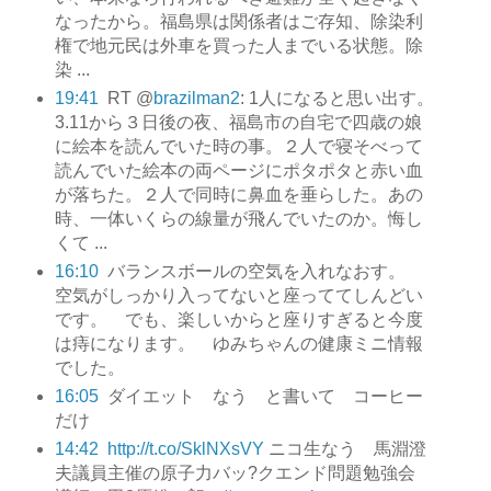
なったから。福島県は関係者はご存知、除染利
権で地元民は外車を買った人までいる状態。除
染 ...
19:41
RT @
brazilman2
: 1人になると思い出す。
3.11から３日後の夜、福島市の自宅で四歳の娘
に絵本を読んでいた時の事。２人で寝そべって
読んでいた絵本の両ページにポタポタと赤い血
が落ちた。２人で同時に鼻血を垂らした。あの
時、一体いくらの線量が飛んでいたのか。悔し
くて ...
16:10
バランスボールの空気を入れなおす。
空気がしっかり入ってないと座っててしんどい
です。 でも、楽しいからと座りすぎると今度
は痔になります。 ゆみちゃんの健康ミニ情報
でした。
16:05
ダイエット なう と書いて コーヒー
だけ
14:42
http://t.co/SklNXsVY
ニコ生なう 馬淵澄
夫議員主催の原子力バッ?クエンド問題勉強会