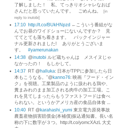
了解しました！ 私、てっきりオシャレなおば
さんだと思っていたんです。 ごめんね。
[
in
reply to inutobi
]
17:10
http://t.co/BUkHNpzd
←こういう番組がな
んでお昼のワイドショーにないんですか？ 見
ててとても落ち着きます。 パックインジャー
ナル更新されました! ありがとうございま
す。
#yamerunakan
14:38
@
inutobi
ルビ蔵ちゃんは メスイヌじゃ
なかったの！ もしかして。
14:37
RT @
halluka
: 日本がTPPに参加したら日
本もこうなる。"@
kanno76
: 映画『フード・イン
ク』を視聴。工業製品のように扱われる鶏や、
糞まみれのまま加工される肉牛の加工工場。こ
れを見てしまったらもうファストフードは食べ
られない。というかアメリカ産の食品自体食 ...
10:40
RT @
karahashi_yumi
東京電力原発事故
農畜産物損害賠償金(本補償)振込通知書。長い名
称の下に数字が３つ。http://t.co/yomcXAzL 大丈