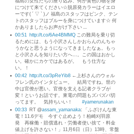
福島の女性たちの座り込み、何か黄色の物を身
につけて来てください☆脱原発カラーはイエロ
ーです( ´ ▽ ` )ノ 福島のスタッフはピンク、テン
トのスタッフはブルーを身につけています☆ 何
かありましたらお声がけ下さい ...
00:51
http://t.co/6Ae4BMMQ
この難局を乗り切
るためには、もう小沢さんしかおらんのんちゃ
うかなと思うようになってきましたなぁ。もっ
と小沢さんを知りたい方へ…。この国はおかし
い。確かにカケではあるが。 もう仕方な
い。！
00:42
http://t.co/3pReYib8
←上杉さんのウォル
フレン氏のインタビュー。 結局ですね。世の
中は官僚が悪い。官僚を支える記者クラブが
変！というお話です。東電の問題もズバズバ切
ってます。 気持ちいい！
#yamerunakan
00:33
RT @
assam_yamanaka
: 「ふざけんな東
電！11.6デモ 今すぐ止めよう！柏崎刈羽原
発 再稼働・賠償逃れ・労働者使い捨て・料金
値上げを許さない！」11月6日（日）13時、常盤