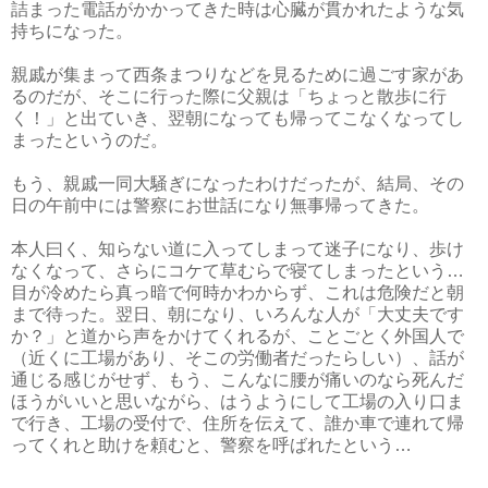
詰まった電話がかかってきた時は心臓が貫かれたような気
持ちになった。
親戚が集まって西条まつりなどを見るために過ごす家があ
るのだが、そこに行った際に父親は「ちょっと散歩に行
く！」と出ていき、翌朝になっても帰ってこなくなってし
まったというのだ。
もう、親戚一同大騒ぎになったわけだったが、結局、その
日の午前中には警察にお世話になり無事帰ってきた。
本人曰く、知らない道に入ってしまって迷子になり、歩け
なくなって、さらにコケて草むらで寝てしまったという…
目が冷めたら真っ暗で何時かわからず、これは危険だと朝
まで待った。翌日、朝になり、いろんな人が「大丈夫です
か？」と道から声をかけてくれるが、ことごとく外国人で
（近くに工場があり、そこの労働者だったらしい）、話が
通じる感じがせず、もう、こんなに腰が痛いのなら死んだ
ほうがいいと思いながら、はうようにして工場の入り口ま
で行き、工場の受付で、住所を伝えて、誰か車で連れて帰
ってくれと助けを頼むと、警察を呼ばれたという…