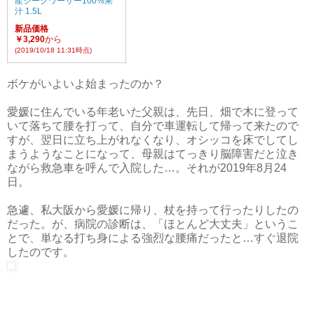
産シークワーサー100%果
汁 1.5L
新品価格
￥3,290
から
(2019/10/18 11:31時点)
ボケがいよいよ始まったのか？
愛媛に住んでいる年老いた父親は、先日、畑で木に登って
いて落ちて腰を打って、自分で車運転して帰って来たので
すが、翌日に立ち上がれなくなり、オシッコを床でしてし
まうようなことになって、母親はてっきり脳障害だと泣き
ながら救急車を呼んで入院した…。それが2019年8月24
日。
急遽、私大阪から愛媛に帰り、杖を持って行ったりしたの
だった。が、病院の診断は、「ほとんど大丈夫」というこ
とで、単なる打ち身による強烈な腰痛だったと…すぐ退院
したのです。