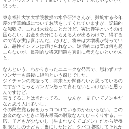
ィンドウズメディアで聞いてください）アホじゃないかと
思った。
東京福祉大学大学院教授の水谷研治さんが、難航する今年
度の予算編成についてお話をしてくれていますが、記録的
な減収で、これは大変なことだけど、実は赤字というのは
困らない。お金を余分にもらえる人が出るわけで、得する
ので皆が実は喜ぶんだ。だけど、将来は大増税が待ってい
る。悪性インフレは避けられない。短期的には実は何も起
こらないが、長期的な将来問題を真剣に考えないといかん
と。
なんという、わかりきったユニークな発言で、思わずアナ
ウンサーも最後に絶句という感じでした。
ジイチャンの教授って、将来とか関係ないと思っているの
ですか？もっとガンガン怒って言わないといけないと思う
んですけど。
言うてることは当たってる。 なんか、見ていてノンキだ
なと思う人は多いし。
今の民主党も何をカッコつけているのかわからない。この
お金のないときに過去最高の財政なんてびっくりする。一
応、子どもが少ないし（生まれなくてゴメン）だから所得
制限なしの子ども手当にしたけど、タバコ増税してそれか