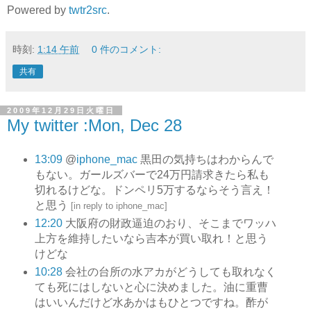
Powered by
twtr2src
.
時刻:
1:14 午前
0 件のコメント:
共有
2009年12月29日火曜日
My twitter :Mon, Dec 28
13:09
@
iphone_mac
黒田の気持ちはわからんで
もない。ガールズバーで24万円請求きたら私も
切れるけどな。ドンペリ5万するならそう言え！
と思う
[
in reply to iphone_mac
]
12:20
大阪府の財政逼迫のおり、そこまでワッハ
上方を維持したいなら吉本が買い取れ！と思う
けどな
10:28
会社の台所の水アカがどうしても取れなく
ても死にはしないと心に決めました。油に重曹
はいいんだけど水あかはもひとつですね。酢が