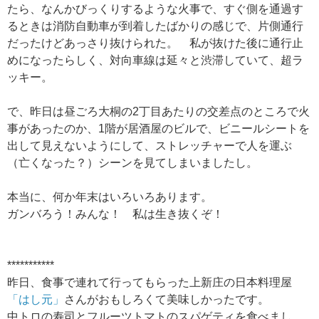
たら、なんかびっくりするような火事で、すぐ側を通過す
るときは消防自動車が到着したばかりの感じで、片側通行
だったけどあっさり抜けられた。 私が抜けた後に通行止
めになったらしく、対向車線は延々と渋滞していて、超ラ
ッキー。
で、昨日は昼ごろ大桐の2丁目あたりの交差点のところで火
事があったのか、1階が居酒屋のビルで、ビニールシートを
出して見えないようにして、ストレッチャーで人を運ぶ
（亡くなった？）シーンを見てしまいましたし。
本当に、何か年末はいろいろあります。
ガンバろう！みんな！ 私は生き抜くぞ！
***********
昨日、食事で連れて行ってもらった上新庄の日本料理屋
「はし元」
さんがおもしろくて美味しかったです。
中トロの寿司とフルーツトマトのスパゲティを食べまし