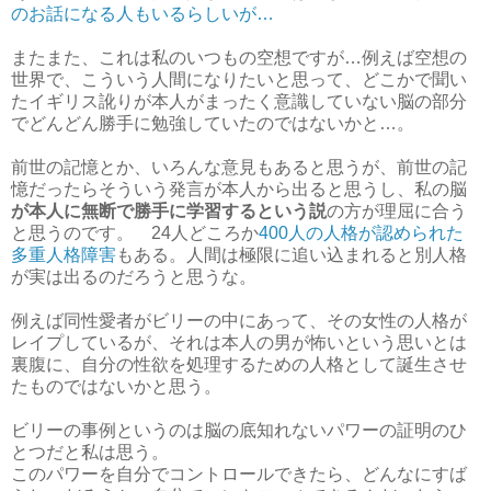
のお話になる人もいるらしいが…
またまた、これは私のいつもの空想ですが…例えば空想の
世界で、こういう人間になりたいと思って、どこかで聞い
たイギリス訛りが本人がまったく意識していない脳の部分
でどんどん勝手に勉強していたのではないかと…。
前世の記憶とか、いろんな意見もあると思うが、前世の記
憶だったらそういう発言が本人から出ると思うし、私の脳
が本人に無断で勝手に学習するという説
の方が理屈に合う
と思うのです。 24人どころか
400人の人格が認められた
多重人格障害
もある。人間は極限に追い込まれると別人格
が実は出るのだろうと思うな。
例えば同性愛者がビリーの中にあって、その女性の人格が
レイプしているが、それは本人の男が怖いという思いとは
裏腹に、自分の性欲を処理するための人格として誕生させ
たものではないかと思う。
ビリーの事例というのは脳の底知れないパワーの証明のひ
とつだと私は思う。
このパワーを自分でコントロールできたら、どんなにすば