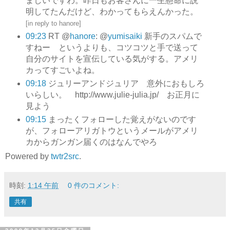
ましいですわ。昨日もお客さんに一生懸命に説
明してたんだけど、わかってもらえんかった。
[
in reply to hanore
]
09:23
RT @
hanore
: @
yumisaiki
新手のスパムで
すねー というよりも、コツコツと手で送って
自分のサイトを宣伝している気がする。アメリ
カってすごいよね。
09:18
ジュリーアンドジュリア 意外におもしろ
いらしい。 http://www.julie-julia.jp/ お正月に
見よう
09:15
まったくフォローした覚えがないのです
が、フォローアリガトウというメールがアメリ
カからガンガン届くのはなんでやろ
Powered by
twtr2src
.
時刻:
1:14 午前
0 件のコメント:
共有