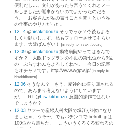
便利だし…。文句があったら言うてくれとメー
ルしましたが返事がないのでよかったのだろ
う。 お客さんが私の言うことを聞くという私
の仕事のやり方だった。
12:14
@
hisakitibouzu
そうでっか？今後もよろ
しくお願いします。私もフォローさせてもらい
ます。大阪ばんざい！
[
in reply to hisakitibouzu
]
12:09
@
hisakitibouzu
動物病院やってはるんで
すか？ 大阪ドッグランの不動の第七位から9位
の ぷらすわんをよろしくね〜。 今日の記事
もオチャメです。http://www.wgpw.jp/
[
in reply to
hisakitibouzu
]
12:06
そうなん？ もう。精神的に振り回される
ので、あんまり考えないようにしています
が。 RT @
hisakitibouzu
: 意図的操作ではない
でしょうか？
12:03
ヤフーで産婦人科大阪で堀江が1位になり
ました＝。うそ〜。でもパチンコでthetruth.jpは
100位から落ちた。 こういうくるくる変わるの