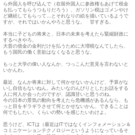
ら外国人を呼び込んで（在留外国人に参政権もあげて税金
も払ってもらうつもりだろう）、ガソリン税はゴメンやけ
ど継続してもらって…とそれなりの絵を描いているようで
すが、それではいかんやろと思うな。 甘すぎる。
本当に子どもの将来と、日本の未来を考えたら緊縮財政に
するべきやろ。
大昔の借金の金利だけを払うために大増税なんてしたら、
もう国民の働く意欲はなくなると思うな。
もっと大学の偉い人なんか、つっこんだ意見を言わないと
いかんわ。
最近、なんか将来に対して何かせないかんけど、予算がな
いし自信もないねん。みたいなのんびりとしたお話をする
人に何人か会ったのですが、認識甘いと思うのね。
今の日本の景気の動向を考えたら危機感があるんなら、も
っと目をギラギラさせて何とかせないかん、できることは
何でもしたい。くらいの勢いを感じたいわけよ。
思うけど、ICTは（最近はITではなくインフォメーション＆
コミニケーションテクノロジーというようになっているそ