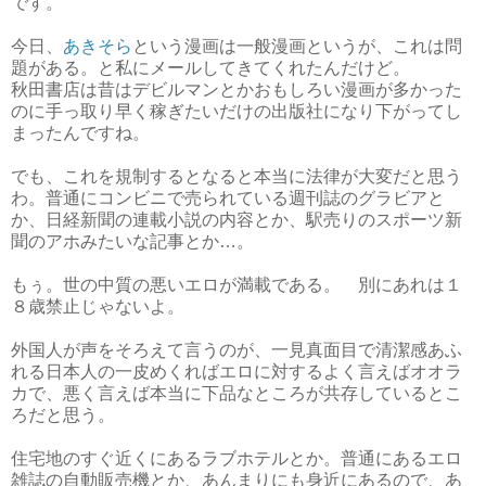
です。
今日、
あきそら
という漫画は一般漫画というが、これは問
題がある。と私にメールしてきてくれたんだけど。
秋田書店は昔はデビルマンとかおもしろい漫画が多かった
のに手っ取り早く稼ぎたいだけの出版社になり下がってし
まったんですね。
でも、これを規制するとなると本当に法律が大変だと思う
わ。普通にコンビニで売られている週刊誌のグラビアと
か、日経新聞の連載小説の内容とか、駅売りのスポーツ新
聞のアホみたいな記事とか…。
もぅ。世の中質の悪いエロが満載である。 別にあれは１
８歳禁止じゃないよ。
外国人が声をそろえて言うのが、一見真面目で清潔感あふ
れる日本人の一皮めくればエロに対するよく言えばオオラ
カで、悪く言えば本当に下品なところが共存しているとこ
ろだと思う。
住宅地のすぐ近くにあるラブホテルとか。普通にあるエロ
雑誌の自動販売機とか、あんまりにも身近にあるので、あ