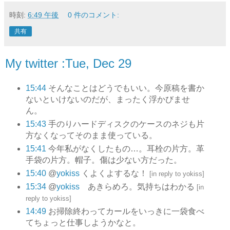
時刻:
6:49 午後
0 件のコメント:
共有
My twitter :Tue, Dec 29
15:44
そんなことはどうでもいい。今原稿を書か
ないといけないのだが、まったく浮かびませ
ん。
15:43
手のりハードディスクのケースのネジも片
方なくなってそのまま使っている。
15:41
今年私がなくしたもの…。耳栓の片方。革
手袋の片方。帽子。傷は少ない方だった。
15:40
@
yokiss
くよくよするな！
[
in reply to yokiss
]
15:34
@
yokiss
あきらめろ。気持ちはわかる
[
in
reply to yokiss
]
14:49
お掃除終わってカールをいっきに一袋食べ
てちょっと仕事しようかなと。