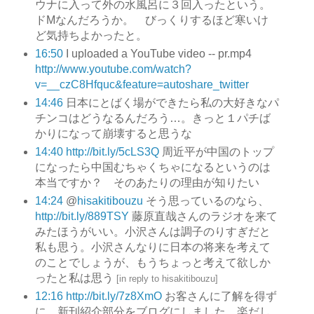
ウナに入って外の水風呂に３回入ったという。
ドMなんだろうか。 びっくりするほど寒いけ
ど気持ちよかったと。
16:50
I uploaded a YouTube video -- pr.mp4
http://www.youtube.com/watch?
v=__czC8Hfquc&feature=autoshare_twitter
14:46
日本にとばく場ができたら私の大好きなパ
チンコはどうなるんだろう…。きっと１パチば
かりになって崩壊すると思うな
14:40
http://bit.ly/5cLS3Q
周近平が中国のトップ
になったら中国むちゃくちゃになるというのは
本当ですか？ そのあたりの理由が知りたい
14:24
@
hisakitibouzu
そう思っているのなら、
http://bit.ly/889TSY
藤原直哉さんのラジオを来て
みたほうがいい。小沢さんは調子のりすぎだと
私も思う。小沢さんなりに日本の将来を考えて
のことでしょうが、もうちょっと考えて欲しか
ったと私は思う
[
in reply to hisakitibouzu
]
12:16
http://bit.ly/7z8XmO
お客さんに了解を得ず
に、新刊紹介部分をブログにしました。楽だし