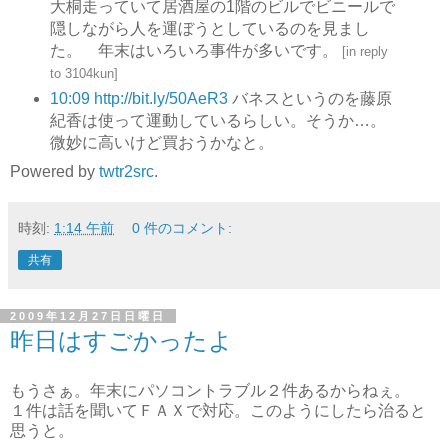
大桐走っていて居酒屋の1階のビルでビニールで
隠しながら人を運ぼうとしているのを見まし
た。 年末はいろいろ事件が多いです。
[
in reply
to 3104kun
]
10:09
http://bit.ly/50AeR3
バネスというのを藤原
紀香は使って運動しているらしい。そうか…。
微妙に高いけど買おうかなと。
Powered by
twtr2src
.
時刻:
1:14 午前
0 件のコメント:
共有
2009年12月27日日曜日
昨日はすごかったよ
もうさぁ。年末にパソコントラブル２件あるからねぇ。
１件は話を聞いてＦＡＸで対応。このようにしたら治ると
思うと。