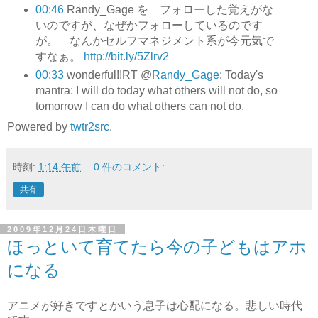
00:46
Randy_Gage を フォローした覚えがな
いのですが、なぜかフォローしているのです
が。 なんかセルフマネジメント系が今元気で
すなぁ。
http://bit.ly/5Zlrv2
00:33
wonderful!!RT @
Randy_Gage
: Today's
mantra: I will do today what others will not do, so
tomorrow I can do what others can not do.
Powered by
twtr2src
.
時刻:
1:14 午前
0 件のコメント:
共有
2009年12月24日木曜日
ほっといて育てたら今の子どもはアホ
になる
アニメが好きですとかいう息子は心配になる。悲しい時代