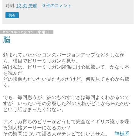
時刻:
12:31 午前
0 件のコメント:
共有
2009年12月30日水曜日
脳
頼まれていたパソコンのバージョンアップなどをしなが
ら、横目でビリーミリガンを見た。
実は私は、ビリーミリガン関係には心底驚いて、かなり本
を読んだ。
どの映像もだいたい見たものだけど、何度見ても心から驚
く。
でも、毎回思うが、彼のものすごさは毎回よくわかるので
すが、いったいその分裂した24の人格がどこから来たのか
という話はまったく出ない。
アメリカ育ちのビリーがどうして完全なイギリス訛りを喋
る別人格アーサーになるのか？
その疑問について語る人がテレビではいません。
神様系