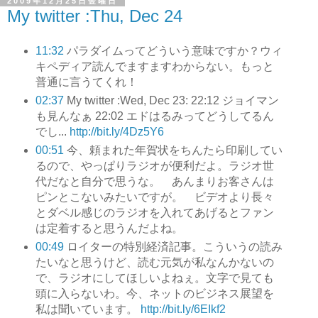
2009年12月25日金曜日
My twitter :Thu, Dec 24
11:32
パラダイムってどういう意味ですか？ウィ
キペディア読んでますますわからない。もっと
普通に言うてくれ！
02:37
My twitter :Wed, Dec 23: 22:12 ジョイマン
も見んなぁ 22:02 エドはるみってどうしてるん
でし...
http://bit.ly/4Dz5Y6
00:51
今、頼まれた年賀状をちんたら印刷してい
るので、やっぱりラジオが便利だよ。ラジオ世
代だなと自分で思うな。 あんまりお客さんは
ピンとこないみたいですが。 ビデオより長々
とダベル感じのラジオを入れてあげるとファン
は定着すると思うんだよね。
00:49
ロイターの特別経済記事。こういうの読み
たいなと思うけど、読む元気が私なんかないの
で、ラジオにしてほしいよねぇ。文字で見ても
頭に入らないわ。今、ネットのビジネス展望を
私は聞いています。
http://bit.ly/6EIkf2