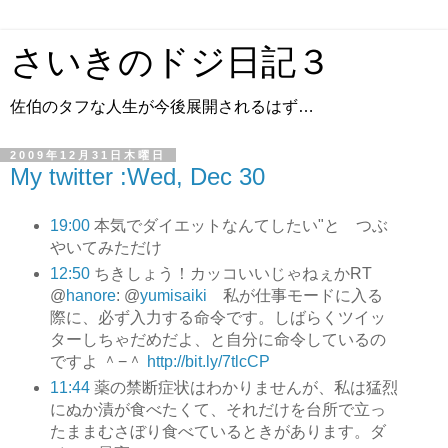
さいきのドジ日記３
佐伯のタフな人生が今後展開されるはず…
2009年12月31日木曜日
My twitter :Wed, Dec 30
19:00
本気でダイエットなんてしたい"と つぶ
やいてみただけ
12:50
ちきしょう！カッコいいじゃねぇかRT
@
hanore
: @
yumisaiki
私が仕事モードに入る
際に、必ず入力する命令です。しばらくツイッ
ターしちゃだめだよ、と自分に命令しているの
ですよ ＾−＾
http://bit.ly/7tlcCP
11:44
薬の禁断症状はわかりませんが、私は猛烈
にぬか漬が食べたくて、それだけを台所で立っ
たままむさぼり食べているときがあります。ダ