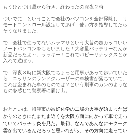
もうひとつは昼から行き、終わったの深夜２時。
ついでに…ということで会社のパソコンを全部掃除し、リ
モートコントロール設定してあげ、使い方を指導してたら
そうなりました。
で、会社で使ってないムラマサという大昔の超カッコいい
ノートパソコンをもらいました！大容量バッテリーなんか
新品だったよ～。ラッキー！これでパピーリナックスとか
入れて遊ぼう。
で、深夜３時に新大阪でちょっと用事があって歩いていた
ら、ニッサンのランドクルーザーの車検書が落ちていて、
これは盗まれた車のものでは？という刑事のカンのような
ものを感じて警察署に届け出。
おとといは、摂津市の
富好化学の工場の火事が始まったば
かりのときにたまたま近くを大阪方面に向かって車で走っ
ていてバッチリ炎を見た。最初、なんであんなにモクモク
雲が出ているんだろうと思いながら、その方向に走ってい