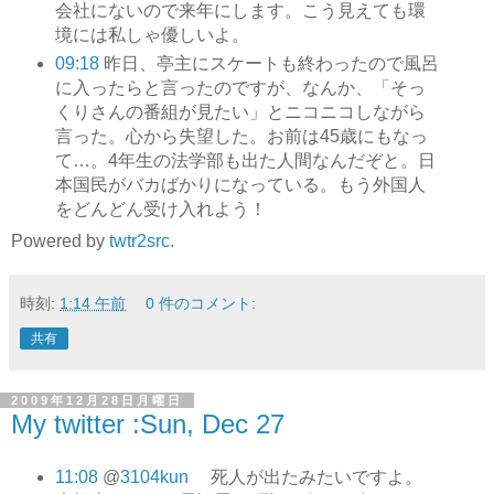
会社にないので来年にします。こう見えても環
境には私しゃ優しいよ。
09:18
昨日、亭主にスケートも終わったので風呂
に入ったらと言ったのですが、なんか、「そっ
くりさんの番組が見たい」とニコニコしながら
言った。心から失望した。お前は45歳にもなっ
て…。4年生の法学部も出た人間なんだぞと。日
本国民がバカばかりになっている。もう外国人
をどんどん受け入れよう！
Powered by
twtr2src
.
時刻:
1:14 午前
0 件のコメント:
共有
2009年12月28日月曜日
My twitter :Sun, Dec 27
11:08
@
3104kun
死人が出たみたいですよ。