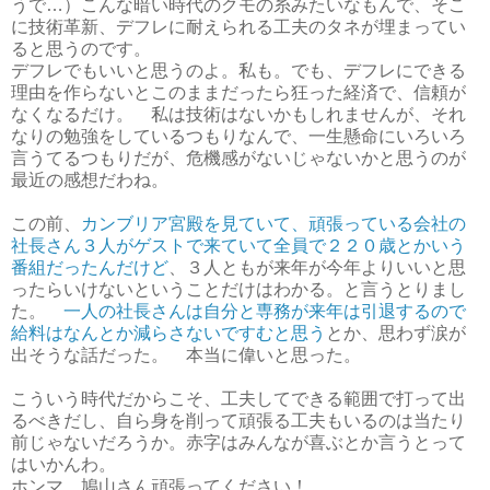
うで…）こんな暗い時代のクモの糸みたいなもんで、そこ
に技術革新、デフレに耐えられる工夫のタネが埋まってい
ると思うのです。
デフレでもいいと思うのよ。私も。でも、デフレにできる
理由を作らないとこのままだったら狂った経済で、信頼が
なくなるだけ。 私は技術はないかもしれませんが、それ
なりの勉強をしているつもりなんで、一生懸命にいろいろ
言うてるつもりだが、危機感がないじゃないかと思うのが
最近の感想だわね。
この前、
カンブリア宮殿を見ていて、頑張っている会社の
社長さん３人がゲストで来ていて全員で２２０歳とかいう
番組だったんだけど
、３人ともが来年が今年よりいいと思
ったらいけないということだけはわかる。と言うとりまし
た。
一人の社長さんは自分と専務が来年は引退するので
給料はなんとか減らさないですむと思う
とか、思わず涙が
出そうな話だった。 本当に偉いと思った。
こういう時代だからこそ、工夫してできる範囲で打って出
るべきだし、自ら身を削って頑張る工夫もいるのは当たり
前じゃないだろうか。赤字はみんなが喜ぶとか言うとって
はいかんわ。
ホンマ、鳩山さん頑張ってください！