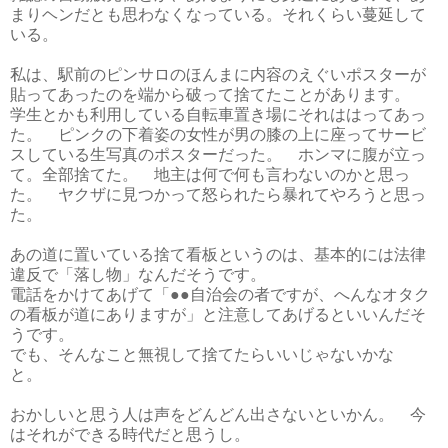
まりヘンだとも思わなくなっている。それくらい蔓延して
いる。
私は、駅前のピンサロのほんまに内容のえぐいポスターが
貼ってあったのを端から破って捨てたことがあります。
学生とかも利用している自転車置き場にそれははってあっ
た。 ピンクの下着姿の女性が男の膝の上に座ってサービ
スしている生写真のポスターだった。 ホンマに腹が立っ
て。全部捨てた。 地主は何で何も言わないのかと思っ
た。 ヤクザに見つかって怒られたら暴れてやろうと思っ
た。
あの道に置いている捨て看板というのは、基本的には法律
違反で「落し物」なんだそうです。
電話をかけてあげて「●●自治会の者ですが、へんなオタク
の看板が道にありますが」と注意してあげるといいんだそ
うです。
でも、そんなこと無視して捨てたらいいじゃないかな
と。
おかしいと思う人は声をどんどん出さないといかん。 今
はそれができる時代だと思うし。