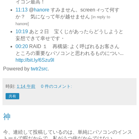
イコン最高！
11:13
@
hanore
すみません。screen -rって何す
か？ 気になって年が越せません
[
in reply to
hanore
]
10:19
あと２日 宝くじがあったらどうしようと
妄想できて幸せです・
00:20
RAID １ 再構築: よく呼ばれるお客さん
ところの重要なパソコンと思われるものについ...
http://bit.ly/6Szu9l
Powered by
twtr2src
.
時刻:
1:14 午前
0 件のコメント:
共有
神
今、連続して投稿しているのは、単純にパソコンのインス
トールで暇だからで、私がうつ病だからではない。