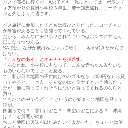
バスで高松に行くが、Aの子ども、私にとっては、ボランテ
ィア預かりの長男小学校３年生、若干知恵遅れ。コーチャ
ンと久しぶりに過ごす。
バス旅行に参加した子どもは彼ひとりだった。コーチャン
が障害があることも皆知ってくれている。
だから、みんなにチヤホヤされてこいつはホンマに甘えん
ぼになりつつある。
SAでは、なぜか彼は私について歩く。 私が好きだからで
はない。
「こんなのある」とオモチャを指差す。
「あなたね。小学校にもなって、こんな赤ちゃんみたいな
ものいらないでしょ」と怒る。
で、私が日本地図の子供向けのパズルなら（850円な）ら買
ってやると。 本人、そんなのはイラナイという感じだっ
たが、他に買ってくれそうにないと買ってくれるのならと
買う。
でもバスの中で今どこ？ というのが始まって地図を見せて
説明。
四国って何？ 香川はどこ？ 関空はどこにある？ 沖縄
は？ と質問が続き、
ちょと地図に興味が出たみたいでよかった。 ちょっとは使
うかな？