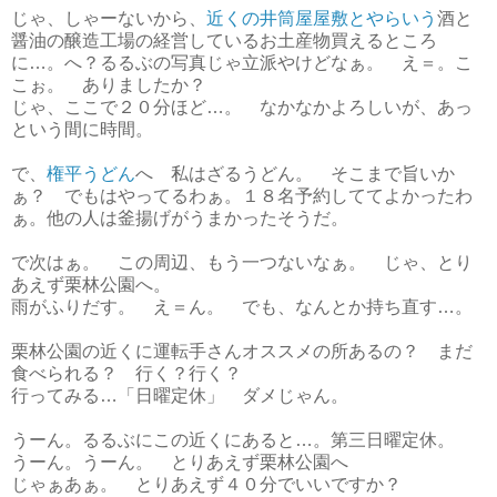
じゃ、しゃーないから、
近くの井筒屋屋敷とやらいう
酒と
醤油の醸造工場の経営しているお土産物買えるところ
に…。へ？るるぶの写真じゃ立派やけどなぁ。 え＝。こ
こぉ。 ありましたか？
じゃ、ここで２０分ほど…。 なかなかよろしいが、あっ
という間に時間。
で、
権平うどん
へ 私はざるうどん。 そこまで旨いか
ぁ？ でもはやってるわぁ。１８名予約しててよかったわ
ぁ。他の人は釜揚げがうまかったそうだ。
で次はぁ。 この周辺、もう一つないなぁ。 じゃ、とり
あえず栗林公園へ。
雨がふりだす。 え＝ん。 でも、なんとか持ち直す…。
栗林公園の近くに運転手さんオススメの所あるの？ まだ
食べられる？ 行く？行く？
行ってみる…「日曜定休」 ダメじゃん。
うーん。るるぶにこの近くにあると…。第三日曜定休。
うーん。うーん。 とりあえず栗林公園へ
じゃぁあぁ。 とりあえず４０分でいいですか？