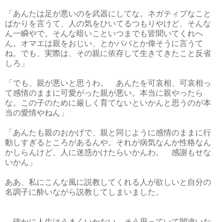
「あんたは足が悪いのを武器にしてな。ネガティブなこと
ばかりを言うて、人の気をひいてるつもりやけど、そんな
ん一瞬やで。そんな暗いこといつまでも皆聞いてくれへ
ん。オマエは親をおじい、とかババとか偉そうに言うて
ね。でも、実際は、その親に依存して生きてきたこと反省
しろ」
「でも、親が悪いと思うわ。 あんたを可哀相、可哀相っ
て感情のままに可愛がった親が悪い。本当に親やったら
な。この子のために厳しく育てないといかんと思うのが本
当の愛情やねん」
「あんたも親のおかげで、親と同じように感情のままに行
動しすぎるところがあるんや。それが病気なんか性格なん
かしらんけど、人に迷惑かけたらいかんわ。 感謝もせな
いかん」
ああ、私にこんな風に説教してくれる人が欲しいと自分の
名調子に酔いながら説教してしまいました。
確かに人生はうまくいかない。そう思っていて間違いな