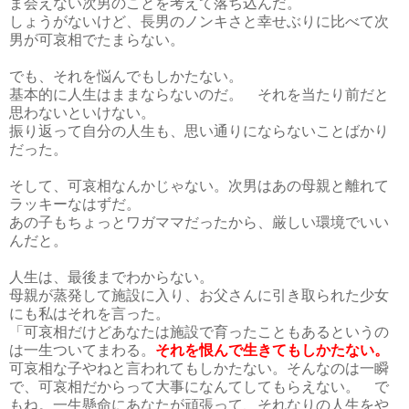
ま会えない次男のことを考えて落ち込んだ。
しょうがないけど、長男のノンキさと幸せぶりに比べて次
男が可哀相でたまらない。
でも、それを悩んでもしかたない。
基本的に人生はままならないのだ。 それを当たり前だと
思わないといけない。
振り返って自分の人生も、思い通りにならないことばかり
だった。
そして、可哀相なんかじゃない。次男はあの母親と離れて
ラッキーなはずだ。
あの子もちょっとワガママだったから、厳しい環境でいい
んだと。
人生は、最後までわからない。
母親が蒸発して施設に入り、お父さんに引き取られた少女
にも私はそれを言った。
「可哀相だけどあなたは施設で育ったこともあるというの
は一生ついてまわる。
それを恨んで生きてもしかたない。
可哀相な子やねと言われてもしかたない。そんなのは一瞬
で、可哀相だからって大事になんてしてもらえない。 で
もね。一生懸命にあなたが頑張って、それなりの人生をや