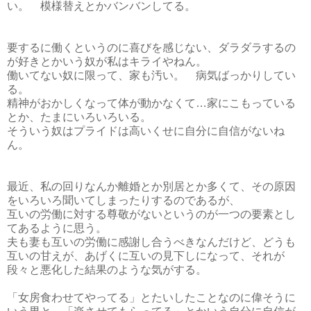
い。 模様替えとかバンバンしてる。
要するに働くというのに喜びを感じない、ダラダラするの
が好きとかいう奴が私はキライやねん。
働いてない奴に限って、家も汚い。 病気ばっかりしてい
る。
精神がおかしくなって体が動かなくて…家にこもっている
とか、たまにいろいろいる。
そういう奴はプライドは高いくせに自分に自信がないね
ん。
最近、私の回りなんか離婚とか別居とか多くて、その原因
をいろいろ聞いてしまったりするのであるが、
互いの労働に対する尊敬がないというのが一つの要素とし
てあるように思う。
夫も妻も互いの労働に感謝し合うべきなんだけど、どうも
互いの甘えが、あげくに互いの見下しになって、それが
段々と悪化した結果のような気がする。
「女房食わせてやってる」とたいしたことなのに偉そうに