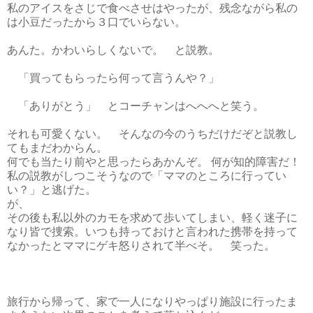
私のアイスをさじで食べさせはやったが、残念ながら私の
は小豆だったから３口でいらない。
あんた。かわいらしくないで。 と説教。
「買ってもらったら何って言うんや？」
「ありがとう」 とコーチャンはへへへと笑う。
それも可愛くない。 そんなの今のうちだけだぞと説教し
てもまだわからん。
何でも当たり前やと思ったらあかんぞ。 何が知的障害だ！
私の説教がしつこそうなので「ママのところに行ってい
い？」と逃げた。
が、
その後も私以外のカモを求めて歩いてしまい、軽く迷子に
なり皆で捜索。いつも持っておけと言われた携帯を持って
なかったとママにゲキ怒りされて半べそ。 笑った。
旅行から帰って、家で一人になりやっぱり施設に行ったま