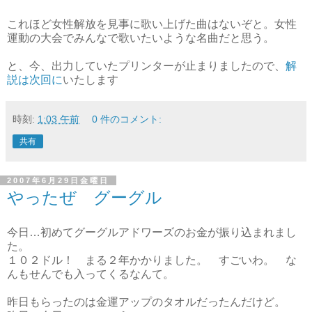
これほど女性解放を見事に歌い上げた曲はないぞと。女性
運動の大会でみんなで歌いたいような名曲だと思う。
と、今、出力していたプリンターが止まりましたので、
解
説は次回に
いたします
時刻:
1:03 午前
0 件のコメント:
共有
2007年6月29日金曜日
やったぜ グーグル
今日…初めてグーグルアドワーズのお金が振り込まれまし
た。
１０２ドル！ まる２年かかりました。 すごいわ。 な
んもせんでも入ってくるなんて。
昨日もらったのは金運アップのタオルだったんだけど。