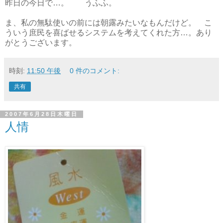
昨日の今日で…。 うふふ。
ま、私の無駄使いの前には朝露みたいなもんだけど。 こ
ういう庶民を喜ばせるシステムを考えてくれた方…。あり
がとうございます。
時刻:
11:50 午後
0 件のコメント:
共有
2007年6月28日木曜日
人情