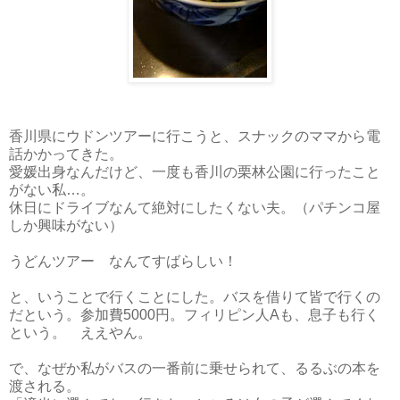
香川県にウドンツアーに行こうと、スナックのママから電
話かかってきた。
愛媛出身なんだけど、一度も香川の栗林公園に行ったこと
がない私…。
休日にドライブなんて絶対にしたくない夫。（パチンコ屋
しか興味がない）
うどんツアー なんてすばらしい！
と、いうことで行くことにした。バスを借りて皆で行くの
だという。参加費5000円。フィリピン人Aも、息子も行く
という。 ええやん。
で、なぜか私がバスの一番前に乗せられて、るるぶの本を
渡される。