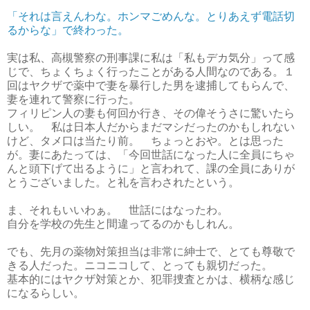
「それは言えんわな。ホンマごめんな。とりあえず電話切
るからな」で終わった。
実は私、高槻警察の刑事課に私は「私もデカ気分」って感
じで、ちょくちょく行ったことがある人間なのである。１
回はヤクザで薬中で妻を暴行した男を逮捕してもらんで、
妻を連れて警察に行った。
フィリピン人の妻も何回か行き、その偉そうさに驚いたら
しい。 私は日本人だからまだマシだったのかもしれない
けど、タメ口は当たり前。 ちょっとおや。とは思った
が。妻にあたっては、「今回世話になった人に全員にちゃ
んと頭下げて出るように」と言われて、課の全員にありが
とうございました。と礼を言わされたという。
ま、それもいいわぁ。 世話にはなったわ。
自分を学校の先生と間違ってるのかもしれん。
でも、先月の薬物対策担当は非常に紳士で、とても尊敬で
きる人だった。ニコニコして、とっても親切だった。
基本的にはヤクザ対策とか、犯罪捜査とかは、横柄な感じ
になるらしい。