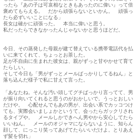
ったら『あの子は可哀相なときもあったのに偉い』って倍
褒めてもらえる。 だから頑張らないといかん。 頑張っ
たら必ずいいことになる」
長女は確かに頑張った。 本当に偉いと思う。
私だったらできなかったんじゃないかと思うほどだ。
今日、その蒸発した母親が建て替えている携帯電話代を払
いに来てくれて、ちょっとお茶した。
足が不自由に生まれた彼女は、親がずっと甘やかせて育て
たらしい。
そして今日も「男がずっとメールばっかりしてるねん」と
落ち込んだ様子で私に甘えて言った。
「あなたね。そんな汚い頭してグチばっかり言ってて、男
が振り向いてくれると思うのがおかしいで。うっとおしい
だけや。 心配せんでもあの男が、出会い系でカッコつけ
ても、実際会いましょかというて、会ったらガックリされ
るタイプや。 メールしかできへん男やから安心してたら
いいねん。 メールのオジャマにならないように、知らん
顔して、にっこり笑ってあげてたらいいだけよ。とりあえ
ず髪を切れ」