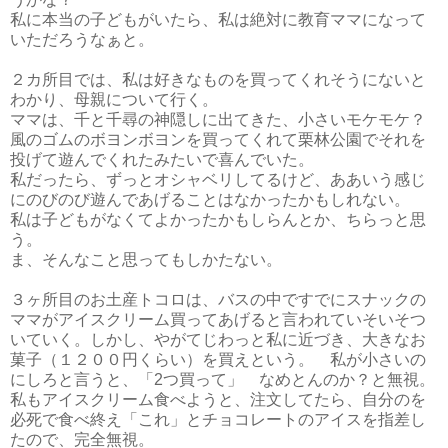
私に本当の子どもがいたら、私は絶対に教育ママになって
いただろうなぁと。
２カ所目では、私は好きなものを買ってくれそうにないと
わかり、母親について行く。
ママは、千と千尋の神隠しに出てきた、小さいモケモケ？
風のゴムのボヨンボヨンを買ってくれて栗林公園でそれを
投げて遊んでくれたみたいで喜んでいた。
私だったら、ずっとオシャベリしてるけど、ああいう感じ
にのびのび遊んであげることはなかったかもしれない。
私は子どもがなくてよかったかもしらんとか、ちらっと思
う。
ま、そんなこと思ってもしかたない。
３ヶ所目のお土産トコロは、バスの中ですでにスナックの
ママがアイスクリーム買ってあげると言われていそいそつ
いていく。しかし、やがてじわっと私に近づき、大きなお
菓子（１２００円くらい）を買えという。 私が小さいの
にしろと言うと、「2つ買って」 なめとんのか？と無視。
私もアイスクリーム食べようと、注文してたら、自分のを
必死で食べ終え「これ」とチョコレートのアイスを指差し
たので、完全無視。