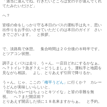
「適当に選んでね。行きたいところは女の子が選んでくれ
てたみたいだけど」
へ？
皆様の命をしっかり守る本日のバスの運転手は丸々、思い
出作りをお手伝いさせていただくのは本日のガイド さい
きでございます。 と挨拶。
で、淡路島で休憩。 集合時間は２０分後の８時半です。
とツアコン状態。
調子よくバスは走り、う＝ん。一店目どれにするかなぁ。
へ？トイレ？急ぎ？え～どうしましょう。運転手と地図を
見ながら相談。 よし、とりあえず引田で降りるか。
う＝ん。じゃ、ここの
「権平うどん」
に行くか？ カレー
うどんが美味しいらしいと、
「朝からカレーはちょっとキツイな」と皆の非難を無
視。 へ？まだ開店前？
とりあえず開店した頃に１８名来ますからぁ。 と予約。