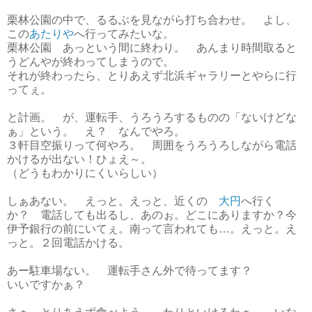
栗林公園の中で、るるぶを見ながら打ち合わせ。 よし、
この
あたりや
へ行ってみたいな。
栗林公園 あっという間に終わり。 あんまり時間取ると
うどんやが終わってしまうので。
それが終わったら、とりあえず北浜ギャラリーとやらに行
ってぇ。
と計画。 が、運転手、うろうろするものの「ないけどな
ぁ」という。 え？ なんでやろ。
３軒目空振りって何やろ。 周囲をうろうろしながら電話
かけるが出ない！ひょえ～。
（どうもわかりにくいらしい）
しぁあない。 えっと。えっと、近くの
大円
へ行く
か？ 電話しても出るし、あのぉ。どこにありますか？今
伊予銀行の前にいてぇ。南って言われても…。えっと。え
っと。２回電話かける。
あー駐車場ない。 運転手さん外で待ってます？
いいですかぁ？