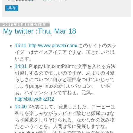
共有
2010年3月19日金曜日
My twitter :Thu, Mar 18
16:11
http://www.plaveb.com/
このサイトのスラ
イダーはナイスアイデアですな。頂きたいと思
います。
14:01
Puppy Linux mtPaintで文字を入れる方法:
引越しするので忙しいのですが、あまりの可愛
らしさについつい何かと理由をつけていじって
しまうpuppy linuxの新しいパソコン。 いや
ぁ。ハイテンションですねぇ。元気...
http://bit.ly/dhkZR2
10:40
45歳にして、発見しました。コーヒーは
香りを楽しみながらチビチビ飲むと頻尿にはな
らず睡魔をしりぞけられる、なかなかの飲み物
だということを。人間は常に発展しますな。
puppylinux最高。はまって何でもわざわざそれ