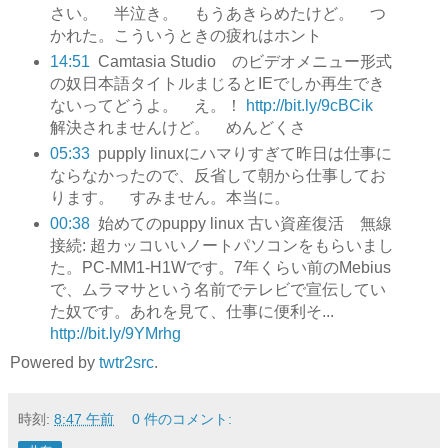
さい。 半泣き。 もうあきらめたけど。 つ
かれた。こういうときの疲れはホント
14:51
Camtasia Studio のビデオメニュー形式
の奴日本語タイトルまじるとIEでしか再生でき
ないってどうよ。 え。！
http://bit.ly/9cBCik
解決されませんけど。 めんどくさ
05:33
pupply linuxにハマりすぎて昨日は仕事に
ならなかったので、反省して朝から仕事してお
ります。 すみません。本当に。
00:38
始めてのpuppy linux 古い資産復活 無線
接続: 超カッコいいノートパソコンをもらいまし
た。PC-MM1-H1Wです。7年くらい前のMebius
で、ムラマサという名前でテレビで宣伝してい
た奴です。あれを見て、仕事に便利そ...
http://bit.ly/9YMrhg
Powered by
twtr2src
.
時刻:
8:47 午前
0 件のコメント: