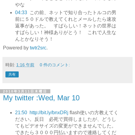
やな
04:33
この前、ネットで知り合ったトルコの男
前に５０ドルで教えてくれとメールしたら速攻
返事があった。 すばらしい！ネットの世界は
すばらしい！神様ありがとう！ これで人生な
んとかなりそう！
Powered by
twtr2src
.
時刻:
1:16 午前
0 件のコメント:
共有
2010年3月11日木曜日
My twitter :Wed, Mar 10
21:50
http://bit.ly/bnxDRj
flash使いの方教えてく
ださい。反日 必死で買得しましたが、どうし
てもビデオサイズの変更ができませんでした。
できたら３０００円払いますので連絡してくだ