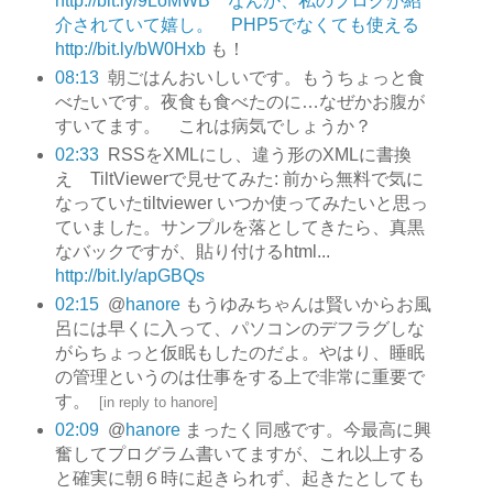
http://bit.ly/9LoMWB なんか、私のブログが紹
介されていて嬉し。 PHP5でなくても使える
http://bit.ly/bW0Hxb
も！
08:13
朝ごはんおいしいです。もうちょっと食
べたいです。夜食も食べたのに…なぜかお腹が
すいてます。 これは病気でしょうか？
02:33
RSSをXMLにし、違う形のXMLに書換
え TiltViewerで見せてみた: 前から無料で気に
なっていたtiltviewer いつか使ってみたいと思っ
ていました。サンプルを落としてきたら、真黒
なバックですが、貼り付けるhtml...
http://bit.ly/apGBQs
02:15
@
hanore
もうゆみちゃんは賢いからお風
呂には早くに入って、パソコンのデフラグしな
がらちょっと仮眠もしたのだよ。やはり、睡眠
の管理というのは仕事をする上で非常に重要で
す。
[
in reply to hanore
]
02:09
@
hanore
まったく同感です。今最高に興
奮してプログラム書いてますが、これ以上する
と確実に朝６時に起きられず、起きたとしても