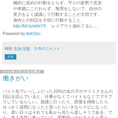
極的に攻めの行動をとらず、守りの姿勢で見栄
や体裁にこだわらず、無理をしないで、自分の
実力をよく認識して行動することが大切です。
身内との対話を大切に行動すること。
http://bit.ly/aIdxY5
レイアウト崩れてるし…
Powered by
twtr2src
.
時刻:
9:54 午前
0 件のコメント:
共有
2010年3月16日火曜日
働きがい
バイト先でいっしょだった10代の女の子のマイミクさんの
日記を読んでいると、仕事がなくてバイトもなくてブラブ
ラしているらしい。面接に行ったり、部屋を掃除したり、
せっかく採用になったと思ったらいきなりクビになった
り。若い日々はそれでも私から見たら楽しそうである。で
も、本人非常に焦っていて、実際辛いのだろうなと思う。