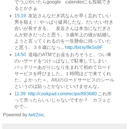
でつぶやいたらgoogle calenderにも投稿でき
るとかさぁ
15:19
友近さんなだぎ武なんか早く忘れていい
男を狙え！: やっぱり破局したな。だいたい付き
合いが長すぎる。 友近さんは本当になだぎさ
んが好きだったと思う。３歳年上の彼が結婚し
ようと言ってくれるのを一生懸命に待っていた
と思う。３６歳になっ...
http://bit.ly/9kSs9F
14:50
道端のATMでお金をおろそうと、つい車
のハザードをつけっぱなしで駐車してしまい、
バッテリーあがりになり生まれて初めてロード
サービスを呼びました。１時間ほどで来てくれ
た。よかった＝。AIUのロードサービスのシール
というのは貼っとかないといけませんな。
11:39
http://cookpad.com/recipe/883680
これ作
って売ったらいいじゃないですか？ カフェと
かで…
Powered by
twtr2src
.