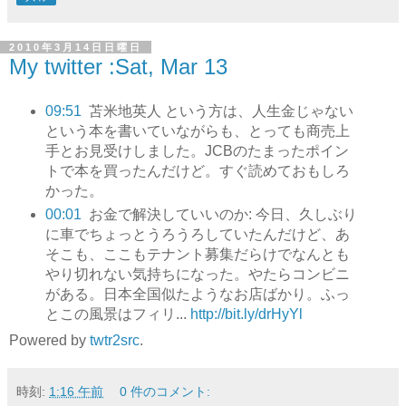
2010年3月14日日曜日
My twitter :Sat, Mar 13
09:51
苫米地英人 という方は、人生金じゃない
という本を書いていながらも、とっても商売上
手とお見受けしました。JCBのたまったポイン
トで本を買ったんだけど。すぐ読めておもしろ
かった。
00:01
お金で解決していいのか: 今日、久しぶり
に車でちょっとうろうろしていたんだけど、あ
そこも、ここもテナント募集だらけでなんとも
やり切れない気持ちになった。やたらコンビニ
がある。日本全国似たようなお店ばかり。ふっ
とこの風景はフィリ...
http://bit.ly/drHyYl
Powered by
twtr2src
.
時刻:
1:16 午前
0 件のコメント: