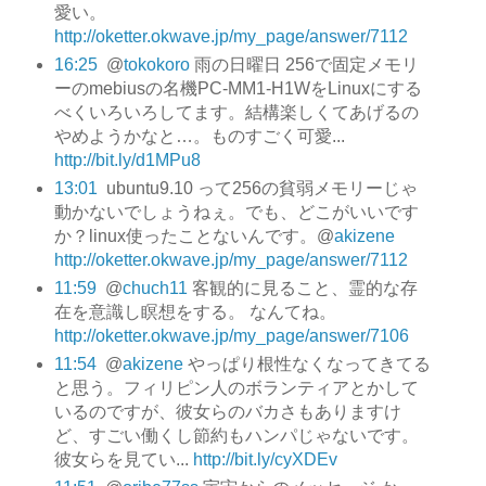
愛い。
http://oketter.okwave.jp/my_page/answer/7112
16:25
@
tokokoro
雨の日曜日 256で固定メモリ
ーのmebiusの名機PC-MM1-H1WをLinuxにする
べくいろいろしてます。結構楽しくてあげるの
やめようかなと…。ものすごく可愛...
http://bit.ly/d1MPu8
13:01
ubuntu9.10 って256の貧弱メモリーじゃ
動かないでしょうねぇ。でも、どこがいいです
か？linux使ったことないんです。@
akizene
http://oketter.okwave.jp/my_page/answer/7112
11:59
@
chuch11
客観的に見ること、霊的な存
在を意識し瞑想をする。 なんてね。
http://oketter.okwave.jp/my_page/answer/7106
11:54
@
akizene
やっぱり根性なくなってきてる
と思う。フィリピン人のボランティアとかして
いるのですが、彼女らのバカさもありますけ
ど、すごい働くし節約もハンパじゃないです。
彼女らを見てい...
http://bit.ly/cyXDEv