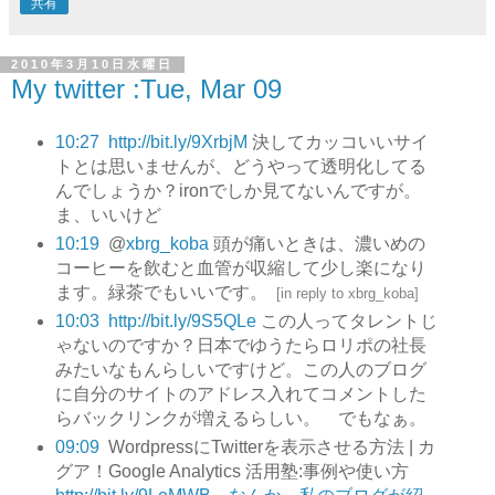
共有
2010年3月10日水曜日
My twitter :Tue, Mar 09
10:27
http://bit.ly/9XrbjM
決してカッコいいサイ
トとは思いませんが、どうやって透明化してる
んでしょうか？ironでしか見てないんですが。
ま、いいけど
10:19
@
xbrg_koba
頭が痛いときは、濃いめの
コーヒーを飲むと血管が収縮して少し楽になり
ます。緑茶でもいいです。
[
in reply to xbrg_koba
]
10:03
http://bit.ly/9S5QLe
この人ってタレントじ
ゃないのですか？日本でゆうたらロリポの社長
みたいなもんらしいですけど。この人のブログ
に自分のサイトのアドレス入れてコメントした
らバックリンクが増えるらしい。 でもなぁ。
09:09
WordpressにTwitterを表示させる方法 | カ
グア！Google Analytics 活用塾:事例や使い方