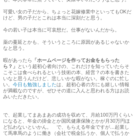
可愛い女の子だから、ちょっと花嫁修業中といってもOKだ
けど、男の子だとこれは本当に深刻だと思う。
今の若い子は本当に可哀想だ。仕事がないんだから。
薬の蔓延とかも、そういうところに原因があるじゃないか
なと思う。
暇があったら
「ホームページを作ってお金をもらった
ら？」
という超初心者向けの、これだけを知っていたらそ
こそこは食べられるという技術の本、経営？の本を書きた
いなと思うんだけど、悲しいかな暇がない。稼ぐのに忙し
い。
今日も勉強しました
は、超初心者の方にも嬉しい情報
が満載なのですが、ぜひその道に入んと思われる方はお読
みいただきたい。
で、起業してまあまあの成功を収めて、月給100万円くらい
になると、年金の掛金とか国民健康保険とかが月30万円ほ
ど払わないといかん。 で、もらえる年金ですが…起業し
て馬車馬のように働き（会社で税金払うか、個人で払うか