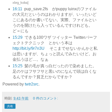
xbrg_koba
]
16:11
pup_save.2fs がpuppy luinxのファイル
の大元だというのはわかりますが、いったいど
こにあるのか書いてない。実際、ファイルとい
うのを開けたら入っているんですけれども。
ど＝にも
15:29
できる100ワザ ツイッター Twitterパーフ
ェクトテクニック とかいう本は
http://bit.ly/9r7n3U
そこまでせないかんかと私
は思いますが、ちょっと読んでみたいけど。お
金払うほど…。なぁ
15:25
髪の毛が真っ白だったので染めました。
足のケはフサフサと黒いのになんで頭は白くな
るんですか？貧乏だからですか？
Powered by
twtr2src
.
時刻:
9:43 午前
0 件のコメント:
共有