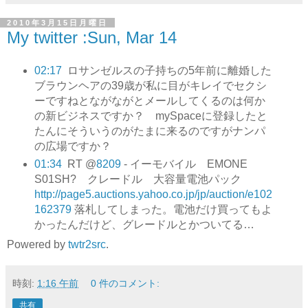
2010年3月15日月曜日
My twitter :Sun, Mar 14
02:17
ロサンゼルスの子持ちの5年前に離婚した
ブラウンヘアの39歳が私に目がキレイでセクシ
ーですねとながながとメールしてくるのは何か
の新ビジネスですか？ mySpaceに登録したと
たんにそういうのがたまに来るのですがナンパ
の広場ですか？
01:34
RT @
8209
- イーモバイル EMONE
S01SH? クレードル 大容量電池パック
http://page5.auctions.yahoo.co.jp/jp/auction/e102
162379
落札してしまった。電池だけ買ってもよ
かったんだけど、グレードルとかついてる…
Powered by
twtr2src
.
時刻:
1:16 午前
0 件のコメント:
共有