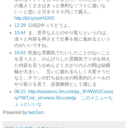
の素人くささはきっと便利なソフトに違いな
い！と思い２万８０００円にて購入...
http://bit.ly/aoHGHG
12:29
116話中ってどうよ。
10:44
ま。苦手な人とのやり取りというのは、
淡々と内容を押さえて仕事を前に進めるという
のがいいですね。
10:43
性急な雰囲気でたいしたことのないこと
を言う人と、のんびりした雰囲気でツボを抑え
た内容を言うがめんどくさがりの人の間は結構
幅が大きい。 互いに疲れるらしく大変そうだ
なと…チラシの打ち合わせの時系列のメールの
やり取りを見て、反面教師として感じる
08:15
http://solutions.3m.com/ja_JP/WW2/Count
ry/?WT.mc_id=www.3m.com/jp このメニューち
ょっといいな
Powered by
twtr2src
.