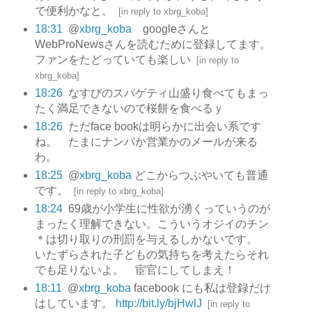
で便利かなと。
[
in reply to xbrg_koba
]
18:31
@
xbrg_koba
googleさんと
WebProNewsさんを読むために登録してます。
ファンをたどっていても楽しい
[
in reply to
xbrg_koba
]
18:26
なすびのスパゲティ山盛り食べてもまっ
たく満足できないので桜餅を食べるｙ
18:26
ただface bookは明らかに出会い系です
ね。 たまにナンパか営業かのメールが来る
わ。
18:25
@
xbrg_koba
どこからつぶやいても普通
です。
[
in reply to xbrg_koba
]
18:24
69歳が小学生に性欲が湧くっていうのが
まったく理解できない。こういうオジイのチン
＊は切り取りの刑罰を与えるしかないです。
いたずらされた子どもの気持ちを考えたらそれ
でも足りないよ。 宦官にしてしまえ！
18:11
@
xbrg_koba
facebook にも私は登録だけ
はしています。
http://bit.ly/bjHwlJ
[
in reply to