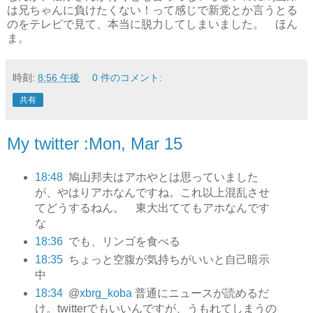
は兄ちゃんに負けたくない！って感じで新党とか言うとる
のをテレビで見て、本当に脱力してしまいました。 ほん
ま。
時刻:
8:56 午後
0 件のコメント:
共有
My twitter :Mon, Mar 15
18:48
鳩山邦夫はアホやとは思っていました
が、やはりアホなんですね。これ以上混乱させ
てどうするねん。 東大出ててもアホなんです
な
18:36
でも、リンゴを食べる
18:35
ちょっと空腹が気持ちがいいと自己暗示
中
18:34
@
xbrg_koba
普通にニュースが読めるだ
け。twitterでもいいんですが、うもれてしまうの