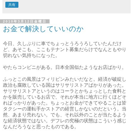
共有
2010年3月12日金曜日
お金で解決していいのか
今日、久しぶりに車でちょっとうろうろしていたんだけ
ど、あそこも、ここもテナント募集だらけでなんともやり
切れない気持ちになった。
やたらコンビニがある。日本全国似たようなお店ばかり。
ふっとこの風景はフィリピンみたいだなと。経済が破綻し
政治も腐敗している国はサリサリストアばかりがあった。
サリサリストアというのはコーラとかちょっとした食料と
かを販売しているお店で、それが本当に地方に行くほどそ
ればっかりがあった。ちょっとお金ができてやることは皆
タクシーの運転手かストアの経営しかないのだという。当
然、あまり売れない。でも、それ以外のことが当たるよう
な経済状態ではない。デフレの究極の状態はこういう感じ
なんだろうなと思ったものである。