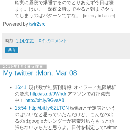
確実に昼寝で爆睡するのでとりあえず今日は寝
ます。はい。 深夜２時までやると朝までやっ
てしまうのはパターンですな。
[
in reply to hanore
]
Powered by
twtr2src
.
時刻:
1:14 午前
0 件のコメント:
共有
2010年3月9日火曜日
My twitter :Mon, Mar 08
16:41
現代数学社新刊情報: オイラー／無限解析
の源流
http://is.gd/9Whdr
アマゾンで好評発売
中！
http://bit.ly/9GvsA8
15:54
http://bit.ly/8ZLTCN
twitterと予定表という
のはいいなと思っていたんだけど、こんなの出
るのはgoogleカレンダーが携帯対応をもっと頑
張らないからだと思うよ。日付を指定してtwitter