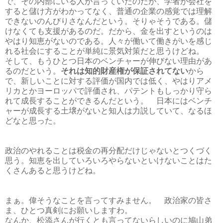
で、その内部にいる人が言っていたのだが、学者が会社を
すると儲け方がわかってなく、普通の企業の感覚では理解
できないのんびりさなんだという。そりゃそうである。儲
けなくても支援があるのだ。だから、金を出すというのは
やはり知恵がないのである。人々が働いて働きがいを感じ
れる社会にすることが単純に景気対策だと思うけどね。
そして、もうひとつ日本のベンチャーが伸びない理由があ
るのだという。
それは知的財産権が保証されてない
から
で、新しいことに対する評価が国内では低く、やはりアメ
リカとかヨーロッパで評価され、パテントもしっかり守ら
れて成長することができるんだという。 日本にはベンチ
ャーが成長する土壌がないと知人は力説していて、なるほ
どなと思った。
政治のやれることは税金の再分配だけじゃないとつくづく
思う。知恵を出していろいろやらないといけないことはた
くさんあると思うけどね。
まぁ。偉そうなことを言ってすみません。 政治家の皆さ
ま、ひとつ真剣にお願いしますわ。
なんか、松添さんが行くとも言ってないらしいのに鳩山弟