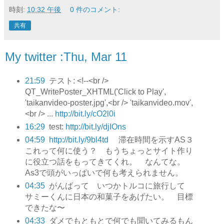
時刻:
10:32 午後
0 件のコメント:
共有
My twitter :Thu, Mar 11
21:59
テスト: <!--<br />
QT_WritePoster_XHTML('Click to Play',
'taikanvideo-poster.jpg',<br /> 'taikanvideo.mov',
<br /> ...
http://bit.ly/cO2l0i
16:29
test:
http://bit.ly/djIOns
04:59
http://bit.ly/9bl4td
滞在時間を示すAS３
これって何に使う？ もうちょっとサイト作り
に役立つ話をもってきてくれ。 なんてな。
As3で頭がいっぱいで何も考えられません。
04:35
がんばって いつかトルコに旅行して
サミーくんに日本の和菓子をあげたい。 目標
できたな〜
04:33
ダメでもともとで何でも聞いてみるもん