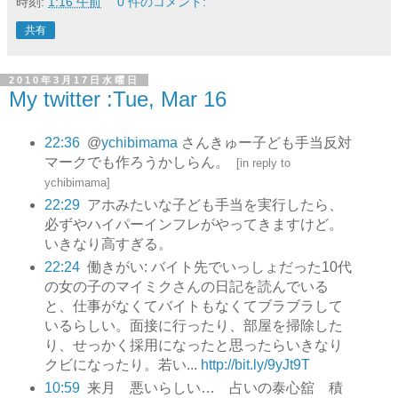
時刻:
1:16 午前
0 件のコメント:
共有
2010年3月17日水曜日
My twitter :Tue, Mar 16
22:36
@
ychibimama
さんきゅー子ども手当反対
マークでも作ろうかしらん。
[
in reply to
ychibimama
]
22:29
アホみたいな子ども手当を実行したら、
必ずやハイパーインフレがやってきますけど。
いきなり高すぎる。
22:24
働きがい: バイト先でいっしょだった10代
の女の子のマイミクさんの日記を読んでいる
と、仕事がなくてバイトもなくてブラブラして
いるらしい。面接に行ったり、部屋を掃除した
り、せっかく採用になったと思ったらいきなり
クビになったり。若い...
http://bit.ly/9yJt9T
10:59
来月 悪いらしい… 占いの泰心舘 積