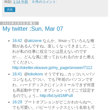
時刻:
1:14 午前
0 件のコメント:
共有
2010年3月8日月曜日
My twitter :Sun, Mar 07
16:42
@
akizene
なんか、linuxっていろんな種
類があるんですね。楽しくなってきました。 こ
れが私の仕事に役立つとは思えないのです
が…。どんな風に使っておられるのかまた教え
てください。
http://oketter.okwave.jp/my_page/answer/7112
16:41
@
tokokoro
そうですね…カッコいいパソ
コンなもんでつい。でも7年前のパソコンです
わ。ハードディスクにインストールできず何度
も再起動中です。オプションってどこで設定す
るのでしょう...
http://bit.ly/d1MPu8
16:29
ブートオプションがどこかわからね〜。
でも可愛い。パピーリナックスという名前も可