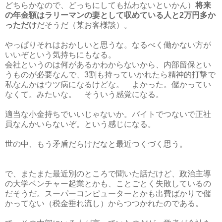
どちらかなので、どっちにしても払わないといかん）
将来
の年金額はラリーマンの妻として収めている人と2万円多か
っただけ
だそうだ（某お客様談）。
やっぱりそれはおかしいと思うな。なるべく働かない方が
いいぞという気持ちにもなる。
会社というのは何があるかわからないから、内部留保とい
うものが必要なんで、3割も持っていかれたら精神的打撃で
私なんかはウツ病になるけどな。 よかった。儲かってい
なくて。みたいな。 そういう感覚になる。
適当な小金持ちでいいじゃないか。バイトでつないで正社
員なんかいらないぞ。という感じになる。
世の中、もう矛盾だらけだなと最近つくづく思う。
で、またまた最近別のところで聞いた話だけど、政治主導
の大学ベンチャー起業とかも、ことごとく失敗しているの
だそうだ。スーパーコンピューターとかも出費ばかりで儲
かってない（税金垂れ流し）からつつかれたのである。