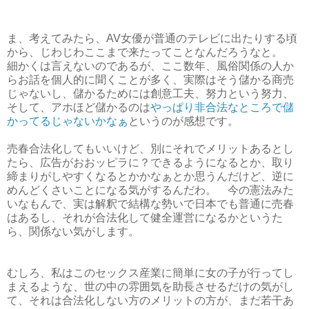
ま、考えてみたら、AV女優が普通のテレビに出たりする頃
から、じわじわここまで来たってことなんだろうなと。
細かくは言えないのであるが、ここ数年、風俗関係の人か
らお話を個人的に聞くことが多く、実際はそう儲かる商売
じゃないし、儲かるためには創意工夫、努力という努力、
そして、アホほど儲かるのは
やっぱり非合法なところで儲
かってるじゃないかなぁ
というのが感想です。
売春合法化してもいいけど、別にそれでメリットあるとし
たら、広告がおおッピラに？できるようになるとか、取り
締まりがしやすくなるとかかなぁとか思うんだけど、逆に
めんどくさいことになる気がするんだわ。 今の憲法みた
いなもんで、実は解釈で結構な勢いで日本でも普通に売春
はあるし、それが合法化して健全運営になるかというた
ら、関係ない気がします。
むしろ、私はこのセックス産業に簡単に女の子が行ってし
まえるような、世の中の雰囲気を助長させるだけの気がし
て、それは合法化しない方のメリットの方が、まだ若干あ