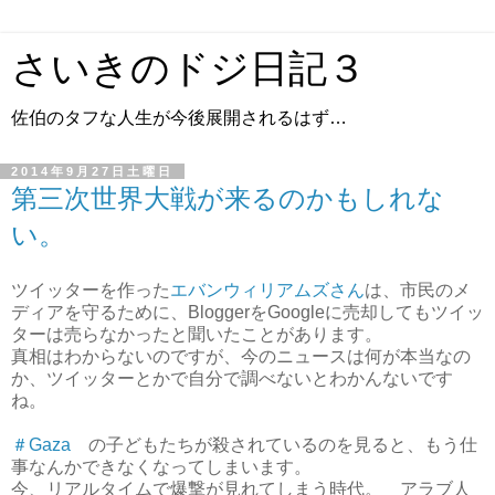
さいきのドジ日記３
佐伯のタフな人生が今後展開されるはず…
2014年9月27日土曜日
第三次世界大戦が来るのかもしれな
い。
ツイッターを作った
エバンウィリアムズさん
は、市民のメ
ディアを守るために、BloggerをGoogleに売却してもツイッ
ターは売らなかったと聞いたことがあります。
真相はわからないのですが、今のニュースは何が本当なの
か、ツイッターとかで自分で調べないとわかんないです
ね。
＃Gaza
の子どもたちが殺されているのを見ると、もう仕
事なんかできなくなってしまいます。
今、リアルタイムで爆撃が見れてしまう時代。 アラブ人