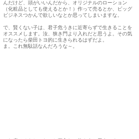
んだけど、頭がいいんだから、オリジナルのローション
（化粧品としても使えるとか！）作って売るとか、ビッグ
ビジネスつかんで欲しいなとか思ってしまいますな。
で、賢くない子は、君子危うきに近寄らずで生きることを
オススメします。汝、狭き門より入れだと思うよ。その気
になったら柴田トヨ的に生きられるはずだよ。
ま。これ無駄話なんだろうな～。