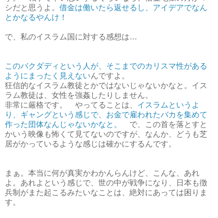
シだと思うよ。
借金は働いたら返せるし、アイデアでなん
とかなるやんけ！
で、私のイスラム国に対する感想は…
このバクダディという人が、そこまでのカリスマ性がある
ようにまったく見えない
んですよ。
狂信的なイスラム教徒とかではないじゃないかなと。イス
ラム教徒は、女性を強姦したりしません。
非常に厳格です。 やってることは、
イスラムというよ
り、ギャングという感じで、お金で雇われたバカを集めて
作った団体なんじゃないかなと。
で、この首を落とすと
かいう映像も怖くて見てないのですが、なんか、どうも芝
居がかっているような感じは確かにするんです。
まぁ。本当に何が真実かわかんらんけど、こんな、あれ
よ。あれよという感じで、世の中が戦争になり、日本も徴
兵制がまた起こるみたいなことは、絶対にあっては困りま
す。