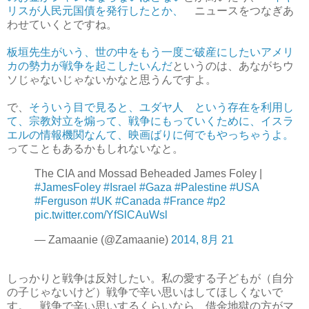
リスが人民元国債を発行したとか、
ニュースをつなぎあ
わせていくとですね。
板垣先生がいう、世の中をもう一度ご破産にしたいアメリ
カの勢力が戦争を起こしたいんだ
というのは、あながちウ
ソじゃないじゃないかなと思うんですよ。
で、
そういう目で見ると、ユダヤ人 という存在を利用し
て、宗教対立を煽って、戦争にもっていくために、イスラ
エルの情報機関なんて、映画ばりに何でもやっちゃうよ。
ってこともあるかもしれないなと。
The CIA and Mossad Beheaded James Foley |
#JamesFoley
#Israel
#Gaza
#Palestine
#USA
#Ferguson
#UK
#Canada
#France
#p2
pic.twitter.com/YfSlCAuWsl
— Zamaanie (@Zamaanie)
2014, 8月 21
しっかりと戦争は反対したい。私の愛する子どもが（自分
の子じゃないけど）戦争で辛い思いはしてほしくないで
す。 戦争で辛い思いするくらいなら、借金地獄の方がマ