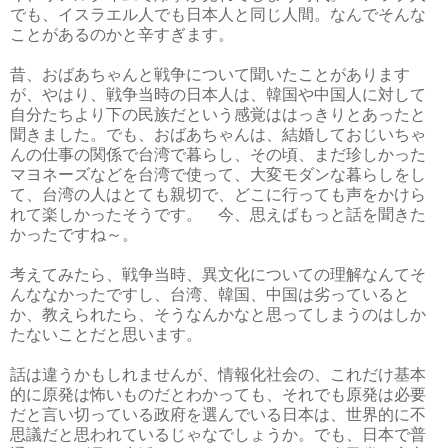
でも、イスラエル人でも日本人と同じ人間。なんでそんな
ことがあるのかと辛すぎます。
昔、おばあちゃんと戦争について聞いたことがあります
が、やはり、戦争当時の日本人は、韓国や中国人に対して
自分たちより下の民族だという感覚ははっきりとあったと
聞きました。でも、おばあちゃんは、結婚しておじいちゃ
んの仕事の関係で台湾で暮らし、その頃、まだ珍しかった
マヨネーズなどを台湾で使って、大変モダンな暮らしをし
て、台湾の人はとても親切で、どこに行っても声をかけら
れて楽しかったそうです。 今、思えばもっと話を聞きた
かったですね～。
考えてみたら、戦争当時、異文化についての理解なんてそ
んななかったですし、台湾、韓国、中国は劣っていると
か、教えられたら、そうなんかなと思ってしまうのはしか
たないことだと思います。
話は違うかもしれませんが、情報化社会の、これだけ基本
的に原発は怖いものだとわかっても、それでも原発は必要
だと言い切っている政府を選んでいる日本は、世界的に不
思議だと思われているじゃなでしょうか。でも、日本で普