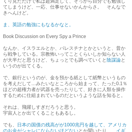
くり見ただけで私は超満足して、そっから自分でも勉強し
てしまうけど、一応、仕事せないかんからさ。 そんなで
きへんけど。
ま、英語の勉強にもなるかなと。
Book Discussion on Every Spy a Prince
なんか、イスラエルとか、パレスチナとかというと、昔か
ら戦争している。宗教怖いってことくらいしか知らない人
が大半だと思うけど、ちょっとでも調べていくと
陰謀論
と
いうのが出てくる。
で、銀行というのが、金を預かる紙として紙幣というもの
を考えだして…みたいなところから始まって、たった0.1％
ほどの超権力者が武器を売ったりして、好きに人類を操作
するために仕組まれているのだというような話を知ると。
それは、飛躍しすぎだろうと思う。
宇宙人とか出てくることもあるし。
でも、
日本の国債の残高がが1000兆円を越して、アメリカ
のお金がシャレにならないほどない
とか聞いたり、
イギ