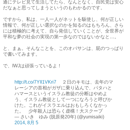
通にテレビ見て生活してたら、なんとなく、自民党は安心
だなぁと思ってしまうというのもわかるのです。
ですから、私は、一人一人がネットを駆使し、何が正しい
情報で、何が正しい選択なのかを知るのはもちろん、さら
には積極的に考えて、自ら発信していくことが、全世界が
平和な夢の社会の実現の第一歩なのではないかなと…。
と、まぁ。そんなことを、このオバサンは、屁のつっぱり
で書いてみます。
で、IWJは頑張っているよ！
http://t.co/7YII1VKri7
２日のキモは、去年のマ
レーシアの首相がガザに乗り込んで、パタハと
ハマースというイスラム教徒の分断はやめよ
う、イスラム教徒として一つになろうと呼びか
けた。これがイスラエルはおもしろくなかっ
た。 少年殺人は恐らく虚構！大スクープ
— さいき ゆみ (脱原発20年) (@yumisaiki)
2014, 8月 5