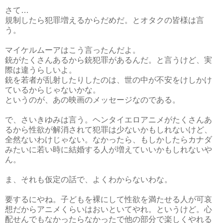
さて…
規制したら犯罪増えるからだめだ。とオタクの皆様は言
う。
マイケルムーアはこう言ったんだよ。
銃がたくさんあるから銃犯罪があるんだ。と言うけど、実
際は違うらしいよ。
銃を若者が乱射したりしたのは、世の中が不安をけしかけ
ているからじゃないかな。
というのが、あの映画のメッセージなのである。
で、さいきゆみは言う。ヘンタイエロアニメがたくさんあ
るから性欲が解消されて犯罪は少ないかもしれないけど、
全然ないわけじゃない。なかったら、もしかしたらカナダ
みたいに若い時に結婚する人が増えていいかもしれないや
ん。
ま、それも仮定の話で、よくわからないわな。
要するにやね。子どもを裸にして性欲を満たせる人が可哀
想だからアニメくらいはおいといてやれ。というけど。心
配せんでもなかったらなかったで他の部分で楽しくやれる