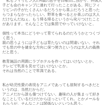
私もフィリピン人の4歳の息子を日曜日に預かり、外国人
子ども会のキャンプに連れて行ったことがある。同じフィ
リピンの子がたくさんいるだろうから喜ぶだろうと思った
らつまらなかったらしい。野草を食べるとか喜ぶのは大人
だけなんだねぇ。もう帰る帰るというから叱りつけたこと
があります。そんなことでは集団でやっていけないと。
個性って本当にどうやって育てられるのだろうかとつくづ
く思う。
親の思うようには子どもは育たないのは間違いない。それ
でも世の中を健全な方向に保つ努力というのは大人の義務
だと思う。
教育施設の周囲にラブホテルを作ってはいけないとか。
テレビで乳首を見せてはいけないとか。
それは当然のことで常識である。
私が幼児性愛の表現をアニメであっても規制するべきだと
いうのは、当然だからだ。
アニメだから誰も傷つけてない。趣味の人が集まって好き
なことしているだけだからほっといてくれ。とかメールを
もらうが、そんなことは関係ないといつも思う。