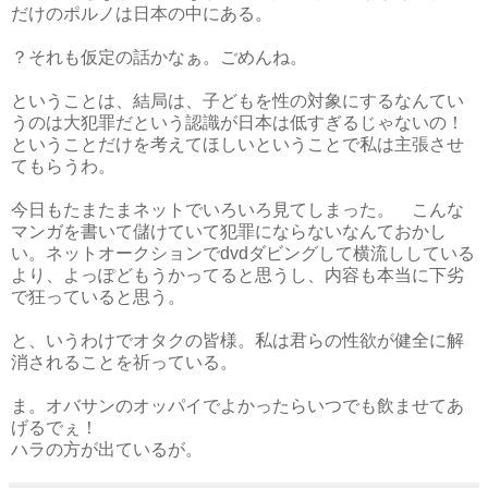
だけのポルノは日本の中にある。
？それも仮定の話かなぁ。ごめんね。
ということは、結局は、子どもを性の対象にするなんてい
うのは大犯罪だという認識が日本は低すぎるじゃないの！
ということだけを考えてほしいということで私は主張させ
てもらうわ。
今日もたまたまネットでいろいろ見てしまった。 こんな
マンガを書いて儲けていて犯罪にならないなんておかし
い。ネットオークションでdvdダビングして横流ししている
より、よっぽどもうかってると思うし、内容も本当に下劣
で狂っていると思う。
と、いうわけでオタクの皆様。私は君らの性欲が健全に解
消されることを祈っている。
ま。オバサンのオッパイでよかったらいつでも飲ませてあ
げるでぇ！
ハラの方が出ているが。