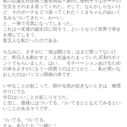
私のお誕生日企画で激安商品＋旅行に便利そうなポーチの
注文をそのまま送ってくれた。そして、なんかしらないけ
ど、そのポーチを２つ送ってくれた！くまちゃんのぬいぐ
るみもついてきた＝。わーい。
と、一発で元気になってしまった。
これはー友達の誕生日に回そう。というセコイ世界で幸せ
を感じてしまう。
貧乏人な私だったのである。
ちなみに、さすがに「道は開ける」はまだ買ってないけ
ど、昨日人を動かすと、人生論をたまっていたJCBのポイ
ントでもらいました。はい。 モチベーションあげるため
の本をさすがにもう一回買うのはどうかと…。私が買いな
おしたのはパソコン関係の本です。
いやなことが起こって、朝やる気が起きないときは、無理
やりにでも
今日はいいことが起こりそうだ。
と念じ、最後にはついてる。ついてるととなえてみるとい
いことがあるそうです。
ついてる。ついてる。
さぁ。あなたもご一緒に！