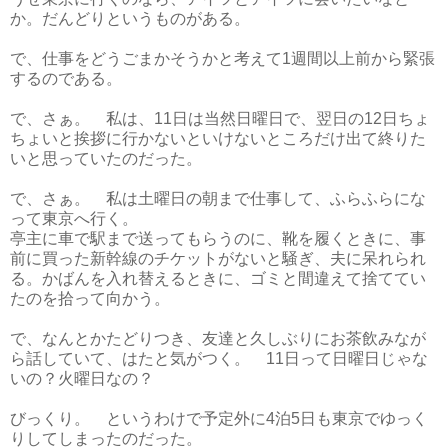
か。だんどりというものがある。
で、仕事をどうごまかそうかと考えて1週間以上前から緊張
するのである。
で、さぁ。 私は、11日は当然日曜日で、翌日の12日ちょ
ちょいと挨拶に行かないといけないところだけ出て終りた
いと思っていたのだった。
で、さぁ。 私は土曜日の朝まで仕事して、ふらふらにな
って東京へ行く。
亭主に車で駅まで送ってもらうのに、靴を履くときに、事
前に買った新幹線のチケットがないと騒ぎ、夫に呆れられ
る。かばんを入れ替えるときに、ゴミと間違えて捨ててい
たのを拾って向かう。
で、なんとかたどりつき、友達と久しぶりにお茶飲みなが
ら話していて、はたと気がつく。 11日って日曜日じゃな
いの？火曜日なの？
びっくり。 というわけで予定外に4泊5日も東京でゆっく
りしてしまったのだった。