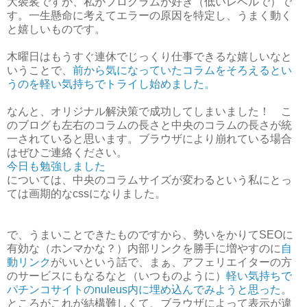
大袈裟ですが、私がプログラムが好き（低いレベルで）で
す。一生懸命に考えてエラーの原因を特定し、うまく動く
と嬉しいものです。
木曜日はもうすぐ連休でじっくり仕事できるな嬉しいなと
いうことで、
前から気になっていたコラムをそろえるとい
うのを軽い気持ちでトライし始めました。
なんと、オリジナル解決策で成功してしまいました！ こ
のブログも左右のコラムの長さと中央のコラムの長さが統
一されていると思います。ブラウザにより崩れている場合
はぜひご連絡ください。
今日も勉強しました
については、中央のコラムサイズが変わるという私にとっ
ては画期的なcssになりました。
で、うまいことできたものですから、勢いをかりてSEOに
有効な（ホンマかな？）内部リンクを勝手に増やすのに
自
動リンク
がいいという話で、まぁ、アフェリエイターの方
のサービスにもなるなと（いつものように）
軽い気持ちで
パチンコサイトのnuleus内に埋め込んでみようと思った
。
ところがこれが結構難しくて、ブラウザによって表示が違