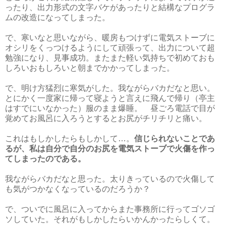
ったり、出力形式の文字バケがあったりと結構なプログラ
ムの改造になってしまった。
で、寒いなと思いながら、暖房もつけずに電気ストーブに
オシリをくっつけるようにして頑張って、出力について超
勉強になり、見事成功。またまた軽い気持ちで初めておも
しろいおもしろいと朝までかかってしまった。
で、明け方猛烈に寒気がした。我ながらバカだなと思い。
とにかく一度家に帰って寝ようと言えに飛んで帰り（亭主
はすでにいなかった）服のまま爆睡。 昼ごろ電話で目が
覚めてお風呂に入ろうとするとお尻がチリチリと痛い。
これはもしかしたらもしかして…。
信じられないことであ
るが、私は自分で自分のお尻を電気ストーブで火傷を作っ
てしまったのである。
我ながらバカだなと思った。太りきっているので火傷して
も気がつかなくなっているのだろうか？
で、ついでに風呂に入ってからまた事務所に行ってゴソゴ
ソしていた。それがもしかしたらいかんかったらしくて。