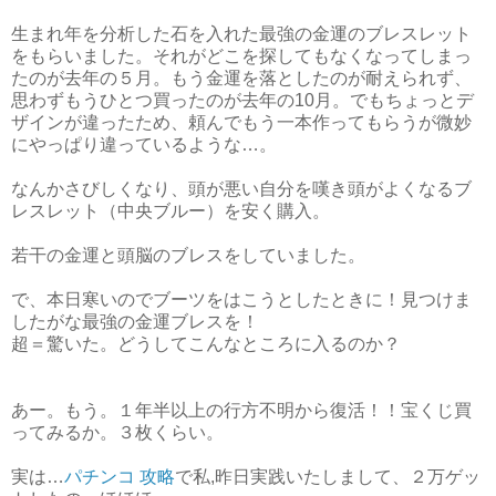
生まれ年を分析した石を入れた最強の金運のブレスレット
をもらいました。それがどこを探してもなくなってしまっ
たのが去年の５月。もう金運を落としたのが耐えられず、
思わずもうひとつ買ったのが去年の10月。でもちょっとデ
ザインが違ったため、頼んでもう一本作ってもらうが微妙
にやっぱり違っているような…。
なんかさびしくなり、頭が悪い自分を嘆き頭がよくなるブ
レスレット（中央ブルー）を安く購入。
若干の金運と頭脳のブレスをしていました。
で、本日寒いのでブーツをはこうとしたときに！見つけま
したがな最強の金運ブレスを！
超＝驚いた。どうしてこんなところに入るのか？
あー。もう。１年半以上の行方不明から復活！！宝くじ買
ってみるか。３枚くらい。
実は…
パチンコ 攻略
で私,昨日実践いたしまして、２万ゲッ