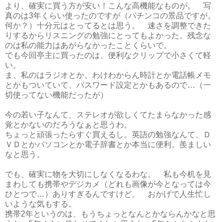
より、確実に買う方が安い！こんな高機能なものが。 写
真のは3年くらい使ったのですが（パチンコの景品ですが。
何か？）十分元はとってるとは思う。 速さを調整できた
りするからリスニングの勉強にとってもよかった。残念な
のは私の能力はあがらなかったことくらいで。
でも今回亭主に買ったのは、便利なクリップで小さくて軽
い。
ま、私のはラジオとか、わけわからん時計とか電話帳メモ
とかもついていて、パスワード設定とかもあるので…（一
切使ってない機能だったが）
今の若い子なんて、ステレオが欲しくてたまらなかった感
覚とかないのだろうなぁと思うわ。
ちょっと頑張ったらすぐ買えるし。英語の勉強なんて、Ｄ
ＶＤとかパソコンとか電子辞書とか本当に便利。羨ましい
なと思う。
でも、確実に物を大切にしなくなるわな。 私も今机を見
まわしても携帯やデジカメ（どれも画像が今となっては今
ひとつで…）ありすぎるんですけど。 おかげで人生忙し
いような気もする。
携帯2年というのは、もうちょっとなんとかならんかなと思