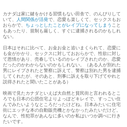
カナダは家に鍵をかける習慣もない田舎で、のんびりして
いて、
人間関係が活発
で、恋愛も楽しくて、セックスもお
おらかで、
ちょっとしたことがレイプになってしまう
こと
もあったり、規制も厳しく、すぐに逮捕されるのかもしれ
ない。
日本はそれに比べて、お金お金と追いまくられて、恋愛に
も金がかかり、セックスに対しておおらかで、性欲に対し
て恩情があり、売春しているのかレイプされたのか、恋愛
だったのかわからないのかもしれない。（ある人が別れた
男にレイプされたと警察に訴えて、警察は別れた男を逮捕
してくれたが、そのあと、刑事に訴えを取り下げてやれと
説得されたと聞いたことがある）
映画で見たカナダといえば大自然と貧民街と言われるとこ
ろでも日本の公団住宅よりよっぽどキレイで、すっごい住
んでみたいようなところだったけどね。日本みたいに住宅
街にエッチな本の自動販売機とかなかったみたいだけど。
なんで、性犯罪があんなに多いのか私はいつか調べに行き
たいです。