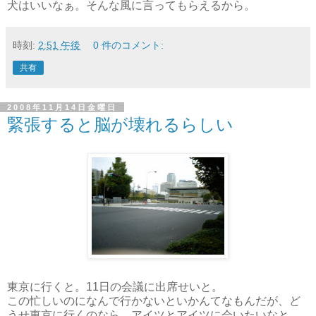
犬はいいなぁ。そんな風に言ってもらえるから。
時刻:
2:51 午後
0 件のコメント:
共有
2008年11月14日金曜日
緊張すると脳が壊れるらしい
東京に行くと。11日の会議に出席せいと。
この忙しいのになんで行かないといかんてなもんだが、ど
うせ東京に行くのなら、アイツとアイツに会いたいなと