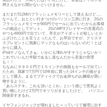
押さえながら聞かないといけません。
まだまだ512Mのフラッシュメモリーとして使えるけど…。
なーんて、おととい行きつけのパソコン工房に行き、2Gの
フラッシュメモリーが900円でセールに出ていたからお客様
への粗品としてゲット。 2GのMP3プレイヤーの充電式の
やつも4900円で出ていて、亭主がアイポットが欲しいとか
ふざけたことを言うとったんで、お早目ですが、クリスマ
スプレゼントに我家にマックなものはいらないのだ！とば
かりに購入。
iPodナノなんてさぁ。いかにも壊れやすそうじゃないか！
これでいいんだ半額であるし楽なんだから音楽の管理
も！！
ちなみに９９００円で１５インチの画面もセールで出てい
たため、我家で7万円で10年前に買った14インチの後がま
として購入。まるでブティイクでお金持ちのお嬢様が買い
物するように、
「あらステキ。これも頂いとくわ」という感じで景気よく
買い物したけど2万円でオツリがきましたけど。 パソコン
関係安すぎるわ。
イヤフォンジャックが壊れました＝っていうて修理に出す