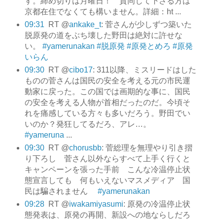
す。締め切りは月曜日！ 賛同して下さる方は
京都在住でなくても構いません。詳細：ht ...
09:31
RT @
ankake_t
: 菅さんが少しずつ築いた
脱原発の道をぶち壊した野田は絶対に許せな
い。
#yamerunakan
#脱原発
#原発とめろ
#原発
いらん
09:30
RT @
cibo17
: 311以降、ミスリードはした
ものの菅さんは国民の安全を考える元の市民運
動家に戻った。この国では画期的な事に、国民
の安全を考える人物が首相だったのだ。今頃そ
れを痛感している方々も多いだろう。野田でい
いのか？発狂してるだろ、アレ…。
#yameruna
...
09:30
RT @
chorusbb
: 菅総理を無理やり引き摺
り下ろし 菅さん以外ならすべて上手く行くと
キャンペーンを張った手前 こんな冷温停止状
態宣言しても 何もいえないマスメディア 国
民は騙されません
#yamerunakan
09:28
RT @
iwakamiyasumi
: 原発の冷温停止状
態発表は、原発の再開、新設への地ならしだろ