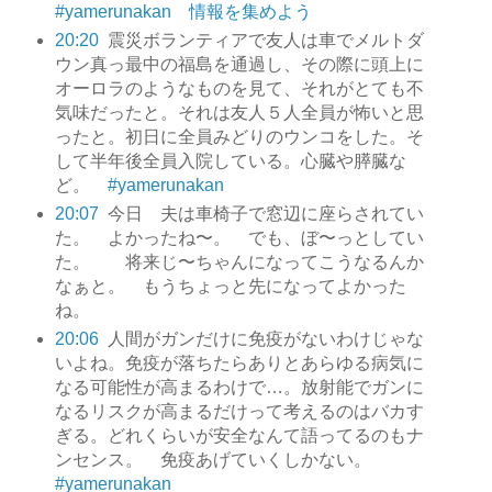
#yamerunakan 情報を集めよう
20:20
震災ボランティアで友人は車でメルトダ
ウン真っ最中の福島を通過し、その際に頭上に
オーロラのようなものを見て、それがとても不
気味だったと。それは友人５人全員が怖いと思
ったと。初日に全員みどりのウンコをした。そ
して半年後全員入院している。心臓や膵臓な
ど。
#yamerunakan
20:07
今日 夫は車椅子で窓辺に座らされてい
た。 よかったね〜。 でも、ぼ〜っとしてい
た。 将来じ〜ちゃんになってこうなるんか
なぁと。 もうちょっと先になってよかった
ね。
20:06
人間がガンだけに免疫がないわけじゃな
いよね。免疫が落ちたらありとあらゆる病気に
なる可能性が高まるわけで…。放射能でガンに
なるリスクが高まるだけって考えるのはバカす
ぎる。どれくらいが安全なんて語ってるのもナ
ンセンス。 免疫あげていくしかない。
#yamerunakan