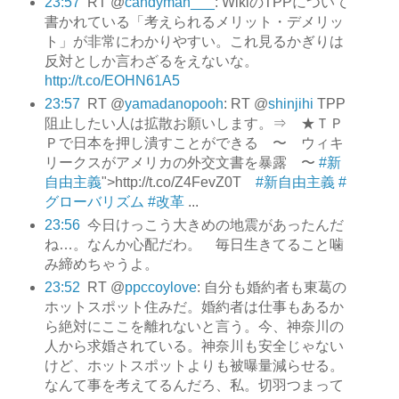
23:57
RT @
candyman___
: WikiのTPPについて
書かれている「考えられるメリット・デメリッ
ト」が非常にわかりやすい。これ見るかぎりは
反対としか言わざるをえないな。
http://t.co/EOHN61A5
23:57
RT @
yamadanopooh
: RT @
shinjihi
TPP
阻止したい人は拡散お願いします。⇒ ★ＴＰ
Ｐで日本を押し潰すことができる 〜 ウィキ
リークスがアメリカの外交文書を暴露 〜
#新
自由主義
">http://t.co/Z4FevZ0T
#新自由主義
#
グローバリズム
#改革
...
23:56
今日けっこう大きめの地震があったんだ
ね…。なんか心配だわ。 毎日生きてること噛
み締めちゃうよ。
23:52
RT @
ppccoylove
: 自分も婚約者も東葛の
ホットスポット住みだ。婚約者は仕事もあるか
ら絶対にここを離れないと言う。今、神奈川の
人から求婚されている。神奈川も安全じゃない
けど、ホットスポットよりも被曝量減らせる。
なんて事を考えてるんだろ、私。切羽つまって