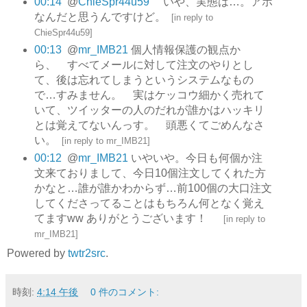
00:14
@
ChieSpr44u59
いや、実態は…。アホ
なんだと思うんですけど。
[
in reply to
ChieSpr44u59
]
00:13
@
mr_IMB21
個人情報保護の観点か
ら、 すべてメールに対して注文のやりとし
て、後は忘れてしまうというシステムなもの
で…すみません。 実はケッコウ細かく売れて
いて、ツイッターの人のだれが誰かはハッキリ
とは覚えてないんっす。 頭悪くてごめんなさ
い。
[
in reply to mr_IMB21
]
00:12
@
mr_IMB21
いやいや。今日も何個か注
文来ておりまして、今日10個注文してくれた方
かなと…誰が誰かわからず…前100個の大口注文
してくださってることはもちろん何となく覚え
てますww ありがとうございます！
[
in reply to
mr_IMB21
]
Powered by
twtr2src
.
時刻:
4:14 午後
0 件のコメント: