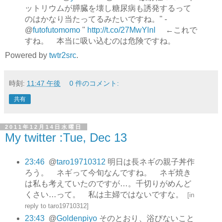
ットリウムが膵臓を壊し糖尿病も誘発するって
のはかなり当たってるみたいですね。" -
@
futofutomomo
"
http://t.co/27MwYlnl
←これで
すね。 本当に吸い込むのは危険ですね。
Powered by
twtr2src
.
時刻:
11:47 午後
0 件のコメント:
共有
2011年12月14日水曜日
My twitter :Tue, Dec 13
23:46
@
taro19710312
明日は長ネギの親子丼作
ろう。 ネギって今旬なんですね。 ネギ焼き
は私も考えていたのですが…。千切りがめんど
くさい…って。 私は主婦ではないですな。
[
in
reply to taro19710312
]
23:43
@
Goldenpiyo
そのとおり、浴びないこと