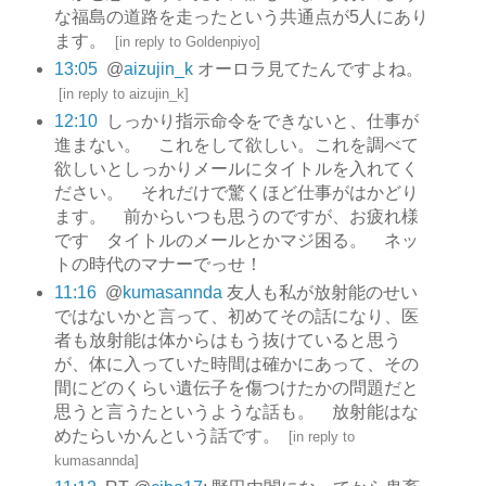
な福島の道路を走ったという共通点が5人にあり
ます。
[
in reply to Goldenpiyo
]
13:05
@
aizujin_k
オーロラ見てたんですよね。
[
in reply to aizujin_k
]
12:10
しっかり指示命令をできないと、仕事が
進まない。 これをして欲しい。これを調べて
欲しいとしっかりメールにタイトルを入れてく
ださい。 それだけで驚くほど仕事がはかどり
ます。 前からいつも思うのですが、お疲れ様
です タイトルのメールとかマジ困る。 ネッ
トの時代のマナーでっせ！
11:16
@
kumasannda
友人も私が放射能のせい
ではないかと言って、初めてその話になり、医
者も放射能は体からはもう抜けていると思う
が、体に入っていた時間は確かにあって、その
間にどのくらい遺伝子を傷つけたかの問題だと
思うと言うたというような話も。 放射能はな
めたらいかんという話です。
[
in reply to
kumasannda
]