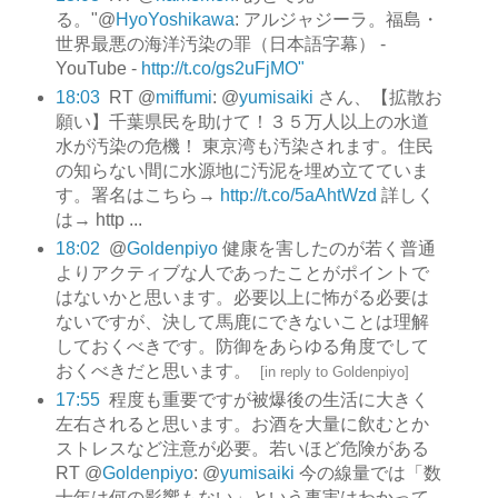
る。"@
HyoYoshikawa
: アルジャジーラ。福島・
世界最悪の海洋汚染の罪（日本語字幕） -
YouTube -
http://t.co/gs2uFjMO"
18:03
RT @
miffumi
: @
yumisaiki
さん、【拡散お
願い】千葉県民を助けて！３５万人以上の水道
水が汚染の危機！ 東京湾も汚染されます。住民
の知らない間に水源地に汚泥を埋め立てていま
す。署名はこちら→
http://t.co/5aAhtWzd
詳しく
は→ http ...
18:02
@
Goldenpiyo
健康を害したのが若く普通
よりアクティブな人であったことがポイントで
はないかと思います。必要以上に怖がる必要は
ないですが、決して馬鹿にできないことは理解
しておくべきです。防御をあらゆる角度でして
おくべきだと思います。
[
in reply to Goldenpiyo
]
17:55
程度も重要ですが被爆後の生活に大きく
左右されると思います。お酒を大量に飲むとか
ストレスなど注意が必要。若いほど危険がある
RT @
Goldenpiyo
: @
yumisaiki
今の線量では「数
十年は何の影響もない」という事実はわかって