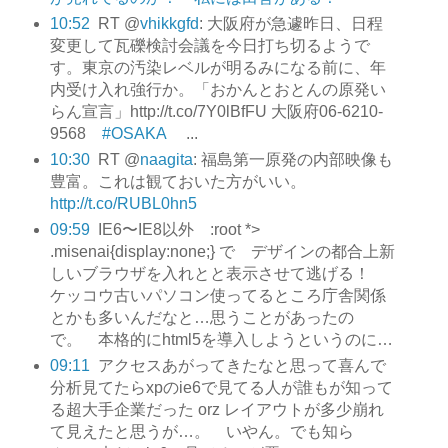
10:52
RT @
vhikkgfd
: 大阪府が急遽昨日、日程
変更して瓦礫検討会議を今日打ち切るようで
す。東京の汚染レベルが明るみになる前に、年
内受け入れ強行か。「おかんとおとんの原発い
らん宣言」http://t.co/7Y0lBfFU 大阪府06-6210-
9568
#OSAKA
...
10:30
RT @
naagita
: 福島第一原発の内部映像も
豊富。これは観ておいた方がいい。
http://t.co/RUBL0hn5
09:59
IE6〜IE8以外 :root *>
.misenai{display:none;} で デザインの都合上新
しいブラウザを入れとと表示させて逃げる！
ケッコウ古いパソコン使ってるところ庁舎関係
とかも多いんだなと…思うことがあったの
で。 本格的にhtml5を導入しようというのに…
09:11
アクセスあがってきたなと思って喜んで
分析見てたらxpのie6で見てる人が誰もが知って
る超大手企業だった orz レイアウトが多少崩れ
て見えたと思うが…。 いやん。でも知ら