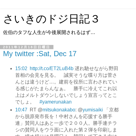
さいきのドジ日記３
佐伯のタフな人生が今後展開されるはず…
2011年12月18日日曜日
My twitter :Sat, Dec 17
15:02
http://t.co/ET2LuB4b
遅れ馳せながら野田
首相の会見を見る。 誠実そうな喋り方は菅さ
んとは違うけど…。建前を役所に言わされてい
る感じがたまらんなぁ。 勝手に冷えてこれ以
上はメルトダウンしないでしょう宣言ってとこ
でしょ。
#yamerunakan
10:47
RT @
mitsukonakabo
: @
yumisaiki
「京都
から脱原発市長を！中村さんを応援する勝手
連」賛同人はあと一歩で２００人。勝手連チラ
シの賛同人をウラ面に入れた第２弾を印刷しま