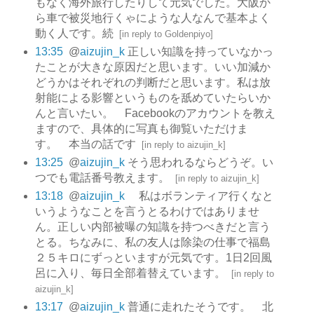
もなく海外旅行したりして元気でした。大阪か
ら車で被災地行くゃにような人なんで基本よく
動く人です。続
[
in reply to Goldenpiyo
]
13:35
@
aizujin_k
正しい知識を持っていなかっ
たことが大きな原因だと思います。いい加減か
どうかはそれぞれの判断だと思います。私は放
射能による影響というものを舐めていたらいか
んと言いたい。 Facebookのアカウントを教え
ますので、具体的に写真も御覧いただけま
す。 本当の話です
[
in reply to aizujin_k
]
13:25
@
aizujin_k
そう思われるならどうぞ。い
つでも電話番号教えます。
[
in reply to aizujin_k
]
13:18
@
aizujin_k
私はボランティア行くなと
いうようなことを言うとるわけではありませ
ん。正しい内部被曝の知識を持つべきだと言う
とる。ちなみに、私の友人は除染の仕事で福島
２５キロにずっといますが元気です。1日2回風
呂に入り、毎日全部着替えています。
[
in reply to
aizujin_k
]
13:17
@
aizujin_k
普通に走れたそうです。 北