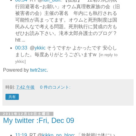
行回避署名−お願い」オウム真理教家族の会（旧
被害者の会）主催の署名 年内にも執行される
可能性が高まってます。オウムと死刑制度は国
民みんなで考える問題。死刑執行に賛成の方も
ぜひお読み下さい。滝本太郎弁護士のブログ ?
htt ...
00:33
@
ykkic
そうですか よかったです 安心し
ました。毎度ありがとうございますw
[
in reply to
ykkic
]
Powered by
twtr2src
.
時刻:
7:42 午後
0 件のコメント:
共有
2011年12月10日土曜日
My twitter :Fri, Dec 09
11:19
RT @
kikko_no_blog
: 「放射能は体にい