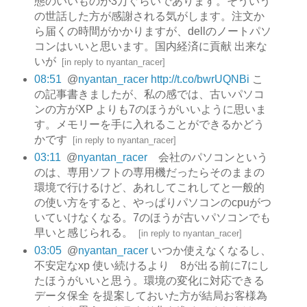
態のいいものが3万ぐらいであります。そういう
の世話した方が感謝される気がします。注文か
ら届くの時間がかかりますが、dellのノートパソ
コンはいいと思います。国内経済に貢献 出来な
いが
[
in reply to nyantan_racer
]
08:51
@
nyantan_racer
http://t.co/bwrUQNBi
こ
の記事書きましたが、私の感では、古いパソコ
ンの方がXP よりも7のほうがいいように思いま
す。メモリーを手に入れることができるかどう
かです
[
in reply to nyantan_racer
]
03:11
@
nyantan_racer
会社のパソコンという
のは、専用ソフトの専用機だったらそのままの
環境で行けるけど、あれしてこれしてと一般的
の使い方をすると、やっぱりパソコンのcpuがつ
いていけなくなる。7のほうが古いパソコンでも
早いと感じられる。
[
in reply to nyantan_racer
]
03:05
@
nyantan_racer
いつか使えなくなるし、
不安定なxp 使い続けるより 8が出る前に7にし
たほうがいいと思う。環境の変化に対応できる
データ保全 を提案しておいた方が結局お客様為