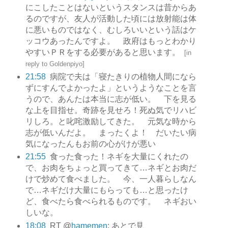
にこしたことはないというスタンスは昔からあ
るのですが、友人が活動した頃には放射能は体
に悪いものではなく、むしろいいという話はケ
ッコウあったんですよ。 政府はもっとわかり
やすいＰＲをする必要があると思います。
[
in
reply to Goldenpiyo
]
21:58
病院で夫は「寝たきりの植物人間になら
ずにすんでよかったよ」というようなことを言
うので、あんたは本当に志が低い。 下を見る
な上を目指せ。奇跡を見せろ！死ぬ気でリハビ
リしろ。と叱咤激励してきた。 元気な時から
志が低いんだよ。 まったくよ！ だいたい病
気になったんもお前の心がけが悪い
21:55
食った食った！ネギを大量にくれたの
で、お肉をちょっと買ってきて…ネギとお肉だ
けで炒めて食べました。 今、一人暮らしなん
で…ネギだけ大量にもらっても…と思ったけ
ど、食べたら食べられるものです。 ネギおい
しいな。
18:08
RT @
hamemen
: あとで見