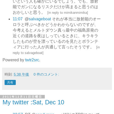
いという人も確かにいるでしょう。でも、放射
能でガンになるリスクだけが高まると思うのは
おかしいと思う。
[
in reply to mimikanmimika
]
11:07
@
salvageboat
それが本当に放射能のオー
ロラと呼ぶべきかどうかわからないのですが、
今考えるとメルトダウン真っ最中の福島原発の
近くの道路を夜はしっているときに、キラキラ
したものが空を漂っているのを見たとボランテ
ィアに行った人が共通して言ったそうです。
[
in
reply to salvageboat
]
Powered by
twtr2src
.
時刻:
5:38 午後
0 件のコメント:
共有
2011年12月11日日曜日
My twitter :Sat, Dec 10