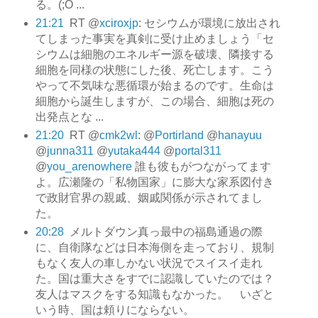
る。(;O ...
21:21
RT @
xciroxjp
: セシウムが環境に放出され
てしまった事実を真剣に受け止めましょう「セ
シウムは細胞のエネルギー源を破壊、隣接する
細胞を同様の状態にした後、死亡します。こう
やって不気味な悪循環が始まるのです。生命は
細胞から誕生しますが、この場合、細胞は死の
出発点とな ...
21:20
RT @
cmk2wl
: @
Portirland
@
hanayuu
@
junna311
@
yutaka444
@
portal311
@
you_arenowhere
誰も彼もがつながってます
よ。広瀬隆の「私物国家」に膨大な家系図付き
で政財官界の親戚、姻戚関係が示されてまし
た。
20:28
メルトダウン真っ最中の福島通過の際
に、自衛隊などは日本海側を走っており、規制
もなく友人の車しかない状況でスイスイ走れ
た。国は重大さをすでに認識していたのでは？
友人はマスクをする知識もなかった。 いざと
いう時、国は頼りにならない。