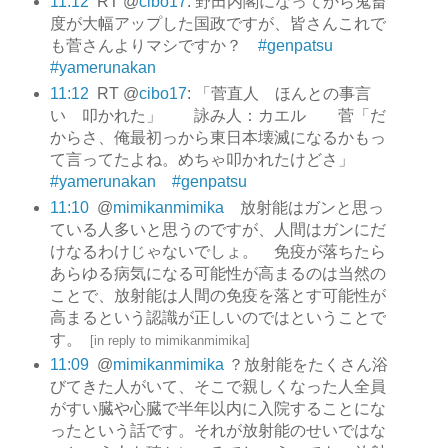
11:12
RT @
cibo17
: 野田内閣になってから鬼畜
度が大幅アップした国政ですが、皆さんこれで
も菅さんよりマシですか？
#genpatsu
#yamerunakan
11:12
RT @
cibo17
: 「菅直人 ほんとの事言
い 叩かれた」 詠み人：カエル 菅「だ
からさ、俺最初っから東日本壊滅になるかもっ
て言ってたよね。めちゃ叩かれたけどさ」
#yamerunakan #genpatsu
11:10
@
mimikanmimika
放射能はガンと思っ
ている人多いと思うのですが、人間はガンにだ
けなるわけじゃないでしょ。 免疫が落ちたら
あらゆる病気になる可能性が高まるのは当然の
ことで、放射能は人間の免疫を落とす可能性が
高まるという認識が正しいのではということで
す。
[
in reply to mimikanmimika
]
11:09
@
mimikanmimika
？放射能をたくさん浴
びてきた人がいて、そこで親しくなった人全員
がすい臓や心臓で半年以内に入院することにな
ったという話です。それが放射能のせいではな