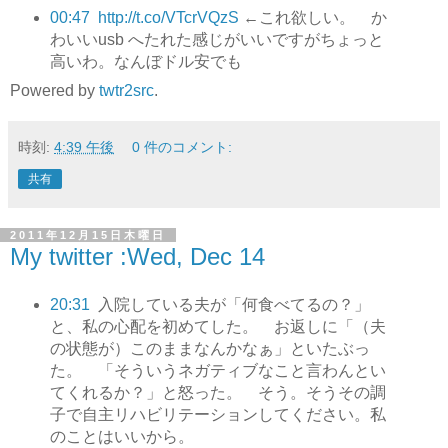
00:47
http://t.co/VTcrVQzS
←これ欲しい。 か
わいいusb へたれた感じがいいですがちょっと
高いわ。なんぼドル安でも
Powered by
twtr2src
.
時刻:
4:39 午後
0 件のコメント:
共有
2011年12月15日木曜日
My twitter :Wed, Dec 14
20:31
入院している夫が「何食べてるの？」
と、私の心配を初めてした。 お返しに「（夫
の状態が）このままなんかなぁ」といたぶっ
た。 「そういうネガティブなこと言わんとい
てくれるか？」と怒った。 そう。そうその調
子で自主リハビリテーションしてください。私
のことはいいから。