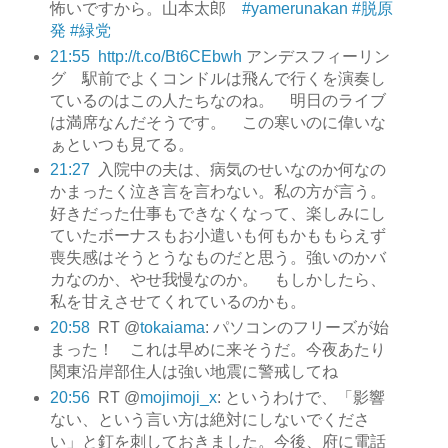
怖いですから。山本太郎
#yamerunakan
#脱原
発
#緑党
21:55
http://t.co/Bt6CEbwh
アンデスフィーリン
グ 駅前でよくコンドルは飛んで行くを演奏し
ているのはこの人たちなのね。 明日のライブ
は満席なんだそうです。 この寒いのに偉いな
ぁといつも見てる。
21:27
入院中の夫は、病気のせいなのか何なの
かまったく泣き言を言わない。私の方が言う。
好きだった仕事もできなくなって、楽しみにし
ていたボーナスもお小遣いも何もかももらえず
喪失感はそうとうなものだと思う。強いのかバ
カなのか、やせ我慢なのか。 もしかしたら、
私を甘えさせてくれているのかも。
20:58
RT @
tokaiama
: パソコンのフリーズが始
まった！ これは早めに来そうだ。今夜あたり
関東沿岸部住人は強い地震に警戒してね
20:56
RT @
mojimoji_x
: というわけで、「影響
ない、という言い方は絶対にしないでくださ
い」と釘を刺しておきました。今後、府に電話