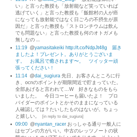
い」と言った教授も「放射能など笑っていれば
逃げていく」と言った教授も「飯館村の人が癌
になっても放射能ではなく日ごろの不摂生が原
因だ」と言った教授も「ストロンチウムは飲ん
でも問題ない」と言った教授も何のオトガメも
無しなの ...
11:19
@
yamasitakeiki
http://t.co/NdpJt48g 届き
ましたよ！プレゼント。ありがとうございま
す。 お風呂で癒されます〜。 ツイッター頑
張ってください！
11:14
@
dai_sugiura
先日、お客さんところに行
き、ocnのポイントが期限間近で貯まっていた。
全部あげると言われて…W 好きなものをもら
いました。 今日コーヒーも届いたよ！ プロ
バイダーのポイントとかそのままになっている
人確認しては？たいしたものはないが。ちょっ
と嬉しい。
[
in reply to dai_sugiura
]
09:00
@
nyantan_racer
おっしゃる通り一般人に
はセブンの方がいい。中古のレッツノートの状