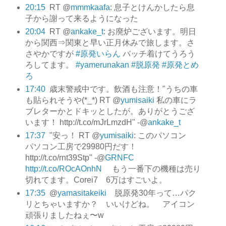
20:15
RT @
mmmkaafa
: 息子とけんかしたら息
子から謝って来るようになった
20:04
RT @
ankake_t
: お廃炉ございます。明日
から関西⇒関東と早い正月休みで旅します。さ
さやかですが
#原発いらん
バッチ着けてうろう
ろしてます。
#yamerunakan
#脱原発
#原発とめ
ろ
17:40
歳末警戒中です。飲酒も注意！"うちの車
も貼られそうや(*_*) RT @
yumisaiki
私の車にラ
ブレターかとドキッとしたが。ありがとうござ
います！ http://t.co/mJrLmzdH" -@
ankake_t
17:37
"安っ！ RT @
yumisaiki
: このパソコン
パソコン工房で29980円だす！
http://t.co/rnt39Stp" -@
GRNFC
http://t.co/ROcAOnhN
もう一番下の機種は売り
切れてます。Corei7 6万はすごいよ。
17:35
@
yamasitakeiki
脱原発30年って…パク
リとちゃいますか？ いいけどね。 アイコン
頑張りましたねぇ〜w