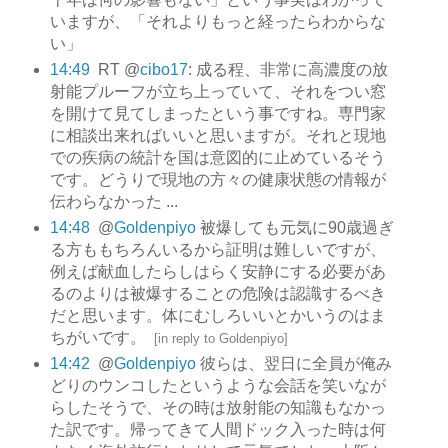
いますが、「それよりもっと経ったらわからな
い」
14:49
RT @
cibo17
: 成る程、非常に高濃度の放
射能プルーフが立ち上っていて、それをつい窓
を開けて見てしまったという事ですね。専門家
に相談出来ればいいと思いますが。それと現地
での疾病の統計を国は意図的に止めているそう
です。どうりで現地の方々の健康状態の情報が
伝わらなかった ...
14:48
@
Goldenpiyo
被爆しても元気に90歳過ぎ
る方ももちろんいるから証明は難しいですが、
例えば献血したらしはらく安静にする必要があ
るのよりは被爆することの危険は認識するべき
だと思います。体にむしろいいとかいうのはま
ちがいです。
[
in reply to Goldenpiyo
]
14:42
@
Goldenpiyo
彼らは、翌日に全員が俺み
どりのウンコしたというような会話を笑いなが
らしたそうで、その時は放射能の知識もなかっ
た訳です。帰ってきて人間ドック入った時は何