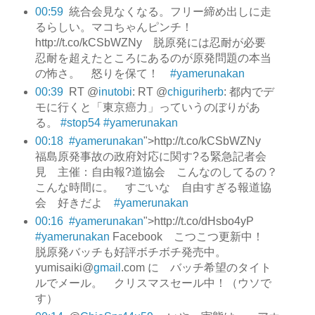
00:59
統合会見なくなる。フリー締め出しに走
るらしい。マコちゃんピンチ！
http://t.co/kCSbWZNy 脱原発には忍耐が必要
忍耐を超えたところにあるのが原発問題の本当
の怖さ。 怒りを保て！
#yamerunakan
00:39
RT @
inutobi
: RT @
chiguriherb
: 都内でデ
モに行くと「東京癌力」っていうのぼりがあ
る。
#stop54
#yamerunakan
00:18
#yamerunakan
">http://t.co/kCSbWZNy
福島原発事故の政府対応に関す?る緊急記者会
見 主催：自由報?道協会 こんなのしてるの？
こんな時間に。 すごいな 自由すぎる報道協
会 好きだよ
#yamerunakan
00:16
#yamerunakan
">http://t.co/dHsbo4yP
#yamerunakan
Facebook こつこつ更新中！
脱原発バッチも好評ボチボチ発売中。
yumisaiki@
gmail
.com に バッチ希望のタイト
ルでメール。 クリスマスセール中！（ウソで
す）