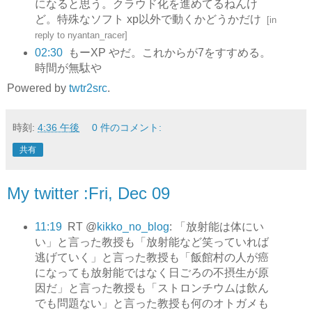
になると思う。クラウド化を進めてるねんけ
ど。特殊なソフト xp以外で動くかどうかだけ
[
in
reply to nyantan_racer
]
02:30
もーXP やだ。これからが7をすすめる。
時間が無駄や
Powered by
twtr2src
.
時刻:
4:36 午後
0 件のコメント:
共有
My twitter :Fri, Dec 09
11:19
RT @
kikko_no_blog
: 「放射能は体にい
い」と言った教授も「放射能など笑っていれば
逃げていく」と言った教授も「飯館村の人が癌
になっても放射能ではなく日ごろの不摂生が原
因だ」と言った教授も「ストロンチウムは飲ん
でも問題ない」と言った教授も何のオトガメも