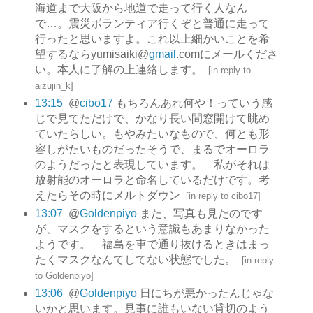
海道まで大阪から地道で走って行く人なん
で…。震災ボランティア行くぞと普通に走って
行ったと思いますよ。これ以上細かいことを希
望するならyumisaiki@
gmail
.comにメールくださ
い。本人に了解の上連絡します。
[
in reply to
aizujin_k
]
13:15
@
cibo17
もちろんあれ何や！っていう感
じで見てただけで、かなり長い間窓開けて眺め
ていたらしい。もやみたいなもので、何とも形
容しがたいものだったそうで、まるでオーロラ
のようだったと表現しています。 私がそれは
放射能のオーロラと命名しているだけです。考
えたらその時にメルトダウン
[
in reply to cibo17
]
13:07
@
Goldenpiyo
また、写真も見たのです
が、マスクをするという意識もあまりなかった
ようです。 福島を車で通り抜けるときはまっ
たくマスクなんてしてない状態でした。
[
in reply
to Goldenpiyo
]
13:06
@
Goldenpiyo
日にちが悪かったんじゃな
いかと思います。見事に誰もいない貸切のよう