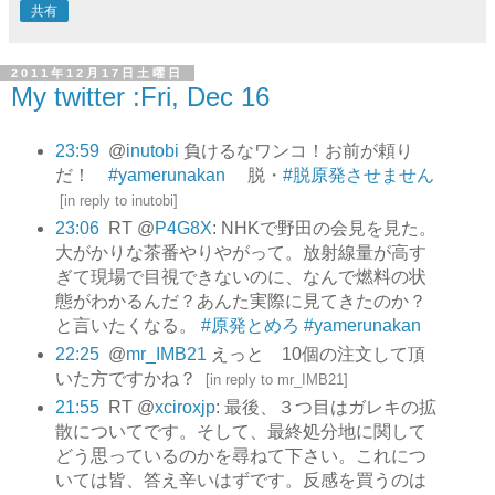
共有
2011年12月17日土曜日
My twitter :Fri, Dec 16
23:59
@
inutobi
負けるなワンコ！お前が頼り
だ！
#yamerunakan
脱・
#脱原発させません
[
in reply to inutobi
]
23:06
RT @
P4G8X
: NHKで野田の会見を見た。
大がかりな茶番やりやがって。放射線量が高す
ぎて現場で目視できないのに、なんで燃料の状
態がわかるんだ？あんた実際に見てきたのか？
と言いたくなる。
#原発とめろ
#yamerunakan
22:25
@
mr_IMB21
えっと 10個の注文して頂
いた方ですかね？
[
in reply to mr_IMB21
]
21:55
RT @
xciroxjp
: 最後、３つ目はガレキの拡
散についてです。そして、最終処分地に関して
どう思っているのかを尋ねて下さい。これにつ
いては皆、答え辛いはずです。反感を買うのは