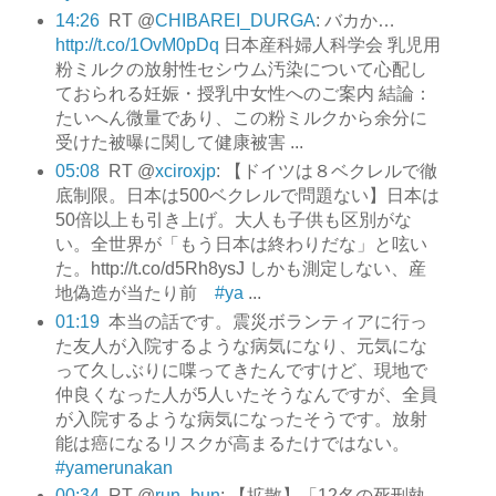
14:26
RT @
CHIBAREI_DURGA
: バカか…
http://t.co/1OvM0pDq
日本産科婦人科学会 乳児用
粉ミルクの放射性セシウム汚染について心配し
ておられる妊娠・授乳中女性へのご案内 結論：
たいへん微量であり、この粉ミルクから余分に
受けた被曝に関して健康被害 ...
05:08
RT @
xciroxjp
: 【ドイツは８ベクレルで徹
底制限。日本は500ベクレルで問題ない】日本は
50倍以上も引き上げ。大人も子供も区別がな
い。全世界が「もう日本は終わりだな」と呟い
た。http://t.co/d5Rh8ysJ しかも測定しない、産
地偽造が当たり前
#ya
...
01:19
本当の話です。震災ボランティアに行っ
た友人が入院するような病気になり、元気にな
って久しぶりに喋ってきたんですけど、現地で
仲良くなった人が5人いたそうなんですが、全員
が入院するような病気になったそうです。放射
能は癌になるリスクが高まるたけではない。
#yamerunakan
00:34
RT @
run_bun
: 【拡散】「12名の死刑執