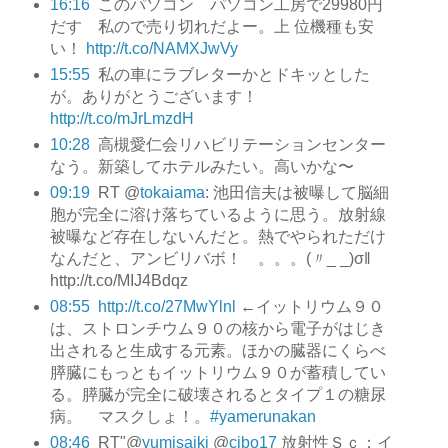
16:16
このパソコン パソコン工房で29980円
だす 私ので売り切れだよー。上 位機種も安
い！
http://t.co/NAMXJwVy
15:55
私の車にラブレターかとドキッとした
が。ありがとうございます！
http://t.co/mJrLmzdH
10:28
高槻愛仁会リハビリテーションセンター
なう。新築してホテルみたい。高いかな〜
09:19
RT @
tokaiama
: 池田信夫は被曝して脳細
胞が完全に溶け落ちているように思う。放射線
被曝など存在しないんだと。熱でやられただけ
なんだと、アンビリバボ！ 。。。(〃_ _)σ‖
http://t.co/MIJ4Bdqz
08:55
http://t.co/27MwYlnl
←イットリウム９０
は、ストロンチウム９０の核から電子がはじき
出されると生成する元素。ほかの臓器にくらべ
膵臓にもっともイットリウム９０が蓄積してい
る。膵臓が完全に破壊されるとタイプ１の糖尿
病。 マスクしょ！。
#yamerunakan
08:46
RT"@
yumisaiki
@
cibo17
放射性Ｓｃ：イ