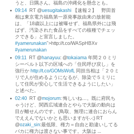
うと、日隅さん。福島の沖縄化を懸念とも。
09:14
RT @
uesugitakashi
【速報２】 野田首
相は東京電力福島第一原発事故由来の放射能
は、「18歳以上には被曝せず、福島県外には飛
ばず、汚染された食品をすべての核種でチェッ
クできる」と宣言しました。
#yamerunakan
">http://t.co/WASpHBXv
#yamerunakan
09:11
RT @
hanayuu
: @
tokaiama
年間２０ミリ
シーベルト以下の区域への「住民呼び戻し」を
強行か
http://t.co/GOMsWofL
同担当相は「２０ミ
リで人が住めるようになるが、除染で５ミリに
して住民が安心して生活できるようにしたい」
と述べた。
02:40
RT @
mojorum
: 悔しいね…。既に府民ち
ゃうけど、関西広域連合とやらで大阪の動向は
目が離せんのです。(鳥取、無理に連合におらん
でええんでないかとも思いますが(-.-;) RT
@
ozaki_sin
:最低限、権力＝自由と勘違いしてる
バカに権力は渡さない事です。大阪は ...