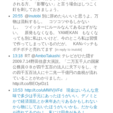
される方、「影響ない」と言う場合はしつこく
釘を刺しておきましょう。
20:55
@
inutobi
別に辞めたらいいと思うよ。万
物は流転するし。 コツコツやるしかない
し。 ツイッターにルールなんてあるはずがな
い。 原発もなくなる。 YAMEKAN もなくな
っても別に私はいいけど、今のところ私は習慣
で作ってしまっているのだが。 KANバッチも
ボチボチと売れてます
[
in reply to inutobi
]
13:18
RT @
AmboTakashi
: テレビがひた隠す
2009.7.14野田佳彦大演説。「二万五千人の国家
公務員ＯＢが四千五百の法人に天下りをし、そ
の四千五百法人に十二兆一千億円の血税が流れ
ていることがわかりました。」
http://t.co/BEOyrDz1
10:53
http://t.co/uMWVjVFd 現金はいろんな意
味で多少は手元にあったほうがいい。デノミと
かで経済混乱とか来年あたりあるかもしれない
から物にしておいたほうがいいかも。だから金
が売れてるのか！ 私には田舎がある！