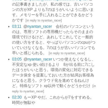
の記事書きましたが、私の感では、古いパソコ
ンの方がXP よりも7のほうがいいように思いま
す。メモリーを手に入れることができるかどう
かです
[
in reply to nyantan_racer
]
03:11
@
nyantan_racer
会社のパソコンという
のは、専用ソフトの専用機だったらそのままの
環境で行けるけど、あれしてこれしてと一般的
の使い方をすると、やっぱりパソコンのcpuがつ
いていけなくなる。7のほうが古いパソコンでも
早いと感じられる。
[
in reply to nyantan_racer
]
03:05
@
nyantan_racer
いつか使えなくなるし、
不安定なxp 使い続けるより 8が出る前に7にし
たほうがいいと思う。環境の変化に対応できる
データ保全 を提案しておいた方が結局お客様為
になると思う。クラウド化を進めてるねんけ
ど。特殊なソフト xp以外で動くかどうかだけ
[
in
reply to nyantan_racer
]
02:30
もーXP やだ。これからが7をすすめる。
時間が無駄や