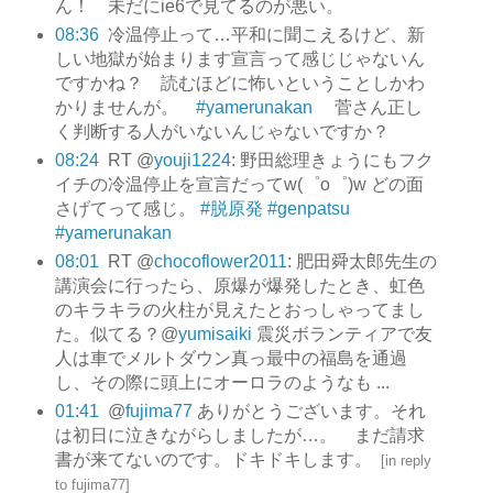
ん！ 未だにie6で見てるのが悪い。
08:36
冷温停止って…平和に聞こえるけど、新
しい地獄が始まります宣言って感じじゃないん
ですかね？ 読むほどに怖いということしかわ
かりませんが。
#yamerunakan
菅さん正し
く判断する人がいないんじゃないですか？
08:24
RT @
youji1224
: 野田総理きょうにもフク
イチの冷温停止を宣言だってw(゜o゜)w どの面
さげてって感じ。
#脱原発
#genpatsu
#yamerunakan
08:01
RT @
chocoflower2011
: 肥田舜太郎先生の
講演会に行ったら、原爆が爆発したとき、虹色
のキラキラの火柱が見えたとおっしゃってまし
た。似てる？@
yumisaiki
震災ボランティアで友
人は車でメルトダウン真っ最中の福島を通過
し、その際に頭上にオーロラのようなも ...
01:41
@
fujima77
ありがとうございます。それ
は初日に泣きながらしましたが…。 まだ請求
書が来てないのです。ドキドキします。
[
in reply
to fujima77
]