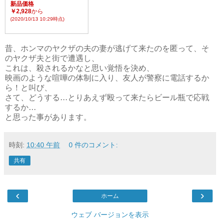
新品価格
￥2,928
から
(2020/10/13 10:29時点)
昔、ホンマのヤクザの夫の妻が逃げて来たのを匿って、そ
のヤクザ夫と街で遭遇し、
これは、殺されるかなと思い覚悟を決め、
映画のような喧嘩の体制に入り、友人が警察に電話するか
ら！と叫び、
さて、どうする…とりあえず殴って来たらビール瓶で応戦
するか…
と思った事があります。
時刻:
10:40 午前
0 件のコメント:
共有
‹
›
ホーム
ウェブ バージョンを表示