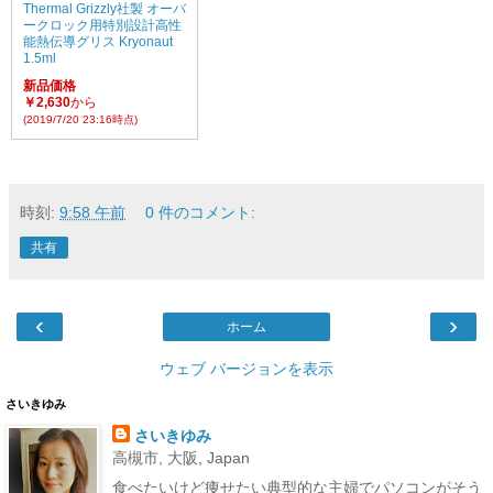
Thermal Grizzly社製 オーバ
ークロック用特別設計高性
能熱伝導グリス Kryonaut
1.5ml
新品価格
￥2,630
から
(2019/7/20 23:16時点)
時刻:
9:58 午前
0 件のコメント:
共有
‹
›
ホーム
ウェブ バージョンを表示
さいきゆみ
さいきゆみ
高槻市, 大阪, Japan
食べたいけど痩せたい典型的な主婦でパソコンがそう