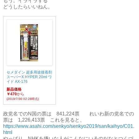
もう。イライラする
どうしたらいいねん。
セメダイン 超多用途接着剤
スーパーX HYPER 20ml ワ
イド AX-176
新品価格
￥470
から
(2019/7/30 02:28時点)
政党名でのN国の票は 841,224票 れいわ新の党名での
票は 1,226,413票 これを見ると、
https://www.asahi.com/senkyo/senkyo2019/san/kaihyo/C01.
html
やっぱり、NHKを嫌いな人がこんなにいるのだなとつくづ