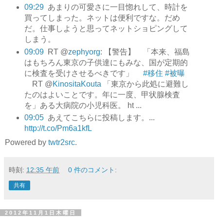
09:29
あまりの可愛さに一目惚れして、時計を
買ってしまった。ネットは便利ですな。だめ
だ。仕事しようと思ってネットショピングして
しまう。
09:09
RT @
zephyorg
: 【警告】 「本来、福島
はもちろん東京の子供達にもみな、国が定期的
に検査を受けさせるべきです」
#移住
#被曝
RT @
KinositaKouta
「東京から此処に避難し
たのはよいことです。年に一度、甲状腺検査
を」ある大病院の小児科医。 ht ...
09:05
あえてこちらに投稿します。...
http://t.co/Pm6a1kfL
Powered by
twtr2src
.
時刻:
12:35 午前
0 件のコメント:
共有
2012年11月1日木曜日