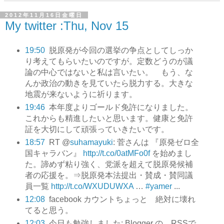
2012年11月16日金曜日
My twitter :Thu, Nov 15
19:50
脱原発が今回の選挙の争点としてしっか
り考えてもらいたいのですが。定数どうのが議
論の中心ではないと私は言いたい。 もう、な
んか政治の動きを見ていたら脱力する。大きな
地震が来ないように祈ります。
19:46
本年度よりゴールド免許になりました。
これからも精進したいと思います。健康と免許
証を大切にして頑張っていきたいです。
18:57
RT @
suhamayuki
: 菅さんは 『原発ゼロ全
国キャラバン』
http://t.co/0atMFo0f
を始めまし
た。諦めず粘り強く、党派を超えて脱原発候補
者の応援を。⇒脱原発本法提出・賛成・賛同議
員一覧
http://t.co/WXUDUWXA
…
#yamer
...
12:08
facebook カウントちょっと 絶対に壊れ
てると思う。
12:03
今日も勉強しました: Blogger の RSSで