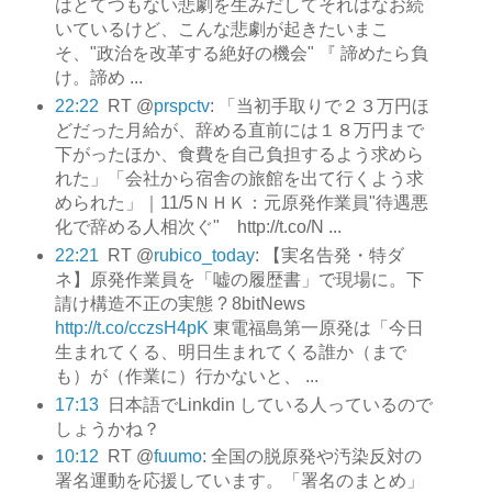
はとてつもない悲劇を生みだしてそれはなお続
いているけど、こんな悲劇が起きたいまこ
そ、"政治を改革する絶好の機会" 『 諦めたら負
け。諦め ...
22:22
RT @
prspctv
: 「当初手取りで２３万円ほ
どだった月給が、辞める直前には１８万円まで
下がったほか、食費を自己負担するよう求めら
れた」「会社から宿舎の旅館を出て行くよう求
められた」｜11/5ＮＨＫ：元原発作業員"待遇悪
化で辞める人相次ぐ" http://t.co/N ...
22:21
RT @
rubico_today
: 【実名告発・特ダ
ネ】原発作業員を「嘘の履歴書」で現場に。下
請け構造不正の実態 ? 8bitNews
http://t.co/cczsH4pK
東電福島第一原発は「今日
生まれてくる、明日生まれてくる誰か（まで
も）が（作業に）行かないと、 ...
17:13
日本語でLinkdin している人っているので
しょうかね？
10:12
RT @
fuumo
: 全国の脱原発や汚染反対の
署名運動を応援しています。「署名のまとめ」