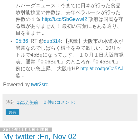
ムバーグニュース：今までに日本が行った食品
放射能検査の件数は、去年ベラルーシが行った
件数の１％
http://t.co/SbGewwl2
政府は国民を守
る気がありません！ 最初の言葉にもある通り、
目を覚ませ ...
05:36
RT @
dub314
: 【拡散】大阪市の水道水が
異常なのでしばらく様子をみて欲しい。10リッ
トルで45Bqになってます。 １０月１日大阪市発
表、通常『0.06Bq/L』のところが『0.45Bq/L』
例にない急上昇。 大阪市HP
http://t.co/tqoCa5AJ
@ ...
Powered by
twtr2src
.
時刻:
12:37 午前
0 件のコメント:
共有
2012年11月3日土曜日
My twitter :Fri, Nov 02