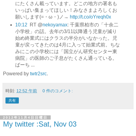
にたくさん載っています。どこの地方の署名も
いっぱい集まってほしい！みなさまよろしくお
願いします(=・ω・)ノ→
http://t.co/oYreqh0x
10:12
RT @
nekoyamax
: 千葉県柏市の「十余二
小学校」の話。去年の3/11以降通う児童が減り
始め終業式にはクラスの半分がいなかった。児
童が戻ってきたのは4月に入って始業式前。ちな
みにこの小学校には「国立がん研究センター東
病院」の医師のご子息がたくさん通っている。
ばーち ...
Powered by
twtr2src
.
時刻:
12:52 午前
0 件のコメント:
共有
2012年11月4日日曜日
My twitter :Sat, Nov 03