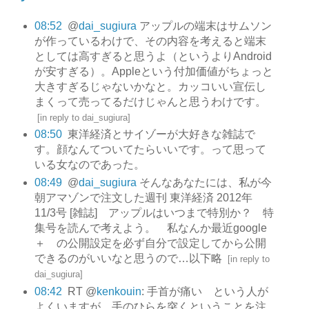
08:52
@
dai_sugiura
アップルの端末はサムソン
が作っているわけで、その内容を考えると端末
としては高すぎると思うよ（というよりAndroid
が安すぎる）。Appleという付加価値がちょっと
大きすぎるじゃないかなと。カッコいい宣伝し
まくって売ってるだけじゃんと思うわけです。
[
in reply to dai_sugiura
]
08:50
東洋経済とサイゾーが大好きな雑誌で
す。顔なんてついてたらいいです。って思って
いる女なのであった。
08:49
@
dai_sugiura
そんなあなたには、私が今
朝アマゾンで注文した週刊 東洋経済 2012年
11/3号 [雑誌] アップルはいつまで特別か？ 特
集号を読んで考えよう。 私なんか最近google
＋ の公開設定を必ず自分で設定してから公開
できるのがいいなと思うので…以下略
[
in reply to
dai_sugiura
]
08:42
RT @
kenkouin
: 手首が痛い という人が
よくいますが、手のひらを突くということを注