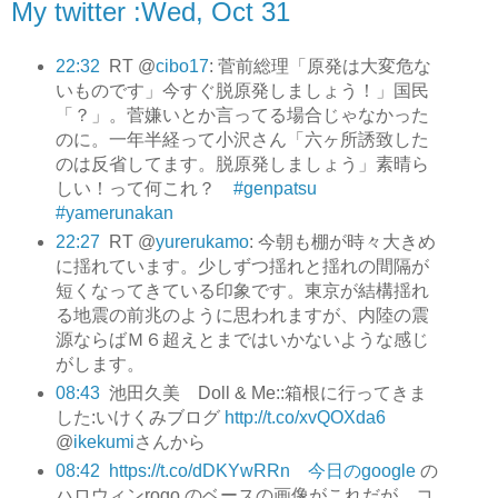
My twitter :Wed, Oct 31
22:32
RT @
cibo17
: 菅前総理「原発は大変危な
いものです」今すぐ脱原発しましょう！」国民
「？」。菅嫌いとか言ってる場合じゃなかった
のに。一年半経って小沢さん「六ヶ所誘致した
のは反省してます。脱原発しましょう」素晴ら
しい！って何これ？
#genpatsu
#yamerunakan
22:27
RT @
yurerukamo
: 今朝も棚が時々大きめ
に揺れています。少しずつ揺れと揺れの間隔が
短くなってきている印象です。東京が結構揺れ
る地震の前兆のように思われますが、内陸の震
源ならばＭ６超えとまではいかないような感じ
がします。
08:43
池田久美 Doll & Me::箱根に行ってきま
した:いけくみブログ
http://t.co/xvQOXda6
@
ikekumi
さんから
08:42
https://t.co/dDKYwRRn 今日のgoogle
の
ハロウィンrogo のベースの画像がこれだが、コ