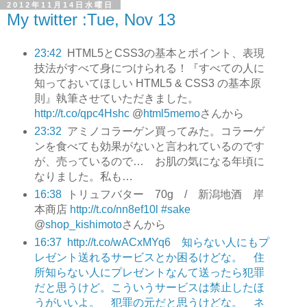
2012年11月14日水曜日
My twitter :Tue, Nov 13
23:42
HTML5とCSS3の基本とポイント、表現
技法がすべて身につけられる！『すべての人に
知っておいてほしい HTML5 & CSS3 の基本原
則』執筆させていただきました。
http://t.co/qpc4Hshc
@
html5memo
さんから
23:32
アミノコラーゲン買ってみた。コラーゲ
ンを食べても効果がないと言われているのです
が、売っているので… お肌の気になる年頃に
なりました。私も…
16:38
トリュフバター 70g / 新潟地酒 岸
本商店
http://t.co/nn8ef10l
#sake
@
shop_kishimoto
さんから
16:37
http://t.co/wACxMYq6 知らない人にもプ
レゼント送れるサービスとか困るけどな。 住
所知らない人にプレゼントなんて送ったら犯罪
だと思うけど。こういうサービスは禁止したほ
うがいいよ。 犯罪の元だと思うけどな。 ネ