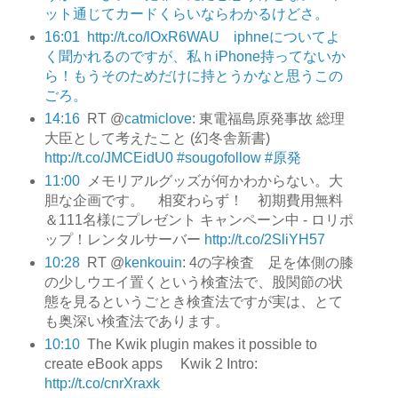
ット通じてカードくらいならわかるけどさ。
16:01
http://t.co/lOxR6WAU iphneについてよ
く聞かれるのですが、私ｈiPhone持ってないか
ら！もうそのためだけに持とうかなと思うこの
ごろ。
14:16
RT @
catmiclove
: 東電福島原発事故 総理
大臣として考えたこと (幻冬舎新書)
http://t.co/JMCEidU0
#sougofollow
#原発
11:00
メモリアルグッズが何かわからない。大
胆な企画です。 相変わらず！ 初期費用無料
＆111名様にプレゼント キャンペーン中 - ロリポ
ップ！レンタルサーバー
http://t.co/2SliYH57
10:28
RT @
kenkouin
: 4の字検査 足を体側の膝
の少しウエイ置くという検査法で、股関節の状
態を見るというごとき検査法ですが実は、とて
も奥深い検査法であります。
10:10
The Kwik plugin makes it possible to
create eBook apps Kwik 2 Intro:
http://t.co/cnrXraxk