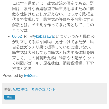
点にする選挙とは、政党政治の否定である。野
田は、素朴な再編願望で民主党を壊すために解
散を仕掛けたとしか思えない。せっかく政権交
代まで実現して、民主党の評価を不可能にする
解散とは。民主党を作ってきた者として、この
ままでは ...
00:52
RT @
ykabasawa
: いつかいつかと民自公
が対立してる絵を国民に見せつけてきたが、民
自公はガッチリ裏で握手していたに違いない。
民主党は大敗しても自民党と協力する体制を約
束して。この翼賛政党群に維新や太陽がくっつ
く構図がゴール。原発稼働、消費税増税、TPP
推進と米国 ...
Powered by
twtr2src
.
時刻:
5:02 午後
0 件のコメント:
共有