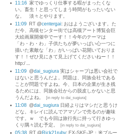
11:16
家でゆっくり仕事する暇がまったくな
い。畜生！と思ってしまう時間がもったいない
な。 淡々とやります。
11:09
RT @
centergai
: おはようございます。た
だ今、高槻センター街では高槻アート博覧会巨
大絵画展開催中でーす！！今年のテーマは
「わ・わ・わ」子供たちが夢いっぱい心一つに
描いた素敵な「わ」がいっぱい花開いておりま
す！！ぜひ見にきて見上げてくださいねー！！
http:/ ...
11:09
@
dai_sugiura
実はシャープは悪い会社で
はないと思うんだよ。問題は、同族会社である
ことが問題ですよね。今、日本の企業が生き残
るためには、同族会社からの脱皮しかないと思
うんだよね。
[
in reply to dai_sugiura
]
11:08
@
dai_sugiura
日経よりはマシだと思うけ
どな。キレイに読んでアマゾンで売るのが趣味
です。ｗ でも今回は旅行先に持って行きゆっ
くり隅々読む予定。
[
in reply to dai_sugiura
]
05:38
RT @
Rick21ruby
: EX-SKF-JP：米ブルー