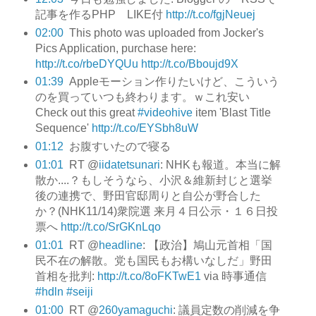
記事を作るPHP LIKE付
http://t.co/fgjNeuej
02:00
This photo was uploaded from Jocker's
Pics Application, purchase here:
http://t.co/rbeDYQUu
http://t.co/Bboujd9X
01:39
Appleモーション作りたいけど、こういう
のを買っていつも終わります。ｗこれ安い
Check out this great
#videohive
item 'Blast Title
Sequence'
http://t.co/EYSbh8uW
01:12
お腹すいたので寝る
01:01
RT @
iidatetsunari
: NHKも報道。本当に解
散か....？もしそうなら、小沢＆維新封じと選挙
後の連携で、野田官邸周りと自公が野合した
か？(NHK11/14)衆院選 来月４日公示・１６日投
票へ
http://t.co/SrGKnLqo
01:01
RT @
headline
: 【政治】鳩山元首相「国
民不在の解散。党も国民もお構いなしだ」野田
首相を批判:
http://t.co/8oFKTwE1
via 時事通信
#hdln
#seiji
01:00
RT @
260yamaguchi
: 議員定数の削減を争