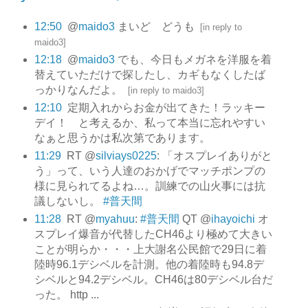
12:50
@
maido3
まいど どうも
[
in reply to
maido3
]
12:18
@
maido3
でも、今日もメガネを洋服を着
替えていただけで探したし、カギもなくしたば
っかりなんだよ。
[
in reply to maido3
]
12:10
定期入れからお金が出てきた！ラッキー
デイ！ と考えるか、私って本当に忘れやすい
なぁと思うかは私次第であります。
11:29
RT @
silviays0225
: 「オスプレイありがと
う」って、いう人達のおかげでマッチポンプの
様に見られてるよね…。訓練での山火事には抗
議しないし。
#普天間
11:28
RT @
myahuu
:
#普天間
QT @
ihayoichi
オ
スプレイ爆音が代替したCH46より極めて大きい
ことが明らか・・・上大謝名公民館で29日に着
陸時96.1デシベルを計測。他の着陸時も94.8デ
シベルと94.2デシベル。CH46は80デシベル台だ
った。 http ...