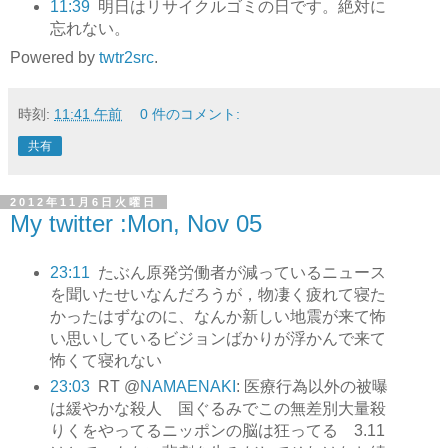
11:39
明日はリサイクルゴミの日です。絶対に
忘れない。
Powered by
twtr2src
.
時刻:
11:41 午前
0 件のコメント:
共有
2012年11月6日火曜日
My twitter :Mon, Nov 05
23:11
たぶん原発労働者が減っているニュース
を聞いたせいなんだろうが，物凄く疲れて寝た
かったはずなのに、なんか新しい地震が来て怖
い思いしているビジョンばかりが浮かんで来て
怖くて寝れない
23:03
RT @
NAMAENAKI
: 医療行為以外の被曝
は緩やかな殺人 国ぐるみでこの無差別大量殺
りくをやってるニッポンの脳は狂ってる 3.11