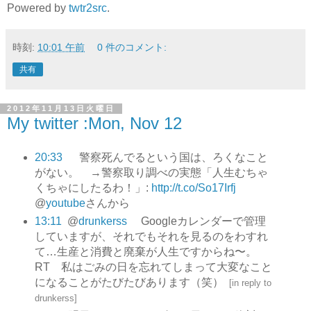
Powered by
twtr2src
.
時刻:
10:01 午前
0 件のコメント:
共有
2012年11月13日火曜日
My twitter :Mon, Nov 12
20:33
警察死んでるという国は、ろくなこと
がない。 →警察取り調べの実態「人生むちゃ
くちゃにしたるわ！」:
http://t.co/So17Irfj
@
youtube
さんから
13:11
@
drunkerss
Googleカレンダーで管理
していますが、それでもそれを見るのをわすれ
て…生産と消費と廃棄が人生ですからね〜。
RT 私はごみの日を忘れてしまって大変なこと
になることがたびたびあります（笑）
[
in reply to
drunkerss
]