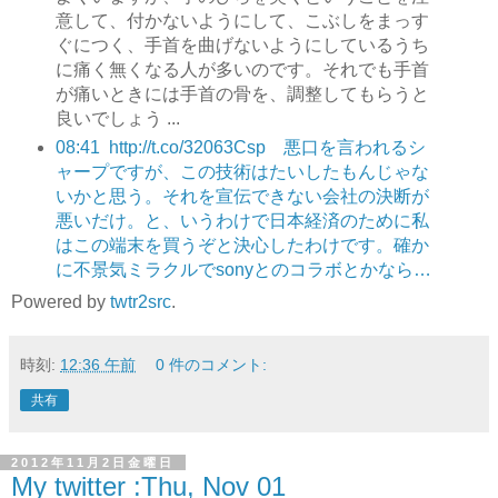
意して、付かないようにして、こぶしをまっす
ぐにつく、手首を曲げないようにしているうち
に痛く無くなる人が多いのです。それでも手首
が痛いときには手首の骨を、調整してもらうと
良いでしょう ...
08:41
http://t.co/32063Csp 悪口を言われるシ
ャープですが、この技術はたいしたもんじゃな
いかと思う。それを宣伝できない会社の決断が
悪いだけ。と、いうわけで日本経済のために私
はこの端末を買うぞと決心したわけです。確か
に不景気ミラクルでsonyとのコラボとかなら…
Powered by
twtr2src
.
時刻:
12:36 午前
0 件のコメント:
共有
2012年11月2日金曜日
My twitter :Thu, Nov 01