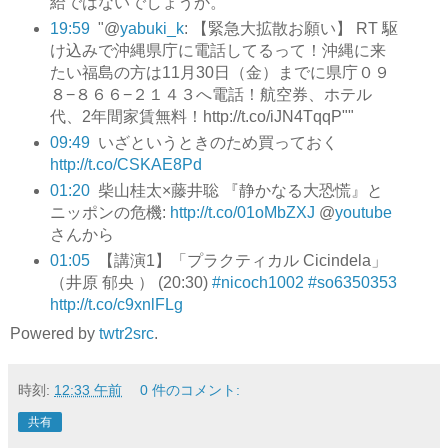
給ではないでしょうか。
19:59
"@
yabuki_k
: 【緊急大拡散お願い】 RT 駆
け込みで沖縄県庁に電話してるって！沖縄に来
たい福島の方は11月30日（金）までに県庁０９
８−８６６−２１４３へ電話！航空券、ホテル
代、2年間家賃無料！http://t.co/iJN4TqqP""
09:49
いざというときのため買っておく
http://t.co/CSKAE8Pd
01:20
柴山桂太×藤井聡 『静かなる大恐慌』と
ニッポンの危機:
http://t.co/01oMbZXJ
@
youtube
さんから
01:05
【講演1】「プラクティカル Cicindela」
（井原 郁央 ） (20:30)
#nicoch1002
#so6350353
http://t.co/c9xnlFLg
Powered by
twtr2src
.
時刻:
12:33 午前
0 件のコメント:
共有