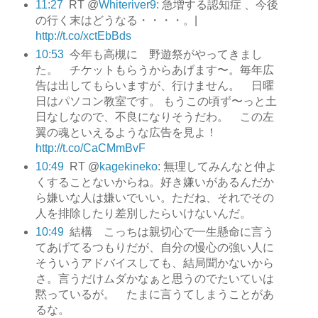
11:27
RT @
Whiteriver9
: 急増する認知症 、今後
の行く末はどうなる・・・・。|
http://t.co/xctEbBds
10:53
今年も高槻に 野遊祭がやってきまし
た。 チケットもらうからあげます〜。毎年広
告は出してもらいますが、行けません。 日曜
日はパソコン教室です。 もうこの頃ず〜っと土
日なしなので、不良になりそうだわ。 この左
翼の魂といえるような広告を見よ！
http://t.co/CaCMmBvF
10:49
RT @
kagekineko
: 無理してみんなと仲よ
くすることないからね。好き嫌いがあるんだか
ら嫌いな人は嫌いでいい。ただね、それでその
人を排除したり差別したらいけないんだ。
10:49
結構 こっちは親切心で一生懸命に言う
てあげてるつもりだが、自分の慢心の強い人に
そういうアドバイスしても、結局聞かないから
さ。言うだけムダかなぁと思うのでたいていは
黙っているが。 たまに言うてしまうことがあ
るな。