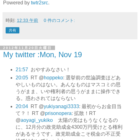
Powered by
twtr2src
.
時刻:
12:33 午前
0 件のコメント:
共有
2012年11月20日火曜日
My twitter :Mon, Nov 19
21:57
おやすみなさい！
20:05
RT @
hoppeko
: 選挙前の世論調査ほどあ
やしいものはない。あんなものはマスコミの思
うがまま、いや権利者の思うがままに操作でき
る。惑わされてはならない
20:04
RT @
yukiyanagi3333
: 最初からお金目当
て？！ RT @
prisonopera
: 拡散！RT
@
aoyagi_yukiko
太陽の党はもうなくなるの
に、12月分の政党助成金4300万円受けとる権利
があるそうです。政党助成金こそ税金の不正受