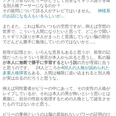
アメリカ育ちのビリーがどうして完全なイギリス訛りを喋
る別人格アーサーになるのか？
その疑問について語る人がテレビではいません。
神様系
のお話になる人もいるらしいが…
またまた、これは私のいつもの空想ですが…例えば空想の
世界で、こういう人間になりたいと思って、どこかで聞い
たイギリス訛りが本人がまったく意識していない脳の部分
でどんどん勝手に勉強していたのではないかと…。
前世の記憶とか、いろんな意見もあると思うが、前世の記
憶だったらそういう発言が本人から出ると思うし、私の脳
が本人に無断で勝手に学習するという説
の方が理屈に合う
と思うのです。 24人どころか
400人の人格が認められた
多重人格障害
もある。人間は極限に追い込まれると別人格
が実は出るのだろうと思うな。
例えば同性愛者がビリーの中にあって、その女性の人格が
レイプしているが、それは本人の男が怖いという思いとは
裏腹に、自分の性欲を処理するための人格として誕生させ
たものではないかと思う。
ビリーの事例というのは脳の底知れないパワーの証明のひ