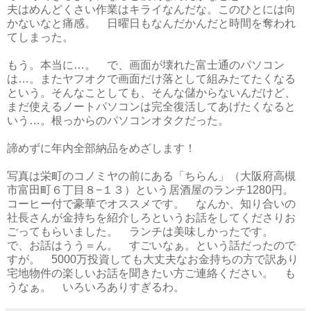
夫はめんどくさい作業はキライなんだな。このひとには向
かないなと痛感。 日曜日もなんだかんだと時間を奪われ
てしまった。
もう。本当に…。 で、画面が壊れた富士通のパソコン
は…。またヤフオクで画面だけ落として組みたてたくなる
という。そんなことしても、そんな儲からないんだけど、
まだ使えるノートパソコンは完全復活してあげたくなると
いう…。根っからのパソコンオタクだった。
諦めずに年内全部納品をめざします！
写真は栄町のコノミヤの前にある「ちらん」（大阪府高槻
市富田町６丁目８−１３）という居酒屋のランチ1280円。
コーヒー付で豪華でオススメです。 なんか、知り合いの
社長さんが金持ちを紹介しろというお話をしてくださりお
ごってもらいました。 ランチは美味しかったです。
で、お話はうう＝ん。 すごいなぁ。という話だったので
すが。 5000万投資しても大丈夫なお金持ちの方で訳あり
宅地物件の楽しいお話を聞きたい方ご連絡ください。 も
うなぁ。 いろいろありすぎるわ。