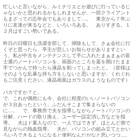
忙しいと言いながら、ルミナリエとか遊びに行っているじ
ゃないかと思われるかもしれませんが、一部クライアント
もまざっての忘年会でもありまして…。 東京から７年ぶ
りに友達が来るなどと、いろいろある。 ありすぎる。１
２月はすごい勢いである。
昨日の日曜日も洗濯全部して、掃除もして、さぁ会社に行
くぞと思ったら、亭主が悲しいお知らせがありますとい
う。私が中古をメンテナンスして手に入れたまぁまぁの富
士通のノートパソコンを、画面のところを蓋を開けたまま
手でつかんで持ったら液晶を割ってしまったと。（皆様は
そのような乱暴な持ち方をしないと思いますが、くれぐれ
もご注意ください。液晶画面はガラスのようなものです）
バカですか？と。
で、これが偶然にも今、会社に程度のいいノートパソコン
が３台あったという。ふだんそこまで集まらないの
に…。 で、事務所で夫を指導しながらノートパソコンの
分解、ハードの取り換え、ユーザー設定消し方などを指
導。 夫はド素人なので、一人ではできず、ほとんど側で
見ながらの熱血指導。 夫が、パソコンの組み立てとかい
ろいろできるようになると便利なんだがなと思いつつ…。