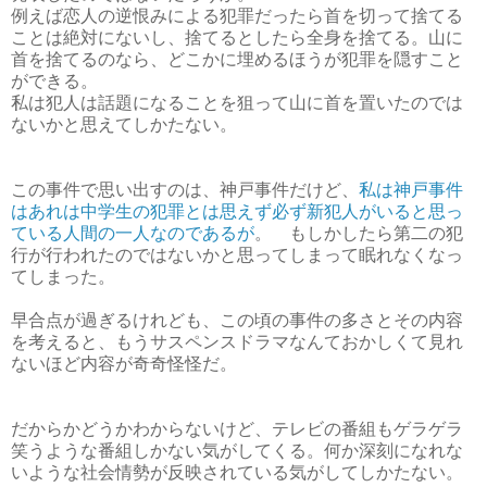
例えば恋人の逆恨みによる犯罪だったら首を切って捨てる
ことは絶対にないし、捨てるとしたら全身を捨てる。山に
首を捨てるのなら、どこかに埋めるほうが犯罪を隠すこと
ができる。
私は犯人は話題になることを狙って山に首を置いたのでは
ないかと思えてしかたない。
この事件で思い出すのは、神戸事件だけど、
私は神戸事件
はあれは中学生の犯罪とは思えず必ず新犯人がいると思っ
ている人間の一人なのであるが
。 もしかしたら第二の犯
行が行われたのではないかと思ってしまって眠れなくなっ
てしまった。
早合点が過ぎるけれども、この頃の事件の多さとその内容
を考えると、もうサスペンスドラマなんておかしくて見れ
ないほど内容が奇奇怪怪だ。
だからかどうかわからないけど、テレビの番組もゲラゲラ
笑うような番組しかない気がしてくる。何か深刻になれな
いような社会情勢が反映されている気がしてしかたない。