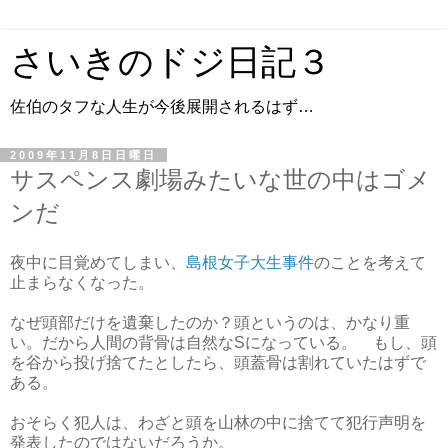
さいきのドジ日記３
佐伯のタフな人生が今後展開されるはず…
2009年11月8日日曜日
サスペンス劇場みたいな世の中はゴメ
ンだ
夜中に目覚めてしまい、
島根女子大生事件
のことを考えて
止まらなくなった。
なぜ頭部だけを遺棄したのか？頭というのは、かなり重
い。だから人間の背骨は自然なSになっている。 もし、頭
を谷から投げ捨てたとしたら、頭蓋骨は割れていたはずで
ある。
おそらく犯人は、わざと頭を山林の中に捨てて犯行声明を
発表したのではないだろうか。