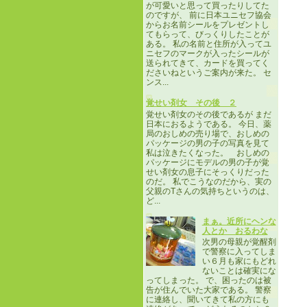
が可愛いと思って買ったりしてた
のですが、 前に日本ユニセフ協会
からお名前シールをプレゼントし
てもらって、びっくりしたことが
ある。 私の名前と住所が入ってユ
ニセフのマークが入ったシールが
送られてきて、カードを買ってく
ださいねというご案内が来た。 セ
ンス...
覚せい剤女 その後 ２
覚せい剤女のその後であるが まだ
日本におるようである。 今日、薬
局のおしめの売り場で、おしめの
パッケージの男の子の写真を見て
私は泣きたくなった。 おしめの
パッケージにモデルの男の子が覚
せい剤女の息子にそっくりだった
のだ。 私でこうなのだから、実の
父親のTさんの気持ちというのは、
ど...
まぁ。近所にヘンな
人とか おるわな
次男の母親が覚醒剤
で警察に入ってしま
い６月も家にもどれ
ないことは確実にな
ってしまった。 で、困ったのは被
告が住んでいた大家である。 警察
に連絡し、聞いてきて私の方にも