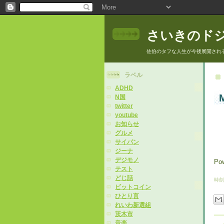
さいきのド
佐伯のタフな人生が今後展開され
ラベル
ADHD
M
N国
twitter
youtube
お知らせ
グルメ
サイパン
ジーナ
デジモノ
Po
テスト
どじ話
時刻
ビットコイン
ひとり言
れいわ新選組
茨木市
音楽