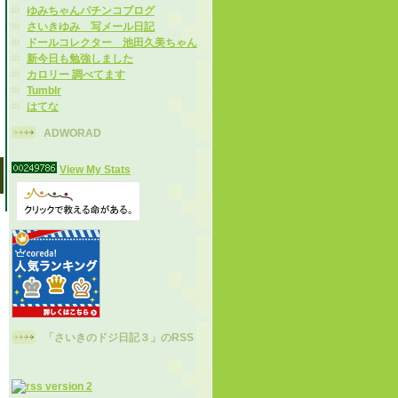
ゆみちゃんパチンコブログ
さいきゆみ 写メール日記
ドールコレクター 池田久美ちゃん
新今日も勉強しました
カロリー 調べてます
Tumblr
はてな
ADWORAD
View My Stats
「さいきのドジ日記３」のRSS