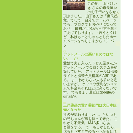
この度、 山下けい
き さんの市長選挙
のお手伝いをさせて
頂きました。 山下さんは「庶民感
覚」でして、自分でホームページ
でも、ブログでもおやりになって
おり、 最初だけ私がやり方を教え
てあげております。（言うとくけ
ど、私はもっとちゃんとしたホー
ムページを作りますから！） パ
ソ...
アットメールは悪いものではな
い。 が
愛媛で夫と入ったうどん屋さんが
アットメール で会員システムを構
築していた。 アットメールは携帯
サイトと携帯会員構築のASPであ
る。 ま、わからない人も多いと思
いますが、 ケッコウ便利なシステ
ムで料金もそれほどは高くないで
す。 でもまぁ。最近はgoogleの
gmailが...
三洋薬品の置き薬部門は大日本販
売となった
社名が変わりました…。といつも
の兄ちゃんが紙を持って来た。 こ
れから不景気 M&A多いなぁ。
と話をする。 で、もしかしたら、
僕ももうすぐ辞めちゃうかもしれ