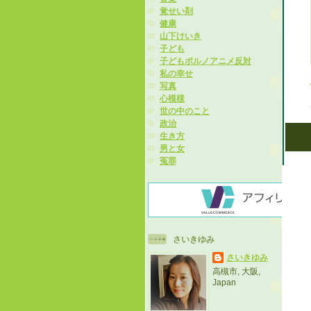
覚せい剤
健康
山下けいき
子ども
子どもポルノアニメ反対
私の幸せ
写真
心模様
世の中のこと
政治
生き方
男と女
冤罪
さいきゆみ
さいきゆみ
高槻市, 大阪,
Japan