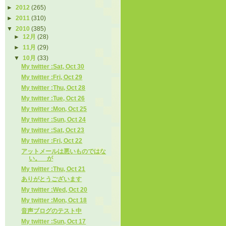
►
2012
(265)
►
2011
(310)
▼
2010
(385)
►
12月
(28)
►
11月
(29)
▼
10月
(33)
My twitter :Sat, Oct 30
My twitter :Fri, Oct 29
My twitter :Thu, Oct 28
My twitter :Tue, Oct 26
My twitter :Mon, Oct 25
My twitter :Sun, Oct 24
My twitter :Sat, Oct 23
My twitter :Fri, Oct 22
アットメールは悪いものではな
い。 が
My twitter :Thu, Oct 21
ありがとうございます
My twitter :Wed, Oct 20
My twitter :Mon, Oct 18
音声ブログのテスト中
My twitter :Sun, Oct 17