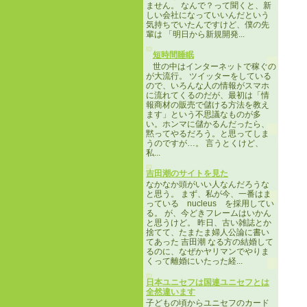
ません。 なんで？って聞くと、新
しい会社になっていいんだという
気持ちでいたんですけど、僕の先
輩は 「明日から新規開発...
短時間睡眠
世の中はインターネットで稼ぐの
が大流行。 ツイッターをしている
ので、いろんな人の情報がスマホ
に流れてくるのだが、最初は「情
報商材の販売で儲ける方法を教え
ます」という不思議なものが多
い。ホンマに儲かるんだったら、
黙ってやるだろう。と思ってしま
うのですが…。 言うとくけど、
私...
吉田潮のサイトを見た
なかなか頭がいい人なんだろうな
と思う。 まず、私が今、一番はま
っている nucleus を採用してい
る。 が、今どきフレームはいかん
と思うけど。 昨日、古い雑誌とか
捨てて、たまたま婦人公論に書い
てあった 吉田潮 なる方の結婚して
るのに、なぜかヤリマンでやりま
くって離婚にいたった経...
日本ユニセフは国連ユニセフとは
全然違います
子どもの頃からユニセフのカード