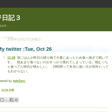
ジ日記３
るはず…
2010年10月27日水曜日
y twitter :Tue, Oct 26
11:18
朝ごはんが昨日の残り物で大量にあったため食べ過ぎて眠いで
す。 朝あまり食べないのがすっかり慣れてしまっている。朝むっち
ゃ食べてた時代が懐かしい。 24時間って本当に使い方が45年たって
もわからない。
wered by
twtr2src
.
:
12:50 午前