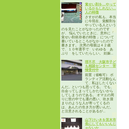
覚せい剤を…やって
いるかもしれない…
人の特徴
さすがの私も、本当
に今現在、覚醒剤を
やっている人という
のを見たことがなかったのです
が、 悩んでいたときに、意外に「
覚せい剤依存者の特徴 」について
書いているところがなかったので
書きます。 次男の母親は４２歳
で、１０年選手で いわゆる あ
ぶり をしていたらしい。 妊娠...
理不尽 大阪市子ど
も相談センター 苦
情受付中
前置（省略可） ボ
ランティア活動なん
て、私はしたくない
んだ。といつも思ってる。 でも、
出会ってしまってしかたないから
してしまうのである。 オマエの周
りに世の中でも運の悪い、吹き溜
まりのような人が寄ってくるの
は、あんたの生き方が悪いんだ。
と注意されることがあるが...
山下けいきを茨木市
長にしてもいいんじ
ゃないか