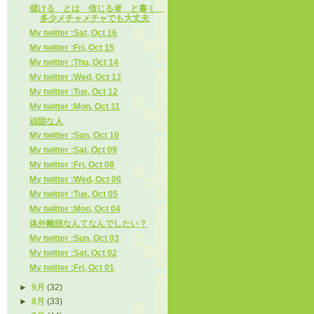
儲ける とは 信じる者 と書く
多少メチャメチャでも大丈夫
My twitter :Sat, Oct 16
My twitter :Fri, Oct 15
My twitter :Thu, Oct 14
My twitter :Wed, Oct 13
My twitter :Tue, Oct 12
My twitter :Mon, Oct 11
頑固な人
My twitter :Sun, Oct 10
My twitter :Sat, Oct 09
My twitter :Fri, Oct 08
My twitter :Wed, Oct 06
My twitter :Tue, Oct 05
My twitter :Mon, Oct 04
体外離脱なんてなんでしたい？
My twitter :Sun, Oct 03
My twitter :Sat, Oct 02
My twitter :Fri, Oct 01
►
9月
(32)
►
8月
(33)