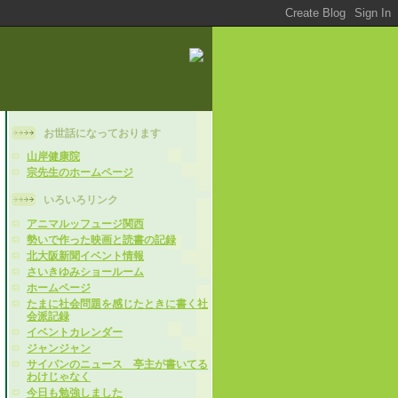
お世話になっております
山岸健康院
宗先生のホームページ
いろいろリンク
アニマルッフュージ関西
勢いで作った映画と読書の記録
北大阪新聞イベント情報
さいきゆみショールーム
ホームページ
たまに社会問題を感じたときに書く社
会派記録
イベントカレンダー
ジャンジャン
サイパンのニュース 亭主が書いてる
わけじゃなく
今日も勉強しました