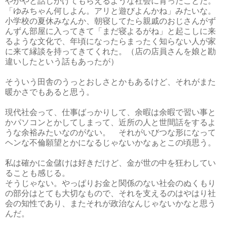
やかやと話しかけてもらえるような社会に育ったことだ。
「ゆみちゃん何しよん。アリと遊びよんかね」みたいな。
小学校の夏休みなんか、朝寝してたら親戚のおじさんがず
んずん部屋に入ってきて「まだ寝よるがね」と起こしに来
るような文化で、年頃になったらまったく知らない人が家
に来て縁談を持ってきてくれた。（店の店員さんを娘と勘
違いしたという話もあったが）
そういう田舎のうっとおしさとかもあるけど、それがまた
暖かさでもあると思う。
現代社会って、仕事ばっかりして、余暇は余暇で習い事と
かパソコンとかしてしまって、近所の人と世間話をするよ
うな余裕みたいなのがない。 それがいびつな形になって
ヘンな不倫願望とかになるじゃないかなぁとこの頃思う。
私は確かに金儲けは好きだけど、金が世の中を狂わしてい
ることも感じる。
そうじゃない。やっぱりお金と関係のない社会のぬくもり
の部分はとても大切なもので、それを支えるのはやはり社
会の知性であり、またそれが政治なんじゃないかなと思う
んだ。