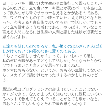
ヨーロッパを一回だけ大学生の頃に旅行して回ったことが
あるのだけど、立ち食いケーキ屋とか夜はバーで本当に立
って飲みながら皆でサッカーを見るとかがあるのである。
で、ワイワイとものすごい喋っていた。ええ感じやなと思
った。今考えると商店街で歩いてるだけで話しかけてもら
って立ち話するような感じである。やっぱり、マシなこと
言える人間になるには生身の人間と話した経験が必要だと
思うんだよね。
友達とも話したのであるが、私が驚くのはわざわざ人に話
しかけておいて内容のなさに驚くのである。
「ちょっと話しませんか？」って。おいおいって感じ。
私の何に興味があってどうして話しかけたくなったとかウ
ソでもうまいこと言えとか思ってしまうねん。
ホンマにおもろない。というか、おもろい生活してないか
ら、スカイプで話かけたかったりするのかもしれんけど
さ。
最近の私はプログラミングの趣味（たいしたことはない
が）ができて、なんかまったく知らない方に親切にいろい
ろネットで教えてもらえていることがとても暖かいなと。
男おらんくてもいいなとそれで最近思うんかな？