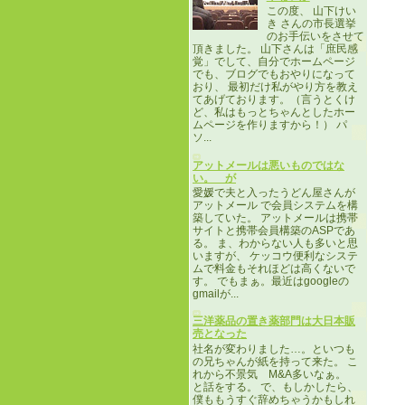
この度、 山下けい
き さんの市長選挙
のお手伝いをさせて
頂きました。 山下さんは「庶民感
覚」でして、自分でホームページ
でも、ブログでもおやりになって
おり、 最初だけ私がやり方を教え
てあげております。（言うとくけ
ど、私はもっとちゃんとしたホー
ムページを作りますから！） パ
ソ...
アットメールは悪いものではな
い。 が
愛媛で夫と入ったうどん屋さんが
アットメール で会員システムを構
築していた。 アットメールは携帯
サイトと携帯会員構築のASPであ
る。 ま、わからない人も多いと思
いますが、 ケッコウ便利なシステ
ムで料金もそれほどは高くないで
す。 でもまぁ。最近はgoogleの
gmailが...
三洋薬品の置き薬部門は大日本販
売となった
社名が変わりました…。といつも
の兄ちゃんが紙を持って来た。 こ
れから不景気 M&A多いなぁ。
と話をする。 で、もしかしたら、
僕ももうすぐ辞めちゃうかもしれ