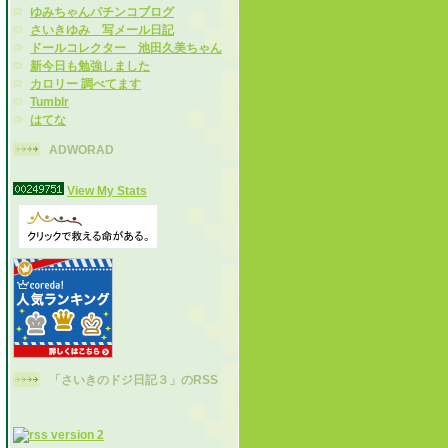
ゆみちゃんパチンコブログ
さいきゆみ 写メール日記
ドールコレクター 池田久美ちゃん
新今日も勉強しました
カロリー 調べてます
Tumblr
はてな
ADWORAD
View My Stats
「さいきのドジ日記３」のRSS