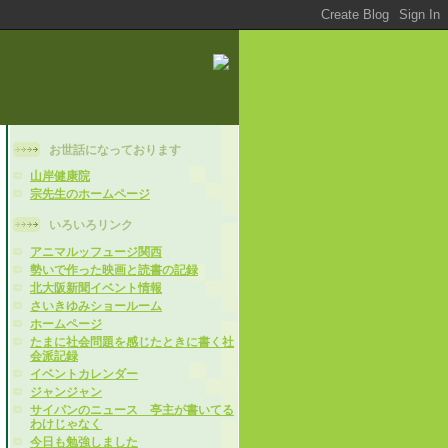
お世話になっております
山岸健康院
宗先生のホームページ
いろいろリンク
アニマルッフュージ関西
勢いで作った映画と読書の記録
北大阪新聞イベント情報
さいきゆみショールーム
ホームページ
たまに社会問題を感じたときに書く社
会派記録
イベントカレンダー
ジャンジャン
サイパンのニュース 亭主が書いてる
わけじゃなく
今日も勉強しました