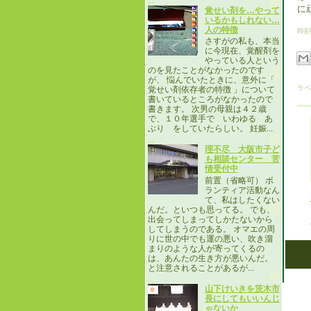
に
覚せい剤を…やって
いるかもしれない…
人の特徴
時刻
さすがの私も、本当
に今現在、覚醒剤を
やっている人という
のを見たことがなかったのです
が、 悩んでいたときに、意外に「
ラベ
覚せい剤依存者の特徴 」について
書いているところがなかったので
書きます。 次男の母親は４２歳
で、１０年選手で いわゆる あ
ぶり をしていたらしい。 妊娠...
理不尽 大阪市子ど
も相談センター 苦
情受付中
前置（省略可） ボ
ランティア活動なん
て、私はしたくない
んだ。といつも思ってる。 でも、
出会ってしまってしかたないから
してしまうのである。 オマエの周
りに世の中でも運の悪い、吹き溜
まりのような人が寄ってくるの
は、あんたの生き方が悪いんだ。
と注意されることがあるが...
山下けいきを茨木市
長にしてもいいんじ
ゃないか