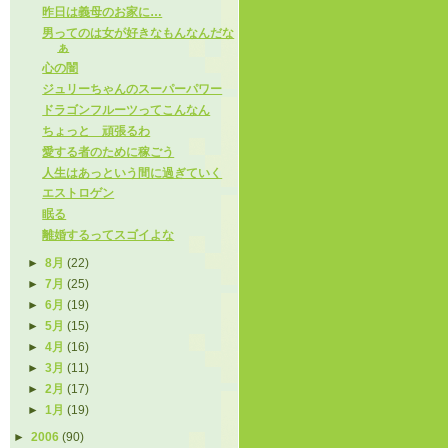
昨日は義母のお家に…
男ってのは女が好きなもんなんだな
ぁ
心の闇
ジュリーちゃんのスーパーパワー
ドラゴンフルーツってこんなん
ちょっと 頑張るわ
愛する者のために稼ごう
人生はあっという間に過ぎていく
エストロゲン
眠る
離婚するってスゴイよな
►
8月
(22)
►
7月
(25)
►
6月
(19)
►
5月
(15)
►
4月
(16)
►
3月
(11)
►
2月
(17)
►
1月
(19)
►
2006
(90)