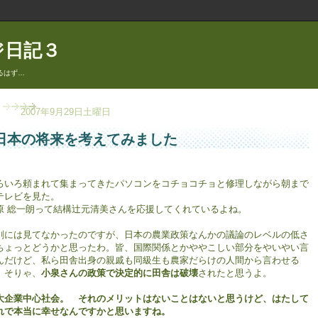
ジ日記３
るはず…
2007年9月29日土曜日
日本の将来を考えてみました
ろいろ頼まれて集まってきたパソコンをコチョコチョと修理しながら朝まで
テレビを見た。
原 総一朗って結構辻元清美さんを応援してくれているよね。
剣には見てなかったのですが、日本の農業政策なんかの議論のレベルの低さ
ちょっとどうかと思ったわ。皆、国際関係とかややこしい部分をやいやい言
んだけど、私ら田舎出身の親戚も同級生も農家だらけの人間から言わせる
、そりゃ、
小泉さんの政策で決定的に田舎は破壊
されたと思うよ。
大企業中心社会。 それのメリットはないことはないと思うけど、はたして
れで本当に幸せなんですかと思いますね。