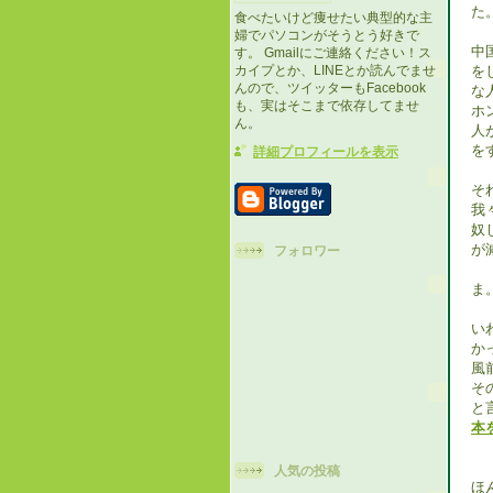
た
食べたいけど痩せたい典型的な主
婦でパソコンがそうとう好きで
中
す。 Gmailにご連絡ください！ス
を
カイプとか、LINEとか読んでませ
んので、ツイッターもFacebook
な
も、実はそこまで依存してませ
ホ
ん。
人
を
詳細プロフィールを表示
そ
我
奴
が
フォロワー
ま
い
か
風
そ
と
本
人気の投稿
ほ