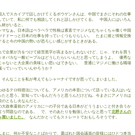
。
国人でスカイプで話しかけてくるボウゲンさんは、中国でまさにそれの仕事
していて、私に何でも相談してくれと話しかけてくる。 中国人にはいろん
人材がいると。
ンマなぁ。日本語はペラペラで性格は素直でマジメなむちゃくちゃ働く中国
がドドーっと日本の仕事を持っていくつもりらしい。 たまに彼と情報交換
すると今の中国の勢いが恐ろしい感じがするときがある。
れで企業が力をつけて経営黒字が高まるかしれないけど、じゃ、それを買う
々オバカな一般ピープルはどうしたらいいんだと思ってしまうよ。 優秀な
じゃないと大企業の美味しい思いはできない。 普通にマジメに働ける職場
減っていっていいんやろうか？
。そんなことを私が考えてもシャーナイですが思ってしまいました。
わゆるテロ特措法についても、アメリカの本音について語っている人はいな
ったと思う。皆知っているんだろうと思うんだけどね。今まさにアメリカは
前のともし火なんだと。
の大政奉還前のアメリカに一の子分である日本がどううまいこと付き合うか
言う問題なのである。 で、そのあたりを勉強したいなと思って
北野さんの
を買いました。
なんだかとってもストレートでおもしろそうです。
んまに、何か不安なことばかりで、選ばれた国会議員の皆様にはひとつ本当