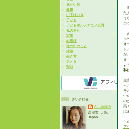
覚せい剤
世
健康
た
山下けいき
う
子ども
力
子どもポルノアニメ反対
私の幸せ
高
写真
ル
心模様
オ
世の中のこと
ド
政治
が
生き方
ま
男と女
よ
冤罪
私
先
っ
そ
中
さいきゆみ
の
高
さいきゆみ
は
高槻市, 大阪,
Japan
こ
ア