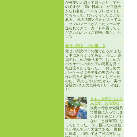
が可愛いと思って買ったりしてた
のですが、 前に日本ユニセフ協会
からお名前シールをプレゼントし
てもらって、びっくりしたことが
ある。 私の名前と住所が入ってユ
ニセフのマークが入ったシールが
送られてきて、カードを買ってく
ださいねというご案内が来た。 セ
ンス...
覚せい剤女 その後 ２
覚せい剤女のその後であるが まだ
日本におるようである。 今日、薬
局のおしめの売り場で、おしめの
パッケージの男の子の写真を見て
私は泣きたくなった。 おしめの
パッケージにモデルの男の子が覚
せい剤女の息子にそっくりだった
のだ。 私でこうなのだから、実の
父親のTさんの気持ちというのは、
ど...
まぁ。近所にヘンな
人とか おるわな
次男の母親が覚醒剤
で警察に入ってしま
い６月も家にもどれ
ないことは確実にな
ってしまった。 で、困ったのは被
告が住んでいた大家である。 警察
に連絡し、聞いてきて私の方にも