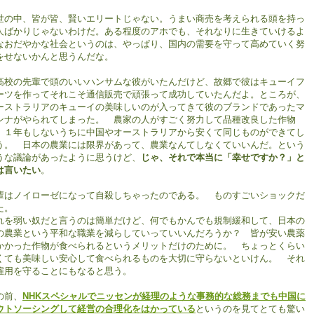
の中、皆が皆、賢いエリートじゃない。うまい商売を考えられる頭を持っ
人ばかりじゃないわけだ。ある程度のアホでも、それなりに生きていけるよ
なおだやかな社会というのは、やっぱり、国内の需要を守って高めていく努
をせないかんと思うんだな。
校の先輩で頭のいいハンサムな彼がいたんだけど、故郷で彼はキューイフ
ーツを作ってそれこそ通信販売で頑張って成功していたんだよ。ところが、
ーストラリアのキューイの美味しいのが入ってきて彼のブランドであったマ
ンナがやられてしまった。 農家の人がすごく努力して品種改良した作物
、１年もしないうちに中国やオーストラリアから安くて同じものができてし
う。 日本の農業には限界があって、農業なんてしなくていいんだ。という
うな議論があったように思うけど、
じゃ、それで本当に「幸せですか？」と
は言いたい
。
輩はノイローゼになって自殺しちゃったのである。 ものすごいショックだ
た。
れを弱い奴だと言うのは簡単だけど、何でもかんでも規制緩和して、日本の
の農業という平和な職業を減らしていっていいんだろうか？ 皆が安い農薬
かかった作物が食べられるというメリットだけのために。 ちょっとくらい
くても美味しい安心して食べられるものを大切に守らないといけん。 それ
雇用を守ることにもなると思う。
の前、
NHKスペシャルでニッセンが経理のような事務的な総務までも中国に
ウトソーシングして経営の合理化をはかっている
というのを見てとても驚い