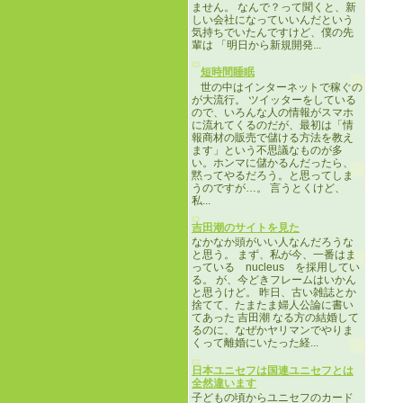
ません。 なんで？って聞くと、新
しい会社になっていいんだという
気持ちでいたんですけど、僕の先
輩は 「明日から新規開発...
短時間睡眠
世の中はインターネットで稼ぐの
が大流行。 ツイッターをしている
ので、いろんな人の情報がスマホ
に流れてくるのだが、最初は「情
報商材の販売で儲ける方法を教え
ます」という不思議なものが多
い。ホンマに儲かるんだったら、
黙ってやるだろう。と思ってしま
うのですが…。 言うとくけど、
私...
吉田潮のサイトを見た
なかなか頭がいい人なんだろうな
と思う。 まず、私が今、一番はま
っている nucleus を採用してい
る。 が、今どきフレームはいかん
と思うけど。 昨日、古い雑誌とか
捨てて、たまたま婦人公論に書い
てあった 吉田潮 なる方の結婚して
るのに、なぜかヤリマンでやりま
くって離婚にいたった経...
日本ユニセフは国連ユニセフとは
全然違います
子どもの頃からユニセフのカード