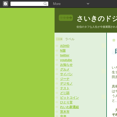
さいきのド
佐伯のタフな人生が今後展開され
ラベル
ADHD
N国
twitter
youtube
お知らせ
い
グルメ
生
サイパン
田
ジーナ
デジモノ
真
テスト
は
どじ話
う
ビットコイン
と
ひとり言
れいわ新選組
茨木市
そ
音楽