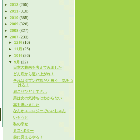
►
2012
(265)
►
2011
(310)
►
2010
(385)
►
2009
(326)
►
2008
(327)
▼
2007
(233)
►
12月
(16)
►
11月
(25)
►
10月
(26)
▼
9月
(22)
日本の将来を考えてみました
どん底から這い上がれ！
それはタブン詐欺だと思う 気をつ
けろ！
肩こりひどくてさ…
男は女の気持ちはわからない
車を洗いました
なんかエコロジーでいいじゃん
いもうと
私の幸せ
ミス･ポター
前に見えるやろ！