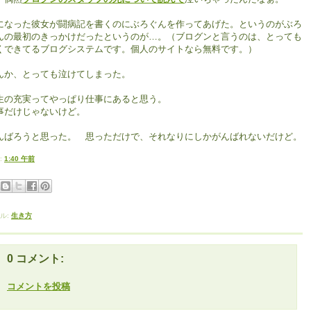
になった彼女が闘病記を書くのにぶろぐんを作ってあげた。というのがぶろ
んの最初のきっかけだったというのが…。（ブログンと言うのは、とっても
くできてるブログシステムです。個人のサイトなら無料です。）
んか、とっても泣けてしまった。
生の充実ってやっぱり仕事にあると思う。
事だけじゃないけど。
んばろうと思った。 思っただけで、それなりにしかがんばれないだけど。
:
1:40 午前
ル:
生き方
0 コメント:
コメントを投稿