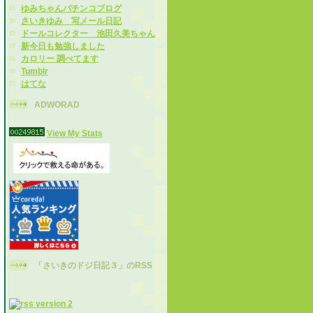
ゆみちゃんパチンコブログ
さいきゆみ 写メール日記
ドールコレクター 池田久美ちゃん
新今日も勉強しました
カロリー 調べてます
Tumblr
はてな
ADWORAD
View My Stats
「さいきのドジ日記３」のRSS