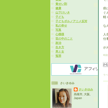
覚せい剤
癌
健康
ぐ
山下けいき
軽
子ども
子どもポルノアニメ反対
な
私の幸せ
写真
人
心模様
仕
世の中のこと
政治
が
生き方
男と女
時刻
冤罪
ラベ
さいきゆみ
さいきゆみ
高槻市, 大阪,
Japan