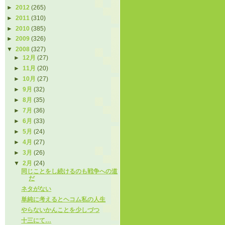
►
2012
(265)
►
2011
(310)
►
2010
(385)
►
2009
(326)
▼
2008
(327)
►
12月
(27)
►
11月
(20)
►
10月
(27)
►
9月
(32)
►
8月
(35)
►
7月
(36)
►
6月
(33)
►
5月
(24)
►
4月
(27)
►
3月
(26)
▼
2月
(24)
同じことをし続けるのも戦争への道
だ
ネタがない
単純に考えるとヘコム私の人生
やらないかんことを少しづつ
十三にて…