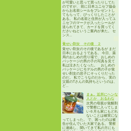
が可愛いと思って買ったりしてた
のですが、 前に日本ユニセフ協会
からお名前シールをプレゼントし
てもらって、びっくりしたことが
ある。 私の名前と住所が入ってユ
ニセフのマークが入ったシールが
送られてきて、カードを買ってく
ださいねというご案内が来た。 セ
ンス...
覚せい剤女 その後 ２
覚せい剤女のその後であるが まだ
日本におるようである。 今日、薬
局のおしめの売り場で、おしめの
パッケージの男の子の写真を見て
私は泣きたくなった。 おしめの
パッケージにモデルの男の子が覚
せい剤女の息子にそっくりだった
のだ。 私でこうなのだから、実の
父親のTさんの気持ちというのは、
ど...
まぁ。近所にヘンな
人とか おるわな
次男の母親が覚醒剤
で警察に入ってしま
い６月も家にもどれ
ないことは確実にな
ってしまった。 で、困ったのは被
告が住んでいた大家である。 警察
に連絡し、聞いてきて私の方にも