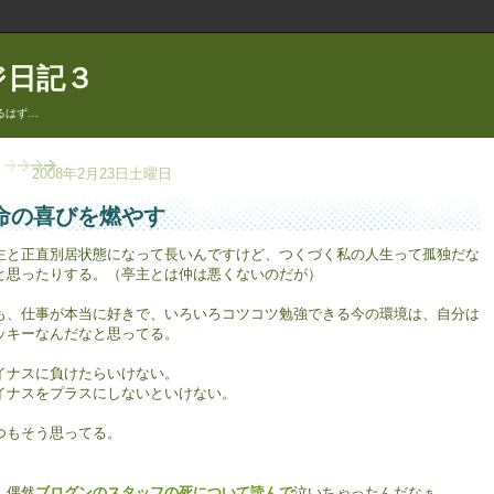
ジ日記３
るはず…
2008年2月23日土曜日
命の喜びを燃やす
主と正直別居状態になって長いんですけど、つくづく私の人生って孤独だな
と思ったりする。（亭主とは仲は悪くないのだが）
も、仕事が本当に好きで、いろいろコツコツ勉強できる今の環境は、自分は
ッキーなんだなと思ってる。
イナスに負けたらいけない。
イナスをプラスにしないといけない。
つもそう思ってる。
、偶然
ブログンのスタッフの死について読んで
泣いちゃったんだなぁ。