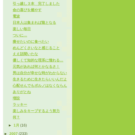
引っ越し３本 完了しました
命の喜びを燃やす
電波
日本人は集まれば龍となる
楽しい毎日
ついに…
痩せたいのに食べたい
めんどくさいなと感じること
ええ話聞いたな
優しくて知的な理系に憧れる…
元気があれば何とかなるさ！
男は自分が幸せな時がわからない
生きるために生きたらいいんだよ
心配せんでもポルノはなくならん
ありがとね
増設
ラッキー
楽しみをキープするよう努力
何？
►
1月
(16)
►
2007
(233)