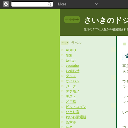
さいきのド
佐伯のタフな人生が今後展開され
ラベル
ADHD
N国
twitter
亭
youtube
ぁ
お知らせ
グルメ
で
サイパン
ラ
ジーナ
デジモノ
マ
テスト
マ
どじ話
ビットコイン
い
ひとり言
れいわ新選組
茨木市
で
音楽