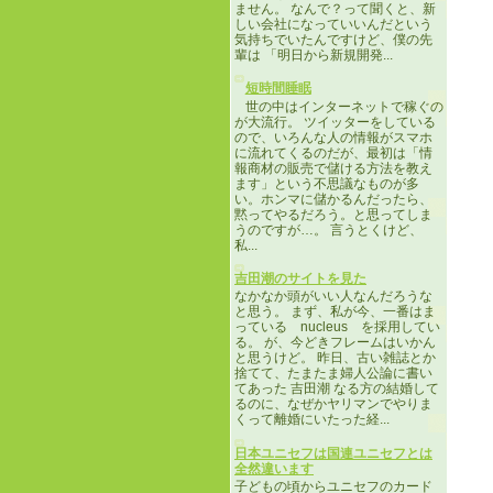
ません。 なんで？って聞くと、新
しい会社になっていいんだという
気持ちでいたんですけど、僕の先
輩は 「明日から新規開発...
短時間睡眠
世の中はインターネットで稼ぐの
が大流行。 ツイッターをしている
ので、いろんな人の情報がスマホ
に流れてくるのだが、最初は「情
報商材の販売で儲ける方法を教え
ます」という不思議なものが多
い。ホンマに儲かるんだったら、
黙ってやるだろう。と思ってしま
うのですが…。 言うとくけど、
私...
吉田潮のサイトを見た
なかなか頭がいい人なんだろうな
と思う。 まず、私が今、一番はま
っている nucleus を採用してい
る。 が、今どきフレームはいかん
と思うけど。 昨日、古い雑誌とか
捨てて、たまたま婦人公論に書い
てあった 吉田潮 なる方の結婚して
るのに、なぜかヤリマンでやりま
くって離婚にいたった経...
日本ユニセフは国連ユニセフとは
全然違います
子どもの頃からユニセフのカード