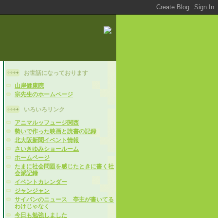
お世話になっております
山岸健康院
宗先生のホームページ
いろいろリンク
アニマルッフュージ関西
勢いで作った映画と読書の記録
北大阪新聞イベント情報
さいきゆみショールーム
ホームページ
たまに社会問題を感じたときに書く社
会派記録
イベントカレンダー
ジャンジャン
サイパンのニュース 亭主が書いてる
わけじゃなく
今日も勉強しました