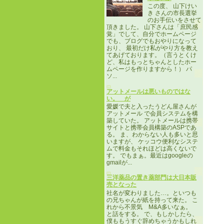
この度、 山下けい
き さんの市長選挙
のお手伝いをさせて
頂きました。 山下さんは「庶民感
覚」でして、自分でホームページ
でも、ブログでもおやりになって
おり、 最初だけ私がやり方を教え
てあげております。（言うとくけ
ど、私はもっとちゃんとしたホー
ムページを作りますから！） パ
ソ...
アットメールは悪いものではな
い。 が
愛媛で夫と入ったうどん屋さんが
アットメール で会員システムを構
築していた。 アットメールは携帯
サイトと携帯会員構築のASPであ
る。 ま、わからない人も多いと思
いますが、 ケッコウ便利なシステ
ムで料金もそれほどは高くないで
す。 でもまぁ。最近はgoogleの
gmailが...
三洋薬品の置き薬部門は大日本販
売となった
社名が変わりました…。といつも
の兄ちゃんが紙を持って来た。 こ
れから不景気 M&A多いなぁ。
と話をする。 で、もしかしたら、
僕ももうすぐ辞めちゃうかもしれ