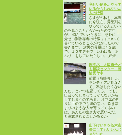
覚せい剤を…やって
いるかもしれない…
人の特徴
さすがの私も、本当
に今現在、覚醒剤を
やっている人という
のを見たことがなかったのです
が、 悩んでいたときに、意外に「
覚せい剤依存者の特徴 」について
書いているところがなかったので
書きます。 次男の母親は４２歳
で、１０年選手で いわゆる あ
ぶり をしていたらしい。 妊娠...
理不尽 大阪市子ど
も相談センター 苦
情受付中
前置（省略可） ボ
ランティア活動なん
て、私はしたくない
んだ。といつも思ってる。 でも、
出会ってしまってしかたないから
してしまうのである。 オマエの周
りに世の中でも運の悪い、吹き溜
まりのような人が寄ってくるの
は、あんたの生き方が悪いんだ。
と注意されることがあるが...
山下けいきを茨木市
長にしてもいいんじ
ゃないか