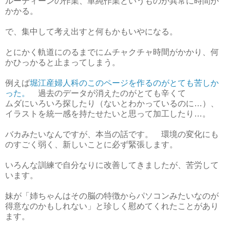
ルーティーンの作業、単純作業というものが異常に時間が
かかる。
で、集中して考え出すと何もかもいやになる。
とにかく軌道にのるまでにムチャクチャ時間がかかり、何
かひっかると止まってしまう。
例えば
堀江産婦人科のこのページを作るのがとても苦しか
った。
過去のデータが消えたのがとても辛くて
ムダにいろいろ探したり（ないとわかっているのに…）、
イラストを統一感を持たせたいと思って加工したり…。
バカみたいなんですが、本当の話です。 環境の変化にも
のすごく弱く、新しいことに必ず緊張します。
いろんな訓練で自分なりに改善してきましたが、苦労して
います。
妹が「姉ちゃんはその脳の特徴からパソコンみたいなのが
得意なのかもしれない」と珍しく慰めてくれたことがあり
ます。