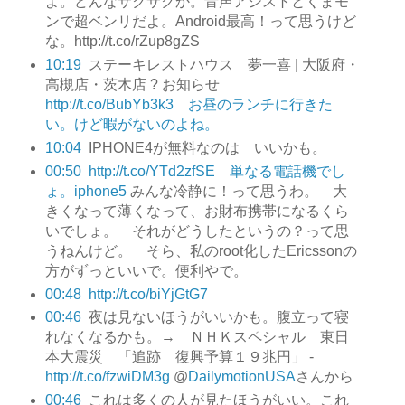
よ。どんなサクサクか。音声アシストとくまモ
ンで超ベンリだよ。Android最高！って思うけど
な。http://t.co/rZup8gZS
10:19
ステーキレストハウス 夢一喜 | 大阪府・
高槻店・茨木店 ? お知らせ
http://t.co/BubYb3k3 お昼のランチに行きた
い。けど暇がないのよね。
10:04
IPHONE4が無料なのは いいかも。
00:50
http://t.co/YTd2zfSE 単なる電話機でし
ょ。iphone5
みんな冷静に！って思うわ。 大
きくなって薄くなって、お財布携帯になるくら
いでしょ。 それがどうしたというの？って思
うねんけど。 そら、私のroot化したEricssonの
方がずっといいで。便利やで。
00:48
http://t.co/biYjGtG7
00:46
夜は見ないほうがいいかも。腹立って寝
れなくなるかも。→ ＮＨＫスペシャル 東日
本大震災 「追跡 復興予算１９兆円」 -
http://t.co/fzwiDM3g
@
DailymotionUSA
さんから
00:46
これは多くの人が見たほうがいい。これ