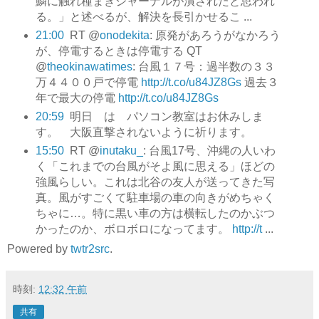
鱗に触れ種まきジャーナルが潰されたと思われ
る。」と述べるが、解決を長引かせるこ ...
21:00
RT @
onodekita
: 原発があろうがなかろう
が、停電するときは停電する QT
@
theokinawatimes
: 台風１７号：過半数の３３
万４４００戸で停電
http://t.co/u84JZ8Gs
過去３
年で最大の停電
http://t.co/u84JZ8Gs
20:59
明日 は パソコン教室はお休みしま
す。 大阪直撃されないように祈ります。
15:50
RT @
inutaku_
: 台風17号、沖縄の人いわ
く「これまでの台風がそよ風に思える」ほどの
強風らしい。これは北谷の友人が送ってきた写
真。風がすごくて駐車場の車の向きがめちゃく
ちゃに…。特に黒い車の方は横転したのかぶつ
かったのか、ボロボロになってます。
http://t
...
Powered by
twtr2src
.
時刻:
12:32 午前
共有