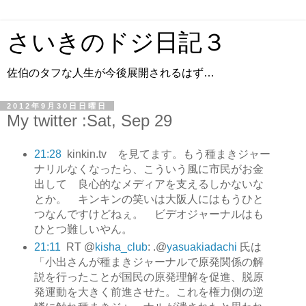
さいきのドジ日記３
佐伯のタフな人生が今後展開されるはず…
2012年9月30日日曜日
My twitter :Sat, Sep 29
21:28
kinkin.tv を見てます。もう種まきジャー
ナリルなくなったら、こういう風に市民がお金
出して 良心的なメディアを支えるしかないな
とか。 キンキンの笑いは大阪人にはもうひと
つなんですけどねぇ。 ビデオジャーナルはも
ひとつ難しいやん。
21:11
RT @
kisha_club
: .@
yasuakiadachi
氏は
「小出さんが種まきジャーナルで原発関係の解
説を行ったことが国民の原発理解を促進、脱原
発運動を大きく前進させた。これを権力側の逆