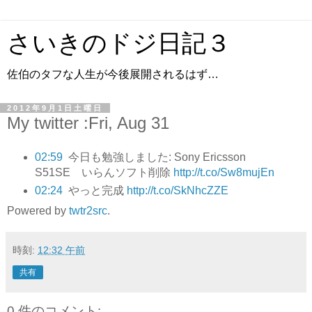
さいきのドジ日記３
佐伯のタフな人生が今後展開されるはず…
2012年9月1日土曜日
My twitter :Fri, Aug 31
02:59
今日も勉強しました: Sony Ericsson
S51SE いらんソフト削除
http://t.co/Sw8mujEn
02:24
やっと完成
http://t.co/SkNhcZZE
Powered by
twtr2src
.
時刻:
12:32 午前
共有
0 件のコメント: