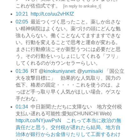
これが佐伯式です。
[
in reply to ankake_t
]
10:21
http://t.co/uu2vHKfZ
02:05
最近つくづく思ったこと。薬しか出さな
い精神病院はよくない。薬づけの頭にどんな勉
強も入らない。働くことなんてますますできな
い。行動を変えることで思考と運命が変わる。
まさに行動療法こそが新型うつには必要だと思
う。その行動をいっしょにしてくれる「フリ」
してくれるのがカウンセラーらしい。
01:36
RT @
kinokuniyanet
: @
yumisaiki
「国公立
大を攻撃目標に」 効果的な人気取り、国力の
低下、格差の固定・・・・これを使うのは、よ
っぽど手っ取り早く人気がほしい場合。ゲスな
手だわな。
01:34
中日新聞:ただちに支障ない 地方交付税
支払い遅れる可能性:愛知(CHUNICHI Web)
http://t.co/NYjuwPsN これって本当に政治の無
責任だと思う。交付税が遅れたら結局、地方自
治体が銀行からお金借りたりして工面するわけ