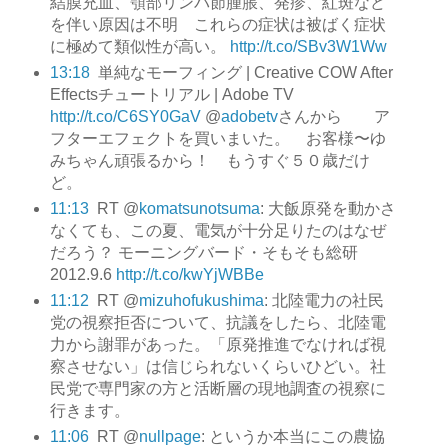
結膜充血、顎部リンパ節腫脹、発疹、紅斑など
を伴い原因は不明 これらの症状は被ばく症状
に極めて類似性が高い。
http://t.co/SBv3W1Ww
13:18
単純なモーフィング | Creative COW After
Effectsチュートリアル | Adobe TV
http://t.co/C6SY0GaV
@
adobetv
さんから ア
フターエフェクトを買いまいた。 お客様〜ゆ
みちゃん頑張るから！ もうすぐ５０歳だけ
ど。
11:13
RT @
komatsunotsuma
: 大飯原発を動かさ
なくても、この夏、電気が十分足りたのはなぜ
だろう？ モーニングバード・そもそも総研
2012.9.6
http://t.co/kwYjWBBe
11:12
RT @
mizuhofukushima
: 北陸電力の社民
党の視察拒否について、抗議をしたら、北陸電
力から謝罪があった。「原発推進でなければ視
察させない」は信じられないくらいひどい。社
民党で専門家の方と活断層の現地調査の視察に
行きます。
11:06
RT @
nullpage
: というか本当にこの農協