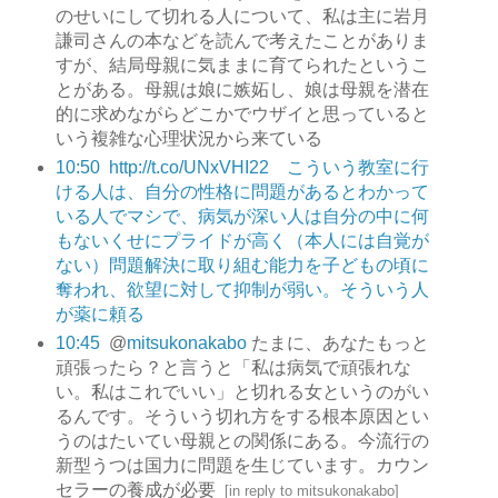
のせいにして切れる人について、私は主に岩月
謙司さんの本などを読んで考えたことがありま
すが、結局母親に気ままに育てられたというこ
とがある。母親は娘に嫉妬し、娘は母親を潜在
的に求めながらどこかでウザイと思っていると
いう複雑な心理状況から来ている
10:50
http://t.co/UNxVHI22 こういう教室に行
ける人は、自分の性格に問題があるとわかって
いる人でマシで、病気が深い人は自分の中に何
もないくせにプライドが高く（本人には自覚が
ない）問題解決に取り組む能力を子どもの頃に
奪われ、欲望に対して抑制が弱い。そういう人
が薬に頼る
10:45
@
mitsukonakabo
たまに、あなたもっと
頑張ったら？と言うと「私は病気で頑張れな
い。私はこれでいい」と切れる女というのがい
るんです。そういう切れ方をする根本原因とい
うのはたいてい母親との関係にある。今流行の
新型うつは国力に問題を生じています。カウン
セラーの養成が必要
[
in reply to mitsukonakabo
]