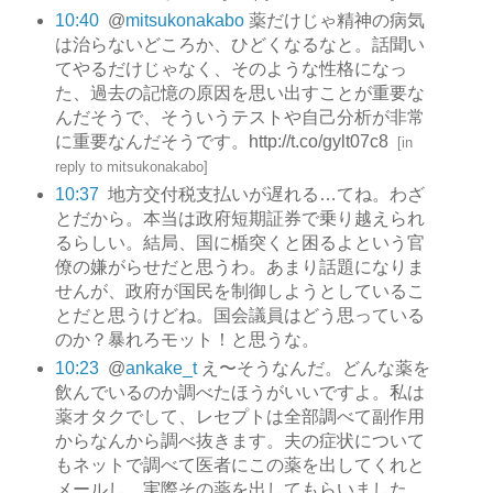
10:40
@
mitsukonakabo
薬だけじゃ精神の病気
は治らないどころか、ひどくなるなと。話聞い
てやるだけじゃなく、そのような性格になっ
た、過去の記憶の原因を思い出すことが重要な
んだそうで、そういうテストや自己分析が非常
に重要なんだそうです。http://t.co/gylt07c8
[
in
reply to mitsukonakabo
]
10:37
地方交付税支払いが遅れる…てね。わざ
とだから。本当は政府短期証券で乗り越えられ
るらしい。結局、国に楯突くと困るよという官
僚の嫌がらせだと思うわ。あまり話題になりま
せんが、政府が国民を制御しようとしているこ
とだと思うけどね。国会議員はどう思っている
のか？暴れろモット！と思うな。
10:23
@
ankake_t
え〜そうなんだ。どんな薬を
飲んでいるのか調べたほうがいいですよ。私は
薬オタクでして、レセプトは全部調べて副作用
からなんから調べ抜きます。夫の症状について
もネットで調べて医者にこの薬を出してくれと
メールし、実際その薬を出してもらいました。