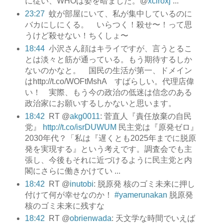
に従い、WHOは姿を暗ました。@
xciroxj
...
23:27
蚊が部屋にいて、私が集中しているのに
バカにしにくる。 いらつく！殺せ〜！って思
うけど殺せない！ちくしょ〜
18:44
小沢さん顔はキライですが、言うとるこ
とは淡々と筋が通っている。もう期待するしか
ないのかなと。 国民の生活が第一、ドメイン
はhttp://t.co/WOFtMshA すばらしい。代理店偉
い！ 実際、もう今の政治の低迷は信念のある
政治家にお願いするしかないと思います。
18:42
RT @
akg0011
: 菅直人『責任放棄の自民
党』
http://t.co/isrDUWUM
民主党は『原発ゼロ』
2030年代？「私は『遅くとも2025年までに脱原
発を実現する』という考えです。調査会でも主
張し、今後もそれに近づけるように民主党と内
閣にさらに働きかけてい ...
18:42
RT @
inutobi
: 脱原発 核のゴミ未来に押し
付けて何が幸せなのか！
#yamerunakan
脱原発
核のゴミ未来に残すな
18:42
RT @
obrienwada
: 天文学な時間でいえば