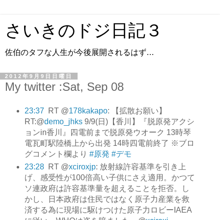
さいきのドジ日記３
佐伯のタフな人生が今後展開されるはず…
2012年9月9日日曜日
My twitter :Sat, Sep 08
23:37
RT @
178kakapo
: 【拡散お願い】
RT:@
demo_jhks
9/9(日)【香川】『脱原発アクシ
ョンin香川』四電前まで脱原発ウオーク 13時琴
電瓦町駅陸橋上から出発 14時四電前終了 ※ブロ
グコメント欄より
#原発
#デモ
23:28
RT @
xciroxjp
: 放射線許容基準を引き上
げ、感受性が100倍高い子供にさえ適用。かつて
ソ連政府は許容基準量を超えることを拒否。し
かし、日本政府は住民ではなく原子力産業を救
済する為に現場に駆けつけた原子力ロビーIAEA