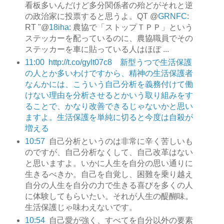
看板多いんだけど多分関係者の殆どがそれと逆
の政治家に投票すると思うよ。QT @
GRNFC
:
RT "@
18iha
: 農協で「ストップＴＰＰ」という
ステッカーを配っているのに、農協職員でその
ステッカーを車に貼っている人はほぼ ...
11:00
http://t.co/gylt07c8 新型うつで生活保護
の人とか多いわけですから、精神の生活保護者
なんかには、こういう自己分析を義務付けて働
けない理由を分析させるとかいう取り組みをす
ることで、かなり改善できるじゃないかと思い
ますよ。生活保護を単純に切ると今度は自殺が
増える
10:57
自己分析というのは非常に辛く苦しいも
のですが、自己分析なくして、自己改革はない
と思いますよ。いかに人生を自分の思い通りに
生きるべきか。自己を自覚し、困難を乗り越え
自分の人生を自分の力で生きる喜びを多くの人
に体験してもらいたい。それが人生の醍醐味。
生活保護じゃ味わえないです。
10:54
自己愛が強く、すべてを自分以外の要素