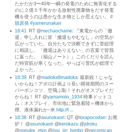
たかだか3〜40年一瞬の発電のために無害化する
のに２億５千年かかる放射性廃棄物をだす発電
機を使うのは愚かな生き物としか思えない。
#
脱原発
#yamerunakan
18:41
RT @
mechaochame
: 『東電からの「撤
退」申し入れに皆「撤退もやむなし」の空気が
広がっていた。自分たちで決断できずに菅総理
に相談し、「撤退はありえない」の言葉で皆我
に返った。（福山ノート）』このくだりを読ん
だ時背筋が寒くなった。やっぱり菅氏が総理で
よかった。 ...
18:39
RT @
madoka8madoka
: 最新鋭！じゃな
いからね！アポロ計画より長い開発期間のスー
パーポンコツ、空飛ぶ恥！それがオスプレイだ
からね！ RT @
yamamoto_1934
時事ドットコ
ム：オスプレイ、市街地に緊急着陸＝機体から
煙、液体漏れか−米
http://t
...
18:38
RT @
asunokaori
: QT @
torapocodan
: お廃
炉！ @
asunokaori
@
kerokazu
@
jdroku
@
nonuke_ntyo
@
jiyu_jin_bimbo
@
necomican