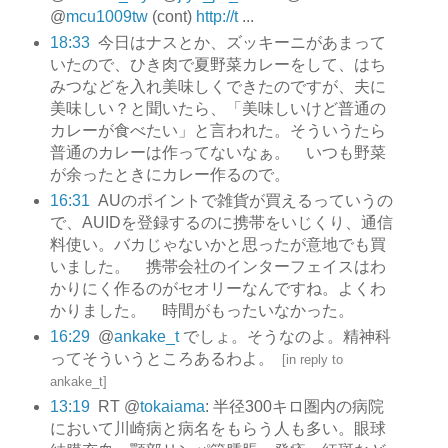
@
mcu1009tw
(cont)
http://t
...
18:33
今日はナスとか、ズッキーニがあまって
いたので、ひき肉で夏野菜カレーをして、はち
みつなどを入れ美味しくできたのですが、夫に
美味しい？と聞いたら、「美味しいけど普通の
カレーが食べたい」と言われた。そういうたら
普通のカレーは作ってないなぁ。 いつも野菜
が余ったときにカレー作るので。
16:31
AUのポイントで雑貨が買えるっていうの
で、AUIDを登録するのに携帯をいじくり、通信
料使い。バカじゃないかと思ったが意地でも買
いました。 携帯会社のインターフェイスはわ
かりにく作るのがセオリーなんですね。よくわ
かりました。 時間がもったいなかった。
16:29
@
ankake_t
でしょ。そうなのよ。精神科
ってそういうところあるわよ。
[
in reply to
ankake_t
]
13:19
RT @
tokaiama
: 半径300キロ圏内の病院
において川崎病と病名をもらう人も多い。眼球