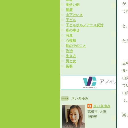
が
覚せい剤
健康
て
山下けいき
子ども
子どもポルノアニメ反対
と
私の幸せ
写真
た
心模様
世の中のこと
政治
生き方
男と女
去
冤罪
食
山
て
山
さいきゆみ
う
さいきゆみ
高槻市, 大阪,
楽
Japan