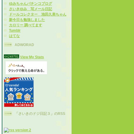
ゆみちゃんパチンコブログ
さいきゆみ 写メール日記
ドールコレクター 池田久美ちゃん
新今日も勉強しました
カロリー 調べてます
Tumblr
はてな
ADWORAD
View My Stats
「さいきのドジ日記３」のRSS