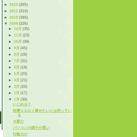
►
2012
(265)
►
2011
(310)
►
2010
(385)
▼
2009
(326)
►
12月
(35)
►
11月
(23)
►
10月
(39)
►
9月
(45)
►
8月
(26)
►
7月
(31)
►
6月
(16)
►
5月
(23)
►
4月
(21)
►
3月
(20)
►
2月
(17)
▼
1月
(30)
いじめる？
性懲りもなく痩せたいとは思ってい
る
大変だ
パソコンの調子が悪い
行動力だ