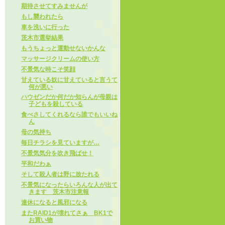
期待させてすみませんが
もし襲われたら
車を洗いに行った
茨木市選挙結果
もうちょっと運動せないかんな
マッサージクリームの使い方
不景気な時こそ笑顔
甘えている奴に甘えていると言うて
何が悪い
ハウゼンだか何だか知らんが母親は
子どもを殺している
食べさしてくれるなら誰でもいいね
ん
母の気持ち
毎日チラシを見ていますが…
不景気気分を吹き飛ばせ！
平和だわぁ
そして殺人者は野に放たれる
不景気になったらいろんな人が出て
きます 茨木市注意報
連休になると風邪になる
またRAID1が壊れてさぁ BK1で
お買い物