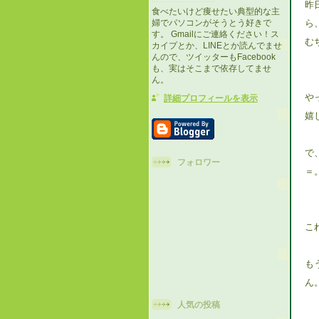
昨
食べたいけど痩せたい典型的な主
ら
婦でパソコンがそうとう好きで
す。 Gmailにご連絡ください！ス
む
カイプとか、LINEとか読んでませ
んので、ツイッターもFacebook
も、実はそこまで依存してませ
ん。
や
詳細プロフィールを表示
嬉
で
フォロワー
＝
こ
も
ん
人気の投稿