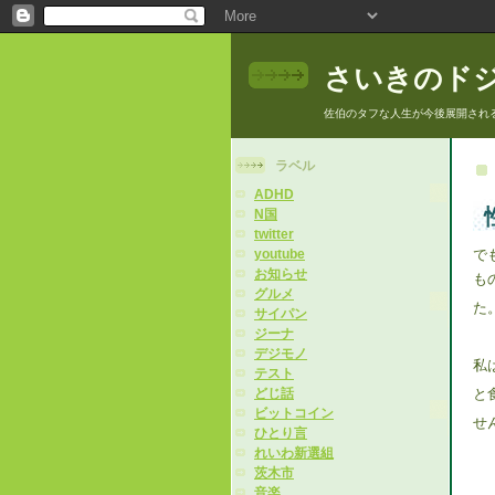
さいきのド
佐伯のタフな人生が今後展開され
ラベル
ADHD
N国
twitter
で
youtube
お知らせ
も
グルメ
た
サイパン
ジーナ
デジモノ
私
テスト
と
どじ話
ビットコイン
せ
ひとり言
れいわ新選組
茨木市
音楽