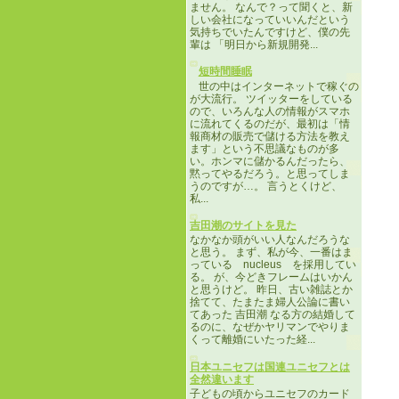
ません。 なんで？って聞くと、新
しい会社になっていいんだという
気持ちでいたんですけど、僕の先
輩は 「明日から新規開発...
短時間睡眠
世の中はインターネットで稼ぐの
が大流行。 ツイッターをしている
ので、いろんな人の情報がスマホ
に流れてくるのだが、最初は「情
報商材の販売で儲ける方法を教え
ます」という不思議なものが多
い。ホンマに儲かるんだったら、
黙ってやるだろう。と思ってしま
うのですが…。 言うとくけど、
私...
吉田潮のサイトを見た
なかなか頭がいい人なんだろうな
と思う。 まず、私が今、一番はま
っている nucleus を採用してい
る。 が、今どきフレームはいかん
と思うけど。 昨日、古い雑誌とか
捨てて、たまたま婦人公論に書い
てあった 吉田潮 なる方の結婚して
るのに、なぜかヤリマンでやりま
くって離婚にいたった経...
日本ユニセフは国連ユニセフとは
全然違います
子どもの頃からユニセフのカード