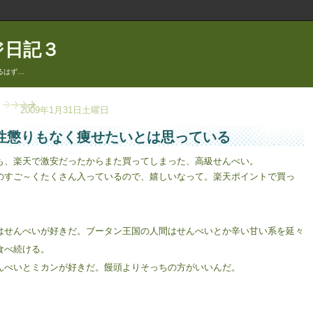
ジ日記３
るはず…
2009年1月31日土曜日
性懲りもなく痩せたいとは思っている
も、楽天で激安だったからまた買ってしまった、高級せんべい。
のすご～くたくさん入っているので、嬉しいなって。楽天ポイントで買っ
。
はせんべいが好きだ。ブータン王国の人間はせんべいとか辛い甘い系を延々
食べ続ける。
んべいとミカンが好きだ。饅頭よりそっちの方がいいんだ。