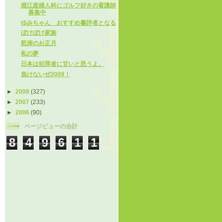
堀江産婦人科にゴルフ好きの看護師
募集中
ゆみちゃん おすすめ書評者となる
ぼけぼけ家族
怒涛のお正月
私の夢
日本は犯罪者に甘いと思うよ。
負けないぜ2009！
►
2008
(327)
►
2007
(233)
►
2006
(90)
ページビューの合計
8
4
9
6
1
1