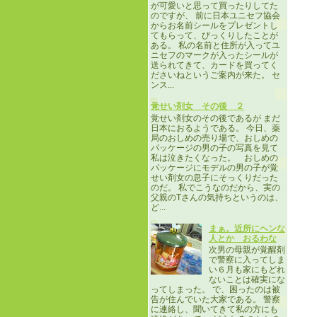
が可愛いと思って買ったりしてた
のですが、 前に日本ユニセフ協会
からお名前シールをプレゼントし
てもらって、びっくりしたことが
ある。 私の名前と住所が入ってユ
ニセフのマークが入ったシールが
送られてきて、カードを買ってく
ださいねというご案内が来た。 セ
ンス...
覚せい剤女 その後 ２
覚せい剤女のその後であるが まだ
日本におるようである。 今日、薬
局のおしめの売り場で、おしめの
パッケージの男の子の写真を見て
私は泣きたくなった。 おしめの
パッケージにモデルの男の子が覚
せい剤女の息子にそっくりだった
のだ。 私でこうなのだから、実の
父親のTさんの気持ちというのは、
ど...
まぁ。近所にヘンな
人とか おるわな
次男の母親が覚醒剤
で警察に入ってしま
い６月も家にもどれ
ないことは確実にな
ってしまった。 で、困ったのは被
告が住んでいた大家である。 警察
に連絡し、聞いてきて私の方にも