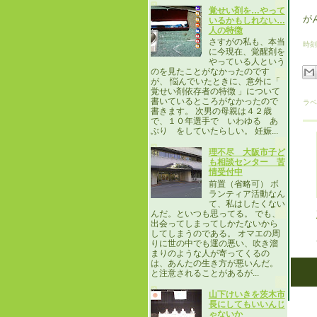
覚せい剤を…やって
が
いるかもしれない…
人の特徴
さすがの私も、本当
時刻
に今現在、覚醒剤を
やっている人という
のを見たことがなかったのです
が、 悩んでいたときに、意外に「
覚せい剤依存者の特徴 」について
書いているところがなかったので
ラベ
書きます。 次男の母親は４２歳
で、１０年選手で いわゆる あ
ぶり をしていたらしい。 妊娠...
理不尽 大阪市子ど
も相談センター 苦
情受付中
前置（省略可） ボ
ランティア活動なん
て、私はしたくない
んだ。といつも思ってる。 でも、
出会ってしまってしかたないから
してしまうのである。 オマエの周
りに世の中でも運の悪い、吹き溜
まりのような人が寄ってくるの
は、あんたの生き方が悪いんだ。
と注意されることがあるが...
山下けいきを茨木市
長にしてもいいんじ
ゃないか