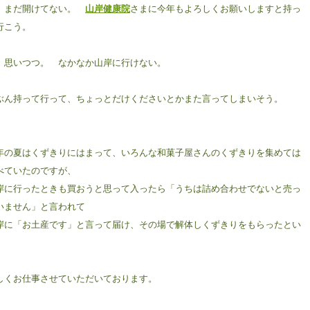
、まだ開けてない。
山岸健康院
さまに今年もよろしくお願いしますと持っ
行こう。
。思いつつ。 なかなか山岸に行けない。
ぶん持って行って、ちょっとだけくださいとかまた言ってしまいそう。
年の夏はくずきりにはまって、いろんな和菓子屋さんのくずきりを集めては
べていたのですが、
岸に行ったときも買おうと思って入ったら「うちは詰め合わせでないと売っ
いません」と言われて
岸に「お土産です」と言って届け、その場で解体しくずきりをもらったとい
。
しくお仕事させていただいております。