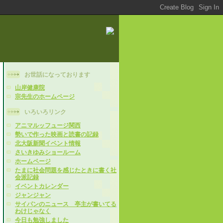
お世話になっております
山岸健康院
宗先生のホームページ
いろいろリンク
アニマルッフュージ関西
勢いで作った映画と読書の記録
北大阪新聞イベント情報
さいきゆみショールーム
ホームページ
たまに社会問題を感じたときに書く社
会派記録
イベントカレンダー
ジャンジャン
サイパンのニュース 亭主が書いてる
わけじゃなく
今日も勉強しました