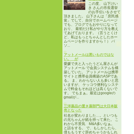
この度、 山下けい
き さんの市長選挙
のお手伝いをさせて
頂きました。 山下さんは「庶民感
覚」でして、自分でホームページ
でも、ブログでもおやりになって
おり、 最初だけ私がやり方を教え
てあげております。（言うとくけ
ど、私はもっとちゃんとしたホー
ムページを作りますから！） パ
ソ...
アットメールは悪いものではな
い。 が
愛媛で夫と入ったうどん屋さんが
アットメール で会員システムを構
築していた。 アットメールは携帯
サイトと携帯会員構築のASPであ
る。 ま、わからない人も多いと思
いますが、 ケッコウ便利なシステ
ムで料金もそれほどは高くないで
す。 でもまぁ。最近はgoogleの
gmailが...
三洋薬品の置き薬部門は大日本販
売となった
社名が変わりました…。といつも
の兄ちゃんが紙を持って来た。 こ
れから不景気 M&A多いなぁ。
と話をする。 で、もしかしたら、
僕ももうすぐ辞めちゃうかもしれ