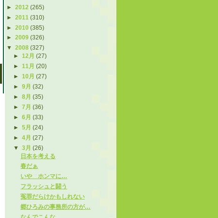
►
2012
(265)
►
2011
(310)
►
2010
(385)
►
2009
(326)
▼
2008
(327)
►
12月
(27)
►
11月
(20)
►
10月
(27)
►
9月
(32)
►
8月
(35)
►
7月
(36)
►
6月
(33)
►
5月
(24)
►
4月
(27)
▼
3月
(26)
日本を考える
春だぁ
いや ホンマに…
フラッシュと闘う
冤罪だらけかもしれない
郷ひろみの事務所の方が…
なんでこんな