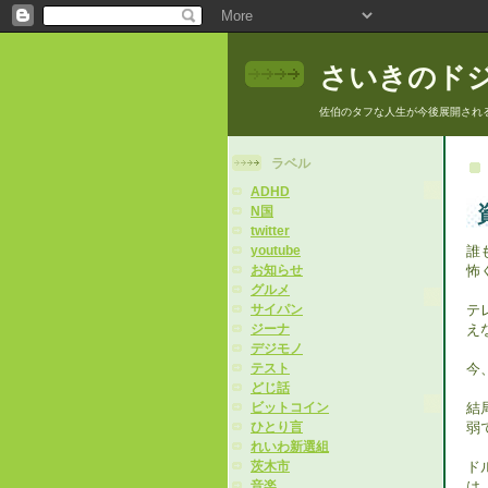
さいきのド
佐伯のタフな人生が今後展開され
ラベル
ADHD
N国
twitter
誰
youtube
怖
お知らせ
グルメ
テ
サイパン
え
ジーナ
デジモノ
今
テスト
どじ話
結
ビットコイン
弱
ひとり言
れいわ新選組
ド
茨木市
は
音楽