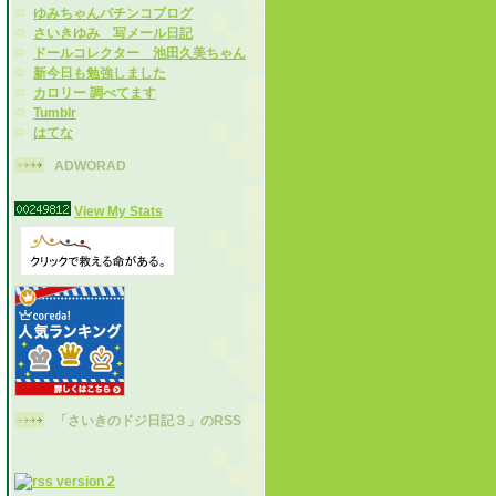
ゆみちゃんパチンコブログ
さいきゆみ 写メール日記
ドールコレクター 池田久美ちゃん
新今日も勉強しました
カロリー 調べてます
Tumblr
はてな
ADWORAD
View My Stats
「さいきのドジ日記３」のRSS