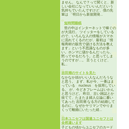
ません。 なんで？って聞くと、新
しい会社になっていいんだという
気持ちでいたんですけど、僕の先
輩は 「明日から新規開発...
短時間睡眠
世の中はインターネットで稼ぐの
が大流行。 ツイッターをしている
ので、いろんな人の情報がスマホ
に流れてくるのだが、最初は「情
報商材の販売で儲ける方法を教え
ます」という不思議なものが多
い。ホンマに儲かるんだったら、
黙ってやるだろう。と思ってしま
うのですが…。 言うとくけど、
私...
吉田潮のサイトを見た
なかなか頭がいい人なんだろうな
と思う。 まず、私が今、一番はま
っている nucleus を採用してい
る。 が、今どきフレームはいかん
と思うけど。 昨日、古い雑誌とか
捨てて、たまたま婦人公論に書い
てあった 吉田潮 なる方の結婚して
るのに、なぜかヤリマンでやりま
くって離婚にいたった経...
日本ユニセフは国連ユニセフとは
全然違います
子どもの頃からユニセフのカード