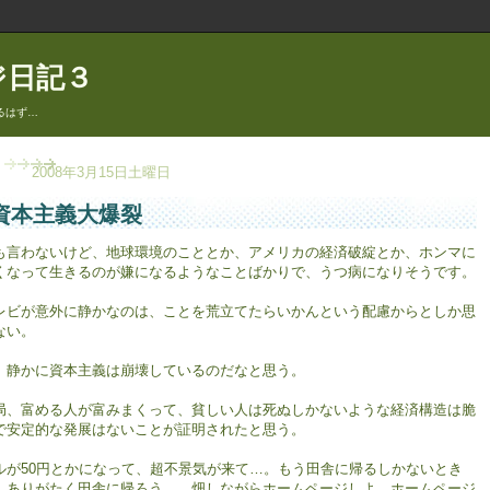
ジ日記３
るはず…
2008年3月15日土曜日
資本主義大爆裂
も言わないけど、地球環境のこととか、アメリカの経済破綻とか、ホンマに
くなって生きるのが嫌になるようなことばかりで、うつ病になりそうです。
レビが意外に静かなのは、ことを荒立てたらいかんという配慮からとしか思
ない。
、静かに資本主義は崩壊しているのだなと思う。
局、富める人が富みまくって、貧しい人は死ぬしかないような経済構造は脆
で安定的な発展はないことが証明されたと思う。
ルが50円とかになって、超不景気が来て…。もう田舎に帰るしかないとき
、ありがたく田舎に帰ろう。 畑しながらホームページしよ。ホームページ