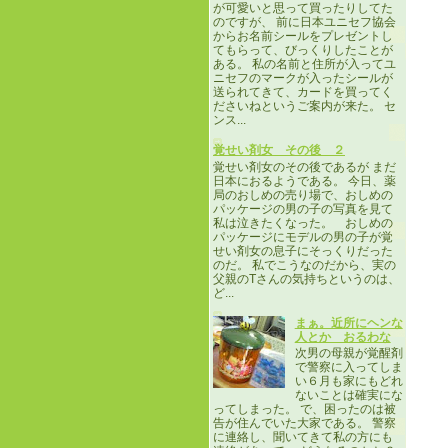
が可愛いと思って買ったりしてた
のですが、 前に日本ユニセフ協会
からお名前シールをプレゼントし
てもらって、びっくりしたことが
ある。 私の名前と住所が入ってユ
ニセフのマークが入ったシールが
送られてきて、カードを買ってく
ださいねというご案内が来た。 セ
ンス...
覚せい剤女 その後 ２
覚せい剤女のその後であるが まだ
日本におるようである。 今日、薬
局のおしめの売り場で、おしめの
パッケージの男の子の写真を見て
私は泣きたくなった。 おしめの
パッケージにモデルの男の子が覚
せい剤女の息子にそっくりだった
のだ。 私でこうなのだから、実の
父親のTさんの気持ちというのは、
ど...
まぁ。近所にヘンな
人とか おるわな
次男の母親が覚醒剤
で警察に入ってしま
い６月も家にもどれ
ないことは確実にな
ってしまった。 で、困ったのは被
告が住んでいた大家である。 警察
に連絡し、聞いてきて私の方にも