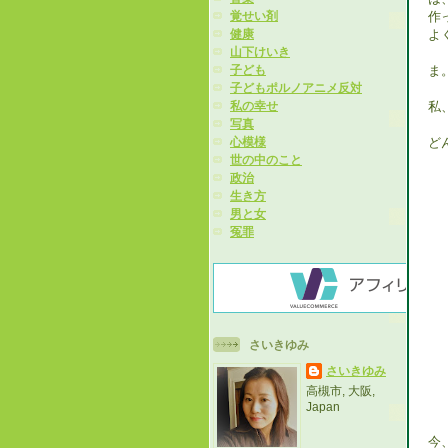
作
覚せい剤
よ
健康
山下けいき
ま
子ども
子どもポルノアニメ反対
私
私の幸せ
写真
ど
心模様
世の中のこと
政治
生き方
男と女
冤罪
さいきゆみ
さいきゆみ
高槻市, 大阪,
Japan
今