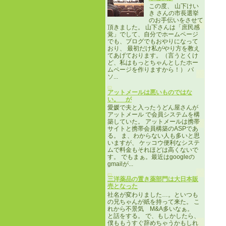
この度、 山下けい
き さんの市長選挙
のお手伝いをさせて
頂きました。 山下さんは「庶民感
覚」でして、自分でホームページ
でも、ブログでもおやりになって
おり、 最初だけ私がやり方を教え
てあげております。（言うとくけ
ど、私はもっとちゃんとしたホー
ムページを作りますから！） パ
ソ...
アットメールは悪いものではな
い。 が
愛媛で夫と入ったうどん屋さんが
アットメール で会員システムを構
築していた。 アットメールは携帯
サイトと携帯会員構築のASPであ
る。 ま、わからない人も多いと思
いますが、 ケッコウ便利なシステ
ムで料金もそれほどは高くないで
す。 でもまぁ。最近はgoogleの
gmailが...
三洋薬品の置き薬部門は大日本販
売となった
社名が変わりました…。といつも
の兄ちゃんが紙を持って来た。 こ
れから不景気 M&A多いなぁ。
と話をする。 で、もしかしたら、
僕ももうすぐ辞めちゃうかもしれ