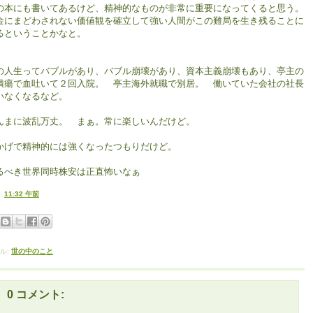
の本にも書いてあるけど、精神的なものが非常に重要になってくると思う。
金にまどわされない価値観を確立して強い人間がこの難局を生き残ることに
るということかなと。
の人生ってバブルがあり、バブル崩壊があり、資本主義崩壊もあり、亭主の
潰瘍で血吐いて２回入院。 亭主海外就職で別居。 働いていた会社の社長
いなくなるなど。
んまに波乱万丈。 まぁ。常に楽しいんだけど。
かげで精神的には強くなったつもりだけど。
るべき世界同時株安は正直怖いなぁ
:
11:32 午前
ル:
世の中のこと
0 コメント: