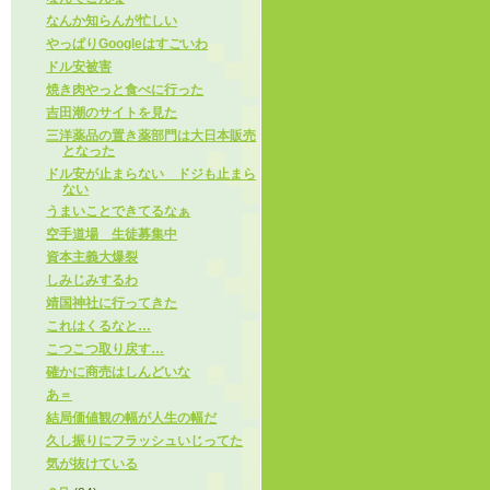
なんか知らんが忙しい
やっぱりGoogleはすごいわ
ドル安被害
焼き肉やっと食べに行った
吉田潮のサイトを見た
三洋薬品の置き薬部門は大日本販売
となった
ドル安が止まらない ドジも止まら
ない
うまいことできてるなぁ
空手道場 生徒募集中
資本主義大爆裂
しみじみするわ
靖国神社に行ってきた
これはくるなと…
こつこつ取り戻す…
確かに商売はしんどいな
あ＝
結局価値観の幅が人生の幅だ
久し振りにフラッシュいじってた
気が抜けている