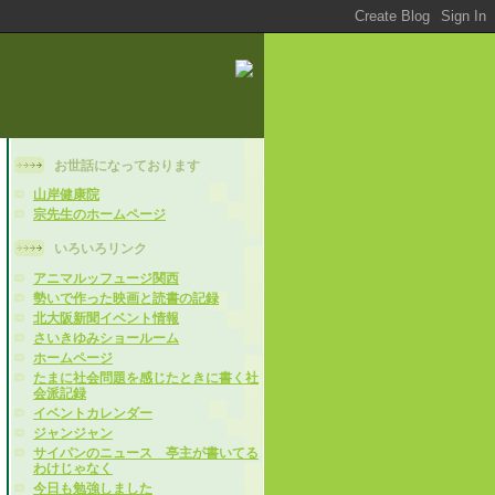
お世話になっております
山岸健康院
宗先生のホームページ
いろいろリンク
アニマルッフュージ関西
勢いで作った映画と読書の記録
北大阪新聞イベント情報
さいきゆみショールーム
ホームページ
たまに社会問題を感じたときに書く社
会派記録
イベントカレンダー
ジャンジャン
サイパンのニュース 亭主が書いてる
わけじゃなく
今日も勉強しました