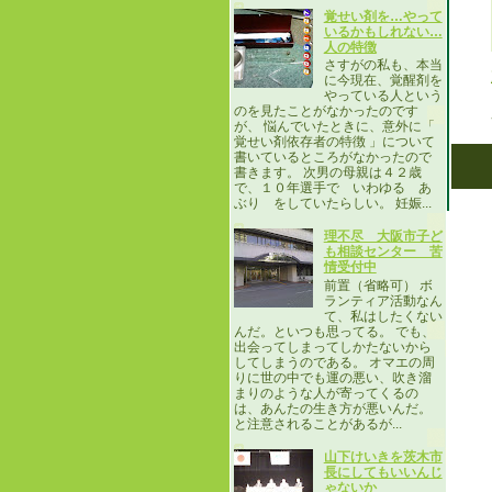
覚せい剤を…やって
いるかもしれない…
人の特徴
さすがの私も、本当
に今現在、覚醒剤を
やっている人という
のを見たことがなかったのです
が、 悩んでいたときに、意外に「
覚せい剤依存者の特徴 」について
書いているところがなかったので
書きます。 次男の母親は４２歳
で、１０年選手で いわゆる あ
ぶり をしていたらしい。 妊娠...
理不尽 大阪市子ど
も相談センター 苦
情受付中
前置（省略可） ボ
ランティア活動なん
て、私はしたくない
んだ。といつも思ってる。 でも、
出会ってしまってしかたないから
してしまうのである。 オマエの周
りに世の中でも運の悪い、吹き溜
まりのような人が寄ってくるの
は、あんたの生き方が悪いんだ。
と注意されることがあるが...
山下けいきを茨木市
長にしてもいいんじ
ゃないか