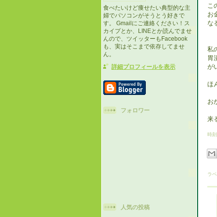
こ
食べたいけど痩せたい典型的な主
お
婦でパソコンがそうとう好きで
な
す。 Gmailにご連絡ください！ス
カイプとか、LINEとか読んでませ
んので、ツイッターもFacebook
も、実はそこまで依存してませ
私
ん。
胃
が
詳細プロフィールを表示
ほ
お
フォロワー
来
時刻
ラベ
人気の投稿