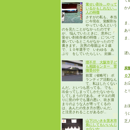
て
覚せい剤を…やって
か
いるかもしれない…
人の特徴
さすがの私も、本当
に今現在、覚醒剤を
ま
やっている人という
のを見たことがなかったのです
あ
が、 悩んでいたときに、意外に「
覚せい剤依存者の特徴 」について
ま
書いているところがなかったので
書きます。 次男の母親は４２歳
で、１０年選手で いわゆる あ
遅
ぶり をしていたらしい。 妊娠...
理不尽 大阪市子ど
も相談センター 苦
炭
情受付中
前置（省略可） ボ
０
ランティア活動なん
お
て、私はしたくない
んだ。といつも思ってる。 でも、
と
出会ってしまってしかたないから
してしまうのである。 オマエの周
りに世の中でも運の悪い、吹き溜
まりのような人が寄ってくるの
お
は、あんたの生き方が悪いんだ。
と注意されることがあるが...
う
乏
山下けいきを茨木市
長にしてもいいんじ
ゃないか