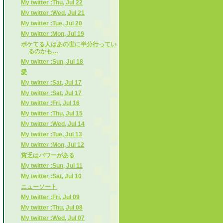
My twitter :Thu, Jul 22
My twitter :Wed, Jul 21
My twitter :Tue, Jul 20
My twitter :Mon, Jul 19
ボケてる人はあの世に半分行ってい
るのかも…
My twitter :Sun, Jul 18
愛
My twitter :Sat, Jul 17
My twitter :Sat, Jul 17
My twitter :Fri, Jul 16
My twitter :Thu, Jul 15
My twitter :Wed, Jul 14
My twitter :Tue, Jul 13
My twitter :Mon, Jul 12
貧乏はパワーがある
My twitter :Sun, Jul 11
My twitter :Sat, Jul 10
ニューソート
My twitter :Fri, Jul 09
My twitter :Thu, Jul 08
My twitter :Wed, Jul 07