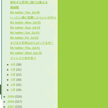
前向きな思考に儲けは集まる
価値観
My twitter :Tue, Jul 06
いったい誰に投票したらいいのやら
My twitter :Mon, Jul 05
My twitter :Sun, Jul 04
My twitter :Sat, Jul 03
My twitter :Fri, Jul 02
まだまだ日本はがんばってるぜ！
My twitter :Thu, Jul 01
My twitter :Wed, Jun 30
ストレスと向き合う
►
6月
(38)
►
5月
(31)
►
4月
(22)
►
3月
(30)
►
2月
(31)
►
1月
(34)
►
2009
(326)
►
2008
(327)
►
2007
(233)