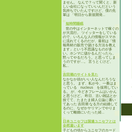
ません。 なんで？って聞くと、新
しい会社になっていいんだという
気持ちでいたんですけど、僕の先
輩は 「明日から新規開発...
短時間睡眠
世の中はインターネットで稼ぐの
が大流行。 ツイッターをしている
ので、いろんな人の情報がスマホ
に流れてくるのだが、最初は「情
報商材の販売で儲ける方法を教え
ます」という不思議なものが多
い。ホンマに儲かるんだったら、
黙ってやるだろう。と思ってしま
うのですが…。 言うとくけど、
私...
吉田潮のサイトを見た
なかなか頭がいい人なんだろうな
と思う。 まず、私が今、一番はま
っている nucleus を採用してい
る。 が、今どきフレームはいかん
と思うけど。 昨日、古い雑誌とか
捨てて、たまたま婦人公論に書い
てあった 吉田潮 なる方の結婚して
るのに、なぜかヤリマンでやりま
くって離婚にいたった経...
日本ユニセフは国連ユニセフとは
全然違います
子どもの頃からユニセフのカード