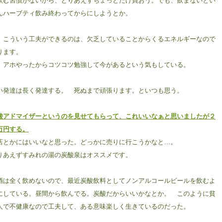
飲む習慣がないから、とりあえずちょっとだけ買おう。でも、飲まないとい
んハーブティ飲み終わってからにしようとか。
、こういう工夫ができるのは、欠乏していることからくるエネルギーなので
ります。
、アホやったからコツコツ勉強して今があるという気もしている。
い発達は長く発達する。 死ぬまで頑張ります。といつも思う。
酸アドマイザーというのを見せてもらって、これいいなぁと思いましたが２
万円する。
店とかにはいいなと思った。どっかに売りに行こうかなと…。
りあえずすみれの湯の炭酸泉はオススメです。
酒は全く飲めないので、最近炭酸飲料としてノンアルコールビールを飲むよ
にしている。昼間から飲んでる。炭酸だからいいかなとか。 このように貧
人で不健康なので工夫して、ある意味楽しく生きているのだった。