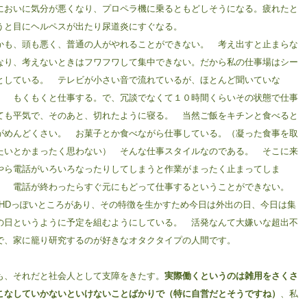
においに気分が悪くなり、プロペラ機に乗るともどしそうになる。疲れたと
うと目にヘルペスが出たり尿道炎にすぐなる。
かも、頭も悪く、普通の人がやれることができない。 考え出すと止まらな
なり、考えないときはフワフワして集中できない。だから私の仕事場はシー
としている。 テレビが小さい音で流れているが、ほとんど聞いていな
。 もくもくと仕事する。で、冗談でなくて１０時間くらいその状態で仕事
ても平気で、そのあと、切れたように寝る。 当然ご飯をキチンと食べると
がめんどくさい。 お菓子とか食べながら仕事している。（凝った食事を取
たいとかまったく思わない） そんな仕事スタイルなのである。 そこに来
やら電話がいろいろなったりしてしまうと作業がまったく止まってしま
。 電話が終わったらすぐ元にもどって仕事するということができない。
DHDっぽいところがあり、その特徴を生かすため今日は外出の日、今日は集
の日というように予定を組むようにしている。 活発なんて大嫌いな超出不
で、家に籠り研究するのが好きなオタクタイプの人間です。
も、それだと社会人として支障をきたす。
実際働くというのは雑用をさくさ
こなしていかないといけないことばかりで（特に自営だとそうですね）
、私