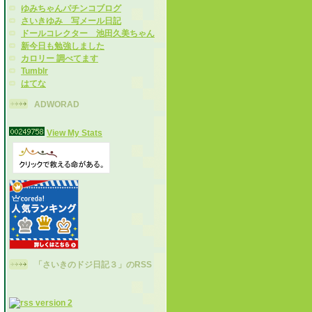
ゆみちゃんパチンコブログ
さいきゆみ 写メール日記
ドールコレクター 池田久美ちゃん
新今日も勉強しました
カロリー 調べてます
Tumblr
はてな
ADWORAD
View My Stats
「さいきのドジ日記３」のRSS