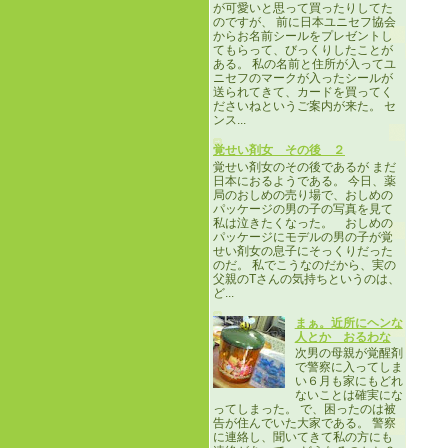
が可愛いと思って買ったりしてた
のですが、 前に日本ユニセフ協会
からお名前シールをプレゼントし
てもらって、びっくりしたことが
ある。 私の名前と住所が入ってユ
ニセフのマークが入ったシールが
送られてきて、カードを買ってく
ださいねというご案内が来た。 セ
ンス...
覚せい剤女 その後 ２
覚せい剤女のその後であるが まだ
日本におるようである。 今日、薬
局のおしめの売り場で、おしめの
パッケージの男の子の写真を見て
私は泣きたくなった。 おしめの
パッケージにモデルの男の子が覚
せい剤女の息子にそっくりだった
のだ。 私でこうなのだから、実の
父親のTさんの気持ちというのは、
ど...
まぁ。近所にヘンな
人とか おるわな
次男の母親が覚醒剤
で警察に入ってしま
い６月も家にもどれ
ないことは確実にな
ってしまった。 で、困ったのは被
告が住んでいた大家である。 警察
に連絡し、聞いてきて私の方にも