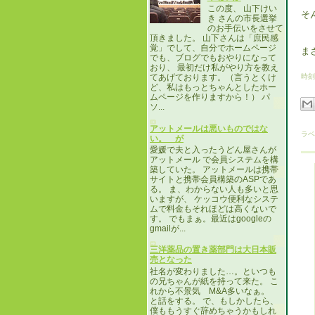
この度、 山下けい
そ
き さんの市長選挙
のお手伝いをさせて
頂きました。 山下さんは「庶民感
覚」でして、自分でホームページ
ま
でも、ブログでもおやりになって
おり、 最初だけ私がやり方を教え
時刻
てあげております。（言うとくけ
ど、私はもっとちゃんとしたホー
ムページを作りますから！） パ
ソ...
アットメールは悪いものではな
ラベ
い。 が
愛媛で夫と入ったうどん屋さんが
アットメール で会員システムを構
築していた。 アットメールは携帯
サイトと携帯会員構築のASPであ
る。 ま、わからない人も多いと思
いますが、 ケッコウ便利なシステ
ムで料金もそれほどは高くないで
す。 でもまぁ。最近はgoogleの
gmailが...
三洋薬品の置き薬部門は大日本販
売となった
社名が変わりました…。といつも
の兄ちゃんが紙を持って来た。 こ
れから不景気 M&A多いなぁ。
と話をする。 で、もしかしたら、
僕ももうすぐ辞めちゃうかもしれ