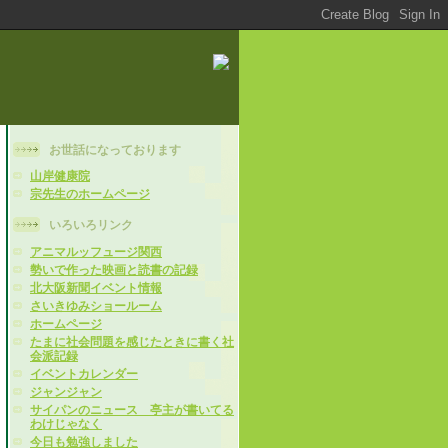
お世話になっております
山岸健康院
宗先生のホームページ
いろいろリンク
アニマルッフュージ関西
勢いで作った映画と読書の記録
北大阪新聞イベント情報
さいきゆみショールーム
ホームページ
たまに社会問題を感じたときに書く社
会派記録
イベントカレンダー
ジャンジャン
サイパンのニュース 亭主が書いてる
わけじゃなく
今日も勉強しました