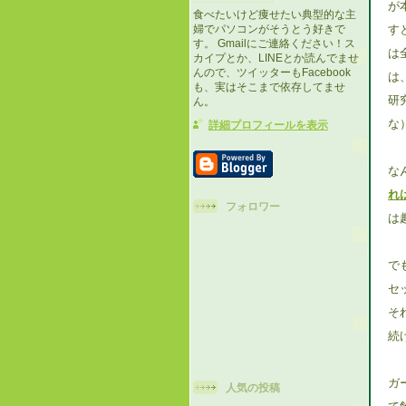
が
食べたいけど痩せたい典型的な主
す
婦でパソコンがそうとう好きで
す。 Gmailにご連絡ください！ス
は
カイプとか、LINEとか読んでませ
んので、ツイッターもFacebook
は
も、実はそこまで依存してませ
研
ん。
な
詳細プロフィールを表示
な
れ
フォロワー
は
で
セ
そ
続
ガ
人気の投稿