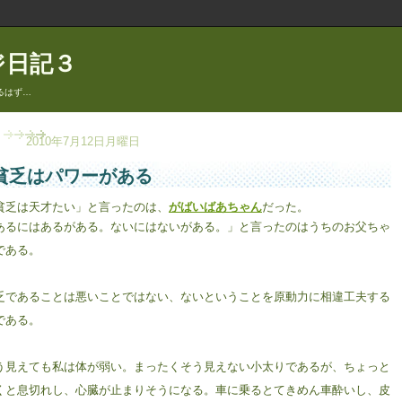
ジ日記３
るはず…
2010年7月12日月曜日
貧乏はパワーがある
貧乏は天才たい」と言ったのは、
がばいばあちゃん
だった。
あるにはあるがある。ないにはないがある。」と言ったのはうちのお父ちゃ
である。
乏であることは悪いことではない、ないということを原動力に相違工夫する
である。
う見えても私は体が弱い。まったくそう見えない小太りであるが、ちょっと
くと息切れし、心臓が止まりそうになる。車に乗るとてきめん車酔いし、皮