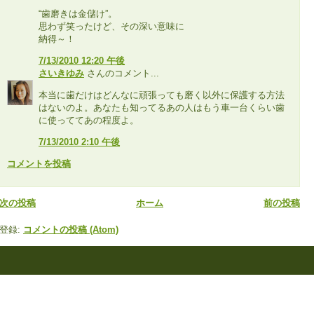
“歯磨きは金儲け”。
思わず笑ったけど、その深い意味に
納得～！
7/13/2010 12:20 午後
さいきゆみ
さんのコメント...
本当に歯だけはどんなに頑張っても磨く以外に保護する方法
はないのよ。あなたも知ってるあの人はもう車一台くらい歯
に使っててあの程度よ。
7/13/2010 2:10 午後
コメントを投稿
次の投稿
ホーム
前の投稿
登録:
コメントの投稿 (Atom)