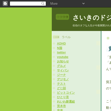
さいきのド
佐伯のタフな人生が今後展開され
ラベル
ADHD
N国
twitter
「
youtube
お知らせ
「
グルメ
ん
サイパン
ジーナ
デジモノ
貧
テスト
の
どじ話
ビットコイン
ひとり言
こ
れいわ新選組
茨木市
動
音楽