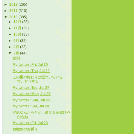
►
2012
(265)
►
2011
(310)
▼
2010
(385)
►
12月
(28)
►
11月
(29)
►
10月
(33)
►
9月
(32)
►
8月
(33)
▼
7月
(44)
差別
My twitter :Fri, Jul 30
My twitter :Thu, Jul 29
この世の終わりは近づいている
で、どうする
My twitter :Tue, Jul 27
My twitter :Mon, Jul 26
My twitter :Sun, Jul 25
My twitter :Sat, Jul 24
淫乱なんたらとか…単なる金儲けや
からね
My twitter :Fri, Jul 23
お勧めのお祈り