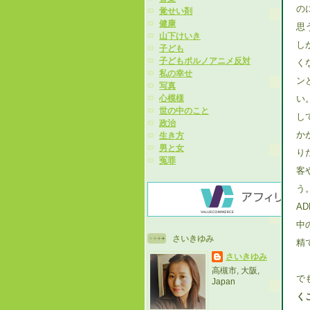
の
覚せい剤
健康
思
山下けいき
し
子ども
子どもポルノアニメ反対
く
私の幸せ
ン
写真
い
心模様
世の中のこと
し
政治
か
生き方
男と女
り
冤罪
客
う
A
中
さいきゆみ
精
さいきゆみ
高槻市, 大阪,
で
Japan
く