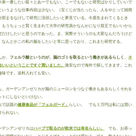
本来一番したい延々とあーでもない、こーでもないと研究ばかりしていいで
というような仕事内容は少ない。（宝くじが当たったら、人をやとって雑用
全部まるなげして研究に没頭したいと夢見ている。今度生まれてくるとき
、もうちょっと賢く生まれて大学の研究員かなんかになり貧乏でもいいから
究だけしたいと思うのであった。ま、実際そういうのも大変なんだろうけど
）なんとかこの私の脳をしたいと常に思っており、これまた研究する。
んか、
フェルラ酸というのが、脳のゴミを取るという働きがあるらしく
、
そ
はいいということですぐ買いました。
激安なので海外で探してきます。これ
趣味です。送料入れても安い。
も、ガーデンアンゼリカが脳のニューロンをつなぐ働きもあるらしくそれを
ットにしないといけない。
れで話題の
健康食品が「フェルガード」
らしい。 でも１万円は私には買い
けられない。
ーデンアンゼリカは
ハーブで取るのが欧米では有名らしい。
でも、お茶っ