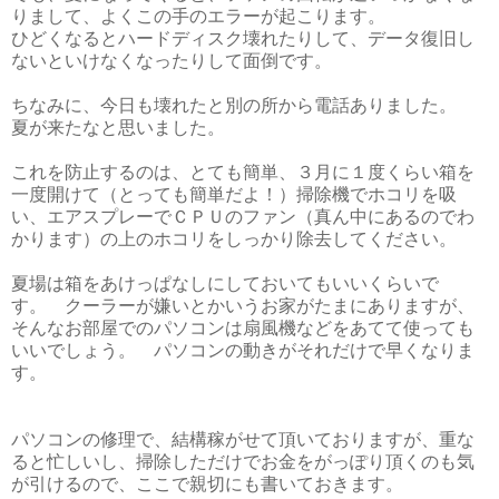
りまして、よくこの手のエラーが起こります。
ひどくなるとハードディスク壊れたりして、データ復旧し
ないといけなくなったりして面倒です。
ちなみに、今日も壊れたと別の所から電話ありました。
夏が来たなと思いました。
これを防止するのは、とても簡単、３月に１度くらい箱を
一度開けて（とっても簡単だよ！）掃除機でホコリを吸
い、エアスプレーでＣＰＵのファン（真ん中にあるのでわ
かります）の上のホコリをしっかり除去してください。
夏場は箱をあけっぱなしにしておいてもいいくらいで
す。 クーラーが嫌いとかいうお家がたまにありますが、
そんなお部屋でのパソコンは扇風機などをあてて使っても
いいでしょう。 パソコンの動きがそれだけで早くなりま
す。
パソコンの修理で、結構稼がせて頂いておりますが、重な
ると忙しいし、掃除しただけでお金をがっぽり頂くのも気
が引けるので、ここで親切にも書いておきます。