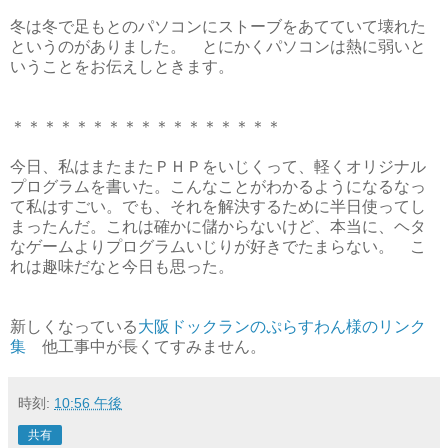
冬は冬で足もとのパソコンにストーブをあてていて壊れた
というのがありました。 とにかくパソコンは熱に弱いと
いうことをお伝えしときます。
＊＊＊＊＊＊＊＊＊＊＊＊＊＊＊＊＊
今日、私はまたまたＰＨＰをいじくって、軽くオリジナル
プログラムを書いた。こんなことがわかるようになるなっ
て私はすごい。でも、それを解決するために半日使ってし
まったんだ。これは確かに儲からないけど、本当に、ヘタ
なゲームよりプログラムいじりが好きでたまらない。 こ
れは趣味だなと今日も思った。
新しくなっている
大阪ドックランのぷらすわん様のリンク
集
他工事中が長くてすみません。
時刻:
10:56 午後
共有