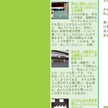
言
覚せい剤を…やって
いるかもしれない…
あ
人の特徴
私
さすがの私も、本当
に今現在、覚醒剤を
やっている人という
働
のを見たことがなかったのです
仕
が、 悩んでいたときに、意外に「
遊
覚せい剤依存者の特徴 」について
書いているところがなかったので
普
書きます。 次男の母親は４２歳
で、１０年選手で いわゆる あ
ぶり をしていたらしい。 妊娠...
理不尽 大阪市子ど
も相談センター 苦
情受付中
前置（省略可） ボ
ランティア活動なん
て、私はしたくない
んだ。といつも思ってる。 でも、
出会ってしまってしかたないから
してしまうのである。 オマエの周
りに世の中でも運の悪い、吹き溜
まりのような人が寄ってくるの
は、あんたの生き方が悪いんだ。
と注意されることがあるが...
山下けいきを茨木市
長にしてもいいんじ
ゃないか
池