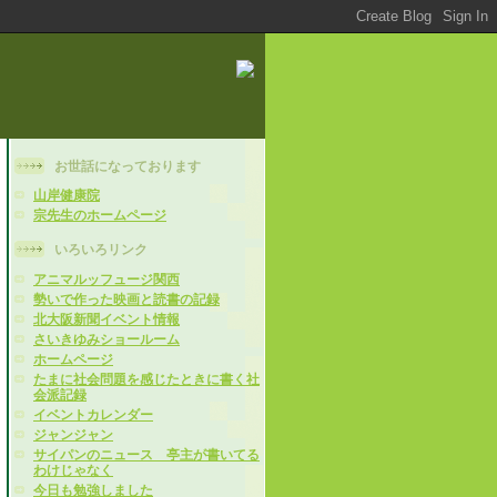
お世話になっております
山岸健康院
宗先生のホームページ
いろいろリンク
アニマルッフュージ関西
勢いで作った映画と読書の記録
北大阪新聞イベント情報
さいきゆみショールーム
ホームページ
たまに社会問題を感じたときに書く社
会派記録
イベントカレンダー
ジャンジャン
サイパンのニュース 亭主が書いてる
わけじゃなく
今日も勉強しました