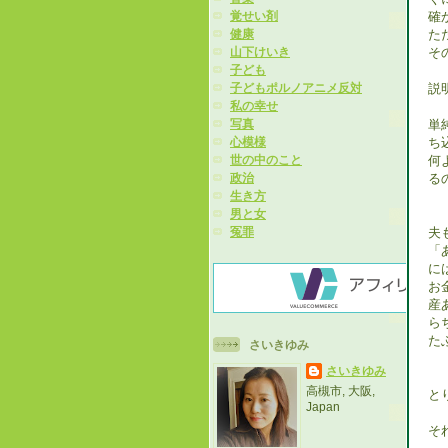
確
覚せい剤
た
健康
そ
山下けいき
子ども
説
子どもポルノアニメ反対
私の幸せ
単
写真
ち
心模様
何
世の中のこと
る
政治
生き方
男と女
夫
冤罪
「
に
お
産
ら
た
さいきゆみ
さいきゆみ
高槻市, 大阪,
と
Japan
そ