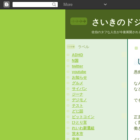
さいきのド
佐伯のタフな人生が今後展開され
ラベル
ADHD
N国
twitter
愚
youtube
お知らせ
な
グルメ
な
サイパン
ジーナ
で
デジモノ
テスト
どじ話
正
ビットコイン
く
ひとり言
働
れいわ新選組
茨木市
ぐ
音楽