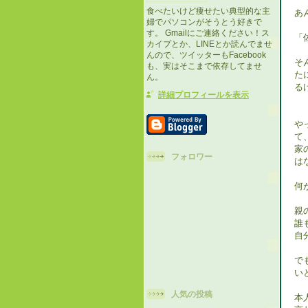
食べたいけど痩せたい典型的な主
あ
婦でパソコンがそうとう好きで
す。 Gmailにご連絡ください！ス
「
カイプとか、LINEとか読んでませ
んので、ツイッターもFacebook
そ
も、実はそこまで依存してませ
た
ん。
る
詳細プロフィールを表示
や
て
家
フォロワー
は
何
親
誰
自
で
い
人気の投稿
本