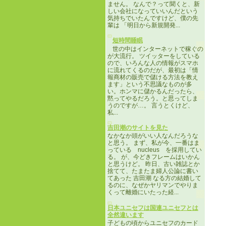
ません。 なんで？って聞くと、新
しい会社になっていいんだという
気持ちでいたんですけど、僕の先
輩は 「明日から新規開発...
短時間睡眠
世の中はインターネットで稼ぐの
が大流行。 ツイッターをしている
ので、いろんな人の情報がスマホ
に流れてくるのだが、最初は「情
報商材の販売で儲ける方法を教え
ます」という不思議なものが多
い。ホンマに儲かるんだったら、
黙ってやるだろう。と思ってしま
うのですが…。 言うとくけど、
私...
吉田潮のサイトを見た
なかなか頭がいい人なんだろうな
と思う。 まず、私が今、一番はま
っている nucleus を採用してい
る。 が、今どきフレームはいかん
と思うけど。 昨日、古い雑誌とか
捨てて、たまたま婦人公論に書い
てあった 吉田潮 なる方の結婚して
るのに、なぜかヤリマンでやりま
くって離婚にいたった経...
日本ユニセフは国連ユニセフとは
全然違います
子どもの頃からユニセフのカード