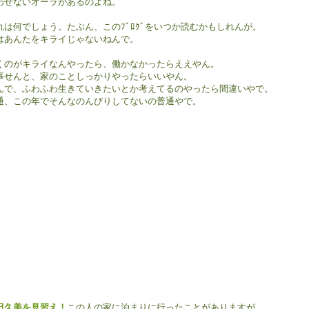
わせないオーラがあるのよね。
れは何でしょう。たぶん、このﾌﾞﾛｸﾞをいつか読むかもしれんが。
はあんたをキライじゃないねんで。
くのがキライなんやったら、働かなかったらええやん。
事せんと、家のことしっかりやったらいいやん。
んで、ふわふわ生きていきたいとか考えてるのやったら間違いやで。
通、この年でそんなのんびりしてないの普通やで。
田久美を見習え！
この人の家に泊まりに行ったことがありますが、