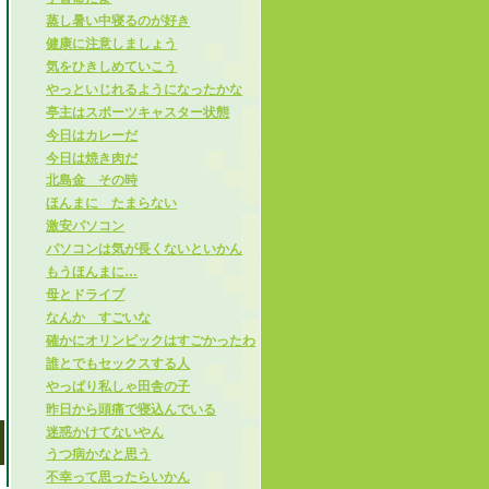
蒸し暑い中寝るのが好き
健康に注意しましょう
気をひきしめていこう
やっといじれるようになったかな
亭主はスポーツキャスター状態
今日はカレーだ
今日は焼き肉だ
北島金 その時
ほんまに たまらない
激安パソコン
パソコンは気が長くないといかん
もうほんまに…
母とドライブ
なんか すごいな
確かにオリンピックはすごかったわ
誰とでもセックスする人
やっぱり私しゃ田舎の子
昨日から頭痛で寝込んでいる
迷惑かけてないやん
うつ病かなと思う
不幸って思ったらいかん