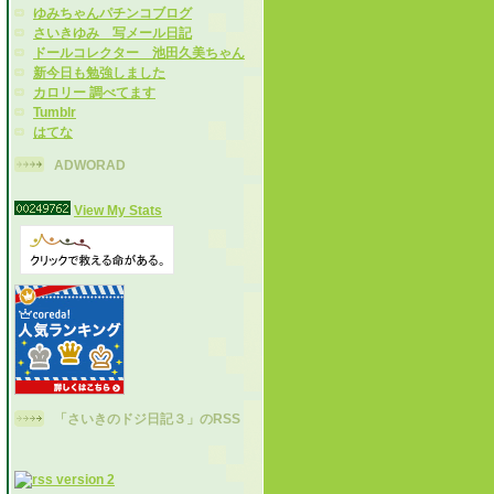
ゆみちゃんパチンコブログ
さいきゆみ 写メール日記
ドールコレクター 池田久美ちゃん
新今日も勉強しました
カロリー 調べてます
Tumblr
はてな
ADWORAD
View My Stats
「さいきのドジ日記３」のRSS