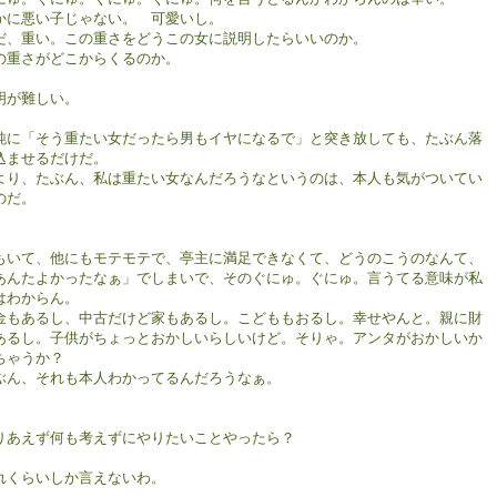
かに悪い子じゃない。 可愛いし。
だ、重い。この重さをどうこの女に説明したらいいのか。
の重さがどこからくるのか。
明が難しい。
純に「そう重たい女だったら男もイヤになるで」と突き放しても、たぶん落
込ませるだけだ。
より、たぶん、私は重たい女なんだろうなというのは、本人も気がついてい
のだ。
もいて、他にもモテモテで、亭主に満足できなくて、どうのこうのなんて、
あんたよかったなぁ」でしまいで、そのぐにゅ。ぐにゅ。言うてる意味が私
はわからん。
金もあるし、中古だけど家もあるし。こどももおるし。幸せやんと。親に財
あるし。子供がちょっとおかしいらしいけど。そりゃ。アンタがおかしいか
ちゃうか？
ぶん、それも本人わかってるんだろうなぁ。
りあえず何も考えずにやりたいことやったら？
れくらいしか言えないわ。