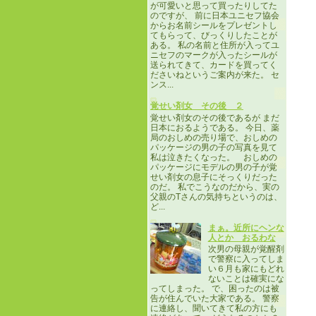
が可愛いと思って買ったりしてた
のですが、 前に日本ユニセフ協会
からお名前シールをプレゼントし
てもらって、びっくりしたことが
ある。 私の名前と住所が入ってユ
ニセフのマークが入ったシールが
送られてきて、カードを買ってく
ださいねというご案内が来た。 セ
ンス...
覚せい剤女 その後 ２
覚せい剤女のその後であるが まだ
日本におるようである。 今日、薬
局のおしめの売り場で、おしめの
パッケージの男の子の写真を見て
私は泣きたくなった。 おしめの
パッケージにモデルの男の子が覚
せい剤女の息子にそっくりだった
のだ。 私でこうなのだから、実の
父親のTさんの気持ちというのは、
ど...
まぁ。近所にヘンな
人とか おるわな
次男の母親が覚醒剤
で警察に入ってしま
い６月も家にもどれ
ないことは確実にな
ってしまった。 で、困ったのは被
告が住んでいた大家である。 警察
に連絡し、聞いてきて私の方にも