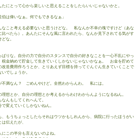
んたにとって心から楽しいと思えることをしたらいいじゃないかと。
佐伯は偉いなぁ。何でもできるなぁ」
んなこと考える必要ないと思うけどな。 私なんか不幸の塊ですけど（あな
に比べたら）。あんたにそんな風に言われたら、なんか見下されてる気がす
けどな。
っぱりな。自分の力で自分のスタンスで自分の好きなことを一心不乱にやっ
、税金納めて貯金して生きていくしかないじゃないかなぁ。 お金を貯めて
の改造費用作ろうとか、とりあえず目標を持ってぐんぐん生きていくことで
ないでしょうか。
が不満なん？ ごめんやけど。全然わからんわ。 私には。
の理想とか、自分の理想とか考えるからわけわからんようになるねん。
もなんもしてくれへんて。
分で変えていくしかないねん。
も、もうちょっとしたらそれはウツかもしれんから、病院に行ったほうがい
とは伝えたが、
人にこの半分も言えないのよね。