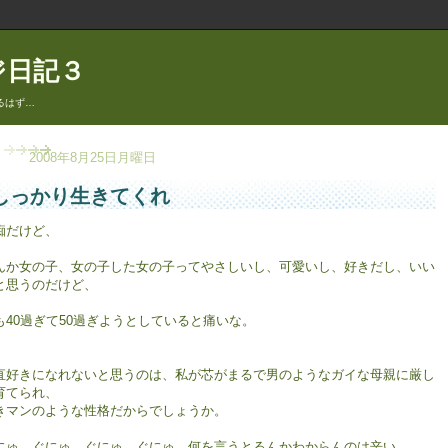
ジ日記３
るはず…
2008年8月25日月曜日
しっかり生きてくれ
痴だけど、
んか女の子、女の子した女の子ってやさしいし、可愛いし、好きだし、いい
と思うのだけど、
も40過ぎて50過ぎようとしていると痛いな。
直好きになれないと思うのは、私が芯がまるで男のようなガイな母親に厳し
育てられ、
きマンのような性格だからでしょうか。
にゅ。ぐにゅ。ぐにゅ。ぐにゅ。何を言うとるんかわからんのは辛い。