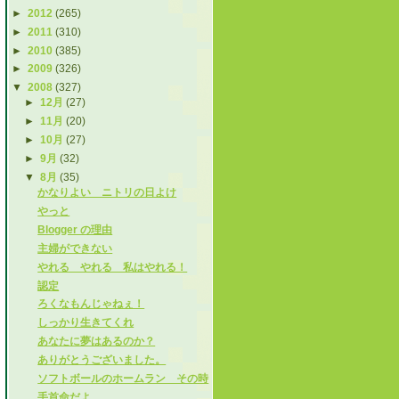
►
2012
(265)
►
2011
(310)
►
2010
(385)
►
2009
(326)
▼
2008
(327)
►
12月
(27)
►
11月
(20)
►
10月
(27)
►
9月
(32)
▼
8月
(35)
かなりよい ニトリの日よけ
やっと
Blogger の理由
主婦ができない
やれる やれる 私はやれる！
認定
ろくなもんじゃねぇ！
しっかり生きてくれ
あなたに夢はあるのか？
ありがとうございました。
ソフトボールのホームラン その時
手首命だよ