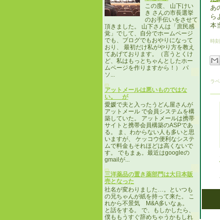
この度、 山下けい
あ
き さんの市長選挙
ら
のお手伝いをさせて
本
頂きました。 山下さんは「庶民感
覚」でして、自分でホームページ
でも、ブログでもおやりになって
時刻
おり、 最初だけ私がやり方を教え
てあげております。（言うとくけ
ど、私はもっとちゃんとしたホー
ムページを作りますから！） パ
ソ...
ラベ
アットメールは悪いものではな
い。 が
愛媛で夫と入ったうどん屋さんが
アットメール で会員システムを構
築していた。 アットメールは携帯
サイトと携帯会員構築のASPであ
る。 ま、わからない人も多いと思
いますが、 ケッコウ便利なシステ
ムで料金もそれほどは高くないで
す。 でもまぁ。最近はgoogleの
gmailが...
三洋薬品の置き薬部門は大日本販
売となった
社名が変わりました…。といつも
の兄ちゃんが紙を持って来た。 こ
れから不景気 M&A多いなぁ。
と話をする。 で、もしかしたら、
僕ももうすぐ辞めちゃうかもしれ