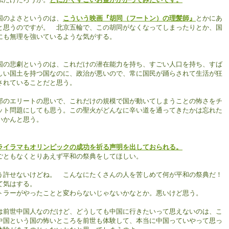
国のよさというのは、
こういう映画『胡同（フートン）の理髪師』
とかにあ
と思うのですが。 北京五輪で、この胡同がなくなってしまったりとか、国
にも無理を強いているような気がする。
国の悲劇というのは、これだけの潜在能力を持ち、すごい人口を持ち、すば
しい国土を持つ国なのに、政治が悪いので、常に国民が踊らされて生活が狂
されていることだと思う。
部のエリートの思いで、これだけの規模で国が動いてしまうことの怖さをチ
ット問題にしても思う。この聖火がどんなに辛い道を通ってきたかは忘れた
いかんと思う。
ライラマもオリンピックの成功を祈る声明を出しておられる。
ごともなくとりあえず平和の祭典をしてほしい。
う許せないけどね。 こんなにたくさんの人を苦しめて何が平和の祭典だ！
て気はする。
トラーがやったことと変わらないじゃないかなとか。悪いけど思う。
は前世中国人なのだけど、どうしても中国に行きたいって思えないのは、こ
中国という国の怖いところを前世も体験して、本当に中国っていやって思っ