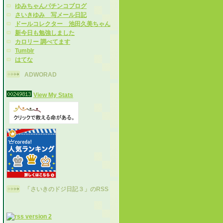
ゆみちゃんパチンコブログ
さいきゆみ 写メール日記
ドールコレクター 池田久美ちゃん
新今日も勉強しました
カロリー 調べてます
Tumblr
はてな
ADWORAD
View My Stats
「さいきのドジ日記３」のRSS