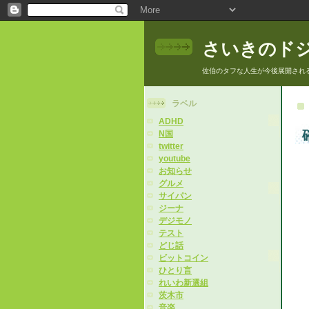
さいきのド
佐伯のタフな人生が今後展開され
ラベル
ADHD
N国
twitter
youtube
お知らせ
グルメ
サイパン
ジーナ
デジモノ
テスト
どじ話
ビットコイン
ひとり言
れいわ新選組
茨木市
音楽