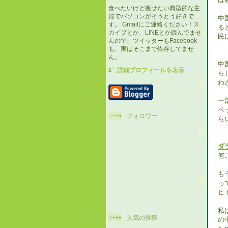
食べたいけど痩せたい典型的な主
婦でパソコンがそうとう好きで
中
す。 Gmailにご連絡ください！ス
る
カイプとか、LINEとか読んでませ
民
んので、ツイッターもFacebook
も、実はそこまで依存してませ
ん。
中
詳細プロフィールを表示
ら
わ
一
ベ
フォロワー
ら
ダ
何
も
っ
ヒ
私
人気の投稿
の