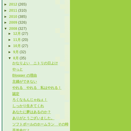
►
2012
(265)
►
2011
(310)
►
2010
(385)
►
2009
(326)
▼
2008
(327)
►
12月
(27)
►
11月
(20)
►
10月
(27)
►
9月
(32)
▼
8月
(35)
かなりよい ニトリの日よけ
やっと
Blogger の理由
主婦ができない
やれる やれる 私はやれる！
認定
ろくなもんじゃねぇ！
しっかり生きてくれ
あなたに夢はあるのか？
ありがとうございました。
ソフトボールのホームラン その時
手首命だよ