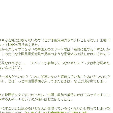
ＨＫが会社には映らないので（ビデオ編集用のボロテレビしかない）土曜日
なってNHKの再放送を見た。
日からスカイプつながりの中国人のエリート君は「絶対に見てね！すごいか
！」みたいな中国共産党党員の見本のような意気込みで話しかけてくれてい
し。
応見なければと…。 チベットが参加していないオリンピックは私は認めた
ないんだけどさ。
世中国人だったので（これも間違いないと確信していることのひとつなので
が）、どばーっと中国選手団が入ってきたときは、なぜか涙が出てしまっ
。
出も映画チックですごかったし。中国共産党の威信にかけてムッチャすごい
をするんや＝！というのが痛いほどに伝わったわ。
かにすごいとは認めるけどなんか無理しているじゃないかと思ってしまうの
私だけだろうか。
とにかくすごいお金がかかってみたいです。