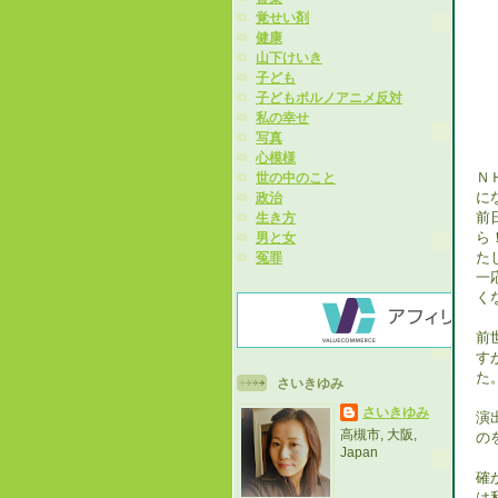
覚せい剤
健康
山下けいき
子ども
子どもポルノアニメ反対
私の幸せ
写真
心模様
Ｎ
世の中のこと
に
政治
前
生き方
ら
男と女
た
冤罪
一
く
前
す
た
さいきゆみ
さいきゆみ
演
高槻市, 大阪,
の
Japan
確
は