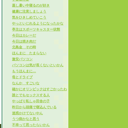
蒸し暑い中寝るのが好き
健康に注意しましょう
気をひきしめていこう
やっといじれるようになったかな
亭主はスポーツキャスター状態
今日はカレーだ
今日は焼き肉だ
北島金 その時
ほんまに たまらない
激安パソコン
パソコンは気が長くないといかん
もうほんまに…
母とドライブ
なんか すごいな
確かにオリンピックはすごかったわ
誰とでもセックスする人
やっぱり私しゃ田舎の子
昨日から頭痛で寝込んでいる
迷惑かけてないやん
うつ病かなと思う
不幸って思ったらいかん