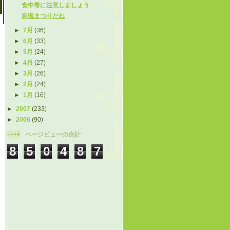
食中毒に注意しましょう
高槻まつりだね
►
7月
(36)
►
6月
(33)
►
5月
(24)
►
4月
(27)
►
3月
(26)
►
2月
(24)
►
1月
(16)
►
2007
(233)
►
2006
(90)
ページビューの合計
8
5
0
4
8
7