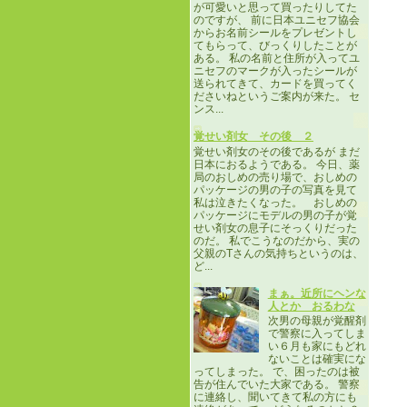
が可愛いと思って買ったりしてた
のですが、 前に日本ユニセフ協会
からお名前シールをプレゼントし
てもらって、びっくりしたことが
ある。 私の名前と住所が入ってユ
ニセフのマークが入ったシールが
送られてきて、カードを買ってく
ださいねというご案内が来た。 セ
ンス...
覚せい剤女 その後 ２
覚せい剤女のその後であるが まだ
日本におるようである。 今日、薬
局のおしめの売り場で、おしめの
パッケージの男の子の写真を見て
私は泣きたくなった。 おしめの
パッケージにモデルの男の子が覚
せい剤女の息子にそっくりだった
のだ。 私でこうなのだから、実の
父親のTさんの気持ちというのは、
ど...
まぁ。近所にヘンな
人とか おるわな
次男の母親が覚醒剤
で警察に入ってしま
い６月も家にもどれ
ないことは確実にな
ってしまった。 で、困ったのは被
告が住んでいた大家である。 警察
に連絡し、聞いてきて私の方にも