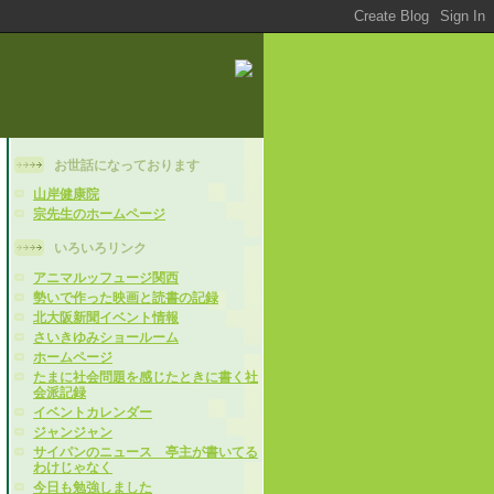
お世話になっております
山岸健康院
宗先生のホームページ
いろいろリンク
アニマルッフュージ関西
勢いで作った映画と読書の記録
北大阪新聞イベント情報
さいきゆみショールーム
ホームページ
たまに社会問題を感じたときに書く社
会派記録
イベントカレンダー
ジャンジャン
サイパンのニュース 亭主が書いてる
わけじゃなく
今日も勉強しました