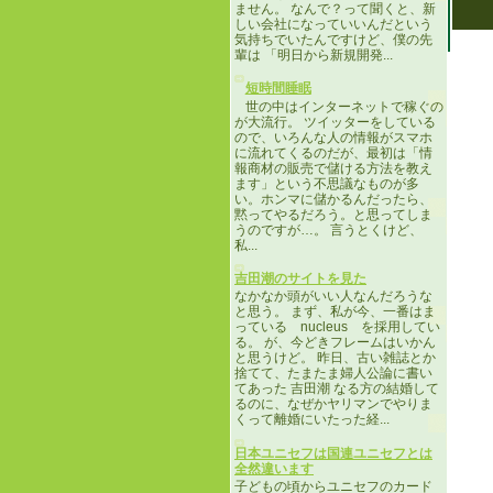
ません。 なんで？って聞くと、新
しい会社になっていいんだという
気持ちでいたんですけど、僕の先
輩は 「明日から新規開発...
短時間睡眠
世の中はインターネットで稼ぐの
が大流行。 ツイッターをしている
ので、いろんな人の情報がスマホ
に流れてくるのだが、最初は「情
報商材の販売で儲ける方法を教え
ます」という不思議なものが多
い。ホンマに儲かるんだったら、
黙ってやるだろう。と思ってしま
うのですが…。 言うとくけど、
私...
吉田潮のサイトを見た
なかなか頭がいい人なんだろうな
と思う。 まず、私が今、一番はま
っている nucleus を採用してい
る。 が、今どきフレームはいかん
と思うけど。 昨日、古い雑誌とか
捨てて、たまたま婦人公論に書い
てあった 吉田潮 なる方の結婚して
るのに、なぜかヤリマンでやりま
くって離婚にいたった経...
日本ユニセフは国連ユニセフとは
全然違います
子どもの頃からユニセフのカード