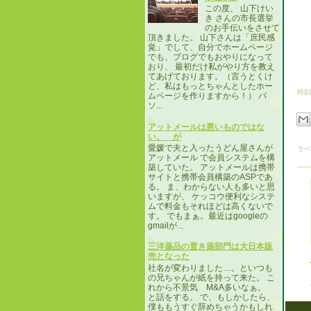
この度、 山下けい
き さんの市長選挙
のお手伝いをさせて
頂きました。 山下さんは「庶民感
覚」でして、自分でホームページ
でも、ブログでもおやりになって
おり、 最初だけ私がやり方を教え
てあげております。（言うとくけ
ど、私はもっとちゃんとしたホー
時刻
ムページを作りますから！） パ
ソ...
アットメールは悪いものではな
い。 が
愛媛で夫と入ったうどん屋さんが
ラベ
アットメール で会員システムを構
築していた。 アットメールは携帯
サイトと携帯会員構築のASPであ
る。 ま、わからない人も多いと思
いますが、 ケッコウ便利なシステ
ムで料金もそれほどは高くないで
す。 でもまぁ。最近はgoogleの
gmailが...
三洋薬品の置き薬部門は大日本販
売となった
社名が変わりました…。といつも
の兄ちゃんが紙を持って来た。 こ
れから不景気 M&A多いなぁ。
と話をする。 で、もしかしたら、
僕ももうすぐ辞めちゃうかもしれ