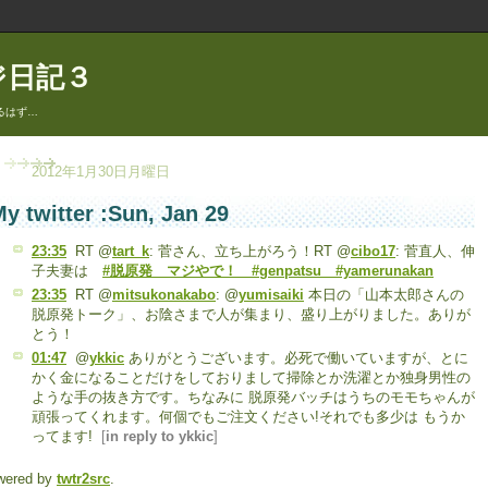
ジ日記３
るはず…
2012年1月30日月曜日
y twitter :Sun, Jan 29
23:35
RT @
tart_k
: 菅さん、立ち上がろう！RT @
cibo17
: 菅直人、伸
子夫妻は
#脱原発 マジやで！ #genpatsu #yamerunakan
23:35
RT @
mitsukonakabo
: @
yumisaiki
本日の「山本太郎さんの
脱原発トーク」、お陰さまで人が集まり、盛り上がりました。ありが
とう！
01:47
@
ykkic
ありがとうございます。必死で働いていますが、とに
かく金になることだけをしておりまして掃除とか洗濯とか独身男性の
ような手の抜き方です。ちなみに 脱原発バッチはうちのモモちゃんが
頑張ってくれます。何個でもご注文ください!それでも多少は もうか
ってます!
[
in reply to ykkic
]
wered by
twtr2src
.