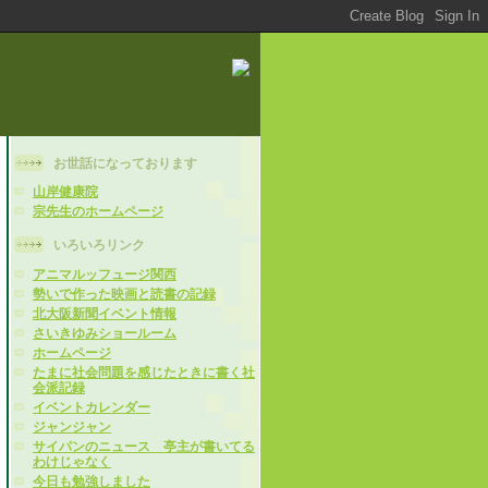
お世話になっております
山岸健康院
宗先生のホームページ
いろいろリンク
アニマルッフュージ関西
勢いで作った映画と読書の記録
北大阪新聞イベント情報
さいきゆみショールーム
ホームページ
たまに社会問題を感じたときに書く社
会派記録
イベントカレンダー
ジャンジャン
サイパンのニュース 亭主が書いてる
わけじゃなく
今日も勉強しました