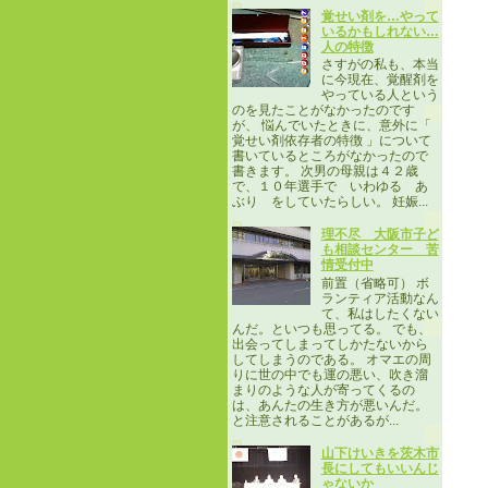
覚せい剤を…やって
いるかもしれない…
人の特徴
さすがの私も、本当
に今現在、覚醒剤を
やっている人という
のを見たことがなかったのです
が、 悩んでいたときに、意外に「
覚せい剤依存者の特徴 」について
書いているところがなかったので
書きます。 次男の母親は４２歳
で、１０年選手で いわゆる あ
ぶり をしていたらしい。 妊娠...
理不尽 大阪市子ど
も相談センター 苦
情受付中
前置（省略可） ボ
ランティア活動なん
て、私はしたくない
んだ。といつも思ってる。 でも、
出会ってしまってしかたないから
してしまうのである。 オマエの周
りに世の中でも運の悪い、吹き溜
まりのような人が寄ってくるの
は、あんたの生き方が悪いんだ。
と注意されることがあるが...
山下けいきを茨木市
長にしてもいいんじ
ゃないか