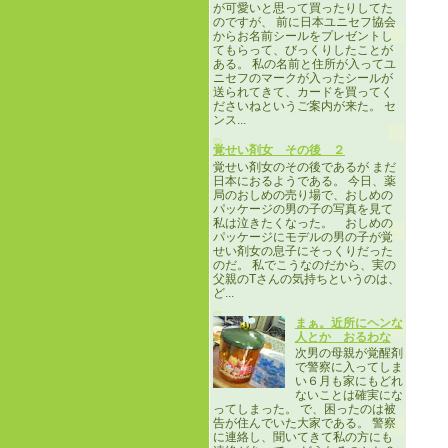
が可愛いと思って買ったりしてた
のですが、 前に日本ユニセフ協会
からお名前シールをプレゼントし
てもらって、びっくりしたことが
ある。 私の名前と住所が入ってユ
ニセフのマークが入ったシールが
送られてきて、カードを買ってく
ださいねというご案内が来た。 セ
ンス...
覚せい剤女 その後 ２
覚せい剤女のその後であるが まだ
日本におるようである。 今日、薬
局のおしめの売り場で、おしめの
パッケージの男の子の写真を見て
私は泣きたくなった。 おしめの
パッケージにモデルの男の子が覚
せい剤女の息子にそっくりだった
のだ。 私でこうなのだから、実の
父親のTさんの気持ちというのは、
ど...
まぁ。近所にヘンな
人とか おるわな
次男の母親が覚醒剤
で警察に入ってしま
い６月も家にもどれ
ないことは確実にな
ってしまった。 で、困ったのは被
告が住んでいた大家である。 警察
に連絡し、聞いてきて私の方にも