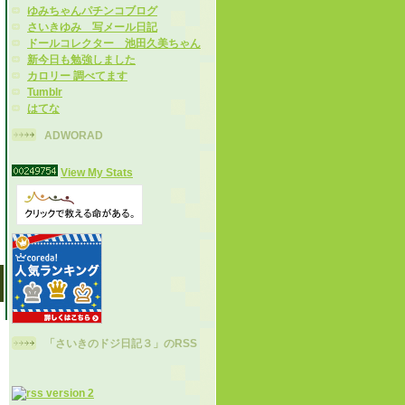
ゆみちゃんパチンコブログ
さいきゆみ 写メール日記
ドールコレクター 池田久美ちゃん
新今日も勉強しました
カロリー 調べてます
Tumblr
はてな
ADWORAD
View My Stats
「さいきのドジ日記３」のRSS