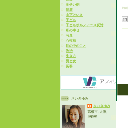
覚せい剤
時刻
健康
山下けいき
子ども
子どもポルノアニメ反対
私の幸せ
写真
心模様
世の中のこと
政治
生き方
男と女
冤罪
さいきゆみ
さいきゆみ
高槻市, 大阪,
Japan