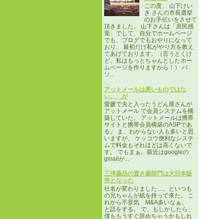
この度、 山下けい
き さんの市長選挙
のお手伝いをさせて
頂きました。 山下さんは「庶民感
覚」でして、自分でホームページ
でも、ブログでもおやりになって
おり、 最初だけ私がやり方を教え
てあげております。（言うとくけ
ど、私はもっとちゃんとしたホー
ムページを作りますから！） パ
ソ...
アットメールは悪いものではな
い。 が
愛媛で夫と入ったうどん屋さんが
アットメール で会員システムを構
築していた。 アットメールは携帯
サイトと携帯会員構築のASPであ
る。 ま、わからない人も多いと思
いますが、 ケッコウ便利なシステ
ムで料金もそれほどは高くないで
す。 でもまぁ。最近はgoogleの
gmailが...
三洋薬品の置き薬部門は大日本販
売となった
社名が変わりました…。といつも
の兄ちゃんが紙を持って来た。 こ
れから不景気 M&A多いなぁ。
と話をする。 で、もしかしたら、
僕ももうすぐ辞めちゃうかもしれ