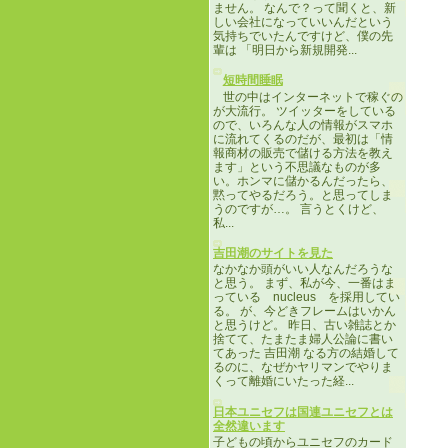
ません。 なんで？って聞くと、新
しい会社になっていいんだという
気持ちでいたんですけど、僕の先
輩は 「明日から新規開発...
短時間睡眠
世の中はインターネットで稼ぐの
が大流行。 ツイッターをしている
ので、いろんな人の情報がスマホ
に流れてくるのだが、最初は「情
報商材の販売で儲ける方法を教え
ます」という不思議なものが多
い。ホンマに儲かるんだったら、
黙ってやるだろう。と思ってしま
うのですが…。 言うとくけど、
私...
吉田潮のサイトを見た
なかなか頭がいい人なんだろうな
と思う。 まず、私が今、一番はま
っている nucleus を採用してい
る。 が、今どきフレームはいかん
と思うけど。 昨日、古い雑誌とか
捨てて、たまたま婦人公論に書い
てあった 吉田潮 なる方の結婚して
るのに、なぜかヤリマンでやりま
くって離婚にいたった経...
日本ユニセフは国連ユニセフとは
全然違います
子どもの頃からユニセフのカード