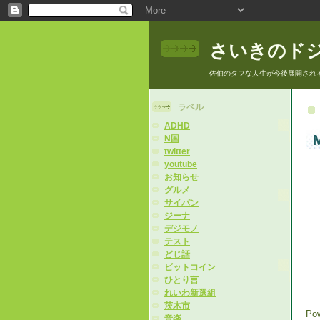
さいきのド
佐伯のタフな人生が今後展開され
ラベル
ADHD
M
N国
twitter
youtube
お知らせ
グルメ
サイパン
ジーナ
デジモノ
テスト
どじ話
ビットコイン
ひとり言
れいわ新選組
茨木市
Po
音楽