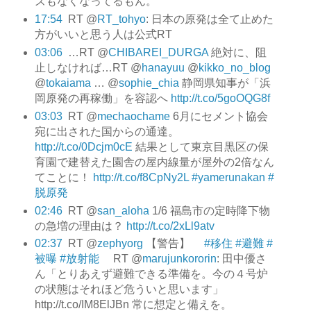
ズもなくなってるもん。
17:54
RT @
RT_tohyo
: 日本の原発は全て止めた
方がいいと思う人は公式RT
03:06
…RT @
CHIBAREI_DURGA
絶対に、阻
止しなければ…RT @
hanayuu
@
kikko_no_blog
@
tokaiama
… @
sophie_chia
静岡県知事が「浜
岡原発の再稼働」を容認へ
http://t.co/5goOQG8f
03:03
RT @
mechaochame
6月にセメント協会
宛に出された国からの通達。
http://t.co/0Dcjm0cE
結果として東京目黒区の保
育園で建替えた園舎の屋内線量が屋外の2倍なん
てことに！
http://t.co/f8CpNy2L
#yamerunakan
#
脱原発
02:46
RT @
san_aloha
1/6 福島市の定時降下物
の急増の理由は？
http://t.co/2xLl9atv
02:37
RT @
zephyorg
【警告】
#移住
#避難
#
被曝
#放射能
RT @
marujunkororin
: 田中優さ
ん「とりあえず避難できる準備を。今の４号炉
の状態はそれほど危ういと思います」
http://t.co/IM8ElJBn 常に想定と備えを。