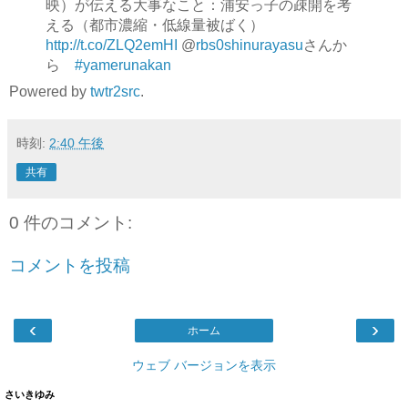
映）が伝える大事なこと：浦安っ子の疎開を考
える（都市濃縮・低線量被ばく）
http://t.co/ZLQ2emHI
@
rbs0shinurayasu
さんか
ら
#yamerunakan
Powered by
twtr2src
.
時刻:
2:40 午後
共有
0 件のコメント:
コメントを投稿
‹
›
ホーム
ウェブ バージョンを表示
さいきゆみ