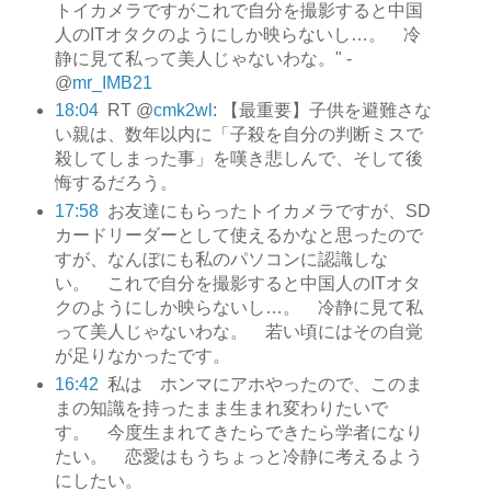
トイカメラですがこれで自分を撮影すると中国
人のITオタクのようにしか映らないし…。 冷
静に見て私って美人じゃないわな。" -
@
mr_IMB21
18:04
RT @
cmk2wl
: 【最重要】子供を避難さな
い親は、数年以内に「子殺を自分の判断ミスで
殺してしまった事」を嘆き悲しんで、そして後
悔するだろう。
17:58
お友達にもらったトイカメラですが、SD
カードリーダーとして使えるかなと思ったので
すが、なんぼにも私のパソコンに認識しな
い。 これで自分を撮影すると中国人のITオタ
クのようにしか映らないし…。 冷静に見て私
って美人じゃないわな。 若い頃にはその自覚
が足りなかったです。
16:42
私は ホンマにアホやったので、このま
まの知識を持ったまま生まれ変わりたいで
す。 今度生まれてきたらできたら学者になり
たい。 恋愛はもうちょっと冷静に考えるよう
にしたい。