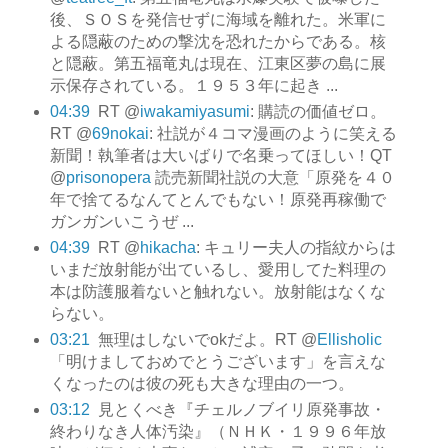
後、ＳＯＳを発信せずに海域を離れた。米軍に
よる隠蔽のための撃沈を恐れたからである。核
と隠蔽。第五福竜丸は現在、江東区夢の島に展
示保存されている。１９５３年に起き ...
04:39
RT @
iwakamiyasumi
: 購読の価値ゼロ。
RT @
69nokai
: 社説が４コマ漫画のように笑える
新聞！執筆者は大いばりで名乗ってほしい！QT
@
prisonopera
読売新聞社説の大意「原発を４０
年で捨てるなんてとんでもない！原発再稼働で
ガンガンいこうぜ ...
04:39
RT @
hikacha
: キュリー夫人の指紋からは
いまだ放射能が出ているし、愛用してた料理の
本は防護服着ないと触れない。放射能はなくな
らない。
03:21
無理はしないでokだよ。RT @
Ellisholic
「明けましておめでとうございます」を言えな
くなったのは彼の死も大きな理由の一つ。
03:12
見とくべき『チェルノブイリ原発事故・
終わりなき人体汚染』（ＮＨＫ・１９９６年放