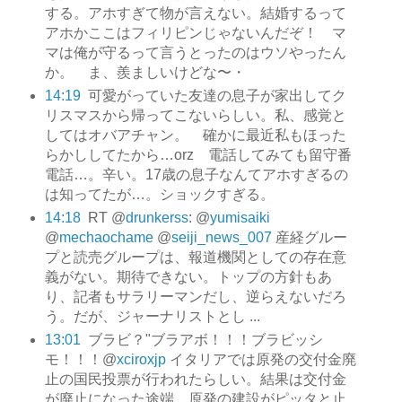
する。アホすぎて物が言えない。結婚するって
アホかここはフィリピンじゃないんだぞ！ マ
マは俺が守るって言うとったのはウソやったん
か。 ま、羨ましいけどな〜・
14:19
可愛がっていた友達の息子が家出してク
リスマスから帰ってこないらしい。私、感覚と
してはオバアチャン。 確かに最近私もほった
らかししてたから…orz 電話してみても留守番
電話…。辛い。17歳の息子なんてアホすぎるの
は知ってたが…。ショックすぎる。
14:18
RT @
drunkerss
: @
yumisaiki
@
mechaochame
@
seiji_news_007
産経グルー
プと読売グループは、報道機関としての存在意
義がない。期待できない。トップの方針もあ
り、記者もサラリーマンだし、逆らえないだろ
う。だが、ジャーナリストとし ...
13:01
ブラビ？"ブラアボ！！！ブラビッシ
モ！！！@
xciroxjp
イタリアでは原発の交付金廃
止の国民投票が行われたらしい。結果は交付金
が廃止になった途端、原発の建設がピッタと止