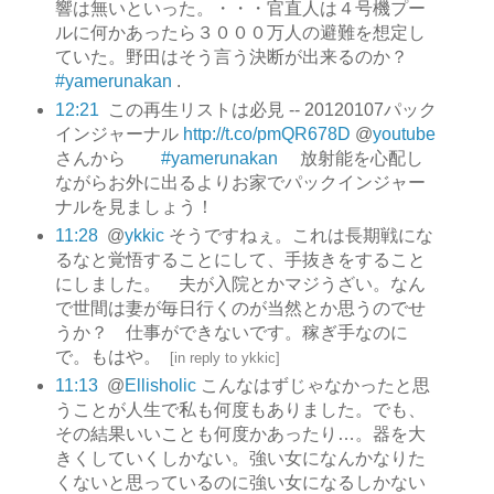
響は無いといった。・・・官直人は４号機プー
ルに何かあったら３０００万人の避難を想定し
ていた。野田はそう言う決断が出来るのか？
#yamerunakan
.
12:21
この再生リストは必見 -- 20120107パック
インジャーナル
http://t.co/pmQR678D
@
youtube
さんから
#yamerunakan
放射能を心配し
ながらお外に出るよりお家でパックインジャー
ナルを見ましょう！
11:28
@
ykkic
そうですねぇ。これは長期戦にな
るなと覚悟することにして、手抜きをすること
にしました。 夫が入院とかマジうざい。なん
で世間は妻が毎日行くのが当然とか思うのでせ
うか？ 仕事ができないです。稼ぎ手なのに
で。もはや。
[
in reply to ykkic
]
11:13
@
Ellisholic
こんなはずじゃなかったと思
うことが人生で私も何度もありました。でも、
その結果いいことも何度かあったり…。器を大
きくしていくしかない。強い女になんかなりた
くないと思っているのに強い女になるしかない