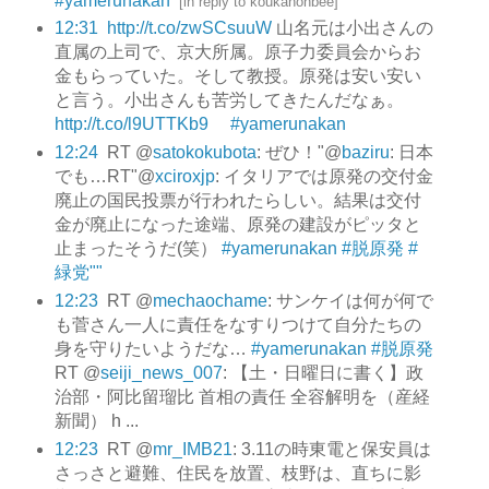
#yamerunakan
[
in reply to koukanonbee
]
12:31
http://t.co/zwSCsuuW
山名元は小出さんの
直属の上司で、京大所属。原子力委員会からお
金もらっていた。そして教授。原発は安い安い
と言う。小出さんも苦労してきたんだなぁ。
http://t.co/l9UTTKb9
#yamerunakan
12:24
RT @
satokokubota
: ぜひ！"@
baziru
: 日本
でも…RT"@
xciroxjp
: イタリアでは原発の交付金
廃止の国民投票が行われたらしい。結果は交付
金が廃止になった途端、原発の建設がピッタと
止まったそうだ(笑）
#yamerunakan
#脱原発
#
緑党""
12:23
RT @
mechaochame
: サンケイは何が何で
も菅さん一人に責任をなすりつけて自分たちの
身を守りたいようだな…
#yamerunakan
#脱原発
RT @
seiji_news_007
: 【土・日曜日に書く】政
治部・阿比留瑠比 首相の責任 全容解明を（産経
新聞） h ...
12:23
RT @
mr_IMB21
: 3.11の時東電と保安員は
さっさと避難、住民を放置、枝野は、直ちに影