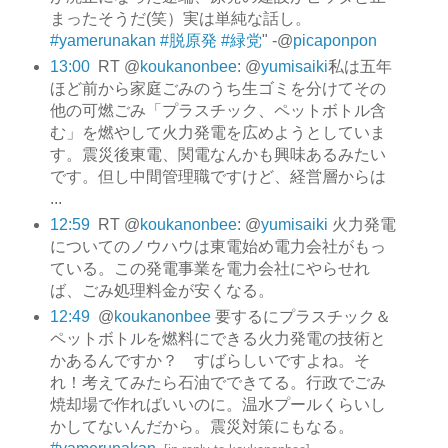
まったそうだ(笑）実は単純な話し。
#yamerunakan
#脱原発
#緑党
" -@
picaponpon
13:00
RT @
koukanonbee
: @
yumisaiki
私は五年
ほど前から家庭ごみのうち生ゴミを分けてその
他の可燃ごみ「プラスチック、ペットボトル含
む」を燃やして火力発電を広めようとしていま
す。震災後東電、関電なんかも興味あるみたい
です。但し中間管理職ですけど、経営層からは
...
12:59
RT @
koukanonbee
: @
yumisaiki
火力発電
についてのノウハウは東電始め電力会社がもっ
ている。この発電事業を電力会社にやらせれ
ば、ごみ処理料金が安くなる。
12:49
@
koukanonbee
要するにプラスチック＆
ペットボトルを燃料にできる火力発電の技術と
かあるんですか？ すばらしいですよね。そ
れ！考えてみたら石油でできてる。行政でごみ
焼却場で作ればいいのに。温水プールくらいし
かしてないんだから。震災対策にもなる。