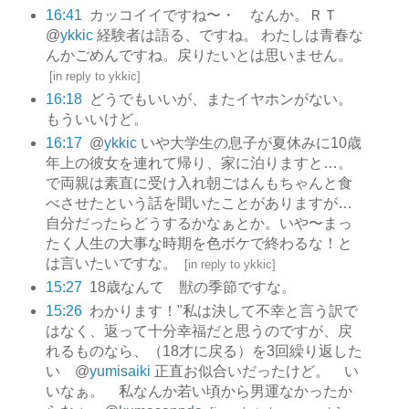
16:41
カッコイイですね〜・ なんか。ＲＴ
@
ykkic
経験者は語る、ですね。 わたしは青春な
んかごめんですね。戻りたいとは思いません。
[
in reply to ykkic
]
16:18
どうでもいいが、またイヤホンがない。
もういいけど。
16:17
@
ykkic
いや大学生の息子が夏休みに10歳
年上の彼女を連れて帰り、家に泊りますと…。
で両親は素直に受け入れ朝ごはんもちゃんと食
べさせたという話を聞いたことがありますが…
自分だったらどうするかなぁとか。いや〜まっ
たく人生の大事な時期を色ボケで終わるな！と
は言いたいですな。
[
in reply to ykkic
]
15:27
18歳なんて 獣の季節ですな。
15:26
わかります！"私は決して不幸と言う訳で
はなく、返って十分幸福だと思うのですが、戻
れるものなら、（18才に戻る）を3回繰り返した
い @
yumisaiki
正直お似合いだったけど。 い
いなぁ。 私なんか若い頃から男運なかったか