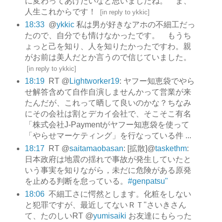
に変わってあげたいなと思いましたね。 ま、
人生これからです！
[
in reply to ykkic
]
18:33
@
ykkic
私は男が好きなアホの不細工だっ
たので、自分でも情けなかったです。 もうち
ょっと己を知り、人を知りたかったですわ。親
がお前は美人だとか言うので信じていました。
[
in reply to ykkic
]
18:19
RT @
Lightworker19
: ヤフー知恵袋でやら
せ解答含めて自作自演しませんかって営業が来
たんだが、これって晒して良いのかな？ちなみ
にその会社は割とデカイ会社で、そこそこ有名
「株式会社J-Paymentがヤフー知恵袋を使って
「やらせマーケティング」を行なっている件 ...
18:17
RT @
saitamaobasan
: [拡散]@
taskethm
:
日本政府は地震の揺れで事故が発生していたと
いう事実を知りながら，未だに危険がある原発
を止める判断を怠っている。
#genpatsu"
18:06
不細工さに愕然とします。化粧をしない
と犯罪ですが、最近してないＲＴ"さいきさん
て、たのしいRT @
yumisaiki
お友達にもらった