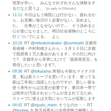
現実が辛い。 みんなそれぞれそんな体験をす
るだなと思うよ。
[
in reply to Ellisholic
]
11:11
今日はもう病院には行かない。疲れるか
ら。お見舞い毎日行く必要がない。決めまし
た。 仕事がこなせないので… そう決めると
心が楽になりました。明日社会保険のところに
行くついでによる。 よし
10:10
RT @
mitsukonakabo
: @
yumisaiki
京都市
長候補・中村和雄さんから：３月１０日に京都
で脱原発１万人集会があります。その日に向け
て?、京都市から世界にむけて「脱原発宣言」を
発信したいと思います?。
09:36
RT @
tokaiama
: 昨朝も今朝もマイナス9
度、私は薪ストーブを焚いています。使ってる
薪は三年前に伐採したものですが、新しい薪を
使う来年からは注意が必要です。東日本一帯で
は樹木が汚染されセシウムが含まれてるため、
ストーブに使えば大気にセシウムが拡散します
04:42
RT @
ojyalu_maro
: そうなのか・・ RT
@
teatree_ft
: 第五福竜丸は水爆実験で被曝した