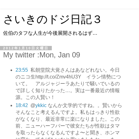
さいきのドジ日記３
佐伯のタフな人生が今後展開されるはず…
2012年1月10日火曜日
My twitter :Mon, Jan 09
23:55
私朝堂院大覚さんはあなどれない。今日
のニコ生http://t.co/Zmv4hU3Y イラン情勢につ
いて。 アルジャジーラあたりで騒いでいるの
で詳しく知りたかった…。実は一番最近の情報
源。この人賢い！
18:42
@
ykkic
なんか文学的ですね。。賢いから
そんなこと考えるんですよ。私もはっきり性欲
がなくなり、最近非常に楽になりました。この
前、ニューハーフバーで彼女たちが性欲はタマ
を取ったらなくなるんですよ〜と聞き、ホンマ