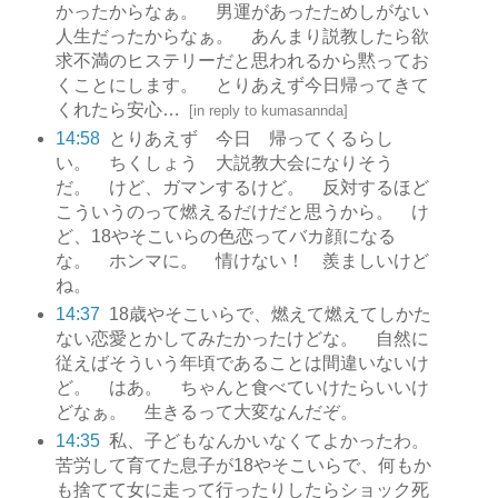
かったからなぁ。 男運があったためしがない
人生だったからなぁ。 あんまり説教したら欲
求不満のヒステリーだと思われるから黙ってお
くことにします。 とりあえず今日帰ってきて
くれたら安心…
[
in reply to kumasannda
]
14:58
とりあえず 今日 帰ってくるらし
い。 ちくしょう 大説教大会になりそう
だ。 けど、ガマンするけど。 反対するほど
こういうのって燃えるだけだと思うから。 け
ど、18やそこいらの色恋ってバカ顔になる
な。 ホンマに。 情けない！ 羨ましいけど
ね。
14:37
18歳やそこいらで、燃えて燃えてしかた
ない恋愛とかしてみたかったけどな。 自然に
従えばそういう年頃であることは間違いないけ
ど。 はあ。 ちゃんと食べていけたらいいけ
どなぁ。 生きるって大変なんだぞ。
14:35
私、子どもなんかいなくてよかったわ。
苦労して育てた息子が18やそこいらで、何もか
も捨てて女に走って行ったりしたらショック死