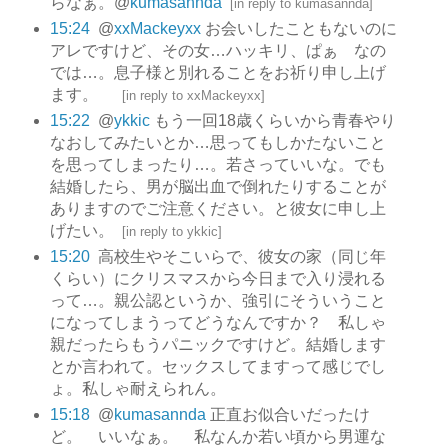
らなぁ。@
kumasannda
[
in reply to kumasannda
]
15:24
@
xxMackeyxx
お会いしたこともないのに
アレですけど、その女…ハッキリ、ぱぁ なの
では…。息子様と別れることをお祈り申し上げ
ます。
[
in reply to xxMackeyxx
]
15:22
@
ykkic
もう一回18歳くらいから青春やり
なおしてみたいとか…思ってもしかたないこと
を思ってしまったり…。若さっていいな。でも
結婚したら、男が脳出血で倒れたりすることが
ありますのでご注意ください。と彼女に申し上
げたい。
[
in reply to ykkic
]
15:20
高校生やそこいらで、彼女の家（同じ年
くらい）にクリスマスから今日まで入り浸れる
って…。親公認というか、強引にそういうこと
になってしまうってどうなんですか？ 私しゃ
親だったらもうパニックですけど。結婚します
とか言われて。セックスしてますって感じでし
ょ。私しゃ耐えられん。
15:18
@
kumasannda
正直お似合いだったけ
ど。 いいなぁ。 私なんか若い頃から男運な