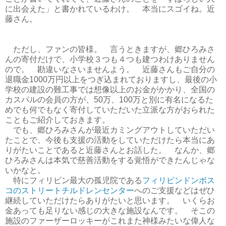
に出会えた」と書かれているわけ。 本当にスゴイね。近
藤さん。
ただし、ファンの皆様。 言うときますが、郷ひろみさ
んの寄付だけで、小学校３つも４つも建つわけありません
ので。 勘違いなさいませんよう。 近藤さんもご自分の
退職金1000万円以上をつぎ込まれておりますし、最後の小
学校の建設の難工事では想像以上のお金がかかり、全国の
カスパルの会員の方が、50万、100万と別に有名になるた
めでも何でもなく寄付していただいた立派な方がおられた
こともご紹介しておきます。
でも、郷ひろみさんが最近カミングアウトしていただい
たことで、今後も支援の活動をしていただけたら本当にあ
りがたいことであると近藤さんとお話した。 なんか、郷
ひろみさんは本気で慈善活動をする覚悟ができたんじゃな
いかなと。
特にフィリピン最大の孤児院である
フィリピンドンボス
コのストリートチルドレンセンター
へのご支援などはぜひ
継続していただけたらありがたいと思います。 いくらお
金あっても足りない感じの大きな施設なんです。 そこの
施設のファーザーロッキーがこれまた神様みたいな偉人な