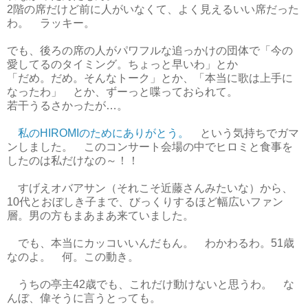
2階の席だけど前に人がいなくて、よく見えるいい席だった
わ。 ラッキー。
でも、後ろの席の人がパワフルな追っかけの団体で「今の
愛してるのタイミング。ちょっと早いわ」とか
「だめ。だめ。そんなトーク」とか、「本当に歌は上手に
なったわ」 とか、ずーっと喋っておられて。
若干うるさかったが…。
私のHIROMIのためにありがとう。
という気持ちでガマ
ンしました。 このコンサート会場の中でヒロミと食事を
したのは私だけなの～！！
すげえオバアサン（それこそ近藤さんみたいな）から、
10代とおぼしき子まで、びっくりするほど幅広いファン
層。男の方もまあまあ来ていました。
でも、本当にカッコいいんだもん。 わかわるわ。51歳
なのよ。 何。この動き。
うちの亭主42歳でも、これだけ動けないと思うわ。 な
んぼ、偉そうに言うとっても。