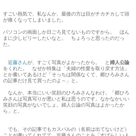
すごい熱気で、私なんか、最後の方は目がチカチカして頭
が痛くなってしまいました。
パソコンの画面しか日ごろ見てないものですから。 ほん
まに少しビリーしたいなと。 ちょろっと思ったのだっ
た。
近藤さん
が、すごく写真がよかったから。 と
婦人公論
をくれた。 なぜか特集は「夫婦の性愛を取り戻す方法」
とか書いてあるけど「そっちは関係なくて、郷ひろみさん
の記事だけ見て買ったのよ～」と。
なんか、本当にいい笑顔のひろみさんなわけ。「郷ひろ
みさんは写真写りが悪いと私は思うのです。なかなかいい
笑顔の写真がないでしょ。婦人公論の写真はよかったか
ら」と。
でも、その記事でもカスパルの（名前は出てないけど）
ことが書いてくれてて、近藤さんのことを「すばらしい人