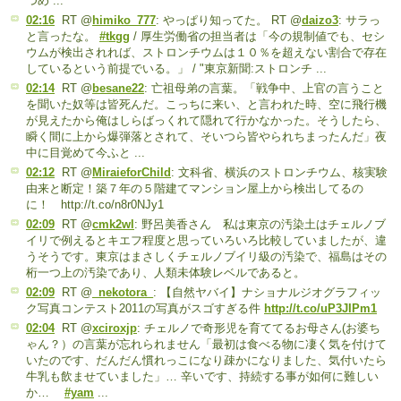
つめ ...
02:16
RT @
himiko_777
: やっぱり知ってた。 RT @
daizo3
: サラっ
と言ったな。
#tkgg
/ 厚生労働省の担当者は「今の規制値でも、セシ
ウムが検出されれば、ストロンチウムは１０％を超えない割合で存在
しているという前提でいる。」 / "東京新聞:ストロンチ ...
02:14
RT @
besane22
: 亡祖母弟の言葉。「戦争中、上官の言うこと
を聞いた奴等は皆死んだ。こっちに来い、と言われた時、空に飛行機
が見えたから俺はしらばっくれて隠れて行かなかった。そうしたら、
瞬く間に上から爆弾落とされて、そいつら皆やられちまったんだ」夜
中に目覚めて今ふと ...
02:12
RT @
MiraieforChild
: 文科省、横浜のストロンチウム、核実験
由来と断定！築７年の５階建てマンション屋上から検出してるの
に！ http://t.co/n8r0NJy1
02:09
RT @
cmk2wl
: 野呂美香さん 私は東京の汚染土はチェルノブ
イリで例えるとキエフ程度と思っていろいろ比較していましたが、違
うそうです。東京はまさしくチェルノブイリ級の汚染で、福島はその
桁一つ上の汚染であり、人類未体験レベルであると。
02:09
RT @
_nekotora_
: 【自然ヤバイ】ナショナルジオグラフィッ
ク写真コンテスト2011の写真がスゴすぎる件
http://t.co/uP3JIPm1
02:04
RT @
xciroxjp
: チェルノで奇形児を育ててるお母さん(お婆ち
ゃん？）の言葉が忘れられません「最初は食べる物に凄く気を付けて
いたのです、だんだん慣れっこになり疎かになりました、気付いたら
牛乳も飲ませていました」… 辛いです、持続する事が如何に難しい
か…
#yam
...