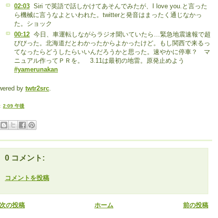
02:03
Siri で英語で話しかけてあそんでみたが、I love you.と言った
ら機械に言うなよといわれた。twitterと発音はまったく通じなかっ
た。ショック
00:12
今日、車運転しながらラジオ聞いていたら…緊急地震速報で超
びびった。北海道だとわかったからよかったけど。もし関西で来るっ
てなったらどうしたらいいんだろうかと思った。速やかに停車？ マ
ニュアル作ってＰＲを。 3.11は最初の地雷。原発止めよう
#yamerunakan
wered by
twtr2src
.
:
2:09 午後
0 コメント:
コメントを投稿
次の投稿
ホーム
前の投稿