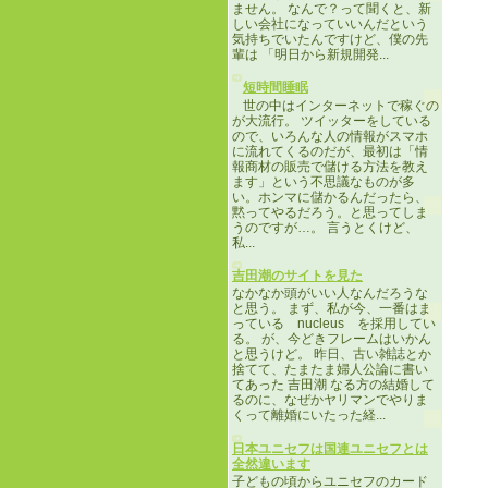
ません。 なんで？って聞くと、新
しい会社になっていいんだという
気持ちでいたんですけど、僕の先
輩は 「明日から新規開発...
短時間睡眠
世の中はインターネットで稼ぐの
が大流行。 ツイッターをしている
ので、いろんな人の情報がスマホ
に流れてくるのだが、最初は「情
報商材の販売で儲ける方法を教え
ます」という不思議なものが多
い。ホンマに儲かるんだったら、
黙ってやるだろう。と思ってしま
うのですが…。 言うとくけど、
私...
吉田潮のサイトを見た
なかなか頭がいい人なんだろうな
と思う。 まず、私が今、一番はま
っている nucleus を採用してい
る。 が、今どきフレームはいかん
と思うけど。 昨日、古い雑誌とか
捨てて、たまたま婦人公論に書い
てあった 吉田潮 なる方の結婚して
るのに、なぜかヤリマンでやりま
くって離婚にいたった経...
日本ユニセフは国連ユニセフとは
全然違います
子どもの頃からユニセフのカード