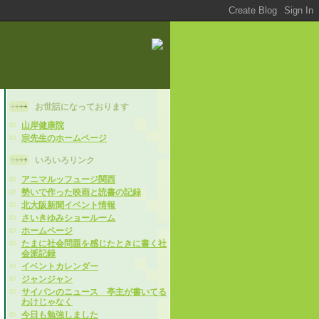
お世話になっております
山岸健康院
宗先生のホームページ
いろいろリンク
アニマルッフュージ関西
勢いで作った映画と読書の記録
北大阪新聞イベント情報
さいきゆみショールーム
ホームページ
たまに社会問題を感じたときに書く社
会派記録
イベントカレンダー
ジャンジャン
サイパンのニュース 亭主が書いてる
わけじゃなく
今日も勉強しました