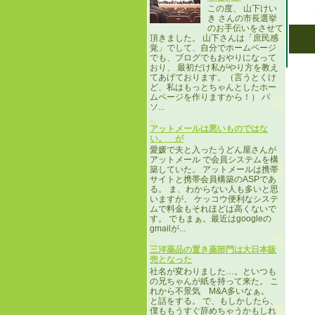
この度、 山下けい
き さんの市長選挙
のお手伝いをさせて
頂きました。 山下さんは「庶民感
覚」でして、自分でホームページ
でも、ブログでもおやりになって
おり、 最初だけ私がやり方を教え
てあげております。（言うとくけ
ど、私はもっとちゃんとしたホー
ムページを作りますから！） パ
ソ...
アットメールは悪いものではな
い。 が
愛媛で夫と入ったうどん屋さんが
アットメール で会員システムを構
築していた。 アットメールは携帯
サイトと携帯会員構築のASPであ
る。 ま、わからない人も多いと思
いますが、 ケッコウ便利なシステ
ムで料金もそれほどは高くないで
す。 でもまぁ。最近はgoogleの
gmailが...
三洋薬品の置き薬部門は大日本販
売となった
社名が変わりました…。といつも
の兄ちゃんが紙を持って来た。 こ
れから不景気 M&A多いなぁ。
と話をする。 で、もしかしたら、
僕ももうすぐ辞めちゃうかもしれ