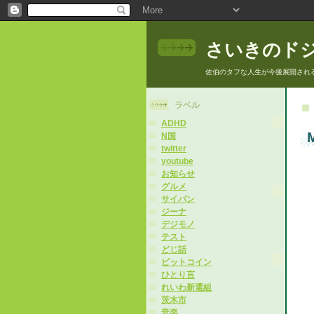
さいきのド
佐伯のタフな人生が今後展開され
ラベル
ADHD
M
N国
twitter
youtube
お知らせ
グルメ
サイパン
ジーナ
デジモノ
テスト
どじ話
ビットコイン
ひとり言
れいわ新選組
茨木市
音楽