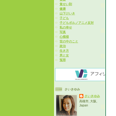
覚せい剤
健康
山下けいき
子ども
子どもポルノアニメ反対
私の幸せ
写真
心模様
世の中のこと
政治
生き方
男と女
冤罪
さいきゆみ
さいきゆみ
高槻市, 大阪,
Japan