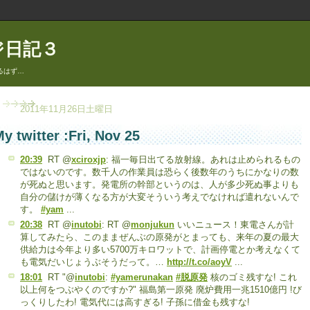
ジ日記３
るはず…
2011年11月26日土曜日
y twitter :Fri, Nov 25
20:39
RT @
xciroxjp
: 福一毎日出てる放射線。あれは止められるもの
ではないのです。数千人の作業員は恐らく後数年のうちにかなりの数
が死ぬと思います。発電所の幹部というのは、人が多少死ぬ事よりも
自分の儲けが薄くなる方が大変そういう考えでなければ遣れないんで
す。
#yam
...
20:38
RT @
inutobi
: RT @
monjukun
いいニュース！東電さんが計
算してみたら、このままぜんぶの原発がとまっても、来年の夏の最大
供給力は今年より多い5700万キロワットで、計画停電とか考えなくて
も電気だいじょうぶそうだって。…
http://t.co/aoyV
...
18:01
RT "@
inutobi
:
#yamerunakan
#脱原発
核のゴミ残すな! これ
以上何をつぶやくのですか?" 福島第一原発 廃炉費用一兆1510億円 !び
っくりしたわ! 電気代には高すぎる! 子孫に借金も残すな!