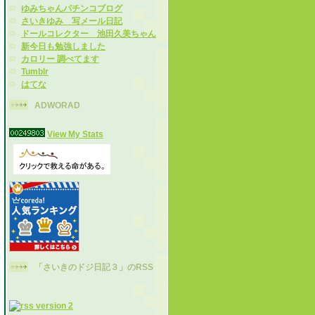
ゆみちゃんパチンコブログ
さいきゆみ 写メール日記
ドールコレクター 池田久美ちゃん
新今日も勉強しました
カロリー 調べてます
Tumblr
はてな
ADWORAD
View My Stats
「さいきのドジ日記３」のRSS