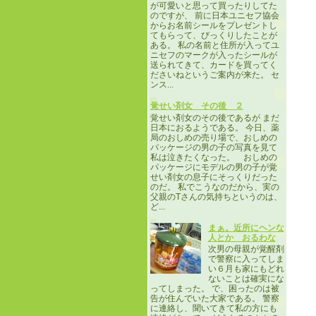
が可愛いと思って買ったりしてた
のですが、 前に日本ユニセフ協会
からお名前シールをプレゼントし
てもらって、びっくりしたことが
ある。 私の名前と住所が入ってユ
ニセフのマークが入ったシールが
送られてきて、カードを買ってく
ださいねというご案内が来た。 セ
ンス...
覚せい剤女 その後 ２
覚せい剤女のその後であるが まだ
日本におるようである。 今日、薬
局のおしめの売り場で、おしめの
パッケージの男の子の写真を見て
私は泣きたくなった。 おしめの
パッケージにモデルの男の子が覚
せい剤女の息子にそっくりだった
のだ。 私でこうなのだから、実の
父親のTさんの気持ちというのは、
ど...
まぁ。近所にヘンな
人とか おるわな
次男の母親が覚醒剤
で警察に入ってしま
い６月も家にもどれ
ないことは確実にな
ってしまった。 で、困ったのは被
告が住んでいた大家である。 警察
に連絡し、聞いてきて私の方にも