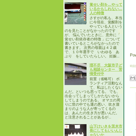
覚せい剤を…やって
いるかもしれない…
人の特徴
さすがの私も、本当
に今現在、覚醒剤を
やっている人という
のを見たことがなかったのです
が、 悩んでいたときに、意外に「
覚せい剤依存者の特徴 」について
書いているところがなかったので
書きます。 次男の母親は４２歳
で、１０年選手で いわゆる あ
Po
ぶり をしていたらしい。 妊娠...
理不尽 大阪市子ど
時刻
も相談センター 苦
情受付中
前置（省略可） ボ
ランティア活動なん
て、私はしたくない
んだ。といつも思ってる。 でも、
出会ってしまってしかたないから
してしまうのである。 オマエの周
りに世の中でも運の悪い、吹き溜
まりのような人が寄ってくるの
は、あんたの生き方が悪いんだ。
と注意されることがあるが...
山下けいきを茨木市
長にしてもいいんじ
ゃないか