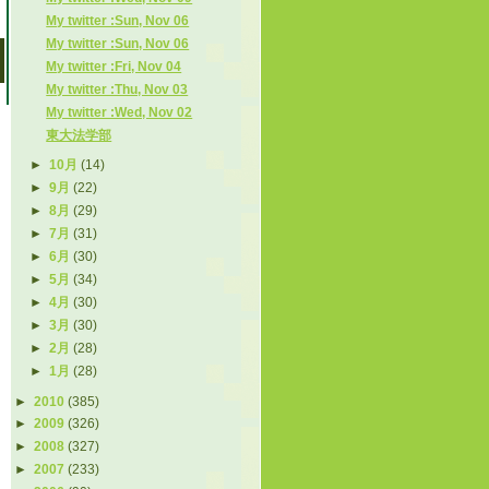
My twitter :Sun, Nov 06
My twitter :Sun, Nov 06
My twitter :Fri, Nov 04
My twitter :Thu, Nov 03
My twitter :Wed, Nov 02
東大法学部
►
10月
(14)
►
9月
(22)
►
8月
(29)
►
7月
(31)
►
6月
(30)
►
5月
(34)
►
4月
(30)
►
3月
(30)
►
2月
(28)
►
1月
(28)
►
2010
(385)
►
2009
(326)
►
2008
(327)
►
2007
(233)