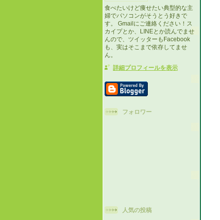
食べたいけど痩せたい典型的な主
婦でパソコンがそうとう好きで
す。 Gmailにご連絡ください！ス
カイプとか、LINEとか読んでませ
んので、ツイッターもFacebook
も、実はそこまで依存してませ
ん。
詳細プロフィールを表示
フォロワー
人気の投稿