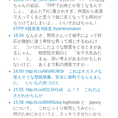
ちゃんの会話。「TPPでお肉とか安くなるんで
しょ」「あんたTVに毒されすぎ。外国から産直
で入ってくると思う？仮に安くなっても商社が
もうけておしまいよ」。いいぞおばちゃん！
#TPP
#脱原発
#緑党
#yamerunakan
16:34
なんかさ。野田さんって相手によって対
応が微妙に違う卑怯な男って感じするねんけ
ど。 コバカにしたような態度をとるときがあ
るじゃん。 朝堂院大覚曰く 「女子大生みた
い」 と。 まぁ。深い考えがあるのかもしれ
ないけど。 あくまで私の感覚ですが…
16:00
http://t.co/WsWUtK0r これはオススメな
使えそうな壁紙画像。安全に無料でもらえまし
た。 いいもの見つけた
15:55
http://t.co/02L5H1s6 ん＾？ これのよ
さがわからんが
15:38
http://t.co/86rR8zkq
highslide と jqeury
について。 これじっくり研究してみたい。
何のためにかというと、スッキリさせたいから