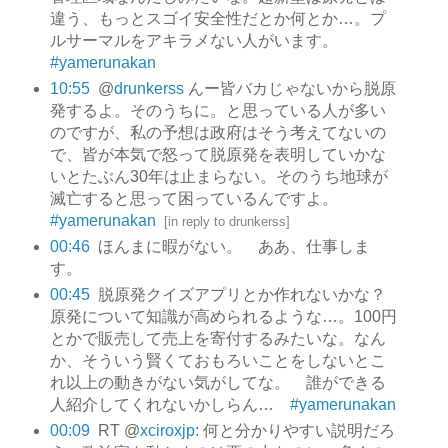
違う、もっとスゴイ安全性だとか何とか…。プ
ルサーマルをアキラメない人がいます。
#yamerunakan
10:55
@
drunkerss
んー皆バカじゃないから脱原
発するよ。そのうちに。と思っている人が多い
のですが、私の予想は政府はそう考えてないの
で、皆が本気で怒って脱原発を表明していかな
いとたぶん30年は止まらない。そのうち地球が
滅亡すると思って困っているんですよ。
#yamerunakan
[
in reply to drunkerss
]
00:46
ほんまに暇がない。 ああ、仕事しま
す。
00:45
脱原発クイズアプリとか作れないかな？
原発について知識が高められるような…。100円
とかで販売して売上を寄付するみたいな。なん
か、そういう賢くておもろいことをしないとこ
れ以上の動きがない気がしてな。 誰ができる
人紹介してくれないかしらん…
#yamerunakan
00:09
RT @
xciroxjp
: 何と分かりやすい説明だろ