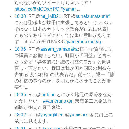
られないからツイートしちゃいます！
http://t.co/8MCDaYPC
#yamer
...
18:38
RT @
mr_IMB21
: RT @
sunafsunafsunaf
これは聖職者が勝手に主張してるというレベル
ではなく日本のカトリック教会が正式に発表し
たものであり信者にとっては重い意味がありま
す。http://t.co/861tVoX8
#yamerunakan
#g
...
18:36
RT @
assam_yamanaka
: 国会で質問に立
つ議員にお願いしたい。野田が「国益」と言っ
たら必ず「具体的には誰の利益の事か」と聞き
直して頂きたい。野田は我が国と国民の利益を
害する"別の利権"の代表者だ。従って、逐一「誰
の利益の事なのか」を明らかにさせることが肝
要だ ...
18:35
RT @
inutobi
: とにかく地元の原発をなん
とかしたい。
#yamerunakan
東海第二原発は首
都圏が抱えた原子爆弾。
18:32
RT @
yayoiglitter
: @
yumisaiki
私には上島
竜兵に見えます。
18:31
RT @
_kimi_dori
: 今日のスーパーでのおば