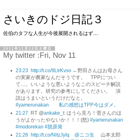
さいきのドジ日記３
佐伯のタフな人生が今後展開されるはず…
2011年11月12日土曜日
My twitter :Fri, Nov 11
23:23
http://t.co/9LtrKvso
←野田さんはお母さん
の実家が農家なんだそうです。 TPPについ
て…。いいような悪いようなこのスピーチ解説
があります。研究の参考にしてください。 演
説はうまいというだけだなと。
#yamerunakan 私の感想はTPP今はダメ。
21:27
RT @
ankake_t
: ほうら見ろ！菅さんのほ
うがよかったやないか！！！(怒)
#yamerunakan
#modorekan
#脱原発
21:26
http://t.co/NltzJyIq @ニコ生
山本太郎