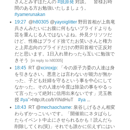
さんとみずほたんの
#脱原発
対談。 皆様お時
間のある方お勉強いたしましょう。
#yamerunakan
19:27
@
h80305
@
yayoiglitter
野田首相が上島竜
兵さんみたいにお腹に何もないプライドよりも
芸を重んじる人ではないよね。外見クリソツだ
けど、性格はプライド捨てたお笑いさんと権力
と上昇志向のプライドだけの野田首相で正反対
だと思います。1日入れ替わったら互いに勉強で
きそう
[
in reply to h80305
]
18:45
RT @
xciroxjp
: 「今の原子力委の人達は身
を引きなさい。悪意とは言わないが能力が無か
った、子ども妊婦を守るという事を中心にして
なかった。その人達が今度は除染の事をやるっ
て言ったって絶対に信用出来ないです」児玉教
授
#ya
">http://t.co/bYiNdHuT
#ya
...
18:43
RT @
mechaochame
: 泉谷しげるさん相変
わらずかっこいいです。「開催前にネタばらし
たらイベント中止にさせられるかも！読んだら
削除してくれ(笑)」それでも誰かに伝えずにはい