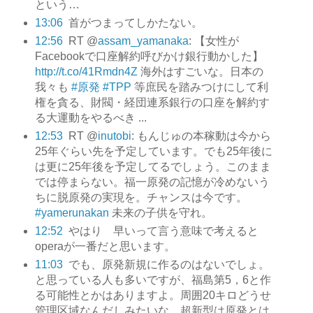
という…
13:06
首がつまってしかたない。
12:56
RT @
assam_yamanaka
: 【女性が
Facebookで口座解約呼びかけ銀行動かした】
http://t.co/41Rmdn4Z
海外はすごいな。日本の
我々も
#原発
#TPP
等庶民を踏みつけにして利
権を貪る、財閥・経団連系銀行の口座を解約す
る大運動をやるべき ...
12:53
RT @
inutobi
: もんじゅの本稼動は今から
25年ぐらい先を予定しています。でも25年後に
は更に25年後を予定してるでしょう。このまま
では停まらない。福一原発の記憶が冷めないう
ちに脱原発の実現を。チャンスは今です。
#yamerunakan
未来の子供を守れ。
12:52
やはり 早いって言う意味で考えると
operaが一番だと思います。
11:03
でも、原発新規に作るのはないでしょ。
と思っている人も多いですが、福島第5，6と作
る可能性とかはありますよ。周囲20キロどうせ
管理区域なんだしみたいな。超新型は原発とは