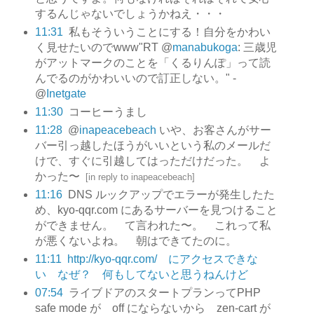
するんじゃないでしょうかねえ・・・
11:31
私もそういうことにする！自分をかわい
く見せたいのでwww"RT @
manabukoga
: 三歳児
がアットマークのことを「くるりんぽ」って読
んでるのがかわいいので訂正しない。" -
@
Inetgate
11:30
コーヒーうまし
11:28
@
inapeacebeach
いや、お客さんがサー
バー引っ越したほうがいいという私のメールだ
けで、すぐに引越してはっただけだった。 よ
かった〜
[
in reply to inapeacebeach
]
11:16
DNS ルックアップでエラーが発生したた
め、kyo-qqr.com にあるサーバーを見つけること
ができません。 て言われた〜。 これって私
が悪くないよね。 朝はできてたのに。
11:11
http://kyo-qqr.com/ にアクセスできな
い なぜ？ 何もしてないと思うねんけど
07:54
ライブドアのスタートプランってPHP
safe mode が off にならないから zen-cart が