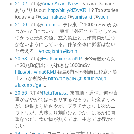
21:02
RT @
AmariAcari_Now
: Dacara Damare
あ*か*り is out!
http://bit.ly/dZwXRH
? Top stories
today via @
usa_hakase
@
yumisaiki
@
yochir
21:00
RT @
narumita
: テレ東「"1000mSv/hがみ
つかった"について」東電「外部でガラとしてみ
つかった最高の値。立入禁止とし作業員が近づ
かないようにしている。作業全体に影響はない
と考える」
#nicojishin
#jishin
20:58
RT @
EscKaminosekiNP
: ★3号機から海
に20兆Bq流出・がれきは1000mSv
http://bit.ly/ma6KMJ
福島6市村が独自に校庭汚染
土217か所除去
http://bit.ly/jiRQtl
#nuclearjp
#fukunp
#ge
...
20:56
RT @
RetuTanaka
: 東電前・通信。何が貴
重かはやがてはっきりするだろう。純金より米
が、純銀より絹さやが、プラチナより１羽のニ
ワトリが、真珠より鶏卵ひとつが、はるかに貴
重なのだ。食い物が無くては、生きては行かれ
ない。
14:15
@
ciuito
ローストビーフ丼！いいね〜
[
in