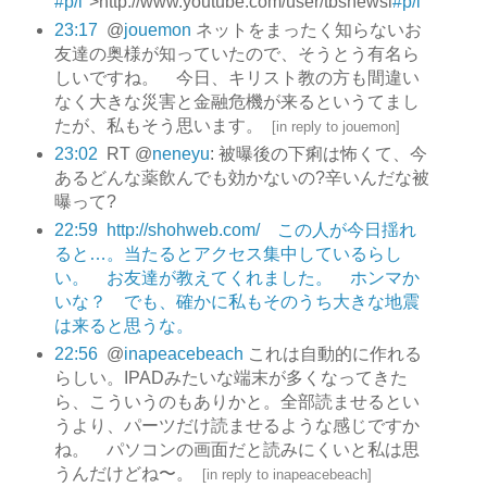
#p/l
">http://www.youtube.com/user/tbsnewsi
#p/l
23:17
@
jouemon
ネットをまったく知らないお
友達の奥様が知っていたので、そうとう有名ら
しいですね。 今日、キリスト教の方も間違い
なく大きな災害と金融危機が来るというてまし
たが、私もそう思います。
[
in reply to jouemon
]
23:02
RT @
neneyu
: 被曝後の下痢は怖くて、今
あるどんな薬飲んでも効かないの?辛いんだな被
曝って?
22:59
http://shohweb.com/ この人が今日揺れ
ると…。当たるとアクセス集中しているらし
い。 お友達が教えてくれました。 ホンマか
いな？ でも、確かに私もそのうち大きな地震
は来ると思うな。
22:56
@
inapeacebeach
これは自動的に作れる
らしい。IPADみたいな端末が多くなってきた
ら、こういうのもありかと。全部読ませるとい
うより、パーツだけ読ませるような感じですか
ね。 パソコンの画面だと読みにくいと私は思
うんだけどね〜。
[
in reply to inapeacebeach
]