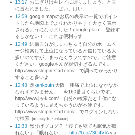
13:17
おにぎりはキレイに握りましょう。と夫
に言われました。 はい。はい。
12:59
google mapのお店の表示の一覧でポイン
トしたら地図上でよりわかりやすく大きく表示
されるようになりました！google place 登録す
るしかない！ これは便利っす
12:49
結構自分がしょっちゅう自分のホームペ
ージ検索して上位になっていると信じている人
多いのですが、まったくウソですので。ご注意
ください。googleさんが親切すぎるんです。
http://www.sleipnirstart.com/ で調べてがっかり
すること多いよ
12:48
@
kenkouin
大阪 腰痛で上位になかなか
なれずすみません。 今160番目くらいです。
http://www.j-y-k.com/ 自分の検索だと上位にな
っているように見えちゃうのが不便です。
http://www.sleipnirstart.com/ でログインしない
で検索
[
in reply to kenkouin
]
12:33
黒ひげブログ ? 「寝ても寝ても眠気が取
れない」「眠れない…」
http://t.co/73C4VfA
via