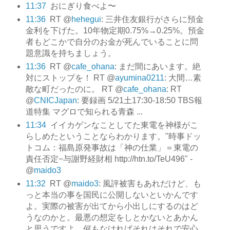
11:37
おにぎり食べよ〜
11:36
RT @
hehegui
: 三井住友銀行がさらに預金
金利を下げた。10年物定期0.75%→0.25%。預金
者もどこかで自分のお金が死んでいることに問
題意識を持ちましょう。
11:36
RT @
cafe_ohana
: まだ間にあいます。絶
対にストップを！ RT @
ayumina0211
: 大間…素
敵な町だったのに。 RT @
cafe_ohana
: RT
@
CNICJapan
: 要録画 5/21土17:30-18:50 TBS報
道特集 マグロで知られる青森 ...
11:34
イイカゲンなことしてた東電を神様がこ
らしめたということならわかります。"時事ドッ
トコム：福島原発事故は「神の仕業」＝東電の
責任否定−与謝野経財相 http://htn.to/TeU496" -
@
maido3
11:32
RT @
maido3
: 風評被害もあれだけど、も
っと本当の事を国民に公開しないといかんです
よ。実際の被害が出てから小出しにするのはど
うなのかと。最悪の想定をしとかないとあかん
と思うですよ。何もなければそれはそれで安心