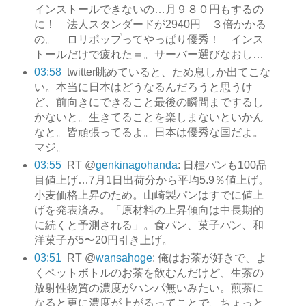
インストールできないの…月９８０円もするの
に！ 法人スタンダードが2940円 ３倍かかる
の。 ロリポップってやっぱり優秀！ インス
トールだけで疲れた＝。サーバー選びなおし…
03:58
twitter眺めていると、ため息しか出てこな
い。本当に日本はどうなるんだろうと思うけ
ど、前向きにできること最後の瞬間までするし
かないと。生きてることを楽しまないといかん
なと。皆頑張ってるよ。日本は優秀な国だよ。
マジ。
03:55
RT @
genkinagohanda
: 日糧パンも100品
目値上げ…7月1日出荷分から平均5.9％値上げ。
小麦価格上昇のため。山崎製パンはすでに値上
げを発表済み。「原材料の上昇傾向は中長期的
に続くと予測される」。食パン、菓子パン、和
洋菓子が5〜20円引き上げ。
03:51
RT @
wansahoge
: 俺はお茶が好きで、よ
くペットボトルのお茶を飲むんだけど、生茶の
放射性物質の濃度がハンパ無いみたい。煎茶に
なると更に濃度が上がるってことで、ちょっと