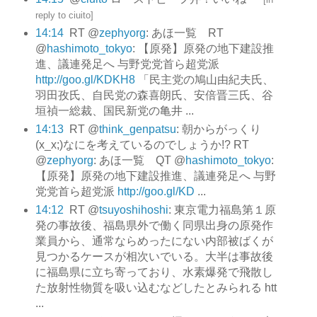
reply to ciuito
]
14:14
RT @
zephyorg
: あほ一覧 RT
@
hashimoto_tokyo
: 【原発】原発の地下建設推
進、議連発足へ 与野党党首ら超党派
http://goo.gl/KDKH8
「民主党の鳩山由紀夫氏、
羽田孜氏、自民党の森喜朗氏、安倍晋三氏、谷
垣禎一総裁、国民新党の亀井 ...
14:13
RT @
think_genpatsu
: 朝からがっくり
(x_x;)なにを考えているのでしょうか!? RT
@
zephyorg
: あほ一覧 QT @
hashimoto_tokyo
:
【原発】原発の地下建設推進、議連発足へ 与野
党党首ら超党派
http://goo.gl/KD
...
14:12
RT @
tsuyoshihoshi
: 東京電力福島第１原
発の事故後、福島県外で働く同県出身の原発作
業員から、通常ならめったにない内部被ばくが
見つかるケースが相次いでいる。大半は事故後
に福島県に立ち寄っており、水素爆発で飛散し
た放射性物質を吸い込むなどしたとみられる htt
...