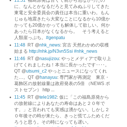
11:51
福島原発は古くて前から危なかったの
に、なんとかなるだろと見てみぬふりしてきた
東電と安全委員会の責任は本当に重いわ。もん
じゅも地震きたら大変なことになるから10億か
かっても20億かかっても解体して欲しい。何か
あったら日本がなくなるから。 そう考えると
人類崖っぷち。
#genpatu
11:48
RT @
nhk_news
: 宮古 天然わかめの収穫
始まる
http://nhk.jp/N3vn5Ssi
#nhk_news
11:46
RT @
nasujizou
: やっとメディアで取り上
げてくれましたね！本当に長かったです‥‥。
QT @
utsumi_c2
やっとニュースになってくれ
た…。QT @
hanayuu
: 専門家が再測定 東京・
葛飾区の放射線量は政府発表の5倍 （NEWS ポ
ストセブン） http ...
11:45
RT @
tele1982
: 仮に「この福島原発から
の放射線によりあなたの寿命はあと２０年で
す。」と言われても実感は湧かない。しかし２
０年後その時が来たら、きっと慌てふためくだ
ろうと思う。その時になっても遅い。