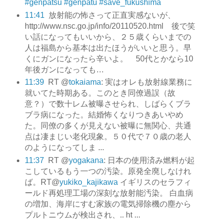
#genpatsu
#genpatu
#save_fukushima
11:41
放射能の怖さって正直実感ないが、
http://www.nsc.go.jp/info/20110520.html 後で笑
い話になってもいいから、２５歳くらいまでの
人は福島から基本は出たほうがいいと思う。早
くにガンになったら辛いよ。 50代とかなら10
年後ガンになっても…
11:39
RT @
tokaiama
: 実はオレも放射線業務に
就いてた時期ある。このとき同僚過誤（故
意？）で数十レム被曝させられ、しばらくブラ
ブラ病になった。結婚怖くなりつきあいやめ
た。同僚の多くが見えない被曝に無関心、共通
点は凄まじい老化現象。５０代で７０歳の老人
のようになってしま ...
11:37
RT @
yogakana
: 日本の使用済み燃料が起
こしているもう一つの汚染。原発全廃しなけれ
ば。RT@
yukiko_kajikawa
イギリスのセラフィ
ールド再処理工場の深刻な放射能汚染。 白血病
の増加、海岸にすむ家族の電気掃除機の塵から
プルトニウムが検出され、.. ht ...