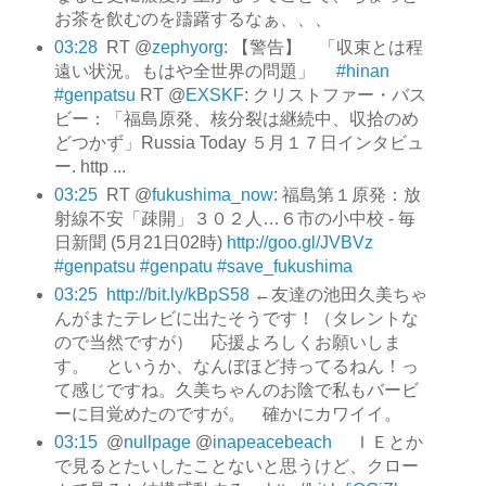
お茶を飲むのを躊躇するなぁ、、、
03:28
RT @
zephyorg
: 【警告】 「収束とは程
遠い状況。もはや全世界の問題」
#hinan
#genpatsu
RT @
EXSKF
: クリストファー・バス
ビー：「福島原発、核分裂は継続中、収拾のめ
どつかず」Russia Today ５月１７日インタビュ
ー. http ...
03:25
RT @
fukushima_now
: 福島第１原発：放
射線不安「疎開」３０２人…６市の小中校 - 毎
日新聞 (5月21日02時)
http://goo.gl/JVBVz
#genpatsu
#genpatu
#save_fukushima
03:25
http://bit.ly/kBpS58
←友達の池田久美ちゃ
んがまたテレビに出たそうです！（タレントな
ので当然ですが） 応援よろしくお願いしま
す。 というか、なんぼほど持ってるねん！っ
て感じですね。久美ちゃんのお陰で私もバービ
ーに目覚めたのですが。 確かにカワイイ。
03:15
@
nullpage
@
inapeacebeach
ＩＥとか
で見るとたいしたことないと思うけど、クロー