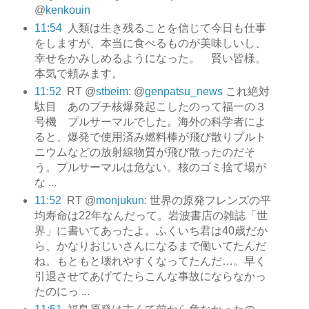
@
kenkouin
11:54
人類は生き残ることを信じて今日も仕事
をしますが、本当に食べるものが美味しいし、
幸せをかみしめるようになった。 賢い皆様。
本気で頼みます。
11:52
RT @
stbeim
: @
genpatsu_news
これ絶対
駄目 あのプチ核爆発起こしたのって福一の３
号機 プルサーマルでした。海外の科学者によ
ると、爆発で使用済み燃料棒が飛び散りプルト
ニウムなどの放射線物質が飛び散ったのだそ
う。プルサーマルは危ない。核のゴミ捨て場が
な ...
11:52
RT @
monjukun
: 世界の原発フレンズの平
均寿命は22年なんだって。岩波書店の雑誌「世
界」に書いてあったよ。ふくいち君は40歳だか
ら、かなりおじいさんになるまで働いてたんだ
ね。もともと壊れやすくなってたんだ…。早く
引退させてあげてたらこんな事故にならなかっ
たのにっ ...