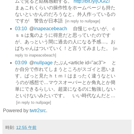
ムで見ると結構感動する。
http://bit.ly/jOGiZl
まぁこれくらいの操作性をホームページも持た
ないといかんのだろうなと。外人作っているの
ですが 警告が日本語
[
in reply to nullpage
]
03:10
@
inapeacebeach
自慢じゃないが、ｃ
ｓｓは鬼のように得意だと思っていたのです
が、あっという間に過去の人になる予感…。お
ばちゃんはついていく！と言うてみました。
[
in
reply to inapeacebeach
]
03:09
@
nullpage
たぶん<article id="ac3"> と
か自分で作れてしまうところがスゴイと思いま
す。ぱっと見たｈｔｍｌはまったく違うなとい
うのが感想で…マウスオーバーとか角丸とか簡
単にできるらしい。超楽になるのに勉強しない
といけないみたいです。 いい時代なんだと…
[
in reply to nullpage
]
Powered by
twtr2src
.
時刻:
12:55 午前