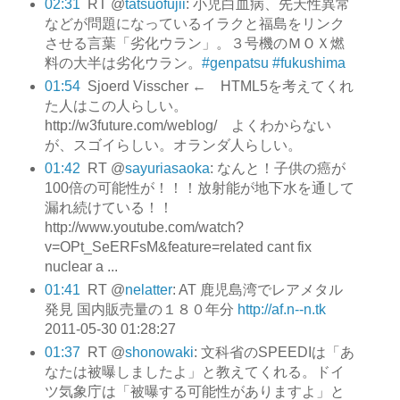
02:31
RT @
tatsuofujii
: 小児白血病、先天性異常
などが問題になっているイラクと福島をリンク
させる言葉「劣化ウラン」。３号機のＭＯＸ燃
料の大半は劣化ウラン。
#genpatsu
#fukushima
01:54
Sjoerd Visscher ← HTML5を考えてくれ
た人はこの人らしい。
http://w3future.com/weblog/ よくわからない
が、スゴイらしい。オランダ人らしい。
01:42
RT @
sayuriasaoka
: なんと！子供の癌が
100倍の可能性が！！！放射能が地下水を通して
漏れ続けている！！
http://www.youtube.com/watch?
v=OPt_SeERFsM&feature=related cant fix
nuclear a ...
01:41
RT @
nelatter
: AT 鹿児島湾でレアメタル
発見 国内販売量の１８０年分
http://af.n--n.tk
2011-05-30 01:28:27
01:37
RT @
shonowaki
: 文科省のSPEEDIは「あ
なたは被曝しましたよ」と教えてくれる。ドイ
ツ気象庁は「被曝する可能性がありますよ」と