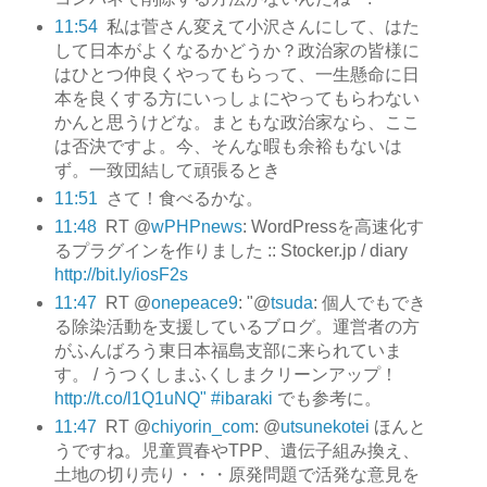
11:54
私は菅さん変えて小沢さんにして、はた
して日本がよくなるかどうか？政治家の皆様に
はひとつ仲良くやってもらって、一生懸命に日
本を良くする方にいっしょにやってもらわない
かんと思うけどな。まともな政治家なら、ここ
は否決ですよ。今、そんな暇も余裕もないは
ず。一致団結して頑張るとき
11:51
さて！食べるかな。
11:48
RT @
wPHPnews
: WordPressを高速化す
るプラグインを作りました :: Stocker.jp / diary
http://bit.ly/iosF2s
11:47
RT @
onepeace9
: "@
tsuda
: 個人でもでき
る除染活動を支援しているブログ。運営者の方
がふんばろう東日本福島支部に来られていま
す。 / うつくしまふくしまクリーンアップ！
http://t.co/l1Q1uNQ"
#ibaraki
でも参考に。
11:47
RT @
chiyorin_com
: @
utsunekotei
ほんと
うですね。児童買春やTPP、遺伝子組み換え、
土地の切り売り・・・原発問題で活発な意見を