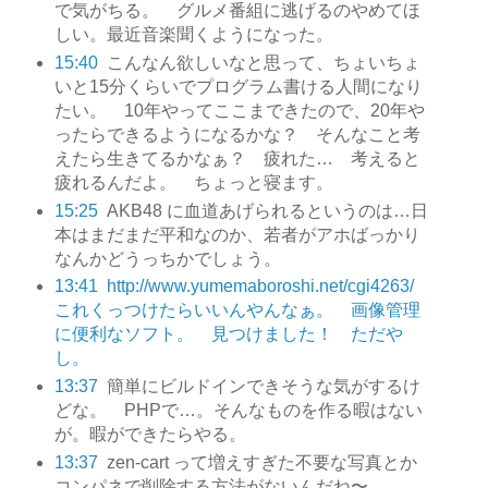
で気がちる。 グルメ番組に逃げるのやめてほ
しい。最近音楽聞くようになった。
15:40
こんなん欲しいなと思って、ちょいちょ
いと15分くらいでプログラム書ける人間になり
たい。 10年やってここまできたので、20年や
ったらできるようになるかな？ そんなこと考
えたら生きてるかなぁ？ 疲れた… 考えると
疲れるんだよ。 ちょっと寝ます。
15:25
AKB48 に血道あげられるというのは…日
本はまだまだ平和なのか、若者がアホばっかり
なんかどうっちかでしょう。
13:41
http://www.yumemaboroshi.net/cgi4263/
これくっつけたらいいんやんなぁ。 画像管理
に便利なソフト。 見つけました！ ただや
し。
13:37
簡単にビルドインできそうな気がするけ
どな。 PHPで…。そんなものを作る暇はない
が。暇ができたらやる。
13:37
zen-cart って増えすぎた不要な写真とか
コンパネで削除する方法がないんだね〜.