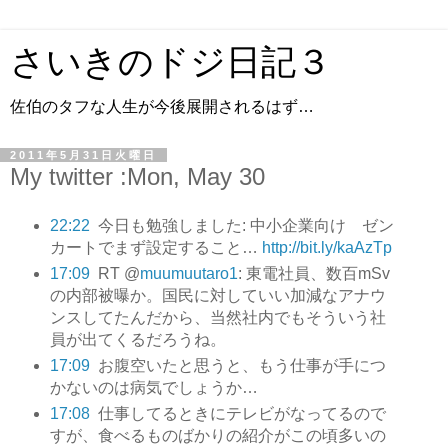
さいきのドジ日記３
佐伯のタフな人生が今後展開されるはず…
2011年5月31日火曜日
My twitter :Mon, May 30
22:22
今日も勉強しました: 中小企業向け ゼン
カートでまず設定すること…
http://bit.ly/kaAzTp
17:09
RT @
muumuutaro1
: 東電社員、数百mSv
の内部被曝か。国民に対していい加減なアナウ
ンスしてたんだから、当然社内でもそういう社
員が出てくるだろうね。
17:09
お腹空いたと思うと、もう仕事が手につ
かないのは病気でしょうか…
17:08
仕事してるときにテレビがなってるので
すが、食べるものばかりの紹介がこの頃多いの