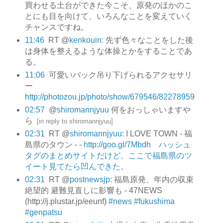
買わせる土台ができた今こそ、原発のほかのこ
とにも目を向けて、いろんなことを変えていく
チャンスですね。
11:46
RT @
kenkouin
: 先ず色々なことをした後
は身体を整えるような体操とかをすることであ
る。
11:06
可愛いバック吊り下げられるアクセサリ
ー
http://photozou.jp/photo/show/679546/82278959
02:57
@
shiromannjyuu
何をおっしゃいますや
ら
[
in reply to shiromannjyuu
]
02:31
RT @
shiromannjyuu
: I LOVE TOWN - 福
島県のタウン - -
http://goo.gl/7Mbdh ハッシュ
タグのまとめサイトだけど、ここで福島県のツ
イート見てたら凹んできた。
02:31
RT @
postnewsjp
: 福島原発、年内の収束
絶望的 避難見直しに影響も - 47NEWS
(http://j.plustar.jp/eeunf)
#news
#fukushima
#genpatsu