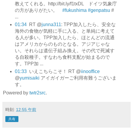
教えてくれる。http://bit.ly/f1txDL ドイツ気象庁
の方がありがたい。
#fukushima
#genpatsu
#
...
01:34
RT @
junna311
: TPP加入したら、安全な
海外の食物が気軽に手に入る、と単純に考えて
る人が多い。TPP加入したら、ほとんどの流通
はアメリカからのものとなる。アジアじゃな
い。それらは遺伝子組み換え。その代で死滅す
る自殺種子。すなわち食料支配が始まるので
す。TPP加 ...
01:33
いえこちらこそ！ RT @
iinooffice
@
yumisaiki
アイガイガーご利用有難うございま
す。
Powered by
twtr2src
.
時刻:
12:55 午前
共有