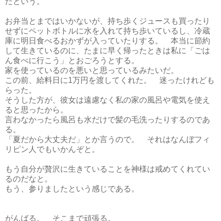
だという。
お弁当とまではいかないが、持ち歩くジュースも買ったり
せずにペットボトルに水を入れて持ち歩いているし、冷蔵
庫に明日食べるおかずが入っていたりする。 本当に節約
して生きているのに、たまに早く帰ったときは私に「ごは
ん食べに行こう」とおごろうとする。
家を使っているのを悪いと思っているみたいだ。
この前、給料日に1万円を渡してくれた。 迷ったけれども
らった。
そうした方が、彼女は遠慮なく私の家の風呂や電気を使え
ると思ったから。
言わなかったら風呂も水だけで髪の毛洗ったりするのであ
る。
「夏だから大丈夫だ」とか言うので。 それはなんぼフィ
リピン人でもいかんぞと。
もう自分が贅沢に生きていることを神様は戒めてくれてい
るのだなと。
もう、参りましたという感じである。
がんばる。 そこまで頑張る。