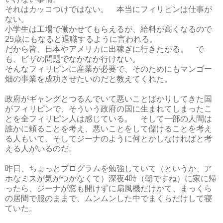
それはカッコつけではない。 本当にフィリピンは仕事が
ない。
小学生は工場で働かせてもらえるが、給料が高くなるので
25歳にもなると退職するように言われる。
だから皆、日本やアメリカに出稼ぎに行きたがる。 で
も、ビザの問題でなかなか行けない。
そんなフィリピンに産業が必要で、そのためにもマンゴー
畑の事業を成功させたいのだと教えてくれた。
政府がギャングとつるんでいて悪いことばかりしてきた国
がフィリピンで、そういう政府の国に生まれてしまったこ
とを全フィリピン人は感じている。 そして一部の人間は
誰かに頼ることを考え、悪いことをして儲けることを考え
る人もいて、そしてジーナのように何とかしなければと考
える人がいるのだ。
昨日、ちょっとプログラムを勉強していて（というか、ア
ホなミスが気がつかなくて）深夜4時（朝ですね）に家に帰
ったら、ジーナが窓も開けずに扇風機だけかて、まっくら
の居間で服のままで、ムンムンした中でまくらだけして寝
ていた。