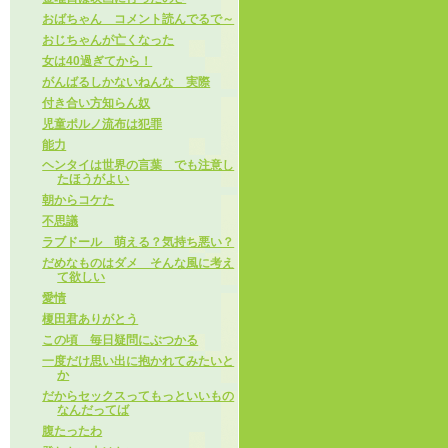
おばちゃん コメント読んでるで～
おじちゃんが亡くなった
女は40過ぎてから！
がんばるしかないねんな 実際
付き合い方知らん奴
児童ポルノ流布は犯罪
能力
ヘンタイは世界の言葉 でも注意し
たほうがよい
朝からコケた
不思議
ラブドール 萌える？気持ち悪い？
だめなものはダメ そんな風に考え
て欲しい
愛情
榎田君ありがとう
この頃 毎日疑問にぶつかる
一度だけ思い出に抱かれてみたいと
か
だからセックスってもっといいもの
なんだってば
腹たったわ