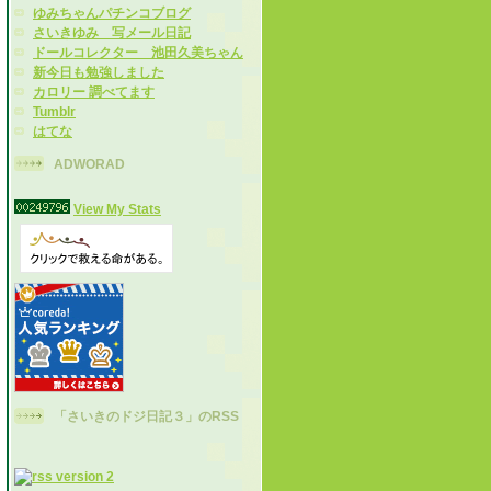
ゆみちゃんパチンコブログ
さいきゆみ 写メール日記
ドールコレクター 池田久美ちゃん
新今日も勉強しました
カロリー 調べてます
Tumblr
はてな
ADWORAD
View My Stats
「さいきのドジ日記３」のRSS