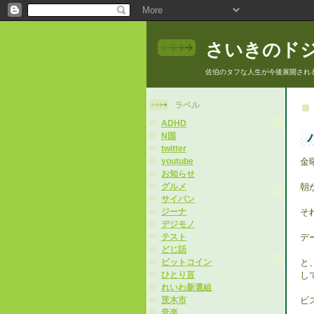
さいきのド
佐伯のタフな人生が今後展開され
ラベル
ADHD
N国
twitter
金
youtube
お知らせ
朝
グルメ
サイパン
そ
ジーナ
デジモノ
デ
テスト
どじ話
と
ビットコイン
し
ひとり言
れいわ新選組
ビ
茨木市
音楽