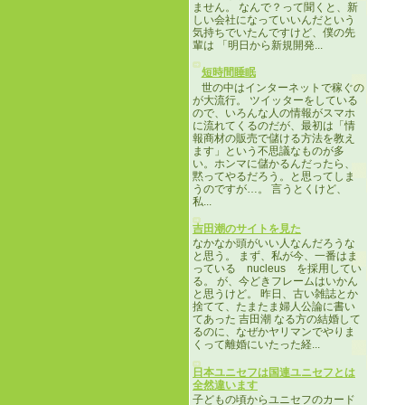
ません。 なんで？って聞くと、新
しい会社になっていいんだという
気持ちでいたんですけど、僕の先
輩は 「明日から新規開発...
短時間睡眠
世の中はインターネットで稼ぐの
が大流行。 ツイッターをしている
ので、いろんな人の情報がスマホ
に流れてくるのだが、最初は「情
報商材の販売で儲ける方法を教え
ます」という不思議なものが多
い。ホンマに儲かるんだったら、
黙ってやるだろう。と思ってしま
うのですが…。 言うとくけど、
私...
吉田潮のサイトを見た
なかなか頭がいい人なんだろうな
と思う。 まず、私が今、一番はま
っている nucleus を採用してい
る。 が、今どきフレームはいかん
と思うけど。 昨日、古い雑誌とか
捨てて、たまたま婦人公論に書い
てあった 吉田潮 なる方の結婚して
るのに、なぜかヤリマンでやりま
くって離婚にいたった経...
日本ユニセフは国連ユニセフとは
全然違います
子どもの頃からユニセフのカード