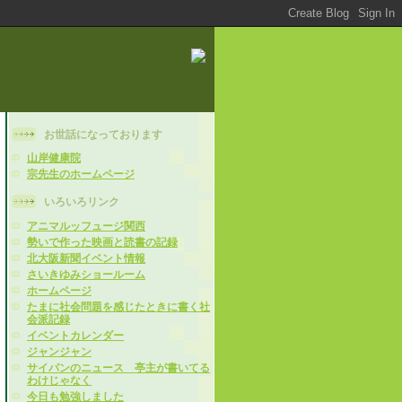
お世話になっております
山岸健康院
宗先生のホームページ
いろいろリンク
アニマルッフュージ関西
勢いで作った映画と読書の記録
北大阪新聞イベント情報
さいきゆみショールーム
ホームページ
たまに社会問題を感じたときに書く社
会派記録
イベントカレンダー
ジャンジャン
サイパンのニュース 亭主が書いてる
わけじゃなく
今日も勉強しました