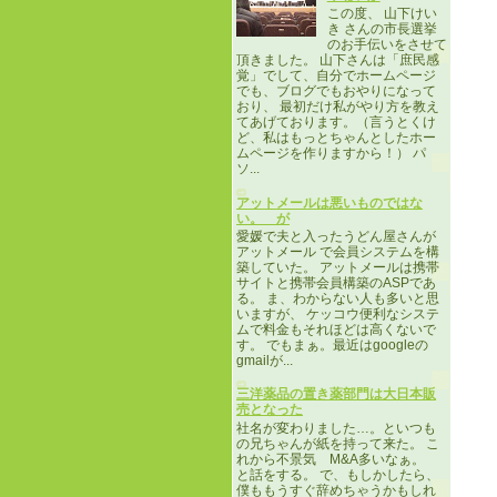
この度、 山下けい
き さんの市長選挙
のお手伝いをさせて
頂きました。 山下さんは「庶民感
覚」でして、自分でホームページ
でも、ブログでもおやりになって
おり、 最初だけ私がやり方を教え
てあげております。（言うとくけ
ど、私はもっとちゃんとしたホー
ムページを作りますから！） パ
ソ...
アットメールは悪いものではな
い。 が
愛媛で夫と入ったうどん屋さんが
アットメール で会員システムを構
築していた。 アットメールは携帯
サイトと携帯会員構築のASPであ
る。 ま、わからない人も多いと思
いますが、 ケッコウ便利なシステ
ムで料金もそれほどは高くないで
す。 でもまぁ。最近はgoogleの
gmailが...
三洋薬品の置き薬部門は大日本販
売となった
社名が変わりました…。といつも
の兄ちゃんが紙を持って来た。 こ
れから不景気 M&A多いなぁ。
と話をする。 で、もしかしたら、
僕ももうすぐ辞めちゃうかもしれ