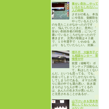
覚せい剤を…やって
いるかもしれない…
人の特徴
さすがの私も、本当
に今現在、覚醒剤を
やっている人という
のを見たことがなかったのです
が、 悩んでいたときに、意外に「
覚せい剤依存者の特徴 」について
書いているところがなかったので
書きます。 次男の母親は４２歳
で、１０年選手で いわゆる あ
ぶり をしていたらしい。 妊娠...
理不尽 大阪市子ど
も相談センター 苦
情受付中
前置（省略可） ボ
ランティア活動なん
て、私はしたくない
んだ。といつも思ってる。 でも、
出会ってしまってしかたないから
してしまうのである。 オマエの周
りに世の中でも運の悪い、吹き溜
まりのような人が寄ってくるの
は、あんたの生き方が悪いんだ。
と注意されることがあるが...
山下けいきを茨木市
長にしてもいいんじ
ゃないか