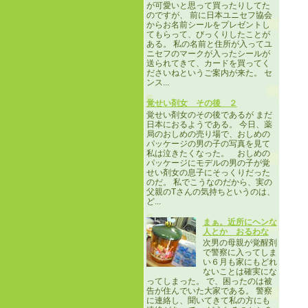
が可愛いと思って買ったりしてた
のですが、 前に日本ユニセフ協会
からお名前シールをプレゼントし
てもらって、びっくりしたことが
ある。 私の名前と住所が入ってユ
ニセフのマークが入ったシールが
送られてきて、カードを買ってく
ださいねというご案内が来た。 セ
ンス...
覚せい剤女 その後 ２
覚せい剤女のその後であるが まだ
日本におるようである。 今日、薬
局のおしめの売り場で、おしめの
パッケージの男の子の写真を見て
私は泣きたくなった。 おしめの
パッケージにモデルの男の子が覚
せい剤女の息子にそっくりだった
のだ。 私でこうなのだから、実の
父親のTさんの気持ちというのは、
ど...
まぁ。近所にヘンな
人とか おるわな
次男の母親が覚醒剤
で警察に入ってしま
い６月も家にもどれ
ないことは確実にな
ってしまった。 で、困ったのは被
告が住んでいた大家である。 警察
に連絡し、聞いてきて私の方にも