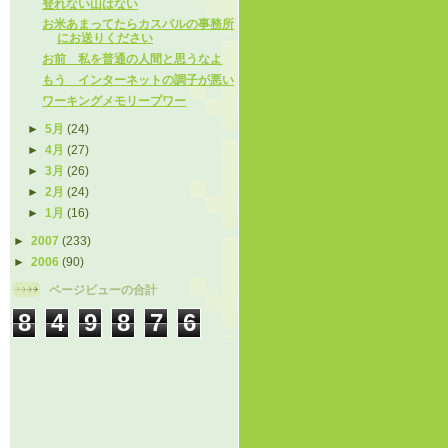
登れない山はない
お米あまってたらカスパルの事務所
にお送りください
お前 私を普通の人間と思うなよ
もう インターネットの調子が悪い
ワーキングメモリープワー
►
5月
(24)
►
4月
(27)
►
3月
(26)
►
2月
(24)
►
1月
(16)
►
2007
(233)
►
2006
(90)
ページビューの合計
8
4
9
8
7
6