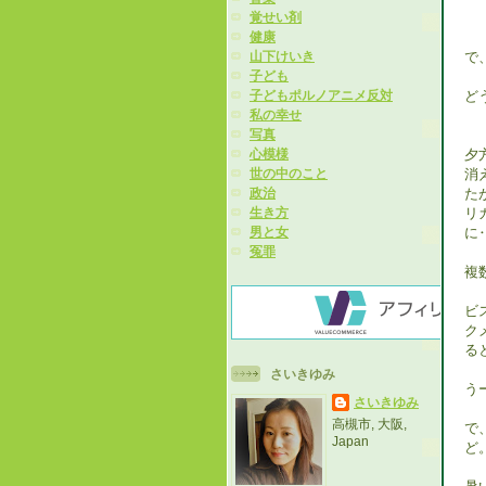
覚せい剤
健康
で
山下けいき
子ども
ど
子どもポルノアニメ反対
私の幸せ
写真
夕
心模様
消
世の中のこと
た
政治
リ
生き方
に
男と女
冤罪
複
ビ
ク
る
さいきゆみ
う
さいきゆみ
高槻市, 大阪,
で
Japan
ど