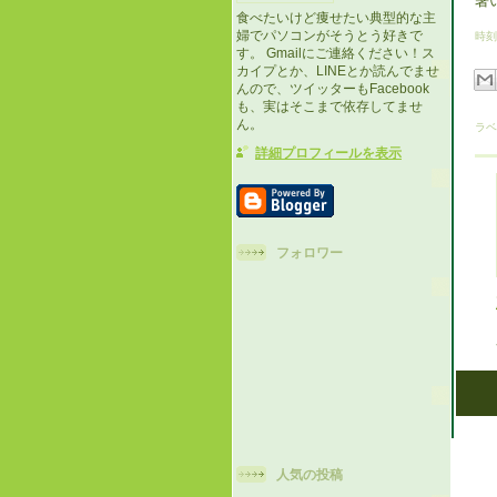
暑
食べたいけど痩せたい典型的な主
婦でパソコンがそうとう好きで
時刻
す。 Gmailにご連絡ください！ス
カイプとか、LINEとか読んでませ
んので、ツイッターもFacebook
も、実はそこまで依存してませ
ん。
ラベ
詳細プロフィールを表示
フォロワー
人気の投稿