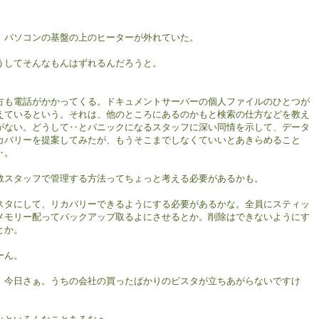
、パソコンの基盤の上のヒーターが外れていた。
うしてそんなもんはずれるんだろうと。
方も電話がかかってくる。ドキュメントサーバーの個人ファイルのひとつが
えているという。それは、他のところにあるのかもと検索の仕方などを教え
がない。どうして‥とパニックになるスタッフに深い同情を示して、データ
カバリーを提案してみたが、もうそこまでしなくていいとあきらめること
‥。
数スタッフで管理する方法ってちょっと考える必要があるかも。
スタにして、リカバリーできるようにする必要があるかな。全員にスティッ
メモリー配ってバックアップ取るよにさせるとか。削除はできないようにす
とか。
ーん。
、今日さぁ。うちの会社の買ったばかりのビスタが立ちあがらないですけ
。