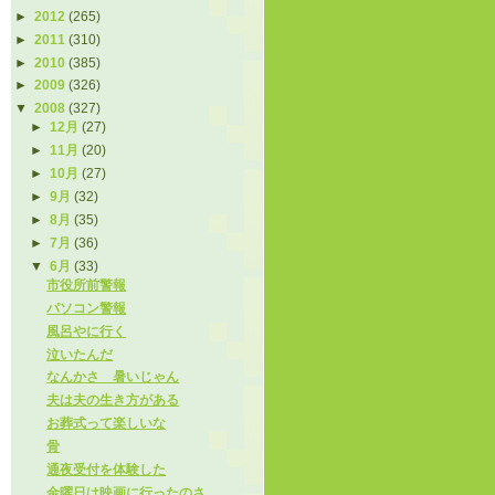
►
2012
(265)
►
2011
(310)
►
2010
(385)
►
2009
(326)
▼
2008
(327)
►
12月
(27)
►
11月
(20)
►
10月
(27)
►
9月
(32)
►
8月
(35)
►
7月
(36)
▼
6月
(33)
市役所前警報
パソコン警報
風呂やに行く
泣いたんだ
なんかさ 暑いじゃん
夫は夫の生き方がある
お葬式って楽しいな
骨
通夜受付を体験した
金曜日は映画に行ったのさ