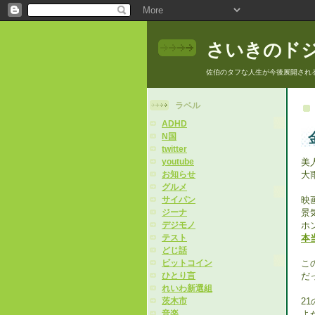
さいきのド
佐伯のタフな人生が今後展開され
ラベル
ADHD
N国
twitter
美
youtube
大
お知らせ
グルメ
映
サイパン
景
ジーナ
ホ
デジモノ
本
テスト
どじ話
こ
ビットコイン
だ
ひとり言
れいわ新選組
2
茨木市
よ
音楽