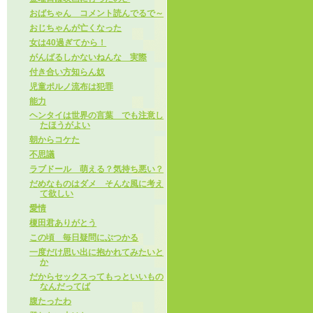
おばちゃん コメント読んでるで～
おじちゃんが亡くなった
女は40過ぎてから！
がんばるしかないねんな 実際
付き合い方知らん奴
児童ポルノ流布は犯罪
能力
ヘンタイは世界の言葉 でも注意し
たほうがよい
朝からコケた
不思議
ラブドール 萌える？気持ち悪い？
だめなものはダメ そんな風に考え
て欲しい
愛情
榎田君ありがとう
この頃 毎日疑問にぶつかる
一度だけ思い出に抱かれてみたいと
か
だからセックスってもっといいもの
なんだってば
腹たったわ