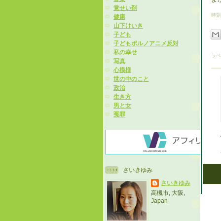
覚せい剤
時刻
健康
山下けいき
子ども
子どもポルノアニメ反対
私の幸せ
ラベ
写真
心模様
世の中のこと
政治
生き方
男と女
冤罪
さいきゆみ
さいきゆみ
高槻市, 大阪,
Japan