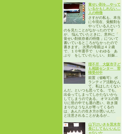
覚せい剤を…やって
いるかもしれない…
人の特徴
さすがの私も、本当
に今現在、覚醒剤を
やっている人という
のを見たことがなかったのです
が、 悩んでいたときに、意外に「
覚せい剤依存者の特徴 」について
書いているところがなかったので
書きます。 次男の母親は４２歳
で、１０年選手で いわゆる あ
ぶり をしていたらしい。 妊娠...
理不尽 大阪市子ど
も相談センター 苦
情受付中
前置（省略可） ボ
ランティア活動なん
て、私はしたくない
んだ。といつも思ってる。 でも、
出会ってしまってしかたないから
してしまうのである。 オマエの周
りに世の中でも運の悪い、吹き溜
まりのような人が寄ってくるの
は、あんたの生き方が悪いんだ。
と注意されることがあるが...
山下けいきを茨木市
長にしてもいいんじ
ゃないか