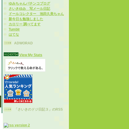
ゆみちゃんパチンコブログ
さいきゆみ 写メール日記
ドールコレクター 池田久美ちゃん
新今日も勉強しました
カロリー 調べてます
Tumblr
はてな
ADWORAD
View My Stats
「さいきのドジ日記３」のRSS