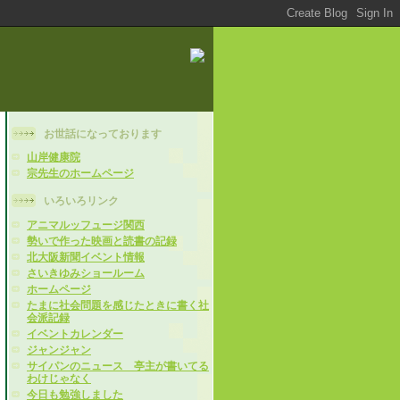
お世話になっております
山岸健康院
宗先生のホームページ
いろいろリンク
アニマルッフュージ関西
勢いで作った映画と読書の記録
北大阪新聞イベント情報
さいきゆみショールーム
ホームページ
たまに社会問題を感じたときに書く社
会派記録
イベントカレンダー
ジャンジャン
サイパンのニュース 亭主が書いてる
わけじゃなく
今日も勉強しました