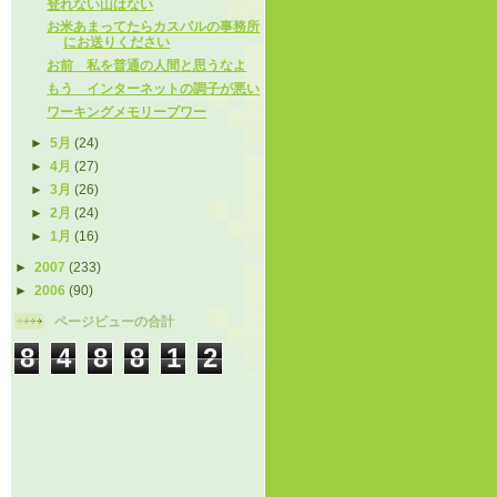
登れない山はない
お米あまってたらカスパルの事務所
にお送りください
お前 私を普通の人間と思うなよ
もう インターネットの調子が悪い
ワーキングメモリープワー
►
5月
(24)
►
4月
(27)
►
3月
(26)
►
2月
(24)
►
1月
(16)
►
2007
(233)
►
2006
(90)
ページビューの合計
8
4
8
8
1
2