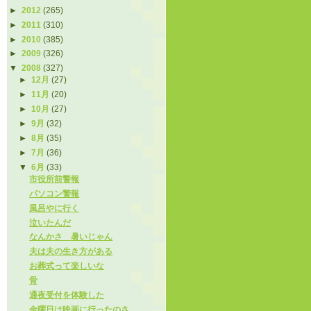
►
2012
(265)
►
2011
(310)
►
2010
(385)
►
2009
(326)
▼
2008
(327)
►
12月
(27)
►
11月
(20)
►
10月
(27)
►
9月
(32)
►
8月
(35)
►
7月
(36)
▼
6月
(33)
市役所前警報
パソコン警報
風呂やに行く
泣いたんだ
なんかさ 暑いじゃん
夫は夫の生き方がある
お葬式って楽しいな
骨
通夜受付を体験した
金曜日は映画に行ったのさ