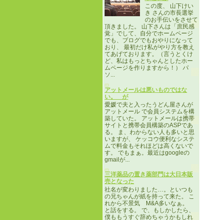
この度、 山下けい
き さんの市長選挙
のお手伝いをさせて
頂きました。 山下さんは「庶民感
覚」でして、自分でホームページ
でも、ブログでもおやりになって
おり、 最初だけ私がやり方を教え
てあげております。（言うとくけ
ど、私はもっとちゃんとしたホー
ムページを作りますから！） パ
ソ...
アットメールは悪いものではな
い。 が
愛媛で夫と入ったうどん屋さんが
アットメール で会員システムを構
築していた。 アットメールは携帯
サイトと携帯会員構築のASPであ
る。 ま、わからない人も多いと思
いますが、 ケッコウ便利なシステ
ムで料金もそれほどは高くないで
す。 でもまぁ。最近はgoogleの
gmailが...
三洋薬品の置き薬部門は大日本販
売となった
社名が変わりました…。といつも
の兄ちゃんが紙を持って来た。 こ
れから不景気 M&A多いなぁ。
と話をする。 で、もしかしたら、
僕ももうすぐ辞めちゃうかもしれ