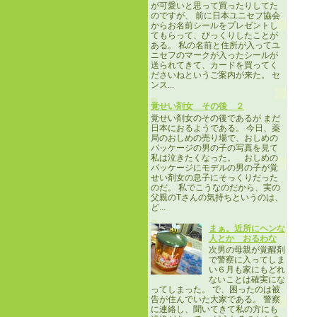
が可愛いと思って買ったりしてた
のですが、 前に日本ユニセフ協会
からお名前シールをプレゼントし
てもらって、びっくりしたことが
ある。 私の名前と住所が入ってユ
ニセフのマークが入ったシールが
送られてきて、カードを買ってく
ださいねというご案内が来た。 セ
ンス...
覚せい剤女 その後 ２
覚せい剤女のその後であるが まだ
日本におるようである。 今日、薬
局のおしめの売り場で、おしめの
パッケージの男の子の写真を見て
私は泣きたくなった。 おしめの
パッケージにモデルの男の子が覚
せい剤女の息子にそっくりだった
のだ。 私でこうなのだから、実の
父親のTさんの気持ちというのは、
ど...
まぁ。近所にヘンな
人とか おるわな
次男の母親が覚醒剤
で警察に入ってしま
い６月も家にもどれ
ないことは確実にな
ってしまった。 で、困ったのは被
告が住んでいた大家である。 警察
に連絡し、聞いてきて私の方にも