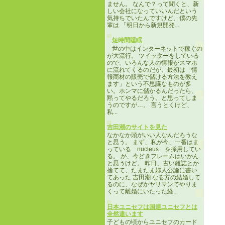
ません。 なんで？って聞くと、新
しい会社になっていいんだという
気持ちでいたんですけど、僕の先
輩は 「明日から新規開発...
短時間睡眠
世の中はインターネットで稼ぐの
が大流行。 ツイッターをしている
ので、いろんな人の情報がスマホ
に流れてくるのだが、最初は「情
報商材の販売で儲ける方法を教え
ます」という不思議なものが多
い。ホンマに儲かるんだったら、
黙ってやるだろう。と思ってしま
うのですが…。 言うとくけど、
私...
吉田潮のサイトを見た
なかなか頭がいい人なんだろうな
と思う。 まず、私が今、一番はま
っている nucleus を採用してい
る。 が、今どきフレームはいかん
と思うけど。 昨日、古い雑誌とか
捨てて、たまたま婦人公論に書い
てあった 吉田潮 なる方の結婚して
るのに、なぜかヤリマンでやりま
くって離婚にいたった経...
日本ユニセフは国連ユニセフとは
全然違います
子どもの頃からユニセフのカード