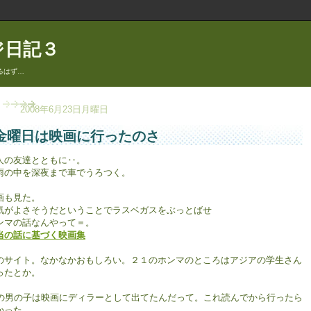
ジ日記３
るはず…
2008年6月23日月曜日
金曜日は映画に行ったのさ
人の友達とともに‥。
雨の中を深夜まで車でうろつく。
画も見た。
気がよさそうだということでラスベガスをぶっとばせ
ンマの話なんやって＝。
当の話に基づく映画集
のサイト。なかなかおもしろい。２１のホンマのところはアジアの学生さん
ったとか。
1の男の子は映画にディラーとして出てたんだって。これ読んでから行ったら
かった。