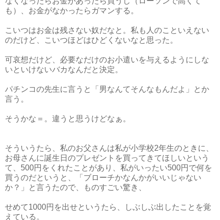
なくなったらお金があったら買うし（ローソンで高くて
も）、お金がなかったらガマンする。
こいつはお金は残さない奴だなと。私も人のこといえない
のだけど、こいつほどはひどくないなと思った。
可哀想だけど、必要なだけのお小遣いを与えるようにしな
いといけないバカなんだと決定。
パチンコの先生に言うと「男なんてそんなもんだよ」とか
言う。
そうかな＝。違うと思うけどなぁ。
そういうたら、私のお父さんは私が小学校2年生のときに、
お母さんに誕生日のプレゼントを買ってきてほしいという
て、500円をくれたことがあり、私がいったい500円で何を
買うのだというと、「ブローチかなんかがいいじゃない
か？」と言うたので、ものすごい驚き、
せめて1000円を出せというたら、しぶしぶ出したことを覚
えている。