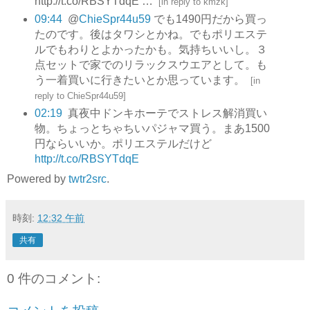
http://t.co/RBSYTdqE …
[
in reply to kmzk
]
09:44
@
ChieSpr44u59
でも1490円だから買っ
たのです。後はタワシとかね。でもポリエステ
ルでもわりとよかったかも。気持ちいいし。３
点セットで家でのリラックスウエアとして。も
う一着買いに行きたいとか思っています。
[
in
reply to ChieSpr44u59
]
02:19
真夜中ドンキホーテでストレス解消買い
物。ちょっとちゃちいパジャマ買う。まあ1500
円ならいいか。ポリエステルだけど
http://t.co/RBSYTdqE
Powered by
twtr2src
.
時刻:
12:32 午前
共有
0 件のコメント: