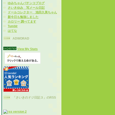
ゆみちゃんパチンコブログ
さいきゆみ 写メール日記
ドールコレクター 池田久美ちゃん
新今日も勉強しました
カロリー 調べてます
Tumblr
はてな
ADWORAD
View My Stats
「さいきのドジ日記３」のRSS