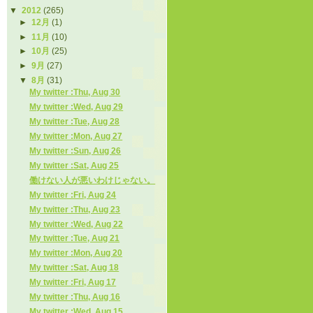
▼
2012
(265)
►
12月
(1)
►
11月
(10)
►
10月
(25)
►
9月
(27)
▼
8月
(31)
My twitter :Thu, Aug 30
My twitter :Wed, Aug 29
My twitter :Tue, Aug 28
My twitter :Mon, Aug 27
My twitter :Sun, Aug 26
My twitter :Sat, Aug 25
働けない人が悪いわけじゃない。
My twitter :Fri, Aug 24
My twitter :Thu, Aug 23
My twitter :Wed, Aug 22
My twitter :Tue, Aug 21
My twitter :Mon, Aug 20
My twitter :Sat, Aug 18
My twitter :Fri, Aug 17
My twitter :Thu, Aug 16
My twitter :Wed, Aug 15