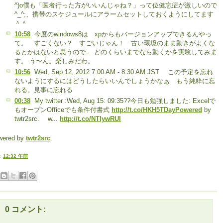
^)o僕も「医者行った方がいいんじゃね？」って位健忘症が激しいので
^_^;、携帯のスケジュールにアラームセットしておくようにしてます
＾＾
10:58
今度のwindows8は xpからもバージョンアップできるんやっ
て。 すごくない？ すごいじゃん！ 古い環境のまま動きがよくな
るとかはないと思うので… どのくらいまでなら動くかを実験してみま
す。 う〜ん。楽しみだわ。
10:56
Wed, Sep 12, 2012 7:00 AM - 8:30 AM JST この予定を忘れ
ないようにするにはどうしたらいいんでしょうかなぁ もう純粋に忘
れる。見事に忘れる
00:38
My twitter :Wed, Aug 15: 09:35??今日も勉強しました: Excelで
もオープンOfficeでも条件付書式
http://t.co/HKH5TDayPowered
by
twtr2src. w...
http://t.co/NTlywRUl
wered by
twtr2src
.
:
12:32 午前
0 コメント: