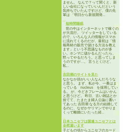
ません。 なんで？って聞くと、新
しい会社になっていいんだという
気持ちでいたんですけど、僕の先
輩は 「明日から新規開発...
短時間睡眠
世の中はインターネットで稼ぐの
が大流行。 ツイッターをしている
ので、いろんな人の情報がスマホ
に流れてくるのだが、最初は「情
報商材の販売で儲ける方法を教え
ます」という不思議なものが多
い。ホンマに儲かるんだったら、
黙ってやるだろう。と思ってしま
うのですが…。 言うとくけど、
私...
吉田潮のサイトを見た
なかなか頭がいい人なんだろうな
と思う。 まず、私が今、一番はま
っている nucleus を採用してい
る。 が、今どきフレームはいかん
と思うけど。 昨日、古い雑誌とか
捨てて、たまたま婦人公論に書い
てあった 吉田潮 なる方の結婚して
るのに、なぜかヤリマンでやりま
くって離婚にいたった経...
日本ユニセフは国連ユニセフとは
全然違います
子どもの頃からユニセフのカード