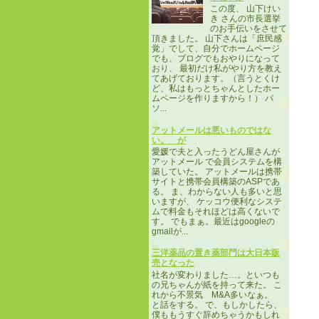
この度、 山下けい
き さんの市長選挙
のお手伝いをさせて
頂きました。 山下さんは「庶民感
覚」でして、自分でホームページ
でも、ブログでもおやりになって
おり、 最初だけ私がやり方を教え
てあげております。（言うとくけ
ど、私はもっとちゃんとしたホー
ムページを作りますから！） パ
ソ...
アットメールは悪いものではな
い。 が
愛媛で夫と入ったうどん屋さんが
アットメール で会員システムを構
築していた。 アットメールは携帯
サイトと携帯会員構築のASPであ
る。 ま、わからない人も多いと思
いますが、 ケッコウ便利なシステ
ムで料金もそれほどは高くないで
す。 でもまぁ。最近はgoogleの
gmailが...
三洋薬品の置き薬部門は大日本販
売となった
社名が変わりました…。といつも
の兄ちゃんが紙を持って来た。 こ
れから不景気 M&A多いなぁ。
と話をする。 で、もしかしたら、
僕ももうすぐ辞めちゃうかもしれ