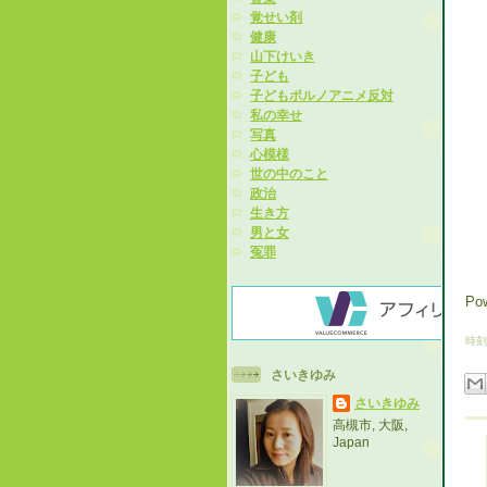
覚せい剤
健康
山下けいき
子ども
子どもポルノアニメ反対
私の幸せ
写真
心模様
世の中のこと
政治
生き方
男と女
冤罪
Po
時刻
さいきゆみ
さいきゆみ
高槻市, 大阪,
Japan