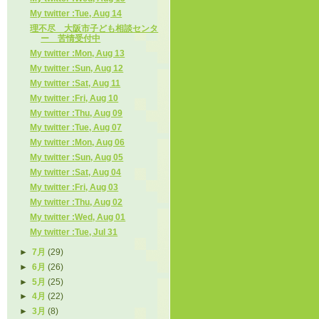
My twitter :Tue, Aug 14
理不尽 大阪市子ども相談センタ
ー 苦情受付中
My twitter :Mon, Aug 13
My twitter :Sun, Aug 12
My twitter :Sat, Aug 11
My twitter :Fri, Aug 10
My twitter :Thu, Aug 09
My twitter :Tue, Aug 07
My twitter :Mon, Aug 06
My twitter :Sun, Aug 05
My twitter :Sat, Aug 04
My twitter :Fri, Aug 03
My twitter :Thu, Aug 02
My twitter :Wed, Aug 01
My twitter :Tue, Jul 31
►
7月
(29)
►
6月
(26)
►
5月
(25)
►
4月
(22)
►
3月
(8)