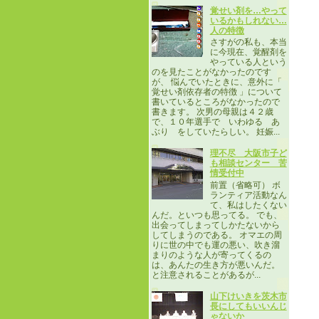
覚せい剤を…やって
いるかもしれない…
人の特徴
さすがの私も、本当
に今現在、覚醒剤を
やっている人という
のを見たことがなかったのです
が、 悩んでいたときに、意外に「
覚せい剤依存者の特徴 」について
書いているところがなかったので
書きます。 次男の母親は４２歳
で、１０年選手で いわゆる あ
ぶり をしていたらしい。 妊娠...
理不尽 大阪市子ど
も相談センター 苦
情受付中
前置（省略可） ボ
ランティア活動なん
て、私はしたくない
んだ。といつも思ってる。 でも、
出会ってしまってしかたないから
してしまうのである。 オマエの周
りに世の中でも運の悪い、吹き溜
まりのような人が寄ってくるの
は、あんたの生き方が悪いんだ。
と注意されることがあるが...
山下けいきを茨木市
長にしてもいいんじ
ゃないか