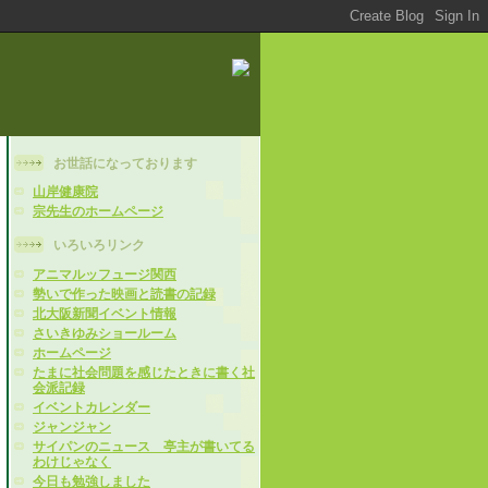
お世話になっております
山岸健康院
宗先生のホームページ
いろいろリンク
アニマルッフュージ関西
勢いで作った映画と読書の記録
北大阪新聞イベント情報
さいきゆみショールーム
ホームページ
たまに社会問題を感じたときに書く社
会派記録
イベントカレンダー
ジャンジャン
サイパンのニュース 亭主が書いてる
わけじゃなく
今日も勉強しました