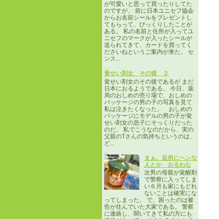
が可愛いと思って買ったりしてた
のですが、 前に日本ユニセフ協会
からお名前シールをプレゼントし
てもらって、びっくりしたことが
ある。 私の名前と住所が入ってユ
ニセフのマークが入ったシールが
送られてきて、カードを買ってく
ださいねというご案内が来た。 セ
ンス...
覚せい剤女 その後 ２
覚せい剤女のその後であるが まだ
日本におるようである。 今日、薬
局のおしめの売り場で、おしめの
パッケージの男の子の写真を見て
私は泣きたくなった。 おしめの
パッケージにモデルの男の子が覚
せい剤女の息子にそっくりだった
のだ。 私でこうなのだから、実の
父親のTさんの気持ちというのは、
ど...
まぁ。近所にヘンな
人とか おるわな
次男の母親が覚醒剤
で警察に入ってしま
い６月も家にもどれ
ないことは確実にな
ってしまった。 で、困ったのは被
告が住んでいた大家である。 警察
に連絡し、聞いてきて私の方にも