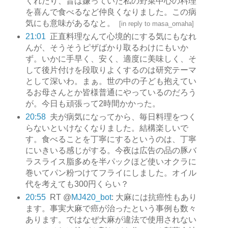
くれたり、昔は嫌っていた私の野菜中心の料理
を喜んで食べるなど仲良くなりました。この病
気にも意味があるなと。
[
in reply to masa_omaha
]
21:01
正直料理なんて心境的にする気にもなれ
んが、そうそうピザばかり取るわけにもいか
ず。いかに手早く、安く、適度に美味しく、そ
して後片付けを段取りよくするのは研究テーマ
として深いわ。まぁ。世の中の子ども抱えてい
るお母さんとか皆様普通にやっているのだろう
が。今日も頑張って2時間かかった。
20:58
夫が病気になってから、毎日料理をつく
らないといけなくなりました。結構楽しいで
す。食べることを丁寧にするというのは、丁寧
にいきいる感じがする。今夜は広告の品の豚バ
ラスライス脂多めを半パックほど使いオクラに
巻いてパン粉つけてフライにしました。オイル
代を考えても300円くらい？
20:55
RT @
MJ420_bot
: 大麻には抗癌性もあり
ます。事実大麻で癌が治ったという事例も数々
あります。ではなぜ大麻が違法で使用されない