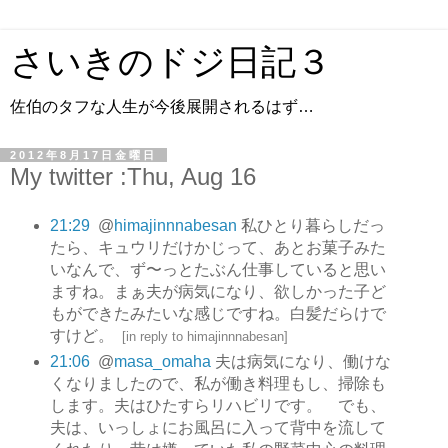
さいきのドジ日記３
佐伯のタフな人生が今後展開されるはず…
2012年8月17日金曜日
My twitter :Thu, Aug 16
21:29
@
himajinnnabesan
私ひとり暮らしだっ
たら、キュウリだけかじって、あとお菓子みた
いなんで、ず〜っとたぶん仕事していると思い
ますね。まぁ夫が病気になり、欲しかった子ど
もができたみたいな感じですね。白髪だらけで
すけど。
[
in reply to himajinnnabesan
]
21:06
@
masa_omaha
夫は病気になり、働けな
くなりましたので、私が働き料理もし、掃除も
します。夫はひたすらリハビリです。 でも、
夫は、いっしょにお風呂に入って背中を流して