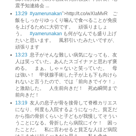
震予知連絡会 ...
13:29
#yamerunakan
">http://t.co/wXlaMvR ご
飯をしっかりゆっくり噛んで食べることが免疫
を上げるために大切です。 頑張りましょ
う。
#yamerunakan
も何がなんでも盛り上げ
たいと思います。 風邪引いたみたいですが、
頑張ります
13:23
息子がそんな難しい病気になっても、友
人は笑っていた。あんたスゴイナァと思わず褒
める。 まぁ。しゃ＝ないと笑っていた。 母
は強い！ 甲状腺手術した子が上も下も向けら
れないと言うたので、では「前向きでイケ！」
と激励した。 人生前向きだ！ 死ぬ瞬間まで
前向きだ！
13:19
友人の息子が骨を接骨して脊椎カリエス
になり、何度も入院するようになった。貧乏だ
から指の骨折くらいと子どもが我慢してそうい
うことになる。骨折したら病院にイケ！ 困っ
たことだ。 私に言わせると貧乏な人ほど病院