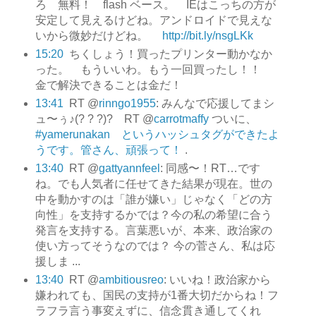
ろ 無料！ flash ベース。 IEはこっちの方が
安定して見えるけどね。アンドロイドで見えな
いから微妙だけどね。
http://bit.ly/nsgLKk
15:20
ちくしょう！買ったプリンター動かなか
った。 もういいわ。もう一回買ったし！！
金で解決できることは金だ！
13:41
RT @
rinngo1955
: みんなで応援してまシ
ュ〜ぅ♪(? ? ?)? RT @
carrotmaffy
ついに、
#yamerunakan というハッシュタグができたよ
うです。管さん、頑張って！
.
13:40
RT @
gattyannfeel
: 同感〜！RT…です
ね。でも人気者に任せてきた結果が現在。世の
中を動かすのは「誰が嫌い」じゃなく「どの方
向性」を支持するかでは？今の私の希望に合う
発言を支持する。言葉悪いが、本来、政治家の
使い方ってそうなのでは？ 今の菅さん、私は応
援しま ...
13:40
RT @
ambitiousreo
: いいね！政治家から
嫌われても、国民の支持が1番大切だからね！フ
ラフラ言う事変えずに、信念貫き通してくれ