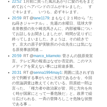
22:52
1月前に買った風呂あがりに髪の毛をまと
めておくヘアバンドのゴムがキレました。 す
ぐキレます。 いつも、必ずキレます。
20:59
RT @
tane1179
: まもなく２１時から『た
ね蒔きジャーナル』。先週の水曜日、琉球大学
名誉教授の矢ケ崎克馬さんに、内部被曝につい
てお話しをお聞きしましたが、時間が足りずに
終ってしまいました。きょうは、その続きで
す。京大の原子炉実験所の小出先生には気にな
る原発事故関連 ...
20:59
RT @
marco_kitamoto
: 菅さんの脱原発宣
言。テレビ局の報道はなぜか否定的。このマス
メディアを変えない事には前途多難。
20:31
RT @
senna1994may1
: 周囲に流されず自
分で判断する事がいかに大切であるかを、今回
の世論調査は教えてくれている。田原総一郎は
言った。「権力者や政治家が皆、同じ方向を向
く時が国家にとって一番危険だ」と。政界で繰
り広げられる、一斉の菅降ろしこそ危険な状態
である事 ...