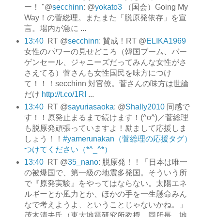
ー！ "@
secchinn
: @
yokato3
（国会）Going My
Way！の菅総理。またまた「脱原発依存」を宣
言。場内が急に ...
13:40
RT @
secchinn
: 賛成！RT @
ELIKA1969
女性のパワーの見せどころ（韓国ブーム、バー
ゲンセール、ジャニーズだってみんな女性がさ
さえてる）菅さんも女性国民を味方につけ
て！！！secchinn 対官僚。菅さんの味方は世論
だけ
http://t.co/1RI
...
13:40
RT @
sayuriasaoka
: @
Shally2010
同感で
す！！原発止まるまで続けます！(^o^)／菅総理
も脱原発頑張っていますよ！励まして応援しま
しょう！！
#yamerunakan（菅総理の応援タグ）
つけてください（*^_^*）
13:40
RT @
35_nano
: 脱原発！！「日本は唯一
の被爆国で、第一級の地震多発国。そういう所
で『原発実験』をやってはならない。太陽エネ
ルギーとか風力とか、ほかの手を一生懸命みん
なで考えようよ、ということじゃないかね。」
茂木清夫氏（東大地震研究所教授、同所長、地