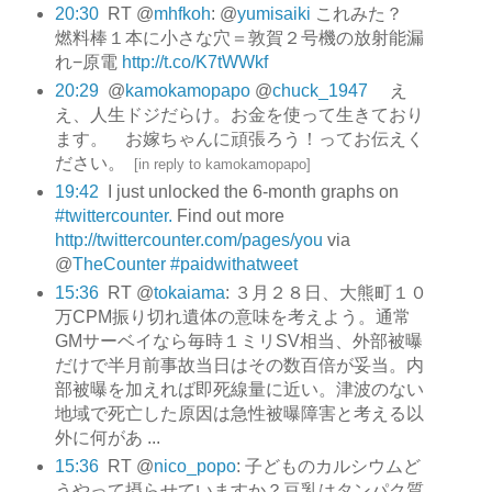
20:30
RT @
mhfkoh
: @
yumisaiki
これみた？
燃料棒１本に小さな穴＝敦賀２号機の放射能漏
れ−原電
http://t.co/K7tWWkf
20:29
@
kamokamopapo
@
chuck_1947
え
え、人生ドジだらけ。お金を使って生きており
ます。 お嫁ちゃんに頑張ろう！ってお伝えく
ださい。
[
in reply to kamokamopapo
]
19:42
I just unlocked the 6-month graphs on
#twittercounter.
Find out more
http://twittercounter.com/pages/you
via
@
TheCounter
#paidwithatweet
15:36
RT @
tokaiama
: ３月２８日、大熊町１０
万CPM振り切れ遺体の意味を考えよう。通常
GMサーベイなら毎時１ミリSV相当、外部被曝
だけで半月前事故当日はその数百倍が妥当。内
部被曝を加えれば即死線量に近い。津波のない
地域で死亡した原因は急性被曝障害と考える以
外に何があ ...
15:36
RT @
nico_popo
: 子どものカルシウムど
うやって摂らせていますか？豆乳はタンパク質