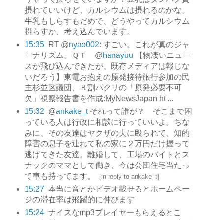
摂れていいけど、カルシウムは摂れるのかな。
牛乳もしらすもだめで、どうやってカルシウム
摂らすか、考え込んでいます。
15:35
RT @
nyao002
: すごい。これが真のジャ
ーナリズム。ＱＴ @
hanayuu
【物凄いニュー
スが飛び込んできたが、既存メディアは報じな
いだろう】東電お抱えの原発接待旅行参加の民
主杉並区議団、８割パクリの「原発必要不可
欠」視察報告書を作成:MyNewsJapan ht ...
15:32
@
ankake_t
それって誰が？ そこまで困
っている人は行政に相談に行っていいよ。ちな
みに、その友達はヤクザの夫に殴られて、知的
障害の息子を連れて私の家に２万円だけ握って
逃げてきた友達。離婚して、工場のバイトとス
ナックのママとして働き、今は公団住宅当たっ
て車も持ってます。
[
in reply to ankake_t
]
15:27
本当に音とかビデオ載せるとホームペー
ジの滞在率は飛躍的に伸びます
15:24
ナイスなmp3プレイヤーもらえるとこ