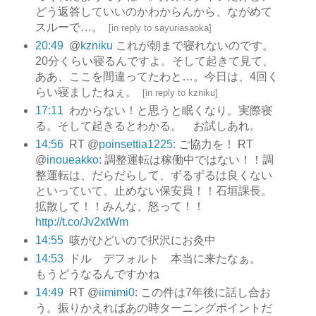
どう返答していいのかわからんから、ながめて
スルーで…。
[
in reply to sayuriasaoka
]
20:49
@
kzniku
これが朝まで寝れないのです。
20分くらい寝るんですよ。そして起きて見て、
ああ、ここを間違ってたわと…。今日は、4回く
らい寝ましたねぇ。
[
in reply to kzniku
]
17:11
わからない！と思うと眠くなり。実際寝
る。そして起きるとわかる。 お試しあれ。
14:56
RT @
poinsettia1225
: ご協力を！ RT
@
inoueakko
: 調整運転は稼働中ではない！！調
整運転は、だらだらして、ずるずるは良くない
といっていて、止めない保安員！！石垣課長。
拡散して！！みんな、怒って！！
http://t.co/Jv2xtWm
14:55
咳がひどいので択沢にお灸中
14:53
ドル デフォルト 本当に来たなぁ。
もうどうなるんですかね
14:49
RT @
iimimi0
: この件は7年後に話し合お
う。振りかえればあの時ターニングポイントだ