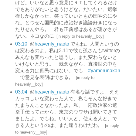
けど。いいなと思う意見にＲＴしてくれるだけ
でもありがたいと思うけどな。だいたい、選挙
権しかなかった、笑っていいともの国やのにや
な。とつぜん国民的に政治好き議論好きになっ
たりせんやろ。 君も正義感はあるが暖かさが
ない。ネコなのに
[
in reply to heavenly__boy
]
03:10
@
heavenly_naoto
でもね。人間というの
は変わるのよ。私は3.11で彼も孫さんもtwitterの
みんなも変わったと思うし、また変わらないと
いけないと思う。 残念ながら、直接世の中を
変える力は庶民にはない。でも
#yamerunakan
で意見を表明はできる。
[
in reply to
heavenly__boy
]
03:04
@
heavenly_naoto
有名な話ですよ。ええ
カッコしいな変わった人で、私もそんな好きで
たまらんことなかったよ。私、一応政治家の選
挙手伝ってたから、東京のウワサは聞いてきて
ましたよ。でもね。いい人と、使える人と、で
きる人というのは、また違うわけだわ。
[
in reply
to heavenly__boy
]