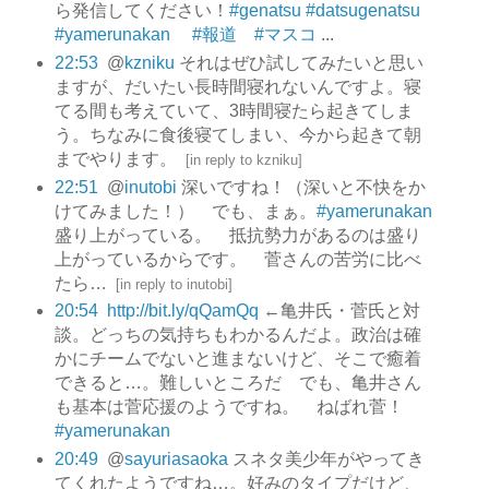
ら発信してください！
#genatsu
#datsugenatsu
#yamerunakan
#報道 #マスコ
...
22:53
@
kzniku
それはぜひ試してみたいと思い
ますが、だいたい長時間寝れないんですよ。寝
てる間も考えていて、3時間寝たら起きてしま
う。ちなみに食後寝てしまい、今から起きて朝
までやります。
[
in reply to kzniku
]
22:51
@
inutobi
深いですね！（深いと不快をか
けてみました！） でも、まぁ。
#yamerunakan
盛り上がっている。 抵抗勢力があるのは盛り
上がっているからです。 菅さんの苦労に比べ
たら…
[
in reply to inutobi
]
20:54
http://bit.ly/qQamQq
←亀井氏・菅氏と対
談。どっちの気持ちもわかるんだよ。政治は確
かにチームでないと進まないけど、そこで癒着
できると…。難しいところだ でも、亀井さん
も基本は菅応援のようですね。 ねばれ菅！
#yamerunakan
20:49
@
sayuriasaoka
スネタ美少年がやってき
てくれたようですね…。好みのタイプだけど、