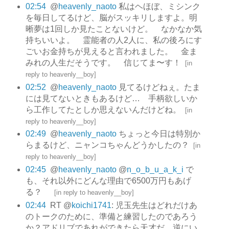
02:54
@
heavenly_naoto
私はヘほぼ、ミシンク
を毎日してるけど、脳がスッキリしますよ。明
晰夢は1回しか見たことないけど。 なかなか気
持ちいいよ。 霊能者の人2人に、私の後ろにす
ごいお金持ちが見えると言われました。 金ま
みれの人生だそうです。 信じてま〜す！
[
in
reply to heavenly__boy
]
02:52
@
heavenly_naoto
見てるけどねぇ。たま
には見てないときもあるけど… 手柄欲しいか
ら工作してたとしか思えないんだけどね。
[
in
reply to heavenly__boy
]
02:49
@
heavenly_naoto
ちょっと今日は特別か
らまるけど、ニャンコちゃんどうかしたの？
[
in
reply to heavenly__boy
]
02:45
@
heavenly_naoto
@
n_o_b_u_a_k_i
で
も、それ以外にどんな理由で6500万円もあげ
る？
[
in reply to heavenly__boy
]
02:44
RT @
koichi1741
: 児玉先生はどれだけあ
のトークのために、準備と練習したのであろう
か？アドリブであれができたら天才だ。逆にい