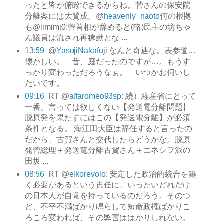
ったと皆が俯瞰できるからね。菅さんの保安院
分離案には大賛成。@
heavenly_naoto
何の根拠
も@iimimi0:菅首相が辞めると(略)民主の坊ちゃ
ん議員は流され再稼動とな ...
13:59
@
YasujiNakafuji
なんと奇遇な。表参道…
懐かしい。 昔、庭だったのですが…。もうす
っかり変わっただろうなぁ。 いつかお伺いし
たいです。
09:16
RT @
alfaromeo93sp
: 続）経産省にとって
一番、言っては欲しくない【発送電分離問題】
脱原発を果たすにはこの【発送電分離】が必須
条件となる。 海江田大臣は辞任すると言ったの
だから、古賀さんと交代したらどうかな。脱原
発菅総理＋発送電分離古賀さん＋エネシフ派の
田坂 ...
08:56
RT @
elkorevolo
: 安定した政治的統合を築
く必要があるという責任に、いったいどれだけ
の日本人が自覚を持っているのだろう。そのつ
ど、不平不満ばかり鳴らして短命政権ばかりこ
ろころ変われば、その弊害ははかりしれない。