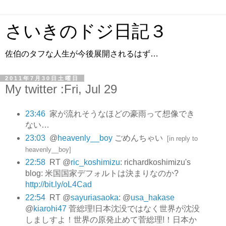
さいきのドジ日記３
佐伯のタフな人生が今後展開されるはず…
2011年7月30日土曜日
My twitter :Fri, Jul 29
23:46
家が流れそうなほどの豪雨って想像でき
ない…
23:03
@
heavenly__boy
ごめんちゃい
[
in reply to
heavenly__boy
]
22:58
RT @
ric_koshimizu
: richardkoshimizu's
blog: 米国国家デフォルトは決まりなのか?
http://bit.ly/oL4Cad
22:54
RT @
sayuriasaoka
: @
usa_hakase
@
kiarohi47
菅総理!日本沈没ではなく世界が沈没
しましすよ！世界の原発止めて菅総理!！日本か