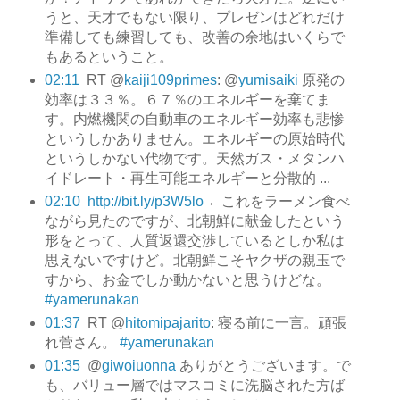
うと、天才でもない限り、プレゼンはどれだけ
準備しても練習しても、改善の余地はいくらで
もあるということ。
02:11
RT @
kaiji109primes
: @
yumisaiki
原発の
効率は３３％。６７％のエネルギーを棄てま
す。内燃機関の自動車のエネルギー効率も悲惨
というしかありません。エネルギーの原始時代
というしかない代物です。天然ガス・メタンハ
イドレート・再生可能エネルギーと分散的 ...
02:10
http://bit.ly/p3W5lo
←これをラーメン食べ
ながら見たのですが、北朝鮮に献金したという
形をとって、人質返還交渉しているとしか私は
思えないですけど。北朝鮮こそヤクザの親玉で
すから、お金でしか動かないと思うけどな。
#yamerunakan
01:37
RT @
hitomipajarito
: 寝る前に一言。頑張
れ菅さん。
#yamerunakan
01:35
@
giwoiuonna
ありがとうございます。で
も、バリュー層ではマスコミに洗脳された方ば