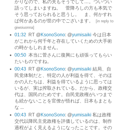
かりなので、私の夫もそうでして…。ついつい
語ってしまいますね。 菅降ろしの方も本気で
そう思っておられると思うし。 ま、何かすれ
ば何かあるのが世の中でございます。
[
in reply to
giwoiuonna
]
01:32
RT @
KsonoSono
: @
yumisaiki
今は日本
がこれから何千年と存在していくための大手術
の時かもしれません。
00:50
本当に菅さんに復興にも頑張ってもらい
たいものですね。
00:43
RT @
KsonoSono
: @
yumisaiki
結局、自
民党体制だと、特定の人が利益を得て、そのほ
かの人たちは、利益を得ているように思っては
いるが、実は搾取されている。だから、政権交
代は、国民のためです。自民党政権がいつまで
も続かないことを官僚が悟れば、日本もまとも
な ...
00:43
RT @
KsonoSono
: @
yumisaiki
私は政権
交代以降民主党政権を評価しているのは、制作
過程がよく見えるようになったことです。その