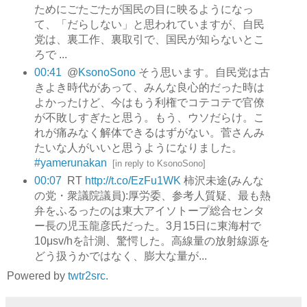
ためにごたごたが国民の目に映るようになっ
て、「だらしない」と思われていますが、自民
党は、裏工作、裏取引で、国民が知らないとこ
ろで ...
00:41
@
KsonoSono
そう思います。自民党は古
きよき時代があって、みんな良心的だった時は
よかったけど、今はもう利権でコテコテで官僚
が不敗しすぎたと思う。もう、ウソだらけ。こ
れが痛みなく解体できるはずがない。菅さんみ
たいな人がいいと思うようになりました。
#yamerunakan
[
in reply to KsonoSono
]
00:07
RT
http://t.co/EzFu1WK
柿沢未途(みんな
の党・衆議院議員):厚労委、参考人質疑、最も熱
弁をふるったのは東大アイソトープ総合センタ
ー長の児玉龍彦氏だった。3月15日に東海村で
10μsv/hを計測、驚愕した。高線量の放射線源を
どう扱うかではなく、膨大な量が...
Powered by
twtr2src
.