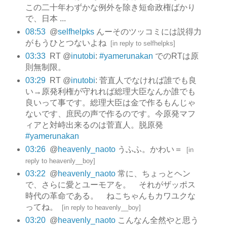
この二十年わずかな例外を除き短命政権ばかり
で、日本 ...
08:53
@
selfhelpks
んーそのツッコミには説得力
がもうひとつないよね
[
in reply to selfhelpks
]
03:33
RT @
inutobi
:
#yamerunakan
でのRTは原
則無制限。
03:29
RT @
inutobi
: 菅直人でなければ誰でも良
い→原発利権が守れれば総理大臣なんか誰でも
良いって事です。総理大臣は金で作るもんじゃ
ないです、庶民の声で作るのです。今原発マフ
ィアと対峙出来るのは菅直人。脱原発
#yamerunakan
03:26
@
heavenly_naoto
うふふ。かわい＝
[
in
reply to heavenly__boy
]
03:22
@
heavenly_naoto
常に、ちょっとヘン
で、さらに愛とユーモアを。 それがザッポス
時代の革命である。 ねこちゃんもカワユクな
ってね。
[
in reply to heavenly__boy
]
03:20
@
heavenly_naoto
こんなん全然やと思う