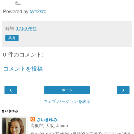
ね。
Powered by
twtr2src
.
時刻:
12:50 午前
共有
0 件のコメント:
コメントを投稿
‹
›
ホーム
ウェブ バージョンを表示
さいきゆみ
さいきゆみ
高槻市, 大阪, Japan
食べたいけど痩せたい典型的な主婦でパソコンがそう